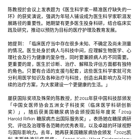
陈教授於会议上发表题为《医生科学家—精准医疗缺失的一
环》的获奖演说，强调为年轻人铺设成为医生科学家职涯发
展路径的重要性。她期望有更多医生投身科研，结合临床实
践及研究，推动以预防为目标的医疗护理及教育发展。
她提到：「临床医疗当中存在很多未知、不确定及尚未测量
的情况。医生处身於病人与科技中间，应理解生物医学、心
理社会及行为健康的复杂性，同时要兼顾病人的不同需要。
更重要的是，医生於诊断、治疗、解释及评估方面都有独特
的角色。只要有合适的支援与配套，这些医生科学家就可充
分利用医学知识及各种治疗与科技，创造出具影响力及可持
续的治疗方案，为大家建设一个更健康的生活。」
屡获国际奖项及殊荣的陈教授，於2011年获中国科技部颁发
「中国女医师协会五洲女子科技奖（临床医学科研创新
奖）」，随后获美国糖尿病协会颁授国际年度奖「2019
Harold Rifkin 糖尿病杰出国际服务奖」，表扬她在糖尿病研
究、评估及治理等各范畴的优秀表现，以及卓越的环球视野
与国际影响力。去年，她再获美国糖尿病协会颁发「2025凯