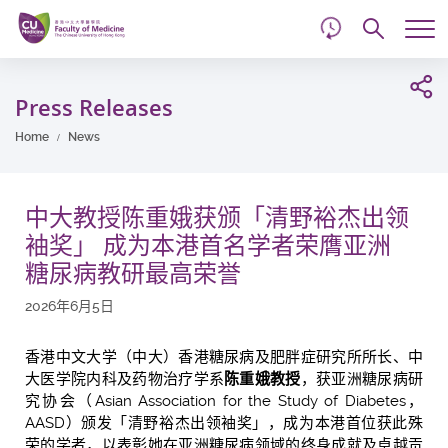
d
Skip
Searc
to
Tog
main
me
Start
content
main
Press Releases
content
Home
News
中大教授陈重娥获颁「清野裕杰出领
袖奖」 成为本港首名学者荣膺亚洲
糖尿病教研最高荣誉
2026年6月5日
香港中文大学（中大）香港糖尿病及肥胖症研究所所长、中
大医学院内科及药物治疗学系
陈重娥教授
，获亚洲糖尿病研
究协会（Asian Association for the Study of Diabetes，
AASD）颁发「清野裕杰出领袖奖」，成为本港首位获此殊
荣的学者，以表彰她在亚洲糖尿病领域的终身成就及卓越贡