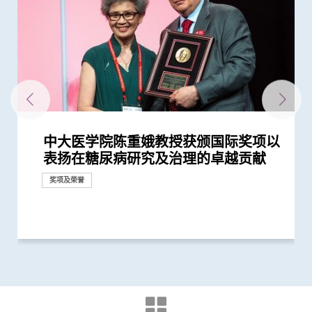
中大医学院陈重娥教授获颁国际奖项以
与牛津大学十年研究合作 中大开发首
中大医学院揭示可发酵碳水化合物饮食
中大研究发现2型糖尿病对香港生产力
中大利用大数据成功开发机器学习模型
中大领导之国际研究发现2型糖尿病患
中大研究显示现实中仅少数2型糖尿病
中大发现新基因标记可预测糖尿病人患
中大发现年轻糖尿病前期患者患糖尿病
中大研究显示持续服用RASi类药物可以
中大全球首证血糖波动不稳的肥胖型糖
中大研究显示DNA端粒长度可用於预测
中大医学院马青云教授获亚洲糖尿病研
中大研究显示糖尿病死亡率及并发症发
中大研究发现「DNA端粒长度缩短」为
中大医学院两名杰出学者 获裘槎基金
中大研究指朋侪关顾 可减少受情绪困
中大发现糖尿患者患抑郁症风险为一般
中大研究新模式完善中国糖尿病护理系
中大研究显示年轻及体重正常人士亦具
中文大学与上海交通大学成功发现预测
中大成立崭新 ITECH医疗科技评估平台
中大张源津医生成首位亚洲研究员 荣
「赛马会年轻糖尿支援计划」为逾900
中大开展为期四年DNA检测计划筛查
中大医学院跨国合作研究成功开发针对
中大证NT-proBNP有助预测2型糖尿病
中大领导的跨国研究发现可准确预测糖
中大医学院一期临床研究中心成立十周
中大证实「医健通」健康管理功能有助
中大成功研发新演算法预测糖尿病肾脏
新计划启动 支援年轻糖尿病患者
中大调查发现半数香港孕妇怀孕初期钠
中大医学院领导国际研究显示 成人1 型
中大研究显示空气污染地区居住者 可
中大医学院联同全球糖尿病知名专家合
中大医学院卢煜明教授荣获有「科学界
中大发现糖尿病或为感染新冠肺炎高危
中大医学院与阿斯利康首度合作糖尿病
「全球20位顶尖转化研究科学家」 中
患有多囊卵巢综合症华人女性的糖尿病
中大研究发现每6位糖尿病患者有1位出
莫树锦教授获欧洲肿瘤学会颁发「终身
陈家亮教授成首位华人获颁「美国肠胃
中大肿瘤学系获国际肺癌研究协会颁发
中大卢煜明教授再度获选「全球20位顶
中大两研究获国家科学技术奖励
中大研究获世界顶尖医学期刊推崇
中大医学院两教授齐获「药明康德生命
中大建议所有孕妇作口服葡萄糖耐量测
中大卢煜明教授获颁首届「未来科学大
中大教授成为全球首位华人获颁「世界
中大卢煜明教授荣获被喻为诺贝尔奖预
中大卢煜明教授荣获有「中国诺贝尔」
中大研究发现每5名糖尿病患者中 1人
中大蓝辉耀教授慢性肾病研究获颁中华
中大卢煜明教授成世界首位华人获美国
中大医学院李子芬教授荣膺美国护理科
中大医科生勇夺英国文化协会「科学一
卢煜明教授获国际奖项 表扬其在个人
中大研究发现囊性纤维化与糖尿病关连
中大研究指六成糖尿病患者睡眠质素欠
中大四科研项目荣获国家教育部高等学
中大成功研发全自动化视网膜图像分析
表扬在糖尿病研究及治理的卓越贡献
个华人糖尿预后预测模型
介入治疗 可加强二甲双胍 metformin
及经济造成重大损失 年轻群组影响尤
精准预测老年糖尿病患者未来一年罹患
者并发肾病及心血管疾病的代谢生物标
患者能成功透过早期减重控制血糖以至
冠心病风险 凸显糖尿病精准治疗的潜
的终生风险高达90% 心血管疾病风险增
降低 2型糖尿病晚期肾病患者出现心肾
尿病患者有较高患癌风险 并证实接受
糖尿病患者肾功能衰退
究协会表扬研究成就及贡献
生率正下降 唯年轻糖尿病患者情况未
有效生物标记 能识别有较高心血管疾
会颁发「裘槎优秀医学科研者奖2020」
扰之糖尿患者住院百分比
人的两倍 倡以一分钟问卷及早评估糖
统
罹患糖尿病风险 吁把握「黄金五年」
中国人糖尿病的基因标记
推动健康经济分析及价值医疗
获国际泌尿科权威奖项John K.
糖尿病年青患者提供连续血糖监测仪
9,000名成年人士 以识别罹患早发性糖
华人群体的「1型糖尿病基因风险评
患者并发心血管病及肾病风险
尿病病人患上心血管疾病之生物标志物
年 完成逾150项早期临床试验项目 助癌
糖尿病自我管理
病变 简单抽血即可助医生及早发现2型
摄取超标
糖尿病的新症发病率较传统预期高
安全地透过定期运动预防罹患糖尿病
作四年 为《刺针》制定糖尿病多元综
奥斯卡」之称的「科学突破奖」
因素 研究有助了解病毒致病潜在机制
肾病研究 制订全球应对糖尿病肾病新
大占二席 唯一上榜香港学府 卢煜明教
风险是非患病人士的4倍
现肾功能急剧下降
成就奖」全球第一人将晚期肺癌治疗
科医学院国际领袖大奖」
「杰出癌症关顾团队」奖项
尖转化研究科学家」
化学研究奖」
试 全港两成孕妇患妊娠糖尿 研究发现
奖」 从事产前检测研究逾廿载 「科
中风组织主席中风贡献奖」 全球首创
测指标的「汤森路透引文桂冠奖」
之称的「未来科学大奖－生命科学奖」
因脂肪肝引致严重肝纤维化或肝硬化
医学科技奖一等奖
临床化学协会Wallace H. Coulter讲学
学院院士
叮」比赛香港区冠军 将赴英出战国际
化医学领域上杰出成就
的原因
佳 中医耳穴疗法有助改善睡眠质素及
校科学研究优秀成果奖 为本港院校之
系统 有助糖尿病患者预防中风
健康推广计划
奖项及荣誉
奖项及荣誉
预防2型糖尿病疗效
为严重
严重低血糖的风险
志物
停药
力
近70%
并发症的风险
一类常用降血压药物的糖尿病患者患...
见改善
病风险的糖尿病人
尿患者的精神健康状况
确诊期减并发症机会
Lattimer 讲座奖
数据显示有效管控血糖 大幅降低严...
尿病的高风险群组
分」工具 大幅提升糖尿病分类诊断准...
势将改写临床指引
症及糖尿病患者确立新治疗药物
糖尿病患者的肾脏问题
合策略
策略
授连续第三年获选
「个人化」 被誉为「肿瘤学传奇」
其子女糖尿病风险为同龄儿童3倍
学是我生命中不可分割的一部分」
「脉磁激法」助中风患者复修脑部功...
奖
总决赛
控制血糖
冠
奖项及荣誉
研究
研究
奖项及荣誉
奖项及荣誉
研究
研究
研究
研究
研究
研究
研究
研究
研究
奖项及荣誉
研究
研究
研究
奖项及荣誉
奖项及荣誉
奖项及荣誉
奖项及荣誉
奖项及荣誉
奖项及荣誉
研究
奖项及荣誉
奖项及荣誉
奖项及荣誉
研究
研究
研究
研究
研究
研究
研究
研究
研究
研究
研究
研究
研究
研究
研究
奖项及荣誉
健康推广计划
健康推广计划
研究
研究
研究
研究
国际合作
国际合作
奖项及荣誉
奖项及荣誉
研究
奖项及荣誉
奖项及荣誉
奖项及荣誉
奖项及荣誉
研究
奖项及荣誉