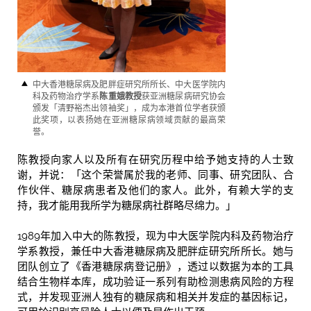
中大香港糖尿病及肥胖症研究所所长、中大医学院内
科及药物治疗学系
陈重娥教授
获亚洲糖尿病研究协会
颁发「清野裕杰出领袖奖」，成为本港首位学者获颁
此奖项，以表扬她在亚洲糖尿病领域贡献的最高荣
誉。
陈教授向家人以及所有在研究历程中给予她支持的人士致
谢，并说：「这个荣誉属於我的老师、同事、研究团队、合
作伙伴、糖尿病患者及他们的家人。此外，有赖大学的支
持，我才能用我所学为糖尿病社群略尽绵力。」
1989年加入中大的陈教授，现为中大医学院内科及药物治疗
学系教授，兼任中大香港糖尿病及肥胖症研究所所长。她与
团队创立了《香港糖尿病登记册》，透过以数据为本的工具
结合生物样本库，成功验证一系列有助检测患病风险的方程
式，并发现亚洲人独有的糖尿病和相关并发症的基因标记，