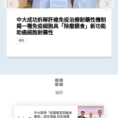
中大成功拆解肝癌免疫治療耐藥性機制
中大成功研發可3D打印的生物活性材
中大城大神經科學專家證實動物擁有數
中大醫學院與美國貝勒醫學院合作研究
中大破解全球最全面的「美國曱甴」基
中大發現促進關聯記憶形成的神經結構
中大研究揭開蟎蟲進化史 有助加強預
中大聯同港大及倫敦大學學院破解基因
中大全球首證由人工智能技術研發出的
中大發現新方法將肝腫瘤由「冷」轉
中大聯同理大及西悉尼大學研究發現人
中大醫學院團隊發現B細胞及基因
中大發現糖尿病或為感染新冠肺炎高危
中大研究發現引起壓力行為反應的大腦
中大醫學院團隊發現一種新型生物標記
中大研究發現「認知靈活性」調節機制
中大研究發現維持體內鐵質水平之關鍵
中大生物醫學學院力爭成世界領先生物
中大港大合作開展復發性卵巢癌藥物基
中大「蔡永業腦神經科學中心」破解大
中大成功揭示腫瘤免疫逃脱新機制 開
中大公布「動脈粥樣硬化」形成新發現
中大推全球首項運用「單細胞基因技
中大聯同國際專家發現引致腦退化基
中大與養和醫院攜手研究 發現抑鬱症
中大領導團隊全球率先破解粉塵蟎基因
中大與美國專家攜手合作進行臨床遺傳
中大羅桂祥綜合生物醫學大樓今天正式
揭一種免疫細胞具「除廢餵食」新功能
料及其他肌腱相關技術 有望應用於修
感 解決科學界多年爭論
首次發現DHX9基因突變導致神經發育
因組圖譜 揭示曱甴新型致敏原 有助開
有助更深入了解腦部疾病如何損害記憶
防、診斷和治療常見的蟎過敏
突變引致先天性巨結腸症機制 為開發
磁力共振腦掃描指數 能有效臨床偵測
「熱」 激活免疫T細胞滅癌 助發展更有
體神經系統產生更高效能跑步方法的機
GPR18可預測多種癌症的存活期
因素 研究有助了解病毒致病潛在機制
訊息傳遞路徑 為探究腦部疾病引致的
可在頭頸癌患者中預測長一倍的存活期
多巴胺失調可致靈活性受損
物質 如缺乏可致過量鐵質積聚 損害主
醫學中心 培育頂尖生物醫學專才 開
因組學研究 免費為百名本地病人提供
腦學習動作技能原理
拓「免疫療法」新方向
揭示心血管疾病治療新方向
術」檢測卵子質素研究 破解卵子老化
因 為治療及預防「阿茲海默氏症」帶
患者出現睡眠行為障礙或是腦退化先兆
組 為吸入性過敏疾病提供診斷及治療
學培訓 設立本港首個一站式遺傳病門
開幕
助癌細胞耐藥性
復大範圍肌腱撕裂
障礙
發精準免疫治療
嶄新治療方案提供線索
三類早期認知障礙疾病
效的新免疫療法
制
異常重複行為提供基礎
要器官
拓高端「轉化醫學」研究
分析
及女性不育之謎
來新方向
新方向
診服務
研究
研究
研究
研究
研究
研究
研究
研究
研究
研究
研究
里程碑
研究
研究
研究
研究
研究
研究
研究
研究
研究
研究
里程碑
研究
研究
研究
研究
國際合作
返回
中大取得「從實驗室到臨床
應用」研究突破 初步證實