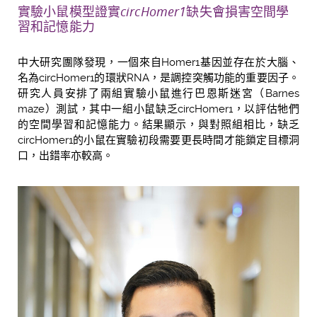
實驗小鼠模型證實
circHomer1
缺失會損
害空間學
習和記憶能力
中大研究團隊發現，一個來自Homer1基因並存在於大腦、
名為circHomer1的環狀RNA，是調控突觸功能的重要因子。
研究人員安排了兩組實驗小鼠進行巴恩斯迷宮（Barnes
maze）測試，其中一組小鼠缺乏circHomer1，以評估牠們
的空間學習和記憶能力。結果顯示，與對照組相比，缺乏
circHomer1的小鼠在實驗初段需要更長時間才能鎖定目標洞
口，出錯率亦較高。