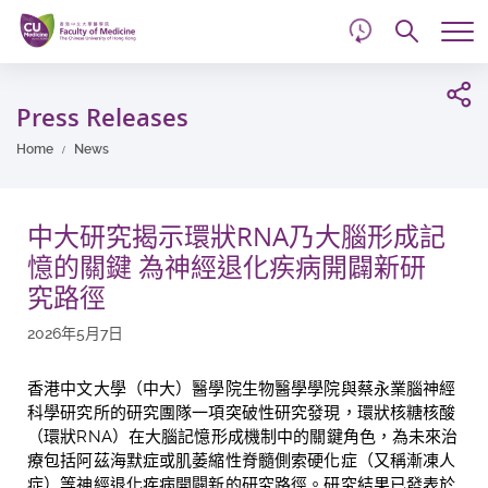
d
Skip
Searc
to
Tog
main
me
Start
content
main
Press Releases
content
Home
News
中大研究揭示環狀RNA乃大腦形成記
憶的關鍵 為神經退化疾病開闢新研
究路徑
2026年5月7日
香港中文大學（中大）醫學院生物醫學學院與
蔡永業腦神經
科學研究所
的研究團隊一項突破性研究發現，環狀核糖核酸
（環狀
RNA
）在大腦記憶形成機制中的關鍵角色，為未來治
療包括阿茲海默症或
肌萎縮性脊髓側索硬化症（又稱漸凍人
症）
等神經退化疾病開闢新的研究路徑。研究結果已發表於