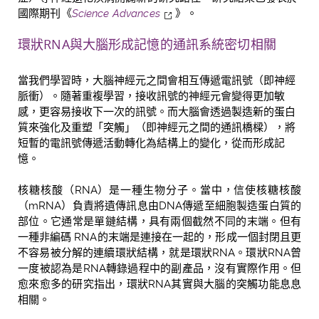
國際期刊
《
Science Advances
》。
環狀
RNA
與大腦形成記憶的通訊系統密切相關
當我們學習時，大腦神經元之間會相互傳遞電訊號（即神經
脈衝）。隨著重複學習，接收訊號的神經元會變得更加敏
感，更容易接收下一次的訊號。而大腦會透過製造新的蛋白
質來強化及重塑「突觸」（即神經元之間的通訊橋樑），將
短暫的電訊號傳遞活動轉化為結構上的變化，從而形成記
憶。
核糖核酸（RNA）是一種生物分子。當中，信使核糖核酸
（mRNA）負責將遺傳訊息由DNA傳遞至細胞製造蛋白質的
部位。它通常是單鏈結構，具有兩個截然不同的末端。但有
一種非編碼 RNA的末端是連接在一起的，形成一個封閉且更
不容易被分解的連續環狀結構，就是環狀RNA。環狀RNA曾
一度被認為是RNA轉錄過程中的副產品，沒有實際作用。但
愈來愈多的研究指出，環狀RNA其實與大腦的突觸功能息息
相關。