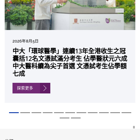
2026年7月27日
2026年8月5日
2026年7月10日
2026年7月10日
2026年7月7日
2026年6月29日
2026年6月22日
2026年6月17日
2026年6月10日
2026年6月5日
2026年6月2日
2026年5月19日
2026年5月14日
中大「環球醫學」連續13年全港收生之冠
中大研發「AI-OCT」系統助測糖尿黃斑水
中大黃秀娟教授獲頒中國工程界最高榮譽
中大新設「香港中文大學鳳凰獎學金」嘉
中大全新一站式PGT-Plus方案 精準辨識
中大發現青光眼治療新靶點 小鼠實驗證實
中大成功拆解肝癌免疫治療耐藥性機制 揭
中大與多名全球專家共同牽頭跨國肺癌研
中大教授陳重娥獲頒「清野裕傑出領袖
中大匯聚逾200位區域專家 探討私人醫療
中大張源津醫生成首位亞洲研究員 榮獲國
中大取得「從實驗室到臨床應用」研究突
囊括12名文憑試滿分考生 佔學醫狀元六成
腫 假陽性轉介個案銳減六成 縮短患者輪
「光華工程科技獎」 成為今屆醫藥衞生領
許公開試狀元 鼓勵學醫狀元走出課堂放眼
傳統檢測中複雜基因異常「盲點」 降低人
可恢復七成視力 有助開創嶄新神經保護療
一種免疫細胞具「除廢餵食」新功能助癌
究 逾半晚期ALK陽性肺癌病人七年無惡化
獎」 成為本港首名學者榮膺亞洲糖尿病教
保險如何推動全民健康覆蓋
際泌尿科權威獎項John K. Lattimer 講座
破 初步證實GLP-1藥物可改善嚴重中風康
中大醫科續為尖子首選 文憑試考生佔學額
候診症時間
域唯一香港學者
世界 裝備21世紀妙手仁醫
工受孕流產及異常妊娠風險
法
細胞耐藥性
因特定基因異常而引起的肺癌有望變成
研最高榮譽
獎
復情況
七成
「慢性病」 患者可與病共存
探索更多
探索更多
探索更多
探索更多
探索更多
探索更多
探索更多
探索更多
探索更多
探索更多
探索更多
探索更多