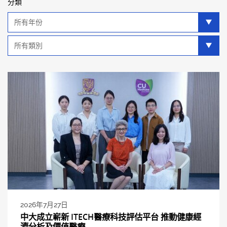
分類
年
分
類
類
別
分
類
2026年7月27日
中大成立嶄新 ITECH醫療科技評估平台 推動健康經
濟分析及價值醫療