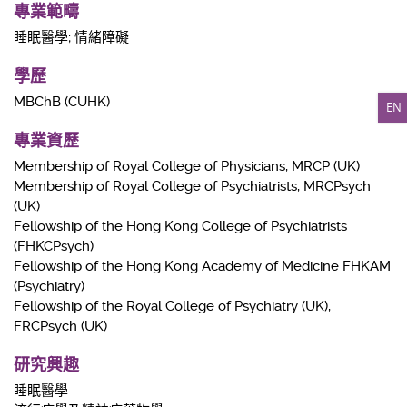
專業範疇
睡眠醫學; 情緒障礙
學歷
MBChB (CUHK)
EN
專業資歷
Membership of Royal College of Physicians, MRCP (UK)
Membership of Royal College of Psychiatrists, MRCPsych
(UK)
Fellowship of the Hong Kong College of Psychiatrists
(FHKCPsych)
Fellowship of the Hong Kong Academy of Medicine FHKAM
(Psychiatry)
Fellowship of the Royal College of Psychiatry (UK),
FRCPsych (UK)
研究興趣
睡眠醫學