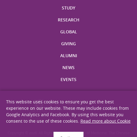
STUDY
RESEARCH
GLOBAL
GIVING
ALUMNI
NEWS
EVENTS
This website uses cookies to ensure you get the best
experience on our website. These may include cookies from
Google Analytics and Facebook. By using this website you
consent to the use of these cookies.
Read more about Cookie
Site Map
Privacy Statement
Disclaimer
Web Accessibility
Copyright © 2026. All Rights Reserved. Faculty of Medicine, The Chinese