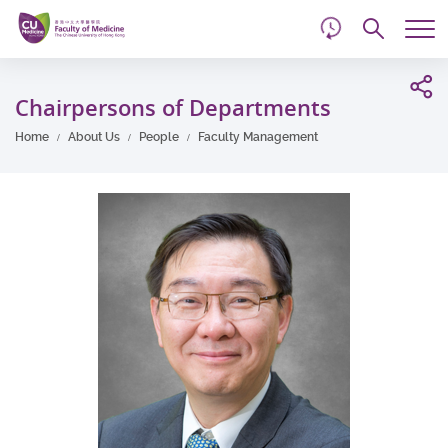
d
Skip
Searc
to
Tog
main
me
Start
content
main
Chairpersons of Departments
content
Home
About Us
People
Faculty Management