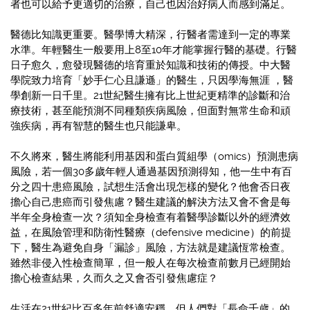
者也可以給予更適切的治療，自己也因治好病人而感到滿足。
醫德比知識更重要。醫學博大精深，行醫者需達到一定的專業
水準。年輕醫生一般要用上8至10年才能掌握行醫的基礎。行醫
日子愈久，愈發現醫德的培育重於知識和技術的傳授。中大醫
學院致力培育「妙手仁心且謙遜」的醫生，只因學海無涯 ，醫
學創新一日千里。21世紀醫生擁有比上世紀更精準的診斷和治
療技術，甚至能預測不同種類疾病風險，但面對無常生命和頑
強疾病，再有智慧的醫生也只能謙卑。
不久將來，醫生將能利用基因和蛋白質組學（omics）預測患病
風險，若一個30多歲年輕人通過基因預測得知，他一生中有百
分之四十患癌風險，試想生活會出現怎樣的變化？他會否日夜
擔心自己患癌而引發焦慮？醫生建議的解決方法又會不會是每
半年全身檢查一次？須知全身檢查有着醫學診斷以外的經濟效
益，在風險管理和防衛性醫療（defensive medicine）的前提
下，醫生為避免自身「漏診」風險，方法就是建議恆常檢查。
雖然非侵入性檢查簡單，但一般人在每次檢查前數月已經開始
擔心檢查結果，久而久之又會否引發焦慮症？
生活在21世紀比百多年前舒適安穩，但人們對「長命千歲」的