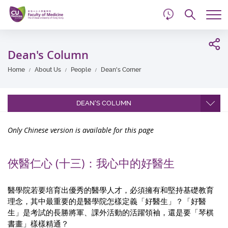
d
Skip
Searc
to
Tog
main
me
Start
content
main
Dean's Column
content
Home
About Us
People
Dean's Corner
DEAN'S COLUMN
Only Chinese version is available for this page
俠醫仁心 (十三)：我心中的好醫生
醫學院若要培育出優秀的醫學人才，必須擁有和堅持基礎教育
理念，其中最重要的是醫學院怎樣定義「好醫生」？「好醫
生」是考試的長勝將軍、課外活動的活躍領袖，還是要「琴棋
書畫」樣樣精通？