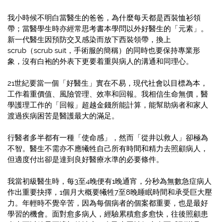
我小時候不明白當醫生的爸爸，為什麼每天都是西裝恤衫領
帶；當醫學生時亦經常思考書本學問以外好醫生的「元素」。
新一代醫生因預防交叉感染而放下西裝領帶，換上
scrub（scrub suit，手術服的簡稱）的同時也要保持專業形
象，沒有白袍的外表下更要着重與病人的溝通和同理心。
21世紀要當一個「好醫生」實在不易，現代社會以目標為本，
工作着重價值、風險管理、效率和回報。我相信生命無價，醫
學護理工作的「回報」超越金錢所能計算，能幫助病者和家人
渡過疾病困苦是醫護最大的滿足。
行醫者多半都有一種「使命感」，然而「從井以救人」卻極為
不智。醫生不需亦不應犧牲自己所有時間和精力去照顧病人，
但適度付出卻是達到良好醫療水準的必要條件。
我當初級醫生時，每3至4晚便有1晚通宵，分秒為無數急症病人
作出重要抉擇，1個月大概要犧牲7至8晚睡眠時間和承受巨大壓
力。年輕時不覺辛苦，因為每個病者的個案都重要，也是最好
學習的機會。面對愈多病人，經驗累積愈多愈快，往後照顧患