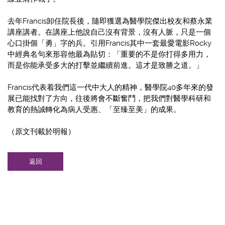
去年Francis卸任院長後，隨即獲選為醫學院傑出校友和蔡永業
講座講者。在講座上他說自己沒有背景，沒有人脈，只是一個
心口掛個「勇」字的兵。引用Francis其中一套最愛電影Rocky
中經典名句來形容他最為貼切：「重要的不是你打得多用力，
而是你能承受多大的打擊並繼續前進。這才是致勝之道。」
Francis代表着我們這一代中大人的精神，醫學院40多年來的發
展已能找對了方向，往後將會不斷奮鬥，把我們對醫學科研和
教育的熱誠轉化為病人受惠、「至臻至美」的成果。
（原文刊載於明報）
返回