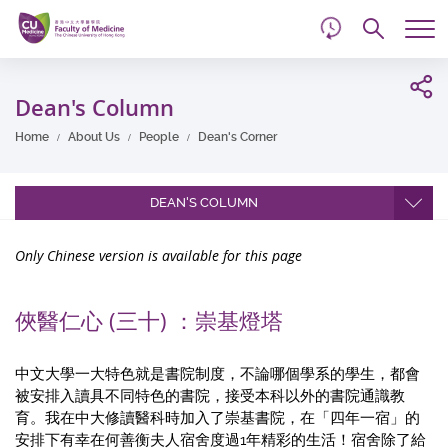
d
Skip
Searc
to
Tog
main
me
Start
content
main
Dean's Column
content
Home
About Us
People
Dean's Corner
DEAN'S COLUMN
Only Chinese version is available for this page
俠醫仁心 (三十) ：崇基燈塔
中文大學一大特色就是書院制度，不論哪個學系的學生，都會
被安排入讀具不同特色的書院，接受本科以外的書院通識教
育。我在中大修讀醫科時加入了崇基書院，在「四年一宿」的
安排下有幸在何善衡夫人宿舍度過1年精彩的生活！宿舍除了給