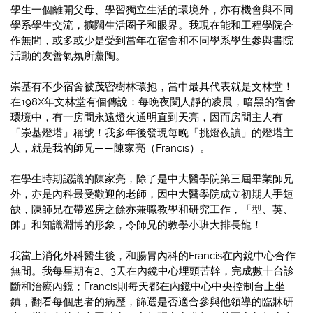
學生一個離開父母、學習獨立生活的環境外，亦有機會與不同
學系學生交流，擴闊生活圈子和眼界。我現在能和工程學院合
作無間，或多或少是受到當年在宿舍和不同學系學生參與書院
活動的友善氣氛所薰陶。
崇基有不少宿舍被茂密樹林環抱，當中最具代表就是文林堂！
在198X年文林堂有個傳說：每晚夜闌人靜的凌晨，暗黑的宿舍
環境中，有一房間永遠燈火通明直到天亮，因而房間主人有
「崇基燈塔」稱號！我多年後發現每晚「挑燈夜讀」的燈塔主
人，就是我的師兄——陳家亮（Francis）。
在學生時期認識的陳家亮，除了是中大醫學院第三屆畢業師兄
外，亦是內科最受歡迎的老師，因中大醫學院成立初期人手短
缺，陳師兄在帶巡房之餘亦兼職教學和研究工作，「型、英、
帥」和知識淵博的形象，令師兄的教學小班大排長龍！
我當上消化外科醫生後，和腸胃內科的Francis在內鏡中心合作
無間。我每星期有2、3天在內鏡中心埋頭苦幹，完成數十台診
斷和治療內鏡；Francis則每天都在內鏡中心中央控制台上坐
鎮，翻看每個患者的病歷，篩選是否適合參與他領導的臨牀研