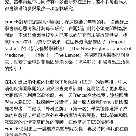
究。當年內鏡中心同時有10多個研究在進行，差不多每個病人
都會被邀請參與最少一項臨牀研究。
Francis對研究的認真和熱誠，深深感染了年輕的我，從他身上
學會細心思考和計劃每個研究，在開始計劃前必須先問對臨牀
問題，不然只會因重複別人已完成的研究而未能改變世界。後
來Francis有6、7篇研究成果，在世界最高影響因子（impact
factor）的《新英倫醫學雜誌》（The New England Journal of
Medicine）、《刺針》（The Lancet）等國際頂尖醫學期刊發
表，改變了全球對非類固醇消炎藥（NSAIDs）和腸胃出血治療
的指引！
在我引進上消化道內鏡黏膜下剝離術（ESD）的數年後，中大
消化疾病團隊開始大腸癌篩查先導計劃，從而發現了更多早期
大腸癌適合利用ESD治療。有一天Francis突然找我，說想跟我
學習大腸ESD，我感到十分錯愕，因一般人感覺Francis是國際
知名學者，而他以「外科金牌」（第一名）畢業後卻選擇了成
為內科教授，都猜他對外科手術應該沒甚興趣。我以榮幸和戰
戰兢兢的心情充當師兄的導師，在他掌握了ESD技術後，
Francis便因更上一層樓成為醫學院院長，再沒時間和我們在前
線並肩作戰了。