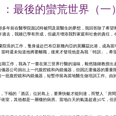
) ：最後的蠻荒世界（一
記得多年前在醫學院面試時被問及當醫生的夢想，我回答除了希望
多年過去，我雖已學有所成，但歲月增添我對家庭和社會的責任，
放棄院長的工作，隻身遠赴巴布亞新幾內亞的莫爾茲比港，成為
，當時還未知道他將要離職，後來才發現他是為我「特訓」，希
做短期工作，我為了一嘗在第三世界行醫的滋味，毅然隨鍾教授出
術儀器公司捐出上一代腹腔鏡和內鏡儀器，但因託運儀器的重量
第一批腹腔鏡和內鏡儀器，短暫停留為當地醫生做培訓工作。由
ng），下榻的「酒店」位於島上，要乘快艇才能到達，而雙人「房
手術室，其他都是一層樓的病房。當地白天的氣溫超過30℃，但
。