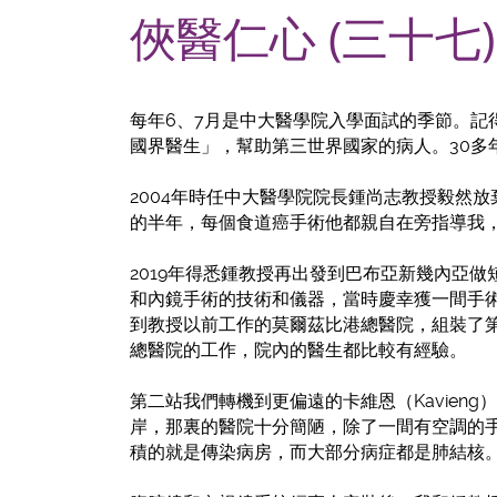
俠醫仁心 (三十七
每年6、7月是中大醫學院入學面試的季節。
國界醫生」，幫助第三世界國家的病人。30
2004年時任中大醫學院院長鍾尚志教授毅然
的半年，每個食道癌手術他都親自在旁指導我
2019年得悉鍾教授再出發到巴布亞新幾內亞
和內鏡手術的技術和儀器，當時慶幸獲一間手
到教授以前工作的莫爾茲比港總醫院，組裝了
總醫院的工作，院內的醫生都比較有經驗。
第二站我們轉機到更偏遠的卡維恩（Kavie
岸，那裏的醫院十分簡陋，除了一間有空調的
積的就是傳染病房，而大部分病症都是肺結核