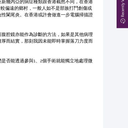
Recently Viewed
亞新幾內亞的病症種類跟香港截然不同，在香港
在較偏遠的鄉村，一般人如不是部族打鬥創傷或
急性闌尾炎。在香港或許會做進一步電腦掃描證
而腹腔鏡亦能作為診斷的方法，如果是其他病理
膚厚而結實，那刻我因未能即時掌握落刀力度而
是否能透過參與1、2個手術就能獨立地處理微