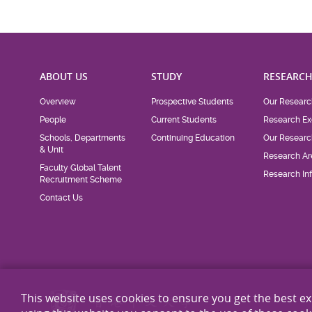
ABOUT US
STUDY
RESEARC
Overview
Prospective Students
Our Researc
People
Current Students
Research Ex
Schools, Departments
Continuing Education
Our Researc
& Unit
Research Ar
Faculty Global Talent
Research Inf
Recruitment Scheme
Contact Us
This website uses cookies to ensure you get the best e