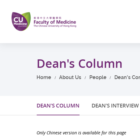
Skip
to
main
content
Start
main
Dean's Column
content
Home
About Us
People
Dean's Co
DEAN'S COLUMN
DEAN'S INTERVIEW
Only Chinese version is available for this page