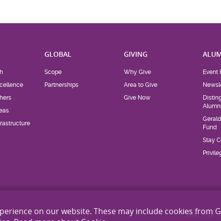
H
GLOBAL
GIVING
ALUM
h
Scope
Why Give
Event 
cellence
Partnerships
Area to Give
Newsle
hers
Give Now
Distin
Alumn
eas
Geral
rastructure
Fund
Stay 
Privil
xperience on our website. These may include cookies from 
Site Map