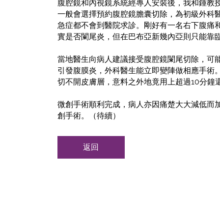
腹腔鏡和內視鏡系統經專人安裝後，我和鍾教
一般會選擇預約腹腔鏡膽囊切除，為初級外科醫
急症都不會到醫院求診。剛好有一名右下腹痛
實是否闌尾炎，但在巴布亞新幾內亞則只能靠
當地醫生向病人建議接受腹腔鏡闌尾切除，可
引發腹膜炎，外科醫生能立即變陣做相應手術
切不開皮膚層，意料之外地竟用上超過10分鐘
微創手術順利完成，病人亦因痛楚大大減低而加
創手術。（待續）
返回