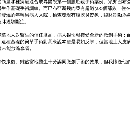
授商量哪種病最適合成為醫院第一個腹腔鏡手術案例。須知巴布
生作基礎手術訓練。而巴布亞新幾內亞有超過300個部族，住
和發燒的年輕男病人入院，檢查發現有腹膜炎迹象，臨牀診斷為
臨牀經驗斷症。
能當地人對醫生的信任度高，病人很快就接受全新的微創手術；
。這種基礎的簡單手術對我來說本應是易如反掌，但當地土人皮
還未能放進套管。
快康復。雖然當地醫生十分認同微創手術的效果，但我懷疑他們