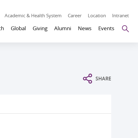
Academic & Health System
Career
Location
Intranet
Se
ch
Global
Giving
Alumni
News
Events
SHARE