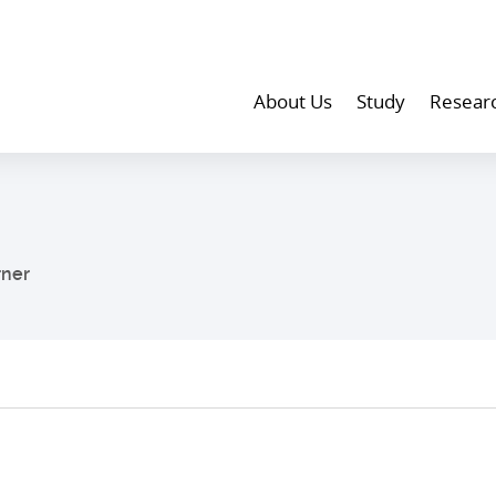
About Us
Study
Resear
rner