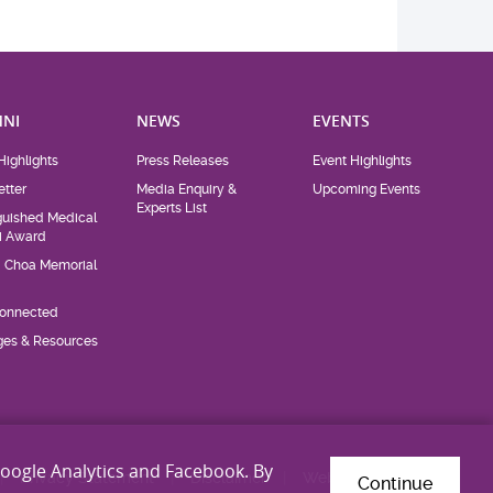
NI
NEWS
EVENTS
Highlights
Press Releases
Event Highlights
tter
Media Enquiry &
Upcoming Events
Experts List
guished Medical
i Award
d Choa Memorial
Connected
eges & Resources
Google Analytics and Facebook. By
Privacy Statement
Disclaimer
Web Accessibility
Continue