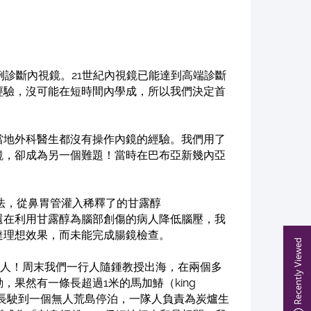
）
例診斷內視鏡。21世紀內視鏡已能達到高端診斷
經驗，沒可能在短時間內學成，所以我們決定首
當地外科醫生都沒有操作內鏡的經驗。我們用了
鏡，卻成為另一個難題！當時在巴布亞新幾內亞
法，從鼻胃管灌入稀釋了的甘露醇
生還在利用甘露醇為腦部創傷的病人降低腦壓，我
達理想效果，而未能完成腸鏡檢查。
Recently Viewed
迷人！周末我們一行人隨鍾教授出海，在兩個多
果然有一條長超過1米的馬加鰆（king
船長駛到一個無人荒島停泊，一隊人負責為炭爐生