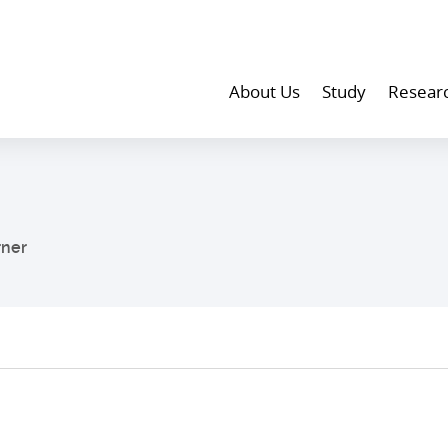
About Us
Study
Resear
rner