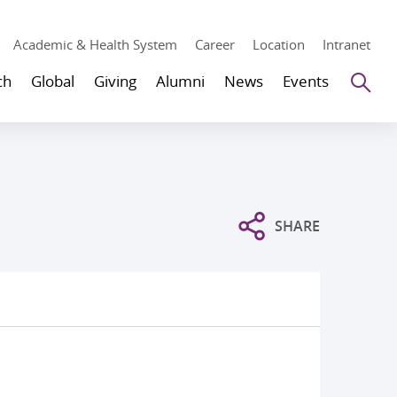
Academic & Health System
Career
Location
Intranet
Se
ch
Global
Giving
Alumni
News
Events
SHARE