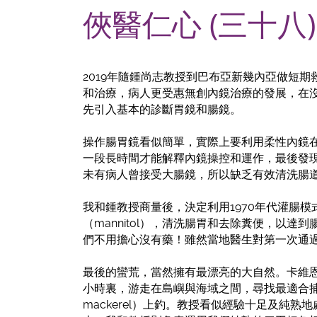
俠醫仁心 (三十八
2019年隨鍾尚志教授到巴布亞新幾內亞做短
和治療，病人更受惠無創內鏡治療的發展，在
先引入基本的診斷胃鏡和腸鏡。
操作腸胃鏡看似簡單，實際上要利用柔性內鏡
一段長時間才能解釋內鏡操控和運作，最後發
未有病人曾接受大腸鏡，所以缺乏有效清洗腸
我和鍾教授商量後，決定利用1970年代灌腸
（mannitol），清洗腸胃和去除糞便，
們不用擔心沒有藥！雖然當地醫生對第一次通
最後的蠻荒，當然擁有最漂亮的大自然。卡維恩
小時裏，游走在島嶼與海域之間，尋找最適合捕
mackerel）上釣。教授看似經驗十足及