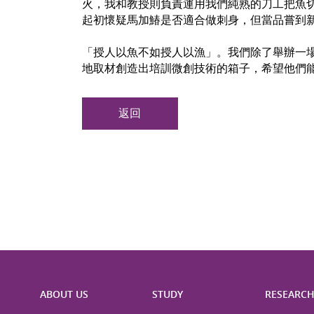
火，我和教授則負責運用我們純熟的刀工把魚
起初懷疑馬加鰆是否適合做刺身，但當品嘗到新
「授人以魚不如授人以漁」。我們除了舉辦一
地取材創造出培訓微創技術的箱子，希望他們
返回
ABOUT US
STUDY
RESEARC