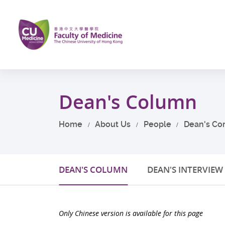
Skip
to
main
content
Start
main
Dean's Column
content
Home
About Us
People
Dean's Co
DEAN'S COLUMN
DEAN'S INTERVIEW
Only Chinese version is available for this page