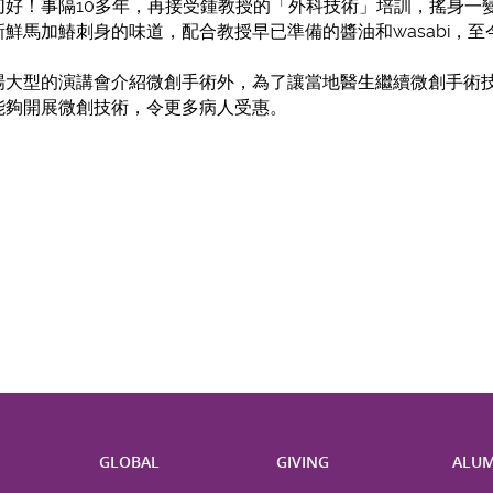
切好！事隔10多年，再接受鍾教授的「外科技術」培訓，搖身一
鮮馬加鰆刺身的味道，配合教授早已準備的醬油和wasabi，至
場大型的演講會介紹微創手術外，為了讓當地醫生繼續微創手術
能夠開展微創技術，令更多病人受惠。
H
GLOBAL
GIVING
ALUM