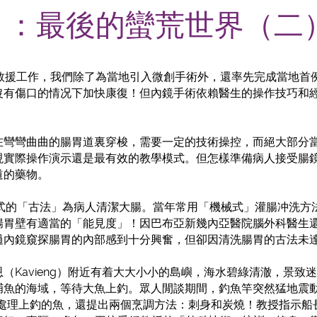
) ：最後的蠻荒世界（二
期救援工作，我們除了為當地引入微創手術外，還率先完成當地首
沒有傷口的情况下加快康復！但內鏡手術依賴醫生的操作技巧和
在彎彎曲曲的腸胃道裏穿梭，需要一定的技術操控，而絕大部分
現實際操作演示還是最有效的教學模式。但怎樣準備病人接受腸
道的藥物。
模式的「古法」為病人清潔大腸。當年常用「機械式」灌腸冲洗方
以達到腸胃壁有適當的「能見度」！因巴布亞新幾內亞醫院腦外科醫
過內鏡窺探腸胃的內部感到十分興奮，但卻因清洗腸胃的古法未
（Kavieng）附近有着大大小小的島嶼，海水碧綠清澈，景致
魚的海域，等待大魚上釣。眾人閒談期間，釣魚竿突然猛地震動，
純熟地處理上釣的魚，還提出兩個烹調方法：刺身和炭燒！教授指示