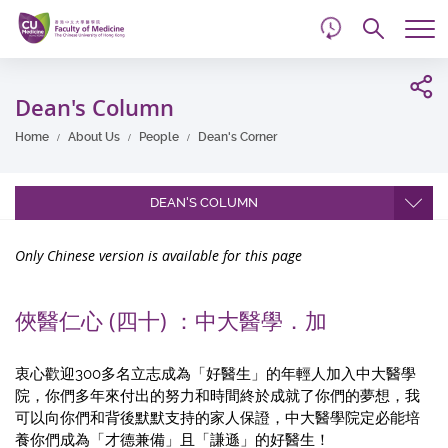
d
Skip
Searc
to
Tog
main
me
Start
content
main
Dean's Column
content
Home
About Us
People
Dean's Corner
DEAN'S COLUMN
Only Chinese version is available for this page
俠醫仁心 (四十) ：中大醫學．加
衷心歡迎300多名立志成為「好醫生」的年輕人加入中大醫學
院，你們多年來付出的努力和時間終於成就了你們的夢想，我
可以向你們和背後默默支持的家人保證，中大醫學院定必能培
養你們成為「才德兼備」且「謙遜」的好醫生！