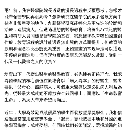
兩年前，我在醫學院院長遴選的漫長過程中反覆思考，怎樣才
能帶領醫學院再創高峰？創新研究在醫學院的眾多發展方向中
佔有非常重要的地位，創新醫學研究能轉化為更先進的診斷和
治療，造福病人。但透過理想的醫學教育，培養出21世紀的醫
生和科研人員同樣是醫學院的基石。我想醫學教育猶如國畫創
作般，教育課程的設計能透過無止境的改革而提升，但教育的
原則和理念卻比形態更為重要，正如畫畫的常規筆法可以通過
不停練習而進步，但有形無實的墨譜又怎能歷久常新，受到一
代又一代愛畫之人的欣賞？
培育出下一代傑出醫生的醫學教育，必先擁有正確理念。我認
為醫學院的核心價值在於培育以「病人為本」的好醫生，醫者
要以「父母心」照顧病人，每個重大醫療決定必以病人利益為
先，從醫最大成就絕不應放在金錢回報上，而應以「生命影響
生命」，為病人帶來希望而滿足。
近年，大學為鼓勵成績優異的學生而發放豐厚獎學金，我相信
透過適當運用這些獎學金，「狀元」更能把握本地和外國的進
修學習機會，成就夢想。但同時我們必須謹記，選擇讀醫的初