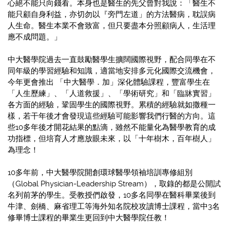
心絕不能只向錢看。本身也是醫生的先父曾對我說：「醫生不
能只顧自身利益，亦切勿以『旁門左道」的方法醫病，耽誤病
人生命。醫生本業不會致富，但只要盡本分照顧病人，生活理
應不成問題。」
中大醫學院過去一直鼓勵醫學生擴闊國際視野，配合同學在不
同年級的學習經驗和知識，適當地安排多元化國際交流機會，
今年更會推出 「中大醫學．加」深化體驗課程，豐富學生在
「人生歷練」、「人道救援」、「學術研究」和「臨牀實習」
各方面的經驗，鞏固學生的國際視野。累積的經驗就如撒種一
樣，若干年後才會發現這些經驗可能影響我們行醫的方向。這
些10多年後才開花結果的點滴，雖然不能量化為醫學教育的成
功指標，但培育人才應放眼未來，以「十年樹木，百年樹人」
為理念！
10多年前，中大醫學院開創環球醫學領袖培訓專修組別
（Global Physician-Leadership Stream），取錄的都是公開試
名列前茅的學生。受教授們啟發，10多名同學在醫科畢業後到
牛津、劍橋、麻省理工等海外知名院校攻讀博士課程，當中3名
修畢博士課程的畢業生更回到中大醫學院任教！