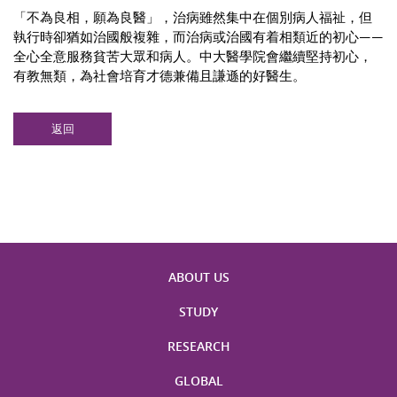
「不為良相，願為良醫」，治病雖然集中在個別病人福祉，但
執行時卻猶如治國般複雜，而治病或治國有着相類近的初心——
全心全意服務貧苦大眾和病人。中大醫學院會繼續堅持初心，
有教無類，為社會培育才德兼備且謙遜的好醫生。
返回
ABOUT US
STUDY
RESEARCH
GLOBAL