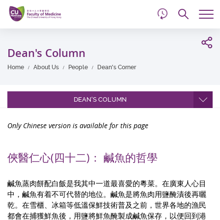
d
Skip
Searc
to
Tog
main
me
Start
content
main
Dean's Column
content
Home
About Us
People
Dean's Corner
DEAN'S COLUMN
Only Chinese version is available for this page
俠醫仁心(四十二)： 鹹魚的哲學
鹹魚蒸肉餅配白飯是我其中一道最喜愛的粵菜。在廣東人心目
中，鹹魚有着不可代替的地位。鹹魚是將魚肉用鹽醃漬後再曬
乾。在雪櫃、冰箱等低溫保鮮技術普及之前，世界各地的漁民
都會在捕獲鮮魚後，用鹽將鮮魚醃製成鹹魚保存，以便回到港