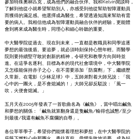
參加特殊奧林匹克，成為他們的融合伙伴。我和Kelvin閒談時，
了解到他從小就希望幫助別人，亦感受到他從幫助智障運動員
而獲得的滿足感。他選擇成為醫生，希望透過知識來幫助有需
要的病人。我相信他成為智障運動員融合伙伴的經驗，更能體
會到將來成為醫生時，同理心和細心聆聽的重要。
中大醫學院從過去、現在到未來，一直都是教職員和同學追逐
夢想的最強後盾。要追夢，就必須時刻保持心態年輕。而醫學
院則要持續堅守敢於創新的精神，令研究和教學方向與時並
進。在這爭名逐利、目標為本的現代社會環境中，中大醫學院
又怎樣能保持赤子之心，在不需要添加「防腐劑」下，繼續歷
久常新。在電影《少林足球》中，五師弟對着大師兄說：「我
心中的一團火，是不會熄滅的！」大師兄卻反駁說：「風一
吹，火便會熄滅。」
五月天在2005年發表了一首歌曲名為《鹹魚》，當中唱出鹹魚
和夢想的關係：「鹹魚就算翻身還是隻鹹魚/輸得也誠懇/至少
到最後/我還有鹹魚不腐爛的自尊」。
各位莘莘學子，希望你們能懷着理想和夢想，在中大醫學院的
庇蔭下燃點心中那團火，勇往直前，毋懼失敗地追夢，成為好