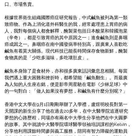
口、市場售賣。
根據世界衛生組織國際癌症研究報告，中式鹹魚被列為第一類
致癌物。作為上消化道外科醫生的我，經常處理患上胃癌的病
人，我對每個病人都會解釋，醃製菜包括日本酸菜和韓國泡菜
（辛奇），都是引致胃癌的其中原因之一；進食鹹魚則是鼻咽
癌成因之一。鼻咽癌在南中國發病率特別高，跟廣東人喜歡吃
鹹魚有着莫大關係。現代科技已能長時間保存食物新鮮，醃製
食物真的是「少吃多滋味，多吃壞肚皮」。
鹹魚本身除了是食材外，亦和很多廣東話詞彙息息相關。每當
我們遇上重大困難和挫折時，都希望能「鹹魚翻生」。而最廣
為人知的人生座右銘，便是影帝周星馳在電影《少林足球》中
的一句對白：「做人如果沒有夢想，和鹹魚有什麼分別呢？」
香港中文大學在9月1日剛剛舉辦了入學禮，盧煜明校長對第一
天開課的新生分享了他在過去20多年，在中大醫學院追逐研究
夢想的心路歷程，同場亦有兩名中大學生分享他們在中大圓夢
的故事。其中就讀中大醫學院環球醫學領袖培訓課程的Kelvin，
分享他利用課餘時間參與義工服務，陪同有智力障礙的運動員