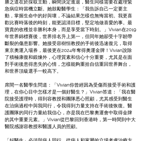
勝之道在於採取主動，瞬間決定進退，醫生同樣需要在處理緊
急病症時當機立斷。她鼓勵醫學生：「我告訴自己一定要主
動，掌握生命中的好與壞，不論結果怎樣也無悔當初。我更喜
歡比賽時落後的時刻，能更認清目標，堅定地做喜愛的事。最
寶貴的收穫並非勝利本身，而是享受當下時刻。」Vivian在2019
年世界錦標賽後，世界排名升上第一，但同年她卻受十字韌帶
斷裂的傷患影響。她接受容樹恒教授的手術後迅速復元，取得
東京奧運入場券，最後更在2024年奪得奧運金牌！Vivian說除
了積極康復和鍛煉外，心理質素和信心十分重要，尤其是在面
對手術後患得患失的心情，怎樣能夠重拾自信重回世界舞台，
和世界頂級選手一較高下。
席間一名醫學生問道：「Vivian你曾經因為受傷而接受手術和護
理，在你心目中怎樣才是一個好醫生？」Vivian答道：「我在醫
院接受護理時，得到容教授和團隊悉心照顧，尤其感受到醫生
在治病過程中與我同行，令我得到力量支持在手術後恢復。醫
護團隊的同行力量給我信心，亦是我在巴黎奧運會中取得金牌
的其中重要元素。」Vivian從巴黎回到香港時，第一時間到中大
醫院感謝容教授和醫護人員的照顧。
「好醫生」必須與病人同行，從病人和家屬的立場考慮治療方