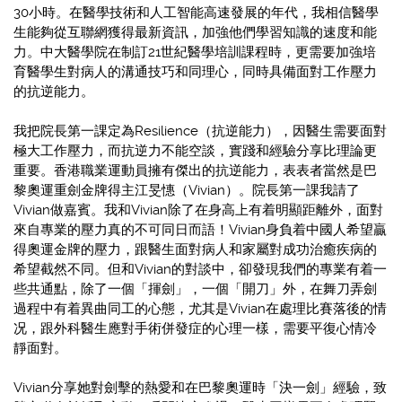
30小時。在醫學技術和人工智能高速發展的年代，我相信醫學
生能夠從互聯網獲得最新資訊，加強他們學習知識的速度和能
力。中大醫學院在制訂21世紀醫學培訓課程時，更需要加強培
育醫學生對病人的溝通技巧和同理心，同時具備面對工作壓力
的抗逆能力。
我把院長第一課定為Resilience（抗逆能力），因醫生需要面對
極大工作壓力，而抗逆力不能空談，實踐和經驗分享比理論更
重要。香港職業運動員擁有傑出的抗逆能力，表表者當然是巴
黎奧運重劍金牌得主江旻憓（Vivian）。院長第一課我請了
Vivian做嘉賓。我和Vivian除了在身高上有着明顯距離外，面對
來自專業的壓力真的不可同日而語！Vivian身負着中國人希望贏
得奧運金牌的壓力，跟醫生面對病人和家屬對成功治癒疾病的
希望截然不同。但和Vivian的對談中，卻發現我們的專業有着一
些共通點，除了一個「揮劍」，一個「開刀」外，在舞刀弄劍
過程中有着異曲同工的心態，尤其是Vivian在處理比賽落後的情
况，跟外科醫生應對手術併發症的心理一樣，需要平復心情冷
靜面對。
Vivian分享她對劍擊的熱愛和在巴黎奧運時「決一劍」經驗，致