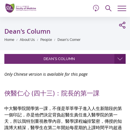
d
Skip
Searc
to
Tog
main
me
Start
content
main
Dean's Column
content
Home
About Us
People
Dean's Corner
DEAN'S COLUMN
Only Chinese version is available for this page
俠醫仁心 (四十三)：院長的第一課
中大醫學院開學第一課，不僅是莘莘學子進入人生新階段的第
一個印記，亦是他們決定背負起醫生責任進入醫學院的第一
天，所以我特別重視教學內容。醫學課程編排緊密，傳授的知
識博大精深，醫學生在第二年開始每星期的上課時間平均超過