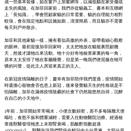
成一些基本裝修，如在窗戶上加窗網等，以減低貓在家受傷或
走失的風險。在加菲回家前，我們亦從貓義工、書本和互聯網
上「長知識」，學會照顧家貓的日常需要。貓的自理能力相對
較強，會在指定地點和設施如廁，清潔簡易，而且貓亦不需要
每天到戶外散步。
加菲和其他家貓一樣，擁有看似高傲的外表，卻帶着細心觀察
的眼神。最初迎接加菲回家時，太太把牠放在貓籠裏照顧幾
天，然後才讓牠出來活動。牠十分好奇地檢查家裏的每一角，
原本太太安排了牠在客廳睡覺，但是第一晚我們便屈服在牠可
憐的叫聲，從此主人房迎來真正的主人。
在新冠疫情隔離的日子，慶幸有加菲陪伴我們度過，疫情開始
時還擔心寵物會否也患上新冠，後來發覺貓天生的性格就是不
怕隔離，加菲在滿佈疫情陰霾的社會下仍然能悠然自得，沉醉
在自己的小天地中。
1年前，加菲開始常常喝水，小便次數頻密，差不多每隔幾天便
嘔吐，食慾不振和體重減輕，需要入住動物醫院治療。經過檢
查後獸醫發現牠患上末期腎衰竭，肌酸酐指數超過
400umol/L。獸醫告訴我們腎病在貓兒中十分普遍，大部分原