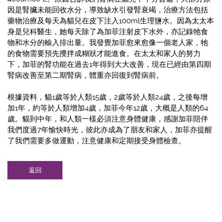
因是腎臟未能回收水分，導致缺水引發腎衰竭，治療方法包括
藥物治療及每天為貓兒在皮下注入100ml生理鹽水。因為太太本
身是兒科醫生，她每天除了為加菲注射皮下水外，亦記錄牠食
物和水分的輸入排出量。我發覺加菲愈來愈像一個老人家，牠
的食物需要預先攪拌成糊狀才能進食。在太太和家人的努力
下，加菲的腎功能在過去1年得到大大改善，現在已經由第四期
腎病改善至第二期腎病，體重亦回復到腎病前。
根據資料，貓1歲等於人類15歲，2歲等於人類24歲，之後每增
加1年，約等於人類增加4歲，加菲今年12歲，大概是人類的64
歲。貓到中年，和人類一樣必須注意身體健康，感謝加菲陪伴
我們度過7年愉快時光，彼此亦成為了朋友和家人，加菲亦提醒
了我們需要多做運動，注意健康和定期接受身體檢查。
返回