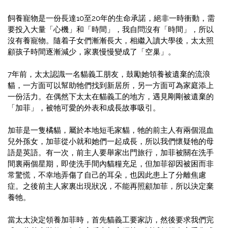
飼養寵物是一份長達10至20年的生命承諾，絕非一時衝動，需
要投入大量「心機」和「時間」，我自問沒有「時間」，所以
沒有養寵物。隨着子女們漸漸長大，相繼入讀大學後，太太照
顧孩子時間逐漸減少，家裏慢慢變成了「空巢」。
7年前，太太認識一名貓義工朋友，鼓勵她領養被遺棄的流浪
貓，一方面可以幫助牠們找到新居所，另一方面可為家庭添上
一份活力。在偶然下太太在貓義工的地方，遇見剛剛被遺棄的
「加菲」，被牠可愛的外表和成長故事吸引。
加菲是一隻橘貓，屬於本地短毛家貓，牠的前主人有兩個混血
兒外孫女，加菲從小就和她們一起成長，所以我們懷疑牠的母
語是英語。有一次，前主人要舉家出門旅行，加菲被關在洗手
間裏兩個星期，即使洗手間內貓糧充足，但加菲卻因被困而非
常驚慌，不幸地弄傷了自己的耳朵，也因此患上了分離焦慮
症。之後前主人家裏出現狀况，不能再照顧加菲，所以決定棄
養牠。
當太太決定領養加菲時，首先貓義工要家訪，然後要求我們完