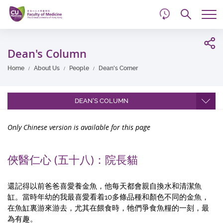
d
Skip
Searc
to
Tog
main
me
Start
content
main
Dean's Column
content
Home
About Us
People
Dean's Corner
DEAN'S COLUMN
Only Chinese version is available for this page
俠醫仁心 (五十八)：院長貓
還記得以前爸爸喜愛養金魚，他每天都會親自換水和清潔魚
缸。當時年幼的我最喜愛看着10多條品種和顏色不同的金魚，
在魚缸裏游來游去，尤其在餵食時，牠們爭食魚糧的一刻，最
為有趣。