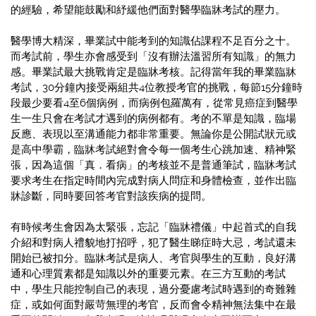
的經驗，希望能鼓勵和紓緩他們面對醫學臨牀考試的壓力。
醫學博大精深，畢業試中能考到的知識佔課程不足百分之十。
而考試前，學生亦會感受到「沒有辦法溫習所有知識」的無力
感。畢業試最大挑戰肯定是臨牀考核。記得當年我的畢業臨牀
考試，30分鐘內接受兩組共4位教授考官的挑戰，每節15分鐘時
段最少要看4至6個病例，而病例包羅萬有，從常見癌症到醫學
生一生只會在考試才遇到的病例都有。考的不單是知識，臨場
反應、表現以至溝通能力都非常重要。無論你是公開試狀元或
是高中學霸，臨牀考試絕對會令每一個考生心跳加速、精神緊
張，因為這個「真．看病」的考核並不是普通筆試，臨牀考試
要求考生在指定時間內完成對病人問症和身體檢查，並作出臨
牀診斷，同時要回答考官對該疾病的提問。
有時候考生會因為太緊張，忘記「臨牀禮儀」中起首式的自我
介紹和對病人禮貌地打招呼，犯了醫生睇症時大忌，考試還未
開始已被扣分。臨牀考試是病人、考官與學生的互動，良好溝
通和心理質素都是知識以外的重要元素。在三方互動的考試
中，學生只能控制自己的表現，過分憂慮考試時遇到的奇難雜
症，或如何面對嚴苛無理的考官，反而會令精神無法集中在最