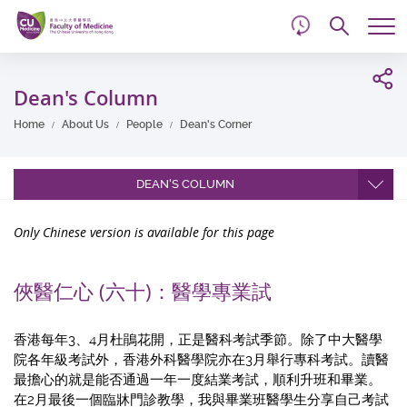
d
Skip
Searc
to
Tog
main
me
Start
content
main
Dean's Column
content
Home
About Us
People
Dean's Corner
DEAN'S COLUMN
Only Chinese version is available for this page
俠醫仁心 (六十)：醫學專業試
香港每年3、4月杜鵑花開，正是醫科考試季節。除了中大醫學
院各年級考試外，香港外科醫學院亦在3月舉行專科考試。讀醫
最擔心的就是能否通過一年一度結業考試，順利升班和畢業。
在2月最後一個臨牀門診教學，我與畢業班醫學生分享自己考試