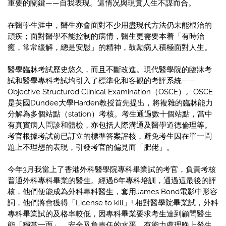
重要的關鍵——自我表現。這情况與現實人生不謀而合。
在醫學生涯中，醫生亦會面對不少用盡現代方法仍未能根治的
頑疾；面對醫學不能控制的病情，醫生更需要本着「有時治
癒，常常緩解，總是安慰」的精神，鼓勵病人積極面對人生。
醫學臨牀考試歷史悠久，而且不斷改進。現代醫學院的臨牀考
試和醫學專科考試均引入了標準化和客觀的考評系統——
Objective Structured Clinical Examination（OSCE）。OSCE
是英國Dundee大學Harden教授首先提出，將複雜的臨牀能力
分解為多個站點（station）考核。考生通過數十個站點，當中
有真實病人問診和體檢，亦包括人際溝通及醫學道德倫理等。
考官根據考試前已訂立的標準答案評核，避免考生因在單一問
題上不理想的表現，引發考官的偏見而「肥佬」。
今年3月我當上了香港外科醫學院專科畢業試的考官，負責考核
普通外科專科畢業的醫生。經過6年專科培訓，通過這最後的評
核，他們便能成為外科專科醫生，套用James Bond電影中形容
詞，他們將會獲得「License to kill」! 相對醫學院畢業試，外科
專科畢業試的及格率較低，因專科畢業要求考生達到顧問醫生
能「獨當一面」、安全及負責任的水平，有能力處理晚上發生