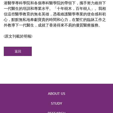
港醫學專科學院和各個專科醫學院的帶領下，攜手努力維持下
一代醫生的培訓和專業水平。「十年樹木，百年樹人」。我相
信這些醫學教育的無名英雄，憑着維護醫學專業的使命感和初
心，默默無私地奉獻寶貴的時間和心力，在繁忙的臨牀工作之
外教導下一代醫生，成就了香港得來不易的優質醫療服務。
(原文刊載於明報)
返回
ABOUT US
STUDY