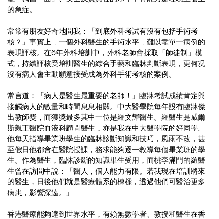
的急症。
常常有朋友好奇地問我：「到底外科考試有沒有包括手術考
核？」事實上，一個外科醫生的手術水平，難以靠單一病例的
表現評核。在6年外科培訓中，外科老師會採取「師徒制」模
式，持續評核受培訓醫生的綜合手藝和臨牀判斷表現，更何况
沒有病人會主動願意接受成為外科手術考核的案例。
常言道：「病人是醫生最重要的老師！」臨牀考試成績肯定與
接觸病人的數量和時間息息相關。中大醫學院每年設有臨牀傑
出教師獎，而獲獎最多其中一位是羅文輝醫生。羅醫生是威爾
斯親王醫院血液科顧問醫生，亦是我在中大醫學院的好同學。
他每天指導畢業班學生的臨牀診斷知識和技巧，風雨不改，甚
至假日他都會在醫院授課，務求能夠逐一教導每個畢業班的學
生。作為醫生，臨牀診斷的知識畢生受用，而桃李滿門的羅醫
生曾在訪問中說：「醫人，個人能力有限。若我現在培訓將來
的醫生，日後他們就是醫療體系的棟樑，透過他們可醫治更多
病患，影響深遠。」
香港醫療能夠達到世界水平，有賴無數學者、教授和醫生在香