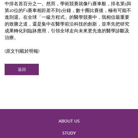
中排名首百分之一。然而，學術競賽就像F1賽車般，排名第1與
第10位的F1賽車相距差不到1分鐘，數十圈比賽後，極有可能不
進則退。在全球「一級方程式」的醫學競賽中，我相信最重要
的致勝之道，還是集中在醫學前沿科技的創新，並率先把研究
成果轉化到臨牀應用，引領全球走向未來更先進的醫學診斷及
治療。
(原文刊載於明報)
返回
ABOUT US
STUDY