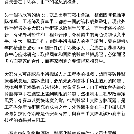
會失去在手術與手術中間喘息的機會。
另一個我欣賞的橋段，就是出賽前戰術會議，整個團隊包括車
隊領導、工程師及賽車手，都會一同討論和規劃戰術。現代外
科手術儀器令大部分手術能以微創手段完成，而手術儀器的進
步，有賴外科醫生和工程師合作，外科醫生的角色便類似賽車
手。中大「醫工合作」創造手術機械人的例子證明，要在短短5
年間構建超過13,000個部件的手術機械人，完成在香港和內地
多中心臨牀研究，取得國家和國際的醫療器械認證，必須通過
多方面專家的合作，而專家團隊亦要懂得互相尊重。
大部分人可能認為手術機械人是工程學的挑戰，然而突破性醫
療器械要達到臨牀應用，必須先思考臨牀手術上遇到的問題，
然後利用工程學的方法解決。就像電影中，F1工程師會先細心
聆聽賽車手在跑道上遇到風阻的問題，然後利用工程學改善定
風翼，令賽車以更快速度入彎。找到醫學上實際臨牀問題，是
工程學創新技術研究的成功之母，外科醫生會在手術中證明這
些創新技術令治療是否安全有效，與賽車手實際測試F1賽車新
技術的效果異曲同工。
F1賽車技術和換胎經驗，對優化醫療程序作出了重大貢獻。