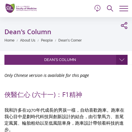
d
Skip
Searc
to
Tog
main
me
Start
content
main
Dean's Column
content
Home
About Us
People
Dean's Corner
DEAN'S COLUMN
Only Chinese version is available for this page
俠醫仁心 (六十一)：F1精神
我和許多在1970年代成長的男孩一樣，自幼喜歡跑車。跑車在
我心目中是劃時代科技與創新設計的結合，由引擎馬力、首尾
定風翼、輪胎粗幼以至低風阻車身，跑車設計帶領着科技的進
步。