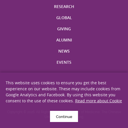
RESEARCH
GLOBAL
GIVING
ALUMNI
NEWS
EVENTS
This website uses cookies to ensure you get the best
experience on our website. These may include cookies from
Google Analytics and Facebook. By using this website you
consent to the use of these cookies.
Read more about Cookie
Site Map
Privacy Statement
Disclaimer
Web Accessibility
Copyright © 2026. All Rights Reserved. Faculty of Medicine, The Chinese
Continue
University of Hong Kong.