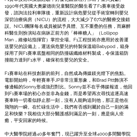
1990年代英國大奧蒙德街兒童醫院的醫生看了F1賽車後受啟
發，諮詢法拉利車隊後，重新設計病危嬰兒從手術室轉到嬰兒
深切治療病房（NICU）的流程，大大減少了67%的醫療交接錯
誤。NICU團隊每名成員被賦予具體、互不重疊的任務，而麻醉
科醫生則扮演站在病牀正前方的「棒棒糖人」（Lollipop
Man，維修站指揮官）掌控全場。F1工程技術亦應用於改善運
送嬰兒的設備上，運送病危嬰兒的特製保溫箱Babypod，箱身
採用了與F1賽車底盤相同的防撞碳纖維材料製成，令保溫箱防
撞能力達到F1水平，確保初生嬰兒的安全。
F1賽車站在科技創新的前列，自然成為傳媒鎂光燈下的焦點。
電影開始時，年輕賽車手JP非常注重形象，和Brad Pitt飾演不
修邊幅的Sonny形成強烈對比。Sonny並不在乎傳媒報道，他回
到F1賽車場的初心亦並非為金錢，而是希望再次尋找追逐高速
賽車時一切看似靜止那一刻，沒有人能夠追到他，那正是他在
飛翔的一瞬。在忙碌生活中，我們有否感到屬於自己一刻的滿
足和快樂？我相信大部分醫護感到滿足的一刻，應是病人痊
癒，平安回家的時候。
中大醫學院經過40多年奮鬥，現已躍升至全球4000多間醫學院