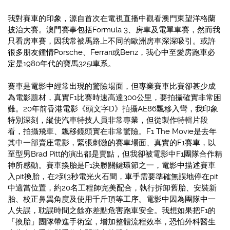
我對賽車的印象，源自首次在電視直播中觀看澳門東望洋格蘭
披治大賽。澳門賽事包括Formula 3、房車及電單車賽，然而我
只看房車賽，因我常被馬路上不同的歐洲房車深深吸引。或許
很多朋友鍾情Porsche、Ferrari或Benz，我心中至愛房跑車必
定是1980年代的寶馬325i車系。
賽車是電影中經常出現的驚險場面，但專業賽車比賽卻甚少成
為電影題材，真實F1比賽時速高達300公里，要拍攝確實非常困
難。20年前香港電影《頭文字D》拍攝AE86飄移入彎，我印象
特別深刻，縱使汽車特技人員非常專業，但從製作特輯片段
看，拍攝飛車、飄移鏡頭實在非常驚險。F1 The Movie是去年
其中一部賣座電影，緊張刺激的賽車場面、真實的F1賽車，以
至型男Brad Pitt的演出都是賣點，但我卻被電影中F1團隊合作精
神所感動。賽車換胎是F1決勝關鍵環節之一，電影中描述賽車
入pit換胎，在2到3秒電光火石間，車手需要準確無誤地停在pit
中適當位置，約20名工程師完美配合，執行拆卸舊胎、安裝新
胎、校正鼻翼角度及使用千斤頂等工序。電影中因為團隊中一
人失誤，耽誤時間之餘亦差點危害跑車安全。我想如果把F1的
「換胎」團隊帶進手術室，增加整體流程效率，恐怕外科醫生