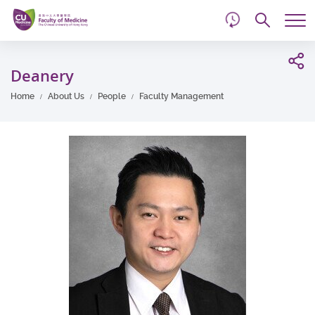
d
Skip
Searc
to
Tog
main
me
Start
content
main
Deanery
content
Home
About Us
People
Faculty Management