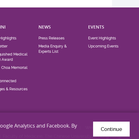
NI
NEWS
EVENTS
Highlights
Press Releases
Event Highlights
tter
Media Enquiry &
Upcoming Events
Experts List
guished Medical
i Award
d Choa Memorial
Connected
eges & Resources
Google Analytics and Facebook. By
Privacy Statement
Disclaimer
Web Accessibility
Continue
. Faculty of Medicine, The Chinese University of Hong Kong.