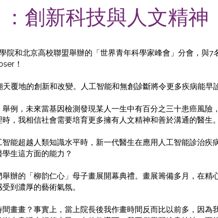
) ：創新科技與人文精神
醫學院和北京高校聯盟舉辦的「世界青年科學家峰會」分會，與7
ser！
有翻天覆地的創新和改變。人工智能和無創診斷將令更多疾病能早
。舉例，未來當基因檢測發現某人一生中有百分之三十患癌風險
理時，我相信社會需要培育更多擁有人文精神和善於溝通的醫生
工智能超越人類知識水平時，新一代醫生在應用人工智能診治疾
醫學生這方面的能力？
們舉辦的「柳韵仁心」母子畫展開幕典禮。畫展籌備多月，在精心
感受到濃厚的藝術氣氛。
時間畫畫？事實上，當上院長後我作畫時間反而比以前多，因為