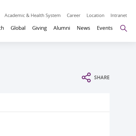
Academic & Health System
Career
Location
Intranet
Se
ch
Global
Giving
Alumni
News
Events
SHARE