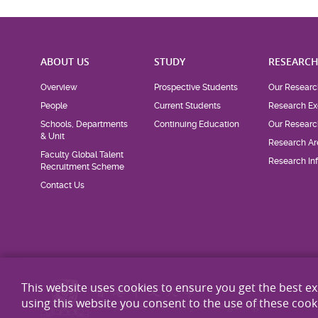
ABOUT US
STUDY
RESEARC
Overview
Prospective Students
Our Researc
People
Current Students
Research Ex
Schools, Departments
Continuing Education
Our Researc
& Unit
Research Ar
Faculty Global Talent
Research Inf
Recruitment Scheme
Contact Us
This website uses cookies to ensure you get the best e
using this website you consent to the use of these cook