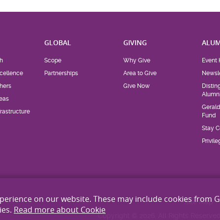
H
GLOBAL
GIVING
ALUM
h
Scope
Why Give
Event 
cellence
Partnerships
Area to Give
Newsle
hers
Give Now
Distin
Alumn
eas
Geral
rastructure
Fund
Stay 
Privil
xperience on our website. These may include cookies from 
Site Map
ies.
Read more about Cookie
Copyright © 2026. All Rights Reserved