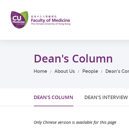
Skip
to
main
content
Start
main
Dean's Column
content
Home
About Us
People
Dean's Co
DEAN'S COLUMN
DEAN'S INTERVIEW
Only Chinese version is available for this page