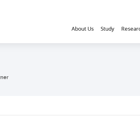
About Us
Study
Resear
rner