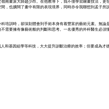
師從嶺南畫派大師趙少昂。在他教導下，我不僅學習繪畫技法，更
空間，也擴闊了畫中有限的表現境界，同時亦令我聯想到孟子所
外科培訓時，卻深刻體會到手術本身有着豐富的藝術元素。無論
無不需要擁有像藝術般的判斷和思考。一名優秀的外科醫生必須
械人和基因組學等科技，大大提升診斷治療的效率；但要成為才