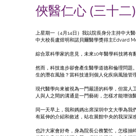
俠醫仁心 (三十二
上星期一（4月14日）我以院長身分主持中大
中大校長盧煜明和諾貝爾醫學獎得主Edvard Mo
綜合眾科學家的意見，未來10年醫學科技將
然而，科技進步卻會產生醫學道德和倫理問題
生的潛在風險？當科技達到個人化疾病風險管
現代醫學向來被視為一門嚴謹的科學，但當人
人與人之間的溝通是一門藝術，怎樣才能增強
同一天早上，我和媽媽出席深圳中文大學為我
有延伸的介紹和敘述，站在展館中央的我深深
也許大家會好奇，身為院長公務繁忙，怎樣抽