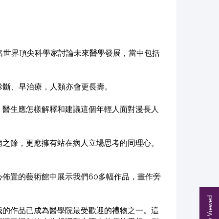
名世界頂尖科學家討論未來醫學發展，當中包括
診斷、早治療，人類亦會更長壽。
，醫生應怎樣解釋和建議這個年輕人面對漫長人
。
病之餘，更應擁有站在病人立場思考的同理心。
佈置的藝術館中展示我們60多幅作品，畫作旁
Recently Viewed
我的作品已成為醫學院最受歡迎的禮物之一。這