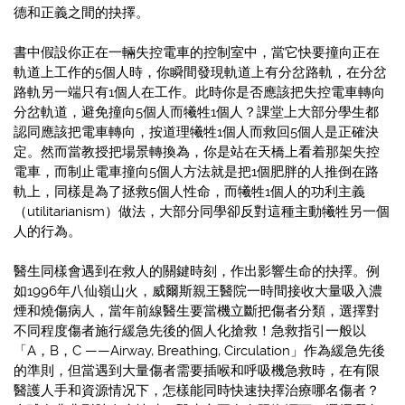
德和正義之間的抉擇。
書中假設你正在一輛失控電車的控制室中，當它快要撞向正在
軌道上工作的5個人時，你瞬間發現軌道上有分岔路軌，在分岔
路軌另一端只有1個人在工作。此時你是否應該把失控電車轉向
分岔軌道，避免撞向5個人而犧牲1個人？課堂上大部分學生都
認同應該把電車轉向，按道理犧牲1個人而救回5個人是正確決
定。然而當教授把場景轉換為，你是站在天橋上看着那架失控
電車，而制止電車撞向5個人方法就是把1個肥胖的人推倒在路
軌上，同樣是為了拯救5個人性命，而犧牲1個人的功利主義
（utilitarianism）做法，大部分同學卻反對這種主動犧牲另一個
人的行為。
醫生同樣會遇到在救人的關鍵時刻，作出影響生命的抉擇。例
如1996年八仙嶺山火，威爾斯親王醫院一時間接收大量吸入濃
煙和燒傷病人，當年前線醫生要當機立斷把傷者分類，選擇對
不同程度傷者施行緩急先後的個人化搶救！急救指引一般以
「A，B，C ——Airway, Breathing, Circulation」作為緩急先後
的準則，但當遇到大量傷者需要插喉和呼吸機急救時，在有限
醫護人手和資源情况下，怎樣能同時快速抉擇治療哪名傷者？