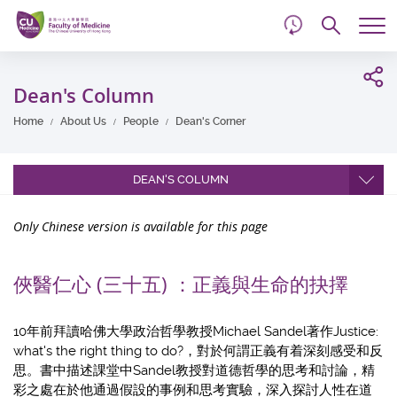
d
Skip
Searc
to
Tog
main
me
Start
content
main
Dean's Column
content
Home
About Us
People
Dean's Corner
DEAN'S COLUMN
Only Chinese version is available for this page
俠醫仁心 (三十五) ：正義與生命的抉擇
10年前拜讀哈佛大學政治哲學教授Michael Sandel著作Justice:
what's the right thing to do?，對於何謂正義有着深刻感受和反
思。書中描述課堂中Sandel教授對道德哲學的思考和討論，精
彩之處在於他通過假設的事例和思考實驗，深入探討人性在道