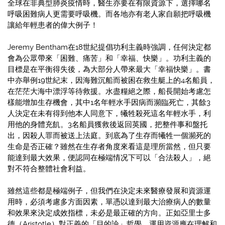
全球在非典型肺炎疫情時，醫生亦要在有限資源下，選擇哪名
呼吸困難病人更需要呼吸機。而各地亦有老人家自願把呼吸機
讓給年輕患者的偉大例子！
Jeremy Bentham在18世紀提倡功利主義時強調，任何決定都
會為公眾帶來「困難、痛苦」和「幸福、快樂」。功利主義的
目標是在平衡得失後，為大部分人帶來最大「幸福快樂」。書
中亦舉例19世紀末，因海難沉船而被困在救生艇上的4名船員，
在茫茫大海中漂浮等待救援。水盡糧絕之際，船長開始考慮怎
樣能增加生存機會，其中1名年輕水手因病而瀕臨死亡，其餘3
人決定在未有得到他本人同意下，犧牲殺死這名年輕水手，利
用他的身體充飢。3名船員獲救後返回英國，把整件事和盤托
出，因殺人罪而被送上法庭。到底為了生存而犧牲一個瀕死的
生命是否正確？雖然在生存者角度來看這是理所當然，但只要
能達到最大效果，便認同在極端情况下可以「合法殺人」，絕
對不符合整體社會利益。
雖然這些都是極端例子，但我們在決定未來醫療發展和資源運
用時，必須考慮多方面因素，單憑以達到最大治療病人的數量
和效果來決定成效指標，未必是最正確的方向。正如亞里士多
德（Aristotle）對正義的「目的論」哲學，運用資源應在理解和