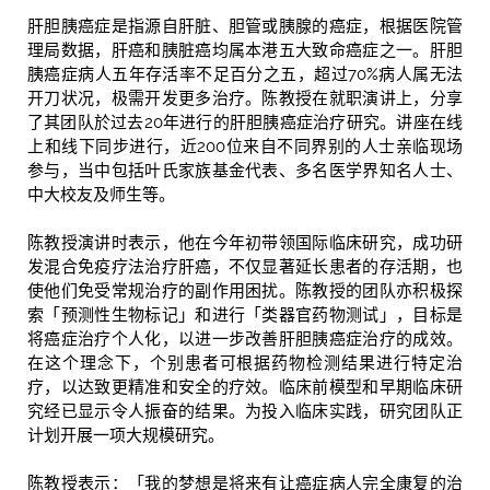
肝胆胰癌症是指源自肝脏、胆管或胰腺的癌症，根据医院管
理局数据，肝癌和胰脏癌均属本港五大致命癌症之一。肝胆
胰癌症病人五年存活率不足百分之五，超过70%病人属无法
开刀状况，极需开发更多治疗。陈教授在就职演讲上，分享
了其团队於过去20年进行的肝胆胰癌症治疗研究。讲座在线
上和线下同步进行，近200位来自不同界别的人士亲临现场
参与，当中包括叶氏家族基金代表、多名医学界知名人士、
中大校友及师生等。
陈教授演讲时表示，他在今年初带领国际临床研究，成功研
发混合免疫疗法治疗肝癌，不仅显著延长患者的存活期，也
使他们免受常规治疗的副作用困扰。陈教授的团队亦积极探
索「预测性生物标记」和进行「类器官药物测试」，目标是
将癌症治疗个人化，以进一步改善肝胆胰癌症治疗的成效。
在这个理念下，个别患者可根据药物检测结果进行特定治
疗，以达致更精准和安全的疗效。临床前模型和早期临床研
究经已显示令人振奋的结果。为投入临床实践，研究团队正
计划开展一项大规模研究。
陈教授表示：「我的梦想是将来有让癌症病人完全康复的治