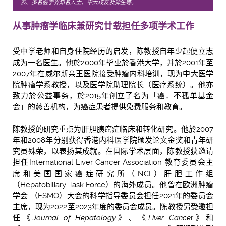
表、多名医学界知名人士、中大校友及师生等。
从事肿瘤学临床兼研究廿载
担任多项学术工作
受中学老师和自身住院经历的启发，陈教授自年少起便立志
成为一名医生。他於2000年毕业於香港大学，并於2001年至
2007年在威尔斯亲王医院接受肿瘤内科培训，现为中大医学
院肿瘤学系教授，以及医学院助理院长（医疗系统）。他亦
致力於公益事务，於2015年创立了名为「癌．不孤单基金
会」的慈善机构，为癌症患者提供免费服务和教育。
陈教授的研究重点为肝胆胰癌症临床和转化研究。他於2007
年和2008年分别获得香港内科医学院颁发论文金奖和青年研
究员殊荣，以表扬其成就。在国际学术层面，陈教授获邀请
担任International Liver Cancer Association 教育委员会主
席和美国国家癌症研究所（NCI）肝胆工作组
（Hepatobiliary Task Force）的海外成员。他曾在欧洲肿瘤
学会 （ESMO）大会的科学指导委员会担任2021年的委员会
主席，现为2022至2023年度的委员会成员。陈教授另受邀担
任《
Journal of Hepatology
》、《
Liver Cance
r》和