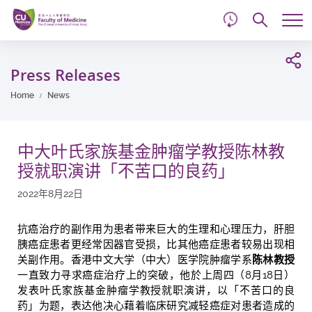
d
Skip
Searc
to
Tog
main
me
Start
content
main
Press Releases
content
Home
News
中大叶氏家族基金肿瘤学教授陈林教
授就职演讲「不苦口的良药」
2022年8月22日
抗癌治疗的副作用为患者带来巨大的生理和心理压力，肝胆
胰癌症患者更经常因器官受损，比其他癌症患者较易出现相
关副作用。香港中文大学（中大）医学院肿瘤学系
陈林教授
一直致力寻求癌症治疗上的突破，他於上周四（8月18日）
发表叶氏家族基金肿瘤学教授就职演讲，以「不苦口的良
药」为题，表达他决心藉着临床研究减轻癌症对患者造成的