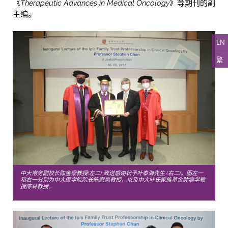
《
Therapeutic Advances in Medical Oncology
》等期刊的副
主编。
EN
繁
中大常务副校长陈金梁教授(左二) 致送感谢状予叶泰海先生 (右二)。图左一
和右一分别为中大医学院院长陈家亮教授，以及中大叶氏家族基金肿瘤学教
授陈林教授。