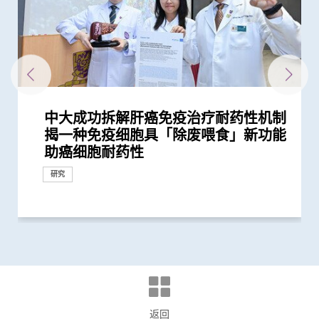
中大成功拆解肝癌免疫治疗耐药性机制
中大临床研究利用球囊心包切开术治疗
中大与内地学者领导全球首个由中国学
中大医学院成功破解肝癌适应免疫疗法
中大研发崭新治疗组合 带领亚洲策略
揭一种免疫细胞具「除废喂食」新功能
心包积水 术后复发率大减8成 患者免
者主理的《柳叶刀》癌症委员会报告
的关键 开创新型联合疗法作二期临床
性抗击胆管癌
助癌细胞耐药性
受重复入院「拮针」引流之苦
预计2050年肝癌患者翻倍 六成肝癌...
研究
研究
研究
研究
研究
研究
返回