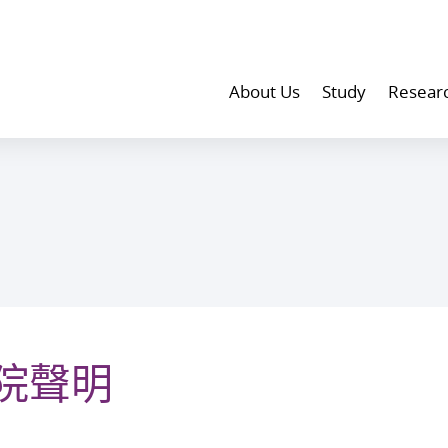
About Us
Study
Resear
院聲明