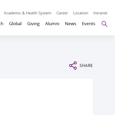
Academic & Health System
Career
Location
Intranet
Se
ch
Global
Giving
Alumni
News
Events
SHARE