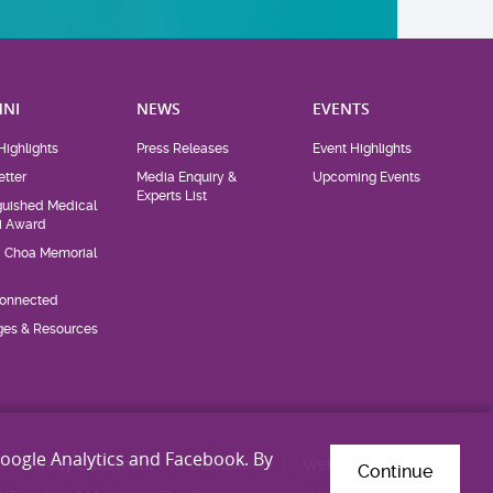
NI
NEWS
EVENTS
Highlights
Press Releases
Event Highlights
tter
Media Enquiry &
Upcoming Events
Experts List
guished Medical
i Award
d Choa Memorial
Connected
eges & Resources
Google Analytics and Facebook. By
Privacy Statement
Disclaimer
Web Accessibility
Continue