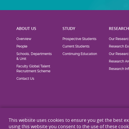
ABOUT US
STUDY
RESEARC
Overview
Prospective Students
Our Researc
People
Current Students
Research Ex
Schools, Departments
Continuing Education
Our Researc
& Unit
Research Ar
Faculty Global Talent
Research Inf
Recruitment Scheme
Contact Us
This website uses cookies to ensure you get the best e
using this website you consent to the use of these cook