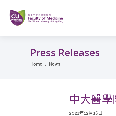
Skip
to
main
content
Start
main
Press Releases
content
Home
News
中大醫學
2021年12月16日