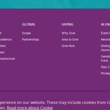
H
GLOBAL
GIVING
ALUM
h
Scope
Why Give
Event 
cellence
Partnerships
Area to Give
Newsle
hers
Give Now
Distin
Alumn
eas
Geral
rastructure
Fund
Stay 
Privil
xperience on our website. These may include cookies from 
Site Map
ies.
Read more about Cookie