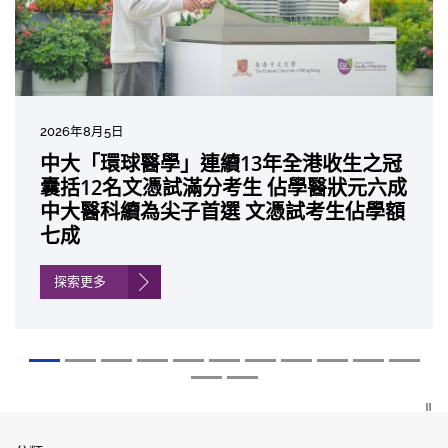
2026年8月5日
2026年7月10日
2026年7月10日
2026年7月7日
2026年6月29日
2026年6月22日
2026年6月17日
2026年6月10日
2026年6月5日
2026年6月2日
2026年5月19日
2026年5月14日
中大「環球醫學」連續13年全港收生之冠
中大研發「AI-OCT」系統助測糖尿黃斑水
中大黃秀娟教授獲頒中國工程界最高榮譽
中大新設「香港中文大學鳳凰獎學金」嘉
中大全新一站式PGT-Plus方案 精準辨識
中大發現青光眼治療新靶點 小鼠實驗證實
中大成功拆解肝癌免疫治療耐藥性機制 揭
中大與多名全球專家共同牽頭跨國肺癌研
中大教授陳重娥獲頒「清野裕傑出領袖
中大匯聚逾200位區域專家 探討私人醫療
中大張源津醫生成首位亞洲研究員 榮獲國
中大取得「從實驗室到臨床應用」研究突
囊括12名文憑試滿分考生 佔學醫狀元六成
腫 假陽性轉介個案銳減六成 縮短患者輪
「光華工程科技獎」 成為今屆醫藥衞生領
許公開試狀元 鼓勵學醫狀元走出課堂放眼
傳統檢測中複雜基因異常「盲點」 降低人
可恢復七成視力 有助開創嶄新神經保護療
一種免疫細胞具「除廢餵食」新功能助癌
究 逾半晚期ALK陽性肺癌病人七年無惡化
獎」 成為本港首名學者榮膺亞洲糖尿病教
保險如何推動全民健康覆蓋
際泌尿科權威獎項John K. Lattimer 講座
破 初步證實GLP-1藥物可改善嚴重中風康
中大醫科續為尖子首選 文憑試考生佔學額
候診症時間
域唯一香港學者
世界 裝備21世紀妙手仁醫
工受孕流產及異常妊娠風險
法
細胞耐藥性
因特定基因異常而引起的肺癌有望變成
研最高榮譽
獎
復情況
七成
「慢性病」 患者可與病共存
探索更多
探索更多
探索更多
探索更多
探索更多
探索更多
探索更多
探索更多
探索更多
探索更多
探索更多
探索更多