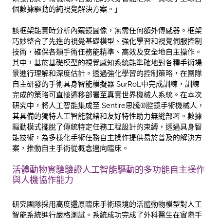
個數據驅動的純視覺解決方案。」
該框架能實時分析內窺鏡圖像，無需任何額外傳感器。框架
巧妙整合了先進的視覺基礎模型、強化學習和視覺伺服控制
技術，確保各類手術任務能精準、高效及安全地自主操作。
其中，基於基礎模型的視覺感知系統能準確地對各種手術場
景進行理解和深度估計。透過強化學習的控制策略，在團隊
自主研發的手術具身智能模擬器 SurRoL中完成訓練，訓練
完成的策略可直接遷移部署至真實世界機械人系統。在本次
研究中，將人工智能集成至 Sentire思騰®腔鏡手術機械人，
其具備的獨特人工智能就緒和友好特性助力無縫部署。數據
驅動模式擺脫了傳統特定任務工程設計的束縛，透過具身智
能技術，為多樣化手術任務自主操作提供易於普及的解決方
案，推動自主手術從概念邁向臨床。
活體動物實驗驗證人工智能驅動的多功能自主操作
與人機協作能力
研究團隊採用高度還原臨床手術環境的活體動物模型對人工
智能系統進行嚴格測試。系統成功完成了外科醫生在實際手