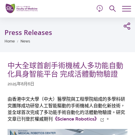
d
Skip
Searc
to
Tog
main
me
Start
content
main
Press Releases
content
Home
News
中大全球首創手術機械人多功能自動
化具身智能平台 完成活體動物驗證
2025年8月6日
由香港中文大學（中大）醫學院與工程學院組成的多學科研
究團隊成功研發人工智能驅動的手術機械人自動化新技術，
並全球首次完成了多功能手術自動化的活體動物驗證。研究
文章已刊登於權威期刊
《Science Robotics》
。