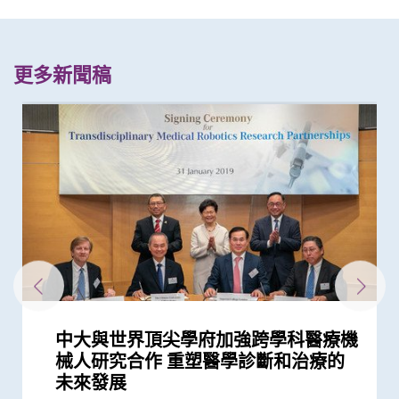
更多新聞稿
中大與世界頂尖學府加強跨學科醫療機
中大成功利用自家研發的腹腔鏡機械人
創科賦能 智慧醫療 -– 手術機器人產業
中大醫學院成全球首個測試AI輔助上消
信興教育及慈善基金機械人外科教授趙
中大成功完成全球首宗利用內鏡手術機
中大完成全球首個多專科單孔微創機械
港韓瑞三地學者聯手研頂尖醫學科技
香港中文大學與蘇黎世聯邦理工學院結
中大在內鏡技術取得重大突破 成功完
中大醫科2026/27學年推新課程模式CU
中大醫學院與美國國家醫學院慶祝締結
中大校長盧煜明教授與醫學院院長趙偉
中大利用港產内鏡手術機械人 完成全
中大與北大亞洲首項臨床研究發現 數
中大醫學院與正大天晴簽署合作框架協
中大醫學院獲李嘉誠基金會捐贈亞洲首
中大與東南亞及英國學府共同研究 為
中大與瑞士蘇黎世聯邦理工學院聯手
中大醫學院完成全球首個針對心房顫動
中大「全自動視網膜圖像分析」證有效
中大醫學院研發的手機程式有效評估抑
中大分析文字報告發現新冠症狀會隨病
中大與港大共同開發互動式多階段機械
中大醫學院證實以AI輔助大腸內窺鏡檢
中大宣佈委任趙偉仁教授為醫學院院長
中大在大中華地區首次引入嶄新組合式
中大全球首證由人工智能技術研發出的
中大研究團隊開發新一代人工智能系統
中大成功研發可在體內快速傳輸的「生
中大率先將「文物觀賞」融入醫學教育
中文大學與倫敦帝國學院共同推動創新
中大醫學院成功植入「脈衝產生器」醫
中大成立周毓浩創新醫學技術中心 促
亞洲首例 中大率先引入「胃起搏器」
中大率先引入無創經口內鏡賁門切開術
械人研究合作 重塑醫學診斷和治療的
完成橫跨歐亞三地20,000公里遙距手術
新趨勢研討會暨康諾思騰與香港中文大
化道內鏡系統基地 有望提升早期胃癌
偉仁教授就職演講： 「鼎新革故 夢想
械人進行內鏡黏膜下剝離術治大腸癌
人手術臨床研究 證新技術有效深入以
創新納米技術治療消化道及心血管疾病
盟 共同研發創新醫學科技治腸胃病
成全港首宗無創內鏡機械人手術
Medicine Plus 三層架構課程 裝備新
備忘錄夥伴關係並 舉辦中大—美國國
仁教授獲選為歐洲科學院外籍院士
球首個機械人輔助「經尿道膀胱腫瘤整
碼化失眠介入程式可降低青年失眠患者
議 緊密結合及發揮內地與香港醫藥創
台Histotripsy 2.0系統 共30名患者獲
大型語言模型在公共衞生研究中的角色
全球首次在活體動物成功進行橫跨歐亞
華人患者的腦出血治療成效研究
評估自閉症及抑鬱症風險 獲第49屆日
鬱症
毒變異及疫苗接種情況改變 並證實人
人定位器 以術中磁力共振引導 用於立
查 腺瘤檢測率增加四成 並成功訓練AI
機械人手術系統 在根治性前列腺切除
磁力共振腦掃描指數 能有效臨床偵測
自動分析新冠肺炎CT影像
物合成軟體微型機械人」 突破現有儀
效法耶魯醫學院模式 提升觀察及表達
醫療科技
治胃酸倒流
進醫學及工程跨學科合作 轉化尖端科
助胃癱病人恢復消化功能
治療食道功能失調症
里程碑
未來發展
彰顯香港突破地域界限 匯聚國際知名...
學醫學院簽署合作備忘錄簽署儀式
檢測準確度及協助培訓內鏡醫生
成真：從醫學、藝術，到機械、科研」
往難達位置進行精準治療
一代醫者多元能力 迎接醫療新世代
家醫學院傑出講座暨國際衞生政策研...
塊切除術」治膀胱癌
抑鬱症發病率逾四成
新科研、人才培訓、轉化和產業優勢
資助接受組織碎化技術治肝癌
帶來嶄新見解
的遠程遙距磁控內窺鏡手術
內瓦國際發明展三項大獎
工智能大型語言模型有助傳染病研究
體定位神經外科手術
輔助早期消化道癌症治療
手術效果滿意
三類早期認知障礙疾病
器限制 深入狹窄腔道治療消化道疾病
能力 裨益臨床診症
技至臨床應用
外科創新技術
國際合作
國際合作
外科創新技術
獎項及榮譽
研究
研究
研究
國際合作
外科創新技術
外科創新技術
外科創新技術