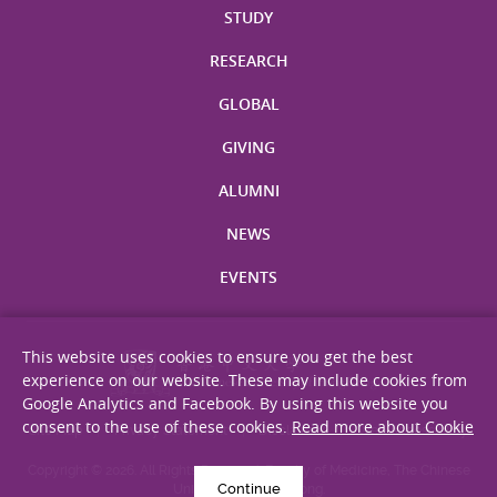
STUDY
RESEARCH
GLOBAL
GIVING
ALUMNI
NEWS
EVENTS
This website uses cookies to ensure you get the best
experience on our website. These may include cookies from
Google Analytics and Facebook. By using this website you
consent to the use of these cookies.
Read more about Cookie
Site Map
Privacy Statement
Disclaimer
Web Accessibility
Copyright © 2026. All Rights Reserved. Faculty of Medicine, The Chinese
Continue
University of Hong Kong.