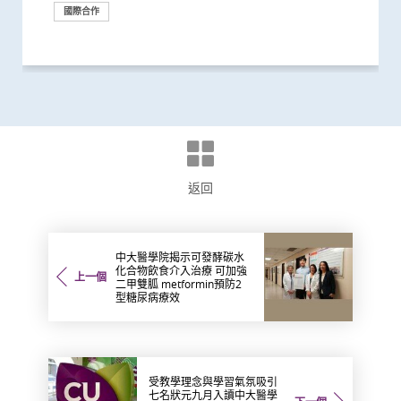
國際合作
外科創新技術
里程碑
國際合作
獎項及榮譽
外科創新技術
醫學教育
國際合作
外科創新技術
研究
國際合作
捐款
研究
外科創新技術
獎項及榮譽
研究
研究
外科創新技術
外科創新技術
研究
研究
教育
捐款
返回
中大醫學院揭示可發酵碳水
化合物飲食介入治療 可加強
上一個
二甲雙胍 metformin預防2
型糖尿病療效
受教學理念與學習氣氛吸引
七名狀元九月入讀中大醫學