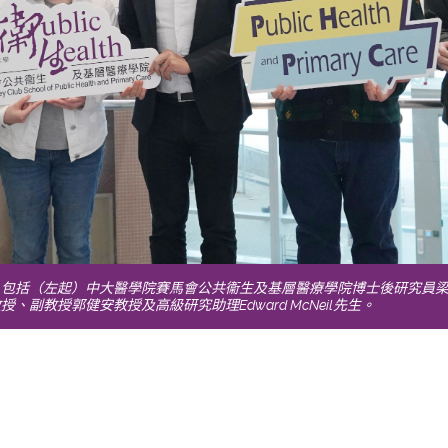
，包括（左起）中大醫學院賽馬會公共衞生及基層醫療學院博士後研究員
、副教授郭健安教授及高級研究助理Edward McNeil先生。