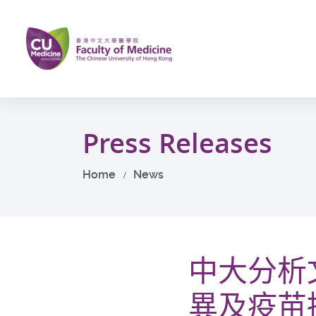
Skip
to
main
content
Start
main
Press Releases
content
Home
News
中大分析
異及疫苗