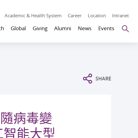
Academic & Health System
Career
Location
Intranet
Se
ch
Global
Giving
Alumni
News
Events
SHARE
會隨病毒變
工智能大型