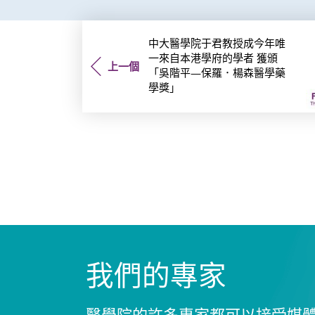
中大醫學院于君教授成今年唯
一來自本港學府的學者 獲頒
上一個
「吳階平—保羅．楊森醫學藥
學獎」
我們的專家