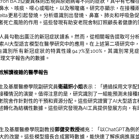
cron BA.2亞變異株則出現與原始病毒不同的症狀，其中有七種在
鼻水、咳痰、噁心或嘔吐，以及喉嚨痛。研究亦顯示，在接種
染Delta更易引起發燒。分析還識別出發燒、鼻塞、肺炎和呼吸
者死亡風險的作用。這些發現有助安老院舍制訂照顧長者健康的
人員勾勒出廣泛的新冠症狀譜系。然而，從相關報告提取可分
AI大型語言模型在醫學研究中的應用。在上述第二項研究中，C
別所有新冠症狀的特異性達94.7%至100%，其識別常見症
處理文字報告內的數據。
效解讀複雜的醫學報告
生及基層醫療學院​副研究員
衛藴姸小姐
表示：「通過採用文字配
接種情況的演變。值得注意的是，研究識別了一組能預測未接種
老院舍作針對性的干預和資源分配。這些研究證實了AI大型語言
述轉化為結構性數據。這些研究發現為AI工具提供發展方向，有
生及基層醫療學院​副教授
郭健安教授
補充：「以ChatGPT為
大的改變。這些模型擅長合成實時數據，能快速了解疾病進展