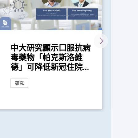
中大研究顯示口服抗病
新
毒藥物「帕克斯洛維
引
德」可降低新冠住院...
有
研究
研