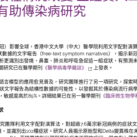
有助傳染病研究
新冠）影響全球，香港中文大學（中大）醫學院利用文字配對演算
據的文字報告（free-text symptom narratives），
析更識別出發燒、鼻塞、肺炎和呼吸急促這一組症狀，有預測
關研究已在醫學期刊
《醫學病毒學雜誌》
上發表。
型語言模型的應用愈見普及，研究團隊進行了另一項研究，探索時
新冠症狀文字報告為結構性數據的可能性，以發掘其於傳染病流行病
症狀，敏感度高於85%。詳細結果已在另一醫學期刊
《臨床微生物學
狀
究團隊利用文字配對演算法，對超過7.6萬宗新冠病例的症狀
病徵，並識別出102種症狀。研究人員揭示原始型和Delta變異株