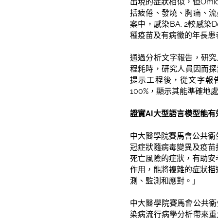
出現的症狀相似，但Omi
括疲倦、發燒、胸痛、流
案中，感染BA. 2較感
種疫苗及有病徵的年長患
通過分析文字報告，研究
程耗時，研究人員因而探索
提示工程後，從文字報告識
100%，顯示其能準確地
證實
AI
大型語言模型能有
中大醫學院賽馬會公共衞
冠症狀隨病毒變異及疫苗
死亡風險的症狀，有助安
作用，能將複雜的症狀描
測、監測和應對。」
中大醫學院賽馬會公共衞
染病流行病學分析帶來重