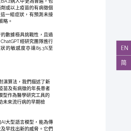
BA.2病人中更為普遍，包
兩劑或以上疫苗的有病徵個
急促這一組症狀，有預測未接
策略。
析的數據極具挑戰性，且過
hatGPT經研究團隊進行
EN
狀的敏感度亦達85.3%至
简
對演算法，我們描述了新
疫苗及有病徵的年長患者
模型作為醫學研究工具的
助未來流行病的早期檢
例的AI大型語言模型，能為傳
並及早找出新的威脅。它們