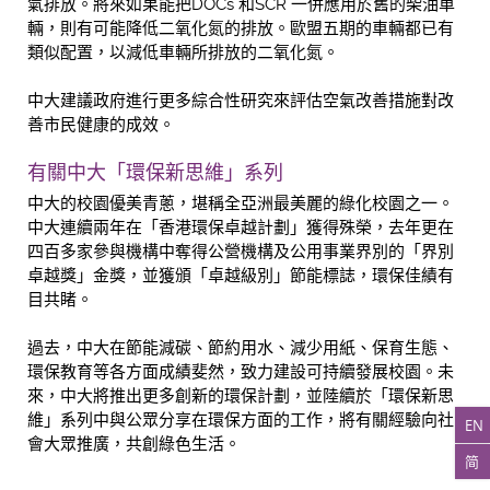
氣排放。將來如果能把DOCs 和SCR 一併應用於舊的柴油車
輛，則有可能降低二氧化氮的排放。歐盟五期的車輛都已有
類似配置，以減低車輛所排放的二氧化氮。
中大建議政府進行更多綜合性研究來評估空氣改善措施對改
善市民健康的成效。
有關中大「環保新思維」系列
中大的校園優美青蔥，堪稱全亞洲最美麗的綠化校園之一。
中大連續兩年在「香港環保卓越計劃」獲得殊榮，去年更在
四百多家參與機構中奪得公營機構及公用事業界別的「界別
卓越獎」金獎，並獲頒「卓越級別」節能標誌，環保佳績有
目共睹。
過去，中大在節能減碳、節約用水、減少用紙、保育生態、
環保教育等各方面成績斐然，致力建設可持續發展校園。未
來，中大將推出更多創新的環保計劃，並陸續於「環保新思
維」系列中與公眾分享在環保方面的工作，將有關經驗向社
EN
會大眾推廣，共創綠色生活。
简