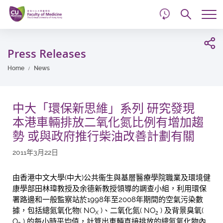
d
Skip
Searc
to
Tog
main
me
Start
content
main
Press Releases
content
Home
News
中大「環保新思維」系列 研究發現
本港車輛排放二氧化氮比例有增加趨
勢 或與政府推行柴油改善計劃有關
2011年3月22日
由香港中文大學(中大)公共衞生與基層醫療學院職業及環境健
康學部田林瑋教授及余德新教授領導的調查小組，利用環保
署路邊和一般監察站於1998年至2008年期間的空氣污染數
據，包括總氮氧化物( NO
)、二氧化氮( NO
) 及背景臭氧(
X
2
O
) 的每小時平均值，計算出車輛直接排放的總氮氧化物內