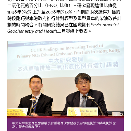
3
二氧化氮的百分比（f-NO
比值）。研究發現這個比值從
2
1998年的2% 上升至2008年的13%，而期間兩次錄得升幅的
時段剛巧與本港政府推行針對輕型及重型貨車的柴油改善計
劃的時間吻合。有關研究結果已在國際期刊
Environmental
Geochemistry and Health
二月號網上發表。
中大公共衞生及基層醫療學院職業及環境健康學部助理教授田林瑋教授(左)
及主管余德新教授。