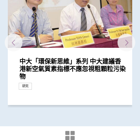
中大「環保新思維」系列 中大建議香
中大與東南亞及英國學府共同研究 為
中大研究顯示空氣污染地區居住者 可
香港中文大學 – 埃克塞特大學環境持續
「香港中文大學敬霆靜觀研究與培訓中
中大研究顯示「行為激活及靜觀結合療
(只提供英文版本) Opening
中大匯聚逾200位區域專家 探討私人醫
中大醫學院全球研究揭示頭頸癌發病風
中大與香港消防處簽署備忘錄 合辦必
賽馬會 We WATCH 優活健康計劃 優活
「賽馬會共建健康家庭計劃」開展第二
逾140位來自八個國家及地區代表雲集
中大完成全球首個分析溫度對人體近
中大舉辦「健康校園論壇」推廣跨界別
中大醫學院研究發現 城市發展及生活
中大醫學院研究顯示口服抗病毒藥物
中大與港大領導研究顯示長期暴露於
中大研究顯示口服抗病毒藥物「帕克斯
中大與歐美合作夥伴共同領導國際研究
中大成功研發精準計算模型 準確預測
中大舉辦「健康校園論壇」推廣學童精
中大分析文字報告發現新冠症狀會隨病
200多位亞太區公共衞生界代表雲集中
中大推出「賽馬會 We WATCH 優活健
中大研究顯示香港人雖長壽但老年殘疾
中大證實「醫健通」健康管理功能有助
新冠疫苗復必泰及科興引發之「T細胞
中大研究顯示新冠風土化期間市民願意
中大發現間皮瘤的女性發病率上升 高
中大發現原發性腦癌的年輕男性發病率
中大醫學院開展「賽馬會痛『正』能量
中大醫學院開展「賽馬會共建健康家庭
中大研究建議本港安老院舍應維持現有
中大港大研究發現新冠口服藥可降低住
中大成功開發實時生物信息平台評估新
中大發現霍奇金淋巴癌發病率以亞洲升
港大及中大醫學院聯合研究發現已接種
中大醫學院發現東亞地區肺癌發病率及
中大醫學院調查發現 僅4分之1未接種
中大醫學院推算全港約有二萬名未被發
中大研發電腦演算平台 創新通過基因
中大醫學院調查發現政府在推動新冠疫
中大成功研發「全自動視網膜圖像分
中大研究顯示社區接觸環境對新冠肺炎
中大醫學院研究顯示吸煙為全球膀胱癌
中大醫學院發現胰臟癌有全球上升及年
香港中文大學健康公平研究所成立 發
中大招募三千港人 偵查隱性新冠感染
中大醫學院公布「2019新型冠狀病毒社
香港中文大學賽馬會長者痛症緩解計劃
響應世界高血壓日 中大推動「全民關
中大研究揭示子宮頸癌疫苗接種計劃的
中大醫學院楊永強教授在莫慶堯訪問學
中大進行亞洲首項家居清潔劑對兒童健
中大研究發現本地每5名口咽癌患者1人
香港中文大學全球衞生中心傑出講座系
香港中文大學全球衞生中心傑出講座系
中大與哈佛合作推動公共衞生教學及研
中大成功研發全自動化視網膜圖像分析
中大促請單車使用者佩戴頭盔及其他防
(只提供英文版本) The Official
CCOU災害與人道救援研究所成立典禮
港新空氣質素指標不應忽視粗顆粒污染
大型語言模型在公共衞生研究中的角色
安全地透過定期運動預防罹患糖尿病
與應變聯合研究中心 進行亞洲首個
心」成立
法」有助降低重性抑鬱症風險
Ceremony of International
療保險如何推動全民健康覆蓋
險存在地域差異 本港整體發病率高於
修學科 為公共衞生和體育運動人才賦
健康國際會議 引領生活方式醫學 社區
階段 加強支援本港多元族裔社群精神
中大 探討私人醫療保險在亞太地區醫
3,000種血漿蛋白影響的研究 發現超過
身心健康計劃 及早加強學童抗逆力
方式或會增加氣管癌發病風險 宜加強
「帕克斯洛維德」可將免疫力弱患者的
PM2.5環境 罹患糖尿病前期和糖尿病的
洛維德」可降低新冠住院患者急症期後
為自閉症患者男女失衡比例帶來嶄新見
病毒基因進化 助提升流感疫苗功效
神健康 鼓勵參照世衛「健康促進學校
毒變異及疫苗接種情況改變 並證實人
大 探討疫後醫療系統和社區抗疫力
康計劃」全港首次採用「生活方式醫
問題嚴重 地區間存在顯著社會經濟不
糖尿病自我管理
反應」可有效預防不同新冠病毒變異株
繼續戴口罩及用酒精消毒液潔手 但接
收入國家的發病率較高
上升 以高收入國家的升幅較為顯著
計劃」 引入創新痛症管理方法 連繫社
計劃」 助少數族裔提升健康管理能力
防疫措施
院患者死亡風險近八成 並可顯著減低
冠疫苗效用 針對變異病毒 準確度達
幅最為顯著 本港男士發病率上升幅度
疫苗人士 在感染新型冠狀病毒變異株
死亡率冠絕全球
新冠疫苗人士有意於未來半年接種 必
現新冠感染者 研究證實本港所有疫苗
數據實時評估疫苗功效
苗接種上扮演最重要角色
析」技術計算自閉症風險 可用於自閉
傳播起關鍵作用 娛樂場所是傳播次數
主因 聯同多國專家制訂「經尿道膀胱
輕化趨勢 女性上升幅度較高
布本港住屋負擔能力對身心健康的影響
拆解防疫關鍵
區研究」結果
初步數據顯示九成受訪長者有兩個或以
注血壓月」 呼籲大眾關注血壓
成功關鍵
人講座談「善終治療」
康影響的全面流行病學研究 發現經常
感染HPV病毒 推公眾篩查以了解口腔感
列： Public Health England理念及應
列： 南非國家衞生部部長分享伊波拉
究 促進人類健康福祉
系統 有助糖尿病患者預防中風
護措施 以減輕意外引致的腦創傷
Launch of E-community
今日順利舉行
物
帶來嶄新見解
「藍色空間對身心健康」研究 發現「...
Conference on Global Health and...
全球平均水平 全球女性發病風險趨升
能
推動健康老齡化
健康
療系統的策略角色
八成與「血壓上升」或「缺血性心臟...
健康教育
新冠後死亡風險降低42% 並揭示其與...
風險較高
死亡和出現後遺症的風險
解
框架」 支援構建健康校園
工智能大型語言模型有助傳染病研究
學」 助中年人預防慢性疾病
平等狀況
引起的嚴重疾病
種新冠疫苗加強劑意願偏低
區支援服務
門診患者入院率近九成
95%
全球之冠
Omicron後能對不同的新冠病毒變異...
須盡快增加接種誘因
接種者均產生中和抗體 呼籲透過接種...
症篩查 及早為患者提供治療
最多的主要接觸環境
腫瘤整塊切除術」的臨床指引
研究結果
上疼痛部位
使用家居清潔劑可增加引發兒童鼻炎...
染HPV情況
對公共衞生危機經驗分享
疫情對南非及非洲大陸的影響
Surveillance System for Influenz...
研究
研究
研究
研討會
健康推廣計劃
研究
研討會
研究
研究
研究
捐款
研究
研究
研究
研究
研究
研究
研究
健康推廣計劃
研究
研討會
國際合作
研究
研究
教育
研究
研究
研究
研討會
研究
醫學教育
健康推廣計劃
健康推廣計劃
健康推廣計劃
研究
研究
研究
研究
研究
研究
健康推廣計劃
研究
健康推廣計劃
研究
研究
研究
研究
研究
研究
研究
研究
研究
研究
研究
研究
研究
研究
健康推廣計劃
研究
研究
研討會
外科創新技術
健康推廣計劃