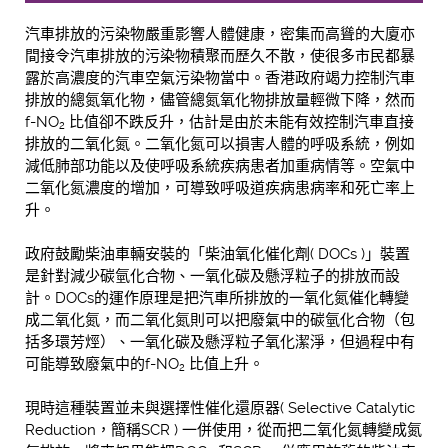
汽車排放的污染物嚴重影響人體健康，密集而高聳的大廈亦
間接令汽車排放的污染物積聚而歷久不散，使很多市民都暴
露於高濃度的汽車空氣污染物當中。香港政府竭力控制汽車
排放的總氮氧化物，儘管總氮氧化物排放量輕微下降，然而
f-NO
比值卻不跌反升，估計是由於未能有效控制汽車直接
2
排放的二氧化氮。二氧化氮可以損害人體的呼吸系統，例如
減低肺部功能以及使呼吸系統疾病患者加重病情等。空氣中
二氧化氮濃度的增加，可導致呼吸道疾病患病率和死亡率上
升。
政府鼓勵柴油車輛安裝的「柴油氧化催化劑( DOCs )」裝置
是針對減少碳氫化合物、一氧化碳及懸浮粒子的排放而設
計。DOCs的運作原理是把汽車所排放的一氧化氮催化轉變
成二氧化氮，而二氧化氮則可以把廢氣中的碳氫化合物（包
括多環芳烴）、一氧化碳及懸浮粒子氧化潔淨，但過程中有
可能導致廢氣中的f-NO
比值上升。
2
現時這種裝置並未與選擇性催化還原器( Selective Catalytic
Reduction，簡稱SCR ) 一併使用，從而把二氧化氮轉變成氮