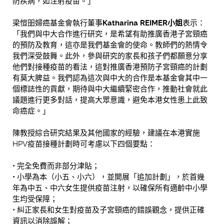
防疾病，如注射疫苗。」
梁愷昍婦癌基金會執行董事
Katharina REIMER
小姐
表示：
「我們與中大合作進行研究，是希望有助推廣香港子宮頸癌
的預防及教育，這亦是我們基金會的使命。教師們的熱情令
我們深受鼓舞。此外，參與研究的家長和孩子們都願意分享
他們對接種疫苗的看法，這對推廣香港預防子宮頸癌的計劃
有莫大脾益。我們認為這次與中大的合作是本基金會其中一
個標誌性的貢獻，期待與中大繼續緊密合作，推動社會就此
議題進行更多對話，提高大眾意識，避免本港女性患上此致
命癌症。」
陳教授綜合研究結果及其他國家的經驗，建議在本港實施
HPV疫苗接種計劃時可考慮以下四個要點：
• 完全免費而非部分津貼；
• 小學為本（小五、小六），並開展「追加計劃」，於首幾
年為中五、中六女生提供疫苗注射，以確保所有適齡中小學
生均受保障；
• 糾正家長和女生對疫苗及子宮頸癌的錯誤觀念，提供正確
資訊以消除誤解；