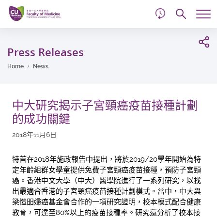
d
Skip
Searc
to
Tog
main
me
Start
content
main
Press Releases
content
Home
News
中大研究揭示子宮頸癌疫苗接種計劃
的成功關鍵
2018年11月6日
特首在2018年施政報告中提出，將於2019/20學年開始為特
定年齡組群女學童提供免費子宮頸癌疫苗接種，預防子宮頸
癌。香港中文大學（中大）醫學院進行了一系列研究，以找
出最適合香港的子宮頸癌疫苗接種計劃模式。當中，中大與
梁愷昍婦癌基金會合作的一項研究證明，校本模式配合健康
教育，可達至80%以上的疫苗接種率。研究還分析了校本接