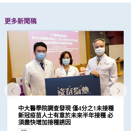
更多新聞稿
中大醫學院調查發現 僅4分之1未接種
中大研究發現本地每5名口咽癌患者1人
中大醫學院推算全港約有二萬名未被發
中大醫學院調查發現政府在推動新冠疫
中大招募三千港人 偵查隱性新冠感染
中大研究證輪狀病毒疫苗對香港兒童非
中大醫學院全球研究揭示頭頸癌發病風
新冠疫苗復必泰及科興引發之「T細胞
中大研究顯示新冠風土化期間市民願意
中大調查發現本港南亞裔家長就女兒是
中大成功開發實時生物信息平台評估新
中大研發電腦演算平台 創新通過基因
中大醫學院研究指幼兒成為新冠病毒
中大設計的介入措施有效提升本地幼童
中大就七種常見呼吸道病毒進行全港首
中大發現本港孕婦乙肝帶菌率維持偏高
中大發現新型流感疫苗有助本港更有效
中大公佈本港嚴重人類豬型流感的最新
中大匯聚逾200位區域專家 探討私人醫
中大與香港消防處簽署備忘錄 合辦必
賽馬會 We WATCH 優活健康計劃 優活
「賽馬會共建健康家庭計劃」開展第二
逾140位來自八個國家及地區代表雲集
中大完成全球首個分析溫度對人體近
中大舉辦「健康校園論壇」推廣跨界別
中大醫學院研究發現 城市發展及生活
中大醫學院研究顯示口服抗病毒藥物
中大與東南亞及英國學府共同研究 為
中大研究顯示口服抗病毒藥物「帕克斯
中大與歐美合作夥伴共同領導國際研究
中大成功研發精準計算模型 準確預測
中大舉辦「健康校園論壇」推廣學童精
中大分析文字報告發現新冠症狀會隨病
200多位亞太區公共衞生界代表雲集中
中大推出「賽馬會 We WATCH 優活健
中大研究顯示香港人雖長壽但老年殘疾
中大醫學院發現可預測新冠疫苗長期藥
中大證實「醫健通」健康管理功能有助
中大發現間皮瘤的女性發病率上升 高
中大發現原發性腦癌的年輕男性發病率
中大醫學院開展「賽馬會痛『正』能量
中大醫學院開展「賽馬會共建健康家庭
中大研究建議本港安老院舍應維持現有
中大港大研究發現新冠口服藥可降低住
中大發現霍奇金淋巴癌發病率以亞洲升
中大研究顯示第三劑疫苗是高危群組抵
港大及中大醫學院聯合研究發現已接種
中大醫學院發現東亞地區肺癌發病率及
港大及中大醫學院聯合研究發現 新型
中大港大聯合研究發現「青春雙歧桿
中大研究顯示訂立標準的實驗設置有助
中大研究顯示空氣污染地區居住者 可
中大成功研發「全自動視網膜圖像分
中大研究顯示社區接觸環境對新冠肺炎
中大醫學院研究顯示吸煙為全球膀胱癌
中大醫學院發現胰臟癌有全球上升及年
中大證新冠嬰孩患者糞便帶病毒 可成
香港中文大學健康公平研究所成立 發
中大全球首證新冠患者腸道微生態現失
中大醫學院為機場抵港人士提供免費糞
中大發現新型冠狀病毒於呼吸道清除後
中大醫學院公布「2019新型冠狀病毒社
香港中文大學賽馬會長者痛症緩解計劃
響應世界高血壓日 中大推動「全民關
香港中文大學 – 埃克塞特大學環境持續
「香港中文大學敬霆靜觀研究與培訓中
中大成立亞洲首間「微生物移植及研究
中大研究顯示「行為激活及靜觀結合療
中大醫學院楊永強教授在莫慶堯訪問學
中大進行亞洲首項家居清潔劑對兒童健
香港中文大學全球衞生中心傑出講座系
香港中文大學全球衞生中心傑出講座系
中大研究發現成年人及長者感染呼吸道
中大成功研發全自動化視網膜圖像分析
中大「環保新思維」系列 中大建議香
中大促請單車使用者佩戴頭盔及其他防
(只提供英文版本) Opening
CCOU災害與人道救援研究所成立典禮
中大「環保新思維」系列 研究發現本
新冠疫苗人士有意於未來半年接種 必
感染HPV病毒 推公眾篩查以了解口腔感
現新冠感染者 研究證實本港所有疫苗
苗接種上扮演最重要角色
拆解防疫關鍵
常有效
險存在地域差異 本港整體發病率高於
反應」可有效預防不同新冠病毒變異株
繼續戴口罩及用酒精消毒液潔手 但接
否接種HPV疫苗面對多重挑戰 冀消除種
冠疫苗效用 針對變異病毒 準確度達
數據實時評估疫苗功效
「隱形傳播者」的風險不容忽視 病毒
流感疫苗接種率
個流行病學分析 發現「呼吸道合胞病
與25年前未引入初生嬰兒全面疫苗計劃
控制流行性感冒
情況
療保險如何推動全民健康覆蓋
修學科 為公共衞生和體育運動人才賦
健康國際會議 引領生活方式醫學 社區
階段 加強支援本港多元族裔社群精神
中大 探討私人醫療保險在亞太地區醫
3,000種血漿蛋白影響的研究 發現超過
身心健康計劃 及早加強學童抗逆力
方式或會增加氣管癌發病風險 宜加強
「帕克斯洛維德」可將免疫力弱患者的
大型語言模型在公共衞生研究中的角色
洛維德」可降低新冠住院患者急症期後
為自閉症患者男女失衡比例帶來嶄新見
病毒基因進化 助提升流感疫苗功效
神健康 鼓勵參照世衛「健康促進學校
毒變異及疫苗接種情況改變 並證實人
大 探討疫後醫療系統和社區抗疫力
康計劃」全港首次採用「生活方式醫
問題嚴重 地區間存在顯著社會經濟不
效的腸道微生物和代謝物標記
糖尿病自我管理
收入國家的發病率較高
上升 以高收入國家的升幅較為顯著
計劃」 引入創新痛症管理方法 連繫社
計劃」 助少數族裔提升健康管理能力
防疫措施
院患者死亡風險近八成 並可顯著減低
幅最為顯著 本港男士發病率上升幅度
抗新冠病毒感染的關鍵
疫苗人士 在感染新型冠狀病毒變異株
死亡率冠絕全球
冠狀病毒變異株 Omicron 可大幅減低
菌」可加強新冠疫苗成效
確保新冠病毒核酸檢測表現
安全地透過定期運動預防罹患糖尿病
析」技術計算自閉症風險 可用於自閉
傳播起關鍵作用 娛樂場所是傳播次數
主因 聯同多國專家制訂「經尿道膀胱
輕化趨勢 女性上升幅度較高
隱形傳播者 成立新冠病毒檢測中心 致
布本港住屋負擔能力對身心健康的影響
衡狀況 成功研發益生菌配方平衡腸道
便檢測服務 首階段以兒童及嬰孩為目
仍存留於糞便 計劃為檢疫中心隔離人
區研究」結果
初步數據顯示九成受訪長者有兩個或以
注血壓月」 呼籲大眾關注血壓
與應變聯合研究中心 進行亞洲首個
心」成立
中心」
法」有助降低重性抑鬱症風險
人講座談「善終治療」
康影響的全面流行病學研究 發現經常
列： Public Health England理念及應
列： 南非國家衞生部部長分享伊波拉
合胞病毒和流感病毒可致命
系統 有助糖尿病患者預防中風
港新空氣質素指標不應忽視粗顆粒污染
護措施 以減輕意外引致的腦創傷
Ceremony of International
今日順利舉行
港車輛排放二氧化氮比例有增加趨勢
須盡快增加接種誘因
染HPV情況
接種者均產生中和抗體 呼籲透過接種...
全球平均水平 全球女性發病風險趨升
引起的嚴重疾病
種新冠疫苗加強劑意願偏低
族差異 提高疫苗接種率
95%
載量及帶活性病毒的比例偏高 持續帶...
毒」及「甲型流感」為兩大致命病毒
時相若
能
推動健康老齡化
健康
療系統的策略角色
八成與「血壓上升」或「缺血性心臟...
健康教育
新冠後死亡風險降低42% 並揭示其與...
帶來嶄新見解
死亡和出現後遺症的風險
解
框架」 支援構建健康校園
工智能大型語言模型有助傳染病研究
學」 助中年人預防慢性疾病
平等狀況
區支援服務
門診患者入院率近九成
全球之冠
Omicron後能對不同的新冠病毒變異...
復必泰疫苗的病毒中和能力
症篩查 及早為患者提供治療
最多的主要接觸環境
腫瘤整塊切除術」的臨床指引
力為嬰幼兒作糞便檢測
研究結果
微生態 有望增強免疫力
標 助揪出感染新型冠狀病毒「隱形個...
士化驗糞便 及早揪出「隱形個案」減...
上疼痛部位
「藍色空間對身心健康」研究 發現「...
使用家居清潔劑可增加引發兒童鼻炎...
對公共衞生危機經驗分享
疫情對南非及非洲大陸的影響
物
Conference on Global Health and...
或與政府推行柴油改善計劃有關
研究
研究
研究
研究
研究
研究
研究
研討會
健康推廣計劃
研究
研討會
研究
研究
研究
研究
捐款
研究
研究
研究
研究
研究
研究
研究
研究
健康推廣計劃
研究
研究
研究
研討會
研究
研究
研究
教育