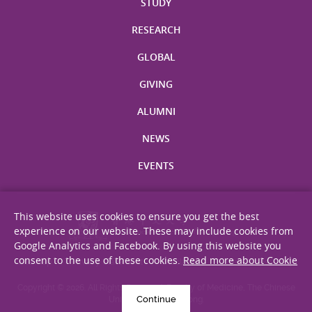
STUDY
RESEARCH
GLOBAL
GIVING
ALUMNI
NEWS
EVENTS
This website uses cookies to ensure you get the best
experience on our website. These may include cookies from
Google Analytics and Facebook. By using this website you
consent to the use of these cookies.
Read more about Cookie
Site Map
Privacy Statement
Disclaimer
Web Accessibility
Copyright © 2026. All Rights Reserved. Faculty of Medicine, The Chinese
Continue
University of Hong Kong.