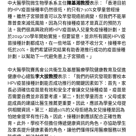
中大醫學院微生物學系系主任
陳基湘教授
表示：「香港目前
的HPV疫苗接種率仍然很低，約只有7-10%女學童曾經接
種。雖然子宮頸普查可以及早發現癌前病變，但我們不能單
靠普查來減低風險，因為只有接種疫苗才是真正的預防方
法。我們很高興政府將HPV疫苗納入兒童免疫接種計劃，並
於2019/20學年開始實施。但要留意，並非所有國民HPV疫
苗接種計劃都成功，在一些地區，即使不收分文，接種率也
低於20%。我們希望研究結果有助香港推行成功的疫苗接種
計劃，以幫助下一代避免患上子宮頸癌。」
中大醫學院賽馬會公共衞生及基層醫療學院健康教育及促進
健康中心總監
李大拔教授
表示：「我們的研究發現影響校本
HPV疫苗接種計劃能否成功推行的關鍵因素如下：首先，家
長必須確信疫苗是有效和安全才會讓女兒接種疫苗，疫苗是
否需要自費並非首要考慮。第二，對於學童而言，父母或家
庭成員的建議比醫生推薦更重要。因此，應該為學童父母提
供相關資訊。第三，超過10%的父母拒絕為女兒接種是因為
怕她會提早有性行為。因此，接種計劃應該配合正確性教
育。此外，學校不但擔任傳遞健康資訊的角色，亦協助學生
及家長提升健康素養的角色，讓他們懂得採用醫療服務以預