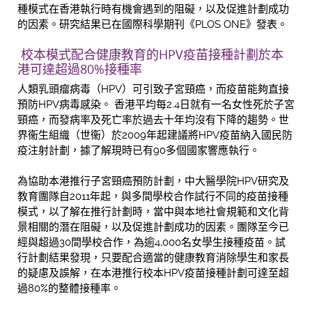
種模式在香港執行時有機會遇到的阻礙，以及促進計劃成功
的因素。研究結果已在國際科學期刊《PLOS ONE》發表。
校本模式配合健康教育的HPV疫苗接種計劃於本
港可達超過80%接種率
人類乳頭瘤病毒（HPV）可引致子宮頸癌，而疫苗能夠直接
預防HPV病毒感染。 香港平均每2.4日就有一名女性死於子宮
頸癌，而發病率及死亡率於過去十年均沒有下降的趨勢。世
界衞生組織（世衞）於2009年起建議將HPV疫苗納入國民防
疫注射計劃，據了解現時已有90多個國家響應執行。
為協助本港推行子宮頸癌預防計劃，中大醫學院HPV研究及
教育團隊自2011年起，與多間學校合作試行不同的疫苗接種
模式，以了解在推行計劃時，當中與本地社會規範和文化背
景相關的潛在阻礙，以及促進計劃成功的因素。團隊至今已
經與超過30間學校合作，為逾4,000名女學生接種疫苗。試
行計劃結果發現，只要配合適當的健康教育消除學生和家長
的疑慮及誤解，在本港推行校本HPV疫苗接種計劃可達至超
過80%的整體接種率。