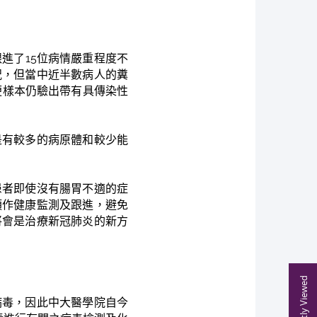
進了15位病情嚴重程度不
況，但當中近半數病人的糞
便樣本仍驗出帶有具傳染性
是有較多的病原體和較少能
患者即使沒有腸胃不適的症
須作健康監測及跟進，避免
將會是治療新冠肺炎的新方
Recently Viewed
病毒，因此中大醫學院自今