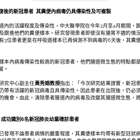
復後的
新冠患者
其糞
便
內
病毒仍具傳染性及可複製
道內的活躍程度及傳染性，中大醫學院在今年2月至4月期間，跟
及跟進他們的糞便樣本。研究發現患者即使沒有腸胃不適的情
有3位患者更是在呼吸道樣本已再偵測不到病毒的6天後，其糞
樣本內病毒傳染性較高的新冠患者，他們腸道微生態的特點都
菌。
研究中心副主任
黃秀娟教授
指出：「今次研究結果證實，新冠
仍帶有活躍的新冠病毒且具傳染性。因此患者在出院後，仍必
的機會。由此，清除患者腸道內的病毒及改變其腸道微生態，
成功
識別
6
名新冠肺炎
幼
童
確診
患者
已發現不論患者病情的嚴重程度，其糞便樣本均帶有新型冠狀