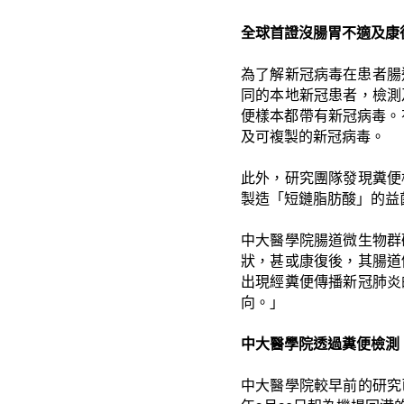
全球首證沒腸
胃
不適
及康
為了解新冠病毒在患者腸
同的本地新冠患者，檢測
便樣本都帶有新冠病毒。
及可複製的新冠病毒。
此外，研究團隊發現糞便
製造「短鏈脂肪酸」的益
中大醫學院腸道微生物群
狀，甚或康復後，其腸道
出現經糞便傳播新冠肺炎
向。」
中大醫學院
透
過糞便
檢測
中大醫學院較早前的研究