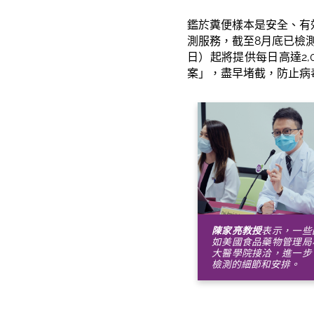
鑑於糞便樣本是安全、有
測服務，截至8月底已檢測
日）起將提供每日高達2
案」，盡早堵截，防止病
陳家亮教授
表示，一些
如美國食品藥物管理局
大醫學院接洽，進一步
檢測的細節和安排。