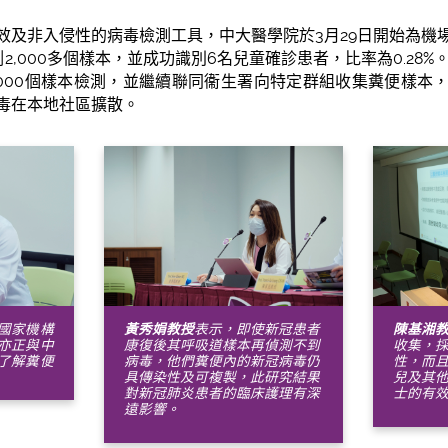
效及非入侵性的病毒檢測工具，中大醫學院於3月29日開始為機
2,000多個樣本，並成功識別6名兒童確診患者，比率為0.28%
,000個樣本檢測，並繼續聯同衞生署向特定群組收集糞便樣本
毒在本地社區擴散。
黃秀娟教授
表示，即使新冠患者
陳基湘
國家機構
康復後其呼吸道樣本
再偵測不到
收集，
亦正與中
病毒，他們糞便內的新冠病毒仍
性，而
了解糞便
具傳染性及可複製，此研究結果
兒及其
對新冠肺炎患者的臨床護理有深
士的有
遠影響。