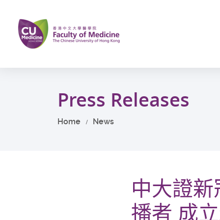
Skip
to
main
content
Start
main
Press Releases
content
Home
News
中大證新
播者 成