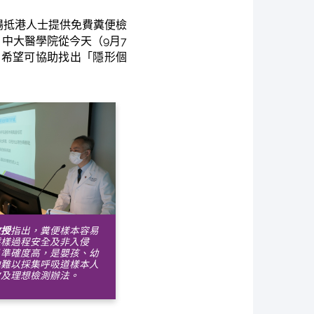
場抵港人士提供免費糞便檢
。中大醫學院從今天（9月7
，希望可協助找出「隱形個
教授
指出，糞便樣本容易
採樣過程安全及非入侵
且準確度高，是嬰孩、幼
他難以採集呼吸道樣本人
效及理想檢測辦法。