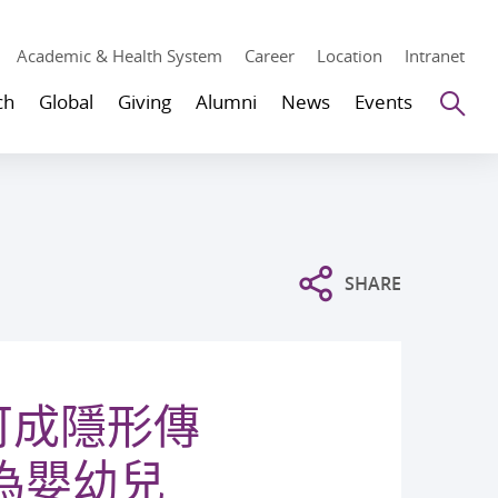
Academic & Health System
Career
Location
Intranet
Se
ch
Global
Giving
Alumni
News
Events
SHARE
可成隱形傳
為嬰幼兒