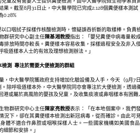
港的兒童及有需要人士提供糞便檢測，由中大醫學院微生物學系負
果。截至8月31日止，中大醫學院已完成2,128個糞便樣本測
.28%
嬰以口咽拭子採樣作核酸檢測時，懷疑誤吞折斷的取樣棒。負責
物群研究中心副主任
陳基湘教授
指出：「嬰兒糞便中病毒量較
毒排放時間亦較長。糞便樣本容易收集，採樣過程安全及非入
呼吸道樣本人士的有效及理想檢測辦法。」
本檢測
專注於需
要
大便檢測的群組
量，中大醫學院獲政府支持增加化驗設備及人手，今天（9月7
本檢測。除呼吸道樣本外，中大醫學院同亦會專注於大便檢測，透過
回港或屬於高風險的嬰孩及兒童，及收集痰液或鼻咽樣本有困難
生物群研究中心主任
陳家亮教授
表示：「在本地個案中，我們
情況下，卻在其糞便樣本檢測出新冠病毒，從而確診。由此可
及身體不適合作鼻腔或咽喉採樣人士。一些國家機構如美國食品
的細節和安排。」