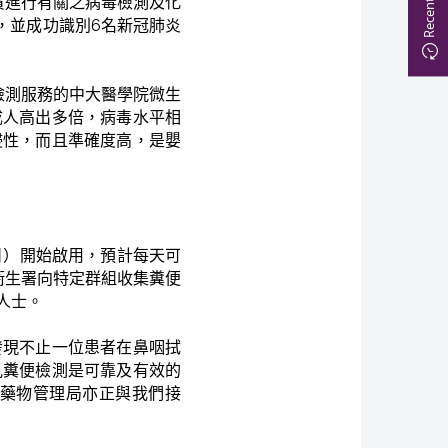
責進行有關之病毒檢測及化
試，並成功識別6名新冠肺炎
檢測服務的中大醫學院微生
成人高出多倍，病毒水平相
侵性，而且準確度高，是嬰
日）開始啟用，預計每天可
衞生署向特定群組收集糞便
人士。
發現不止一位患者在鼻咽拭
見糞便檢測是可靠及有效的
藥物管理局亦正與我們接