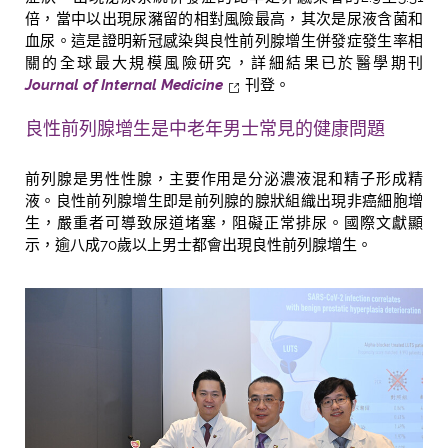
倍，當中以出現尿瀦留的相對風險最高，其次是尿液含菌和
血尿。這是證明新冠感染與良性前列腺增生併發症發生率相
關的全球最大規模風險研究，詳細結果已於醫學期刊
Journal of Internal Medicine
刊登。
良性前列腺增生是中老年男士常見的健康問題
前列腺是男性性腺，主要作用是分泌濃液混和精子形成精
液。良性前列腺增生即是前列腺的腺狀組織出現非癌細胞增
生，嚴重者可導致尿道堵塞，阻礙正常排尿。國際文獻顯
示，逾八成70歲以上男士都會出現良性前列腺增生。