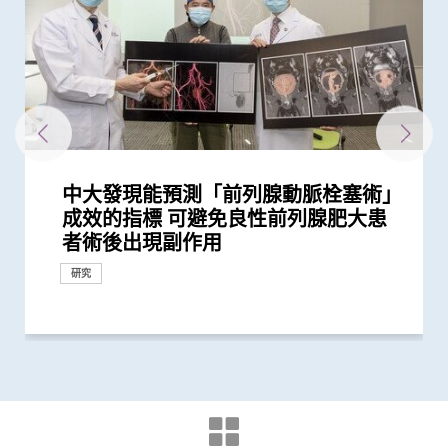
中大發現能預測「前列腺動脈栓塞術」
中大醫學院領導的調查顯示 全球泌尿
中大張源津醫生成首位亞洲研究員 榮
中大率先在港引入前列腺癌多模式局部
中大獲研資局2025/26年度「策略專題
中大利用港產内鏡手術機械人 完成全
中大醫學院創建亞洲首個膀胱癌類器官
中大醫學院研究顯示口服抗病毒藥物
中大研究證實「經尿道膀胱腫瘤整塊切
中大研究顯示口服抗病毒藥物「帕克斯
中大分析文字報告發現新冠症狀會隨病
中大研究估算在本港新冠Omicron病
中大醫學院研發的SIM01微生態配方有
中大醫學院發現可預測新冠疫苗長期藥
中大研究發現香港兒童近視率創新高
中大威院研究證實新冠抗病毒藥適用於
研究揭示在懷孕期間感染2019冠狀病毒
新冠疫苗復必泰及科興引發之「T細胞
中大研究證實新冠口服藥有效降低院舍
中大醫學院大型臨床研究證實口服微膠
中大研究顯示新冠風土化期間市民願意
中大醫學院進行亞洲最大型長新冠研究
港大及中大醫學院聯合研究證實 吸煙
大型臨床研究證中大腸道微生態配方
中大研究建議本港安老院舍應維持現有
中大港大研究發現新冠口服藥可降低住
中大成功開發實時生物信息平台評估新
中大醫學院獲醫管局支持開展香港首個
本港兒童疫情期間生活習慣全線失守
中大研究發現接種疫苗加強劑有效提高
中大研究顯示第三劑疫苗是高危群組抵
港大及中大醫學院聯合研究發現已接種
中大臨床研究中心與中大醫院合作 進
中大醫學院全球首證有「長新冠型腸道
中大醫學院研究顯示新冠康復者有較高
中大醫學院聯同九龍城民政事務處舉辦
港大及中大醫學院聯合研究發現 吸煙
中大港大幹細胞研究揭示新冠病毒誘發
中大研究發現腸道微生態失衡與「長新
一月七日起重啟部分嚴謹社交距離措施
中大領導亞洲多地專家進行研究顯示
港大及中大醫學院聯合研究發現 第三
港大及中大醫學院聯合研究發現 新型
中大港大聯合研究發現「青春雙歧桿
中大研究揭示新冠肺炎患者急性腎損傷
中大研究顯示訂立標準的實驗設置有助
中大發現新冠疫情期間本港學童近視發
中大醫學院調查發現 僅4分之1未接種
中大醫學院推算全港約有二萬名未被發
中大與港大醫學院帶領國際科研團隊發
中大研究顯示新冠病毒抗體可經母體傳
中大醫學院研究指幼兒成為新冠病毒
中大醫學院研究指出優化腸道微生態有
中大醫學院與海外外科專家聯合建議
中大及浸大推出「精胺風險評分」診斷
中大發現新冠患者的腸道內缺乏可調節
中大醫學院調查發現政府在推動新冠疫
中大證實以鼻紙條採集鼻液樣本檢測新
四成港人腸道微生態失衡情況與新冠患
中大研究顯示社區接觸環境對新冠肺炎
中大醫學院研究顯示吸煙為全球膀胱癌
中大證新冠嬰孩患者糞便帶病毒 可成
本港新冠肺炎死亡個案絕大部分為60歲
中大研究顯示新冠肺炎患者常見有肝臟
中大發現糖尿病或為感染新冠肺炎高危
中大全球首證新冠患者腸道微生態現失
中大招募三千港人 偵查隱性新冠感染
中大醫學院為機場抵港人士提供免費糞
中大發現新型冠狀病毒於呼吸道清除後
中大醫學院公布「2019新型冠狀病毒社
中大完成全球首個多專科單孔微創機械
中大醫學院研「前列腺動脈栓塞術」治
中大成立何善衡泌尿中心加強本地前列
中大評估及治療逾300名因吸食氯胺酮
中大率先發現吸毒劑量對青少年膀胱功
成效的指標 可避免良性前列腺肥大患
科服務因新冠病毒大流行而被嚴重推遲
獲國際泌尿科權威獎項John K.
定位治療 大幅降低手術及住院時間、
研究資助金」撥款3,150萬港元
球首個機械人輔助「經尿道膀胱腫瘤整
生物庫 實現「先試後治」精準醫療
「帕克斯洛維德」可將免疫力弱患者的
除術」較傳統手術治療更有效減低膀胱
洛維德」可降低新冠住院患者急症期後
毒變異及疫苗接種情況改變 並證實人
毒流行期間 半數感染個案未被發現
效紓緩新冠後遺症 研究結果剛發表於
效的腸道微生物和代謝物標記
新冠疫情後六歲兒童患近視人數倍增
嚴重腎病患者
病 如何對胎盤造成不良影響
反應」可有效預防不同新冠病毒變異株
長者五成入院風險及防止病情惡化
囊活菌配方SIM01有效紓緩新冠後遺症
繼續戴口罩及用酒精消毒液潔手 但接
推算生殖系統徵狀如性功能障礙困擾逾
及肥胖令患上重症新冠肺炎的風險增加
(SIM01) 能減新冠及其他細菌和病毒感
防疫措施
院患者死亡風險近八成 並可顯著減低
冠疫苗效用 針對變異病毒 準確度達
大型長新冠研究 協助政府策劃更全面
疫下兒童超重和肥胖比率增近兩倍 疫
母乳中新冠病毒抗體 保護年幼嬰兒
抗新冠病毒感染的關鍵
疫苗人士 在感染新型冠狀病毒變異株
行香港首個專為新冠肺炎研發的口服藥
微生態」利用腸道微生態可準確預測、
風險出現乾眼症
社區學童疫苗接種計劃 目標為2,000名
增加患上新冠肺炎的風險
血管炎症新機制
冠」息息相關
後的香港疫情估算
「機械人輔助根治性全膀胱切除連體內
劑復必泰疫苗能提供足夠抗體 抵抗新
冠狀病毒變異株 Omicron 可大幅減低
菌」可加強新冠疫苗成效
的新機制和治療方法
確保新冠病毒核酸檢測表現
病率為疫情前2.5倍 研究指減少戶外活
新冠疫苗人士有意於未來半年接種 必
現新冠感染者 研究證實本港所有疫苗
現丙肝藥物可治新冠肺炎
至胎兒
「隱形傳播者」的風險不容忽視 病毒
望提升新冠疫苗安全及成效
新冠患者將手術延後七星期以減低死亡
前列腺癌
免疫力的益菌 八成新冠患者出現「長
苗接種上扮演最重要角色
冠肺炎安全、簡易及準確度高 適用於
者類似 中大研發「微生態免疫力配
傳播起關鍵作用 娛樂場所是傳播次數
主因 聯同多國專家制訂「經尿道膀胱
隱形傳播者 成立新冠病毒檢測中心 致
或以上 中大率領國際專家共同制定策
受損問題 建議監測患者肝功能 及早發
因素 研究有助了解病毒致病潛在機制
衡狀況 成功研發益生菌配方平衡腸道
拆解防疫關鍵
便檢測服務 首階段以兒童及嬰孩為目
仍存留於糞便 計劃為檢疫中心隔離人
區研究」結果
人手術臨床研究 證新技術有效深入以
前列腺肥大 9成病人經新法治療後可正
腺癌的早期診斷和治療
而患有排尿功能障礙青年 最新研究證
能有負面影響
者術後出現副作用
Lattimer 講座獎
創傷和後遺症
塊切除術」治膀胱癌
新冠後死亡風險降低42% 並揭示其與...
癌復發機會
死亡和出現後遺症的風險
工智能大型語言模型有助傳染病研究
國際權威醫學期刊 《刺針傳染病學》
低濃度阿托品眼藥水結合紅光療法研...
引起的嚴重疾病
種新冠疫苗加強劑意願偏低
40萬港人
65%至81%
染風險
門診患者入院率近九成
95%
的長新冠醫療服務
後抗拒「重回正軌」
Omicron後能對不同的新冠病毒變異...
物臨床研究
診斷及治療「長新冠」
市民接種新冠疫苗
尿路重建手術」減出血量及加快術後...
型冠狀病毒變異株Omicron
復必泰疫苗的病毒中和能力
動時間及增加使用電子產品為主因
須盡快增加接種誘因
接種者均產生中和抗體 呼籲透過接種...
載量及帶活性病毒的比例偏高 持續帶...
風險
新冠」症狀 腸道微生態失衡成關鍵
不同年齡層 提倡廣泛使用以達更佳疫...
方」證有效促進新冠患者康復 有望提...
最多的主要接觸環境
腫瘤整塊切除術」的臨床指引
力為嬰幼兒作糞便檢測
略 照顧長者及認知障礙症患者
現病情惡化
微生態 有望增強免疫力
標 助揪出感染新型冠狀病毒「隱形個...
士化驗糞便 及早揪出「隱形個案」減...
往難達位置進行精準治療
常排尿
實綜合消炎治療能顯著改善病情
研究
研究
研究
研究
研究
研究
研究
研究
研究
研究
研究
研究
研究
研究
研究
研究
研究
研究
研究
研究
研究
研究
研究
研究
研究
研究
研究
研究
臨床服務
研究
研究
獎項及榮譽
外科創新技術
外科創新技術
研究
研究
研究
研究
研究
研究
研究
研究
研究
研究
研究
研究
研究
研究
研究
研究
研究
研究
健康推廣計劃
研究
研究
研究
研究
研究
研究
研究
國際合作
研究
研究
研究
研究
研究
研究
研究
研究
研究
臨床服務
研究
外科創新技術
臨床服務
研究