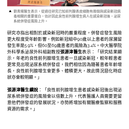
劉青陽醫生表示，從過往研究已知前列腺表皮細胞有兩個與感染新冠病
毒相關的重要蛋白，估計因此良性前列腺增生病人在感染新冠後，泌尿
系統併發症風險上升。
研究亦指出相對於感染新冠時的嚴重程度，併發症發生風險
更大程度受年齡影響，例如新冠組中90歲以上患者的尿瀦留
發生率是5.9%，但60至69歲患者的風險為3.4%。中大醫學院
外科學系泌尿外科組副教授
張源津醫生
表示：「研究結果顯
示，年老的良性前列腺增生患者一旦感染新冠，較年輕患者
更常見出現泌尿系統併發症，我們相信因為隨著患者年齡增
長，良性前列腺增生會更多、體積更大，故此情況惡化時症
狀亦會較明顯。」
張源津醫生續說
：「良性前列腺增生患者感染新冠後出現泌
尿系統併發症的風險會以倍數上升，代表醫護人員需要更留
意他們併發症的發展狀況，亦勢將增加有關醫療監察和服務
資源的需求。」