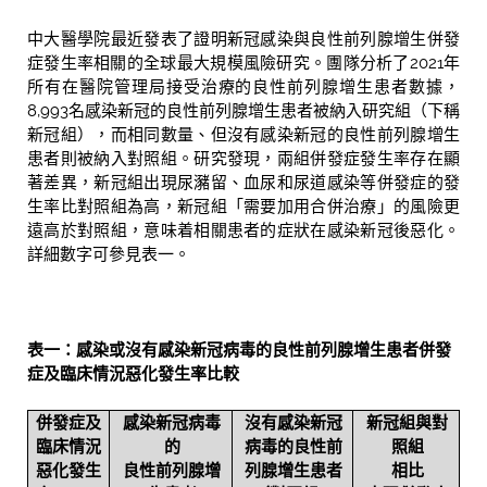
中大醫學院最近發表了證明新冠感染與良性前列腺增生併發
症發生率相關的全球最大規模風險研究。團隊分析了2021年
所有在醫院管理局接受治療的良性前列腺增生患者數據，
8,993名感染新冠的良性前列腺增生患者被納入研究組（下稱
新冠組），而相同數量、但沒有感染新冠的良性前列腺增生
患者則被納入對照組。研究發現，兩組併發症發生率存在顯
著差異，新冠組出現尿瀦留、血尿和尿道感染等併發症的發
生率比對照組為高，新冠組「需要加用合併治療」的風險更
遠高於對照組，意味着相關患者的症狀在感染新冠後惡化。
詳細數字可參見表一。
表一：感染或沒有感染新冠病毒的良性前列腺增生患者併發
症及臨床情況惡化發生率比較
併發症及
感染新冠病毒
沒有感染新冠
新冠組與對
臨床情況
的
病毒的良性前
照組
惡化發生
良性前列腺增
列腺增生患者
相比