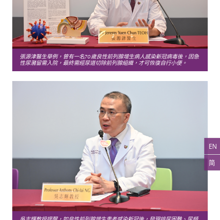
張源津醫生舉例，曾有一名70歲良性前列腺增生病人感染新冠病毒後，因急
性尿瀦留需入院，最終需經尿道切除前列腺組織，才可恢復自行小便。
EN
简
吳志輝教授提醒，如良性前列腺增生患者感染新冠後，發現排尿困難、尿頻