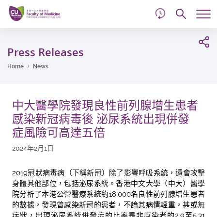
d
Skip
Searc
to
Tog
main
me
Start
content
main
Press Releases
content
Home
News
中大醫學院發現良性前列腺增生患者
感染新冠病毒後 泌尿系統出現併發
症風險可高達五倍
2024年2月1日
2019冠狀病毒病（下稱新冠）除了影響呼吸系統，還會攻擊
身體其他部位，包括泌尿系統。香港中文大學（中大）醫學
院分析了本港公營醫療系統約18,000名良性前列腺增生患者
的數據，發現曾感染新冠的患者，不論其病情輕重，甚或無
症狀，出現泌尿系統併發症的比率是非感染者的2.9至5.31