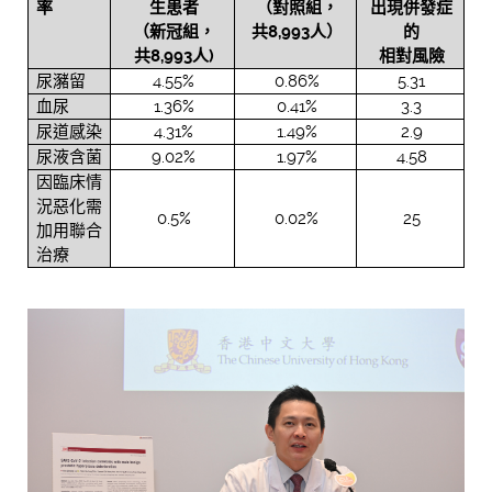
率
生患者
（對照組，
出現併發症
（新冠組，
共
8,993
人）
的
共
8,993
人
)
相對風險
尿瀦留
4.55%
0.86%
5.31
血尿
1.36%
0.41%
3.3
尿道感染
4.31%
1.49%
2.9
尿液含菌
9.02%
1.97%
4.58
因臨床情
況惡化需
0.5%
0.02%
25
加用聯合
治療