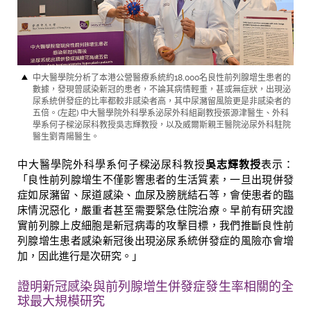
中大醫學院分析了本港公營醫療系統約18,000名良性前列腺增生患者的
數據，發現曾感染新冠的患者，不論其病情輕重，甚或無症狀，出現泌
尿系統併發症的比率都較非感染者高，其中尿瀦留風險更是非感染者的
五倍。(左起) 中大醫學院外科學系泌尿外科組副教授張源津醫生、外科
學系何子樑泌尿科教授吳志輝教授，以及威爾斯親王醫院泌尿外科駐院
醫生劉青陽醫生。
中大醫學院外科學系何子樑泌尿科教授
吳志輝教授
表示：
「良性前列腺增生不僅影響患者的生活質素，一旦出現併發
症如尿瀦留、尿道感染、血尿及膀胱結石等，會使患者的臨
床情況惡化，嚴重者甚至需要緊急住院治療。早前有研究證
實前列腺上皮細胞是新冠病毒的攻擊目標，我們推斷良性前
列腺增生患者感染新冠後出現泌尿系統併發症的風險亦會增
加，因此進行是次研究。」
證明新冠感染與前列腺增生併發症發生率相關的全
球最大規模研究