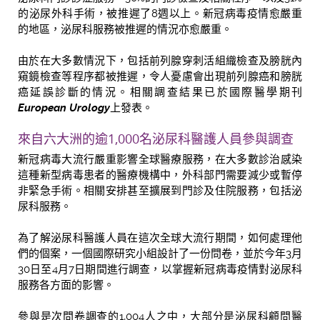
的泌尿外科手術，被推遲了8週以上。新冠病毒疫情愈嚴重
的地區，泌尿科服務被推遲的情況亦愈嚴重。
由於在大多數情況下，包括前列腺穿刺活組織檢查及膀胱內
窺鏡檢查等程序都被推遲，令人憂慮會出現前列腺癌和膀胱
癌延誤診斷的情況。相關調查結果已於國際醫學期刊
European Urology
上發表。
來自六大洲的逾1,000名泌尿科醫護人員參與調查
新冠病毒大流行嚴重影響全球醫療服務，在大多數診治感染
這種新型病毒患者的醫療機構中，外科部門需要減少或暫停
非緊急手術。相關安排甚至擴展到門診及住院服務，包括泌
尿科服務。
為了解泌尿科醫護人員在這次全球大流行期間，如何處理他
們的個案，一個國際研究小組設計了一份問卷，並於今年3月
30日至4月7日期間進行調查，以掌握新冠病毒疫情對泌尿科
服務各方面的影響。
參與是次問卷調查的1,004人之中，大部分是泌尿科顧問醫