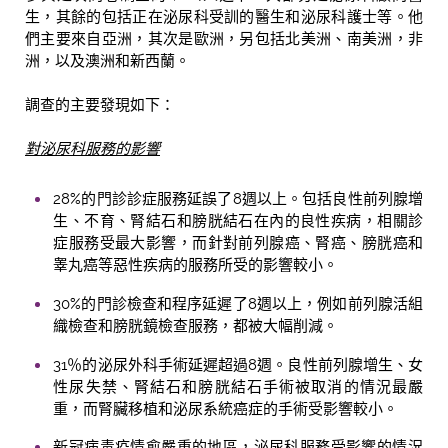
生，其餘的包括正在泌尿科受訓的醫生和泌尿科護士等。他
們主要來自亞洲，其次是歐洲，另包括北美洲、南美洲，非
洲，以及澳洲和新西蘭。
調查的主要發現如下：
對泌尿科服
務
的影
響
28%的門診診症服務延誤了8週以上。包括良性前列腺增
生、不育、腎結石和膀胱結石在內的良性疾病，相關診
症服務受最大影響，而針對前列腺癌、腎癌、膀胱癌和
睾丸癌等惡性疾病的服務所受的影響較小。
30%的門診檢查和程序延遲了8週以上，例如前列腺活組
織檢查和膀胱鏡檢查服務，都被大幅削減。
31％的泌尿外科手術延遲超過8週。良性前列腺增生、女
性尿失禁、腎結石和膀胱結石手術被取消的情況最嚴
重，而腎臟移植和泌尿系統癌症的手術受影響較小。
新冠病毒疫情愈嚴重的地區，泌尿科服務受影響的情況