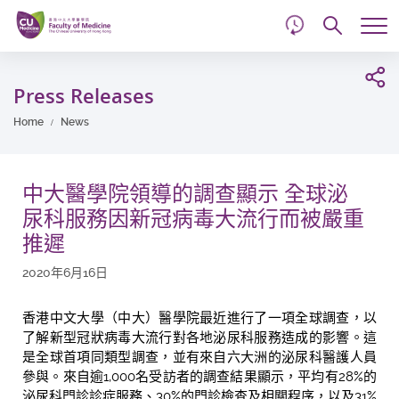
d
Skip
Searc
to
Tog
main
me
Start
content
main
Press Releases
content
Home
News
中大醫學院領導的調查顯示 全球泌
尿科服務因新冠病毒大流行而被嚴重
推遲
2020年6月16日
香港中文大學（中大）醫學院最近進行了一項全球調查，以
了解新型冠狀病毒大流行對各地泌尿科服務造成的影響。這
是全球首項同類型調查，並有來自六大洲的泌尿科醫護人員
參與。來自逾1,000名受訪者的調查結果顯示，平均有28%的
泌尿科門診診症服務、30%的門診檢查及相關程序，以及31%