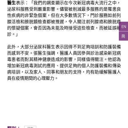
醫生
表示：「我們的調查顯示在今次新冠病毒大流行之中，
泌尿科服務受到嚴重影響。儘管被削減最多服務的是罹患良
性疾病的非緊急個案，但在大多數情況下，門診服務如前列
腺活檢和膀胱鏡檢查都被推遲，令人關注前列腺癌和膀胱癌
EN
的懷疑個案，會否因為未能及時接受這些檢查，而被延誤確
診。」
简
此外，大部分泌尿科醫生表示因得不到足夠培訓和防護裝備
而感到不安。張醫生強調，醫護人員因參與診治感染新冠病
毒患者而對其精神健康造成的影響，同樣值得關注。他認為
增加新冠病毒測試的應用、提供足夠的個人防護裝備和傳染
病培訓，以及家人、同事和朋友的支持，均有助緩解醫護人
員在疫情期間的心理壓力。