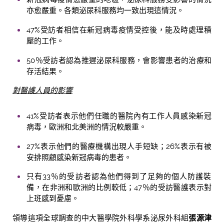
亦愈嚴重。各類泌尿科服務均一致出現這情況。
47%受訪者相信在新冠病毒疫情受控後，能及時處理積
壓的工作。
50％受訪者認為推遲泌尿科服務，會影響患者的治療和
存活結果。
對醫護人員的影
響
41%受訪者表示他們任職的醫院內有工作人員感染新冠
病毒，歐洲和北美洲的情況較嚴重。
27%表示他們的醫療機構出現人手短缺；26%表示有被
安排照顧感染新冠病毒的患者。
只有33％的受訪者認為他們得到了足夠的個人防護裝
備，在非洲和歐洲的比例較低；47％的受訪醫護表示對
上班感到憂慮。
領導這項全球調查的中大醫學院外科學系泌尿外科組
張源津