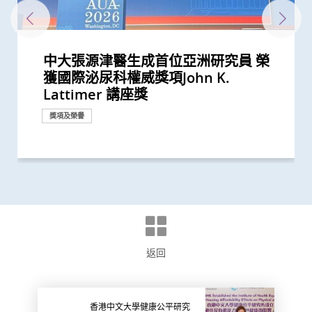
中大張源津醫生成首位亞洲研究員 榮
中大獲研資局2025/26年度「策略專題
中大醫學院創建亞洲首個膀胱癌類器官
中大研究證實「經尿道膀胱腫瘤整塊切
中大醫學院發現良性前列腺增生患者感
中大領導亞洲多地專家進行研究顯示
中大醫學院研究顯示吸煙為全球膀胱癌
中大率先在港引入前列腺癌多模式局部
中大利用港產内鏡手術機械人 完成全
中大醫學院研究顯示口服抗病毒藥物
中大研究顯示口服抗病毒藥物「帕克斯
中大分析文字報告發現新冠症狀會隨病
中大研究估算在本港新冠Omicron病
中大醫學院研發的SIM01微生態配方有
中大醫學院發現可預測新冠疫苗長期藥
中大研究發現香港兒童近視率創新高
中大威院研究證實新冠抗病毒藥適用於
研究揭示在懷孕期間感染2019冠狀病毒
新冠疫苗復必泰及科興引發之「T細胞
中大研究證實新冠口服藥有效降低院舍
中大醫學院大型臨床研究證實口服微膠
中大研究顯示新冠風土化期間市民願意
中大醫學院進行亞洲最大型長新冠研究
港大及中大醫學院聯合研究證實 吸煙
大型臨床研究證中大腸道微生態配方
中大研究建議本港安老院舍應維持現有
中大港大研究發現新冠口服藥可降低住
中大成功開發實時生物信息平台評估新
中大醫學院獲醫管局支持開展香港首個
本港兒童疫情期間生活習慣全線失守
中大研究發現接種疫苗加強劑有效提高
中大研究顯示第三劑疫苗是高危群組抵
港大及中大醫學院聯合研究發現已接種
中大臨床研究中心與中大醫院合作 進
中大醫學院全球首證有「長新冠型腸道
中大醫學院研究顯示新冠康復者有較高
中大醫學院聯同九龍城民政事務處舉辦
港大及中大醫學院聯合研究發現 吸煙
中大港大幹細胞研究揭示新冠病毒誘發
中大研究發現腸道微生態失衡與「長新
一月七日起重啟部分嚴謹社交距離措施
港大及中大醫學院聯合研究發現 第三
港大及中大醫學院聯合研究發現 新型
中大港大聯合研究發現「青春雙歧桿
中大研究揭示新冠肺炎患者急性腎損傷
中大研究顯示訂立標準的實驗設置有助
中大發現新冠疫情期間本港學童近視發
中大醫學院調查發現 僅4分之1未接種
中大醫學院推算全港約有二萬名未被發
中大與港大醫學院帶領國際科研團隊發
中大研究顯示新冠病毒抗體可經母體傳
中大醫學院研究指幼兒成為新冠病毒
中大醫學院研究指出優化腸道微生態有
中大醫學院與海外外科專家聯合建議
中大及浸大推出「精胺風險評分」診斷
中大發現能預測「前列腺動脈栓塞術」
中大發現新冠患者的腸道內缺乏可調節
中大醫學院調查發現政府在推動新冠疫
中大證實以鼻紙條採集鼻液樣本檢測新
四成港人腸道微生態失衡情況與新冠患
中大研究顯示社區接觸環境對新冠肺炎
中大證新冠嬰孩患者糞便帶病毒 可成
本港新冠肺炎死亡個案絕大部分為60歲
中大研究顯示新冠肺炎患者常見有肝臟
中大發現糖尿病或為感染新冠肺炎高危
中大全球首證新冠患者腸道微生態現失
中大招募三千港人 偵查隱性新冠感染
中大醫學院為機場抵港人士提供免費糞
中大發現新型冠狀病毒於呼吸道清除後
中大醫學院公布「2019新型冠狀病毒社
中大完成全球首個多專科單孔微創機械
中大成立何善衡泌尿中心加強本地前列
中大評估及治療逾300名因吸食氯胺酮
中大率先發現吸毒劑量對青少年膀胱功
獲國際泌尿科權威獎項John K.
研究資助金」撥款3,150萬港元
生物庫 實現「先試後治」精準醫療
除術」較傳統手術治療更有效減低膀胱
染新冠病毒後 泌尿系統出現併發症風
「機械人輔助根治性全膀胱切除連體內
主因 聯同多國專家制訂「經尿道膀胱
定位治療 大幅降低手術及住院時間、
球首個機械人輔助「經尿道膀胱腫瘤整
「帕克斯洛維德」可將免疫力弱患者的
洛維德」可降低新冠住院患者急症期後
毒變異及疫苗接種情況改變 並證實人
毒流行期間 半數感染個案未被發現
效紓緩新冠後遺症 研究結果剛發表於
效的腸道微生物和代謝物標記
新冠疫情後六歲兒童患近視人數倍增
嚴重腎病患者
病 如何對胎盤造成不良影響
反應」可有效預防不同新冠病毒變異株
長者五成入院風險及防止病情惡化
囊活菌配方SIM01有效紓緩新冠後遺症
繼續戴口罩及用酒精消毒液潔手 但接
推算生殖系統徵狀如性功能障礙困擾逾
及肥胖令患上重症新冠肺炎的風險增加
(SIM01) 能減新冠及其他細菌和病毒感
防疫措施
院患者死亡風險近八成 並可顯著減低
冠疫苗效用 針對變異病毒 準確度達
大型長新冠研究 協助政府策劃更全面
疫下兒童超重和肥胖比率增近兩倍 疫
母乳中新冠病毒抗體 保護年幼嬰兒
抗新冠病毒感染的關鍵
疫苗人士 在感染新型冠狀病毒變異株
行香港首個專為新冠肺炎研發的口服藥
微生態」利用腸道微生態可準確預測、
風險出現乾眼症
社區學童疫苗接種計劃 目標為2,000名
增加患上新冠肺炎的風險
血管炎症新機制
冠」息息相關
後的香港疫情估算
劑復必泰疫苗能提供足夠抗體 抵抗新
冠狀病毒變異株 Omicron 可大幅減低
菌」可加強新冠疫苗成效
的新機制和治療方法
確保新冠病毒核酸檢測表現
病率為疫情前2.5倍 研究指減少戶外活
新冠疫苗人士有意於未來半年接種 必
現新冠感染者 研究證實本港所有疫苗
現丙肝藥物可治新冠肺炎
至胎兒
「隱形傳播者」的風險不容忽視 病毒
望提升新冠疫苗安全及成效
新冠患者將手術延後七星期以減低死亡
前列腺癌
成效的指標 可避免良性前列腺肥大患
免疫力的益菌 八成新冠患者出現「長
苗接種上扮演最重要角色
冠肺炎安全、簡易及準確度高 適用於
者類似 中大研發「微生態免疫力配
傳播起關鍵作用 娛樂場所是傳播次數
隱形傳播者 成立新冠病毒檢測中心 致
或以上 中大率領國際專家共同制定策
受損問題 建議監測患者肝功能 及早發
因素 研究有助了解病毒致病潛在機制
衡狀況 成功研發益生菌配方平衡腸道
拆解防疫關鍵
便檢測服務 首階段以兒童及嬰孩為目
仍存留於糞便 計劃為檢疫中心隔離人
區研究」結果
人手術臨床研究 證新技術有效深入以
腺癌的早期診斷和治療
而患有排尿功能障礙青年 最新研究證
能有負面影響
Lattimer 講座獎
癌復發機會
險可高達五倍
尿路重建手術」減出血量及加快術後...
腫瘤整塊切除術」的臨床指引
創傷和後遺症
塊切除術」治膀胱癌
新冠後死亡風險降低42% 並揭示其與...
死亡和出現後遺症的風險
工智能大型語言模型有助傳染病研究
國際權威醫學期刊 《刺針傳染病學》
低濃度阿托品眼藥水結合紅光療法研...
引起的嚴重疾病
種新冠疫苗加強劑意願偏低
40萬港人
65%至81%
染風險
門診患者入院率近九成
95%
的長新冠醫療服務
後抗拒「重回正軌」
Omicron後能對不同的新冠病毒變異...
物臨床研究
診斷及治療「長新冠」
市民接種新冠疫苗
型冠狀病毒變異株Omicron
復必泰疫苗的病毒中和能力
動時間及增加使用電子產品為主因
須盡快增加接種誘因
接種者均產生中和抗體 呼籲透過接種...
載量及帶活性病毒的比例偏高 持續帶...
風險
者術後出現副作用
新冠」症狀 腸道微生態失衡成關鍵
不同年齡層 提倡廣泛使用以達更佳疫...
方」證有效促進新冠患者康復 有望提...
最多的主要接觸環境
力為嬰幼兒作糞便檢測
略 照顧長者及認知障礙症患者
現病情惡化
微生態 有望增強免疫力
標 助揪出感染新型冠狀病毒「隱形個...
士化驗糞便 及早揪出「隱形個案」減...
往難達位置進行精準治療
實綜合消炎治療能顯著改善病情
研究
研究
研究
研究
研究
研究
研究
研究
研究
研究
研究
研究
研究
研究
研究
研究
研究
研究
研究
研究
研究
研究
研究
研究
研究
研究
研究
臨床服務
研究
獎項及榮譽
研究
研究
研究
研究
外科創新技術
外科創新技術
研究
研究
研究
研究
研究
研究
研究
研究
研究
研究
研究
研究
研究
研究
研究
研究
研究
健康推廣計劃
研究
研究
研究
研究
研究
研究
國際合作
研究
研究
研究
研究
研究
研究
研究
研究
研究
臨床服務
研究
外科創新技術
研究
返回
香港中文大學健康公平研究