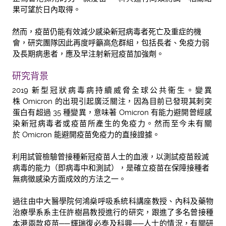
果可望於日內取得。
然而，疫苗仍能有效減少感染新冠病毒者死亡及重症的機
會，研究團隊因此再度呼籲高危群組，包括長者、免疫力弱
及長期病患者，應及早注射新冠疫苗加強劑。
研究背景
2019 新型冠狀病毒病持續威脅全球公共衞生。變異
株 Omicron 的出現引起廣泛關注，因為目前已發現其刺突
蛋白有超過 35 種變異，意味著 Omicron 有能力避開曾經感
染新冠病毒者或疫苗所產生的免疫力。然而至今未有關
於 Omicron 能避開疫苗免疫力的直接證據。
利用試管檢驗曾接種新冠疫苗人士的血液，以測試疫苗殺滅
病毒的能力（即病毒中和測試），是確立疫苗在保障接種者
無病徵感染方面成效的方法之一。
過往由中大醫學院何鴻燊呼吸系統科講座教授、內科及藥物
治療學系系主任許樹昌教授進行的研究，跟進了多名曾接種
本港兩款疫苗──輝瑞復必泰及科興──人士的情況，有關研