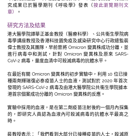
究成果已於醫學期刊《呼吸學》發表（
按此瀏覽期刊文
章
）
。
研究方法及結果
港大醫學院譚華正基金教授（醫療科學）、公共衞生學院病
毒學講座教授及香港科技園免疫及感染研究中心行政總監裴
偉士教授及其團隊，早前曾將 Omicron 變異株成功分離，並
進行病毒中和測試，針對 Omicron 變異株及原來 SARS-
CoV-2 病毒，量度血清中可殺滅病毒的抗體水平。
在最近有關 Omicron 變異株的初步實驗中，利用 10 位已接
種兩劑輝瑞復必泰疫苗人士的血液，測試對於 2020 年首次
發現的 SARS-CoV-2 病毒及由港大醫學院公共衞生學院據本
港首宗個案成功分離的 Omicron 變異株的反應。
實驗中採用的血液，是在第二劑疫苗注射後約一個月內採集
的，即研究人員認為血液內可殺滅病毒的抗體水平最高之
時。
裴教授表示：「我們看到大部分已接種疫苗的人士，殺滅原