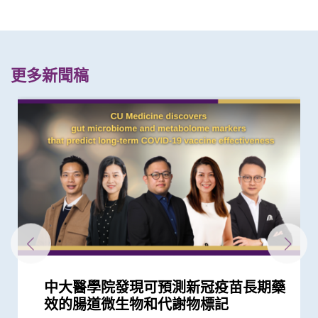
更多新聞稿
中大醫學院發現可預測新冠疫苗長期藥
新冠疫苗復必泰及科興引發之「T細胞
中大研究顯示新冠風土化期間市民願意
中大成功開發實時生物信息平台評估新
中大研究顯示第三劑疫苗是高危群組抵
中大港大聯合研究發現「青春雙歧桿
中大研究顯示訂立標準的實驗設置有助
中大醫學院調查發現 僅4分之1未接種
中大醫學院研究顯示口服抗病毒藥物
中大研究顯示口服抗病毒藥物「帕克斯
中大分析文字報告發現新冠症狀會隨病
中大醫學院發現良性前列腺增生患者感
中大研究估算在本港新冠Omicron病
中大醫學院研發的SIM01微生態配方有
中大研究發現香港兒童近視率創新高
中大威院研究證實新冠抗病毒藥適用於
研究揭示在懷孕期間感染2019冠狀病毒
中大研究證實新冠口服藥有效降低院舍
中大醫學院大型臨床研究證實口服微膠
中大醫學院進行亞洲最大型長新冠研究
港大及中大醫學院聯合研究證實 吸煙
大型臨床研究證中大腸道微生態配方
中大研究建議本港安老院舍應維持現有
中大港大研究發現新冠口服藥可降低住
中大調查發現本港南亞裔家長就女兒是
中大醫學院獲醫管局支持開展香港首個
本港兒童疫情期間生活習慣全線失守
中大研究發現接種疫苗加強劑有效提高
港大及中大醫學院聯合研究發現已接種
中大臨床研究中心與中大醫院合作 進
中大醫學院全球首證有「長新冠型腸道
中大醫學院研究顯示新冠康復者有較高
中大醫學院聯同九龍城民政事務處舉辦
港大及中大醫學院聯合研究發現 吸煙
中大港大幹細胞研究揭示新冠病毒誘發
中大研究發現腸道微生態失衡與「長新
一月七日起重啟部分嚴謹社交距離措施
港大及中大醫學院聯合研究發現 第三
中大研究揭示新冠肺炎患者急性腎損傷
中大發現新冠疫情期間本港學童近視發
中大醫學院推算全港約有二萬名未被發
中大與港大醫學院帶領國際科研團隊發
中大研發電腦演算平台 創新通過基因
中大研究顯示新冠病毒抗體可經母體傳
中大醫學院研究指幼兒成為新冠病毒
中大醫學院研究指出優化腸道微生態有
中大醫學院與海外外科專家聯合建議
中大發現新冠患者的腸道內缺乏可調節
中大醫學院調查發現政府在推動新冠疫
中大證實以鼻紙條採集鼻液樣本檢測新
四成港人腸道微生態失衡情況與新冠患
中大研究顯示社區接觸環境對新冠肺炎
中大證新冠嬰孩患者糞便帶病毒 可成
本港新冠肺炎死亡個案絕大部分為60歲
中大研究顯示新冠肺炎患者常見有肝臟
中大發現糖尿病或為感染新冠肺炎高危
中大醫學院領導的調查顯示 全球泌尿
中大全球首證新冠患者腸道微生態現失
中大招募三千港人 偵查隱性新冠感染
中大醫學院為機場抵港人士提供免費糞
中大發現新型冠狀病毒於呼吸道清除後
中大醫學院公布「2019新型冠狀病毒社
中大設計的介入措施有效提升本地幼童
中大研究揭示子宮頸癌疫苗接種計劃的
中大研究證輪狀病毒疫苗對香港兒童非
中大發現新型流感疫苗有助本港更有效
效的腸道微生物和代謝物標記
反應」可有效預防不同新冠病毒變異株
繼續戴口罩及用酒精消毒液潔手 但接
冠疫苗效用 針對變異病毒 準確度達
抗新冠病毒感染的關鍵
菌」可加強新冠疫苗成效
確保新冠病毒核酸檢測表現
新冠疫苗人士有意於未來半年接種 必
「帕克斯洛維德」可將免疫力弱患者的
洛維德」可降低新冠住院患者急症期後
毒變異及疫苗接種情況改變 並證實人
染新冠病毒後 泌尿系統出現併發症風
毒流行期間 半數感染個案未被發現
效紓緩新冠後遺症 研究結果剛發表於
新冠疫情後六歲兒童患近視人數倍增
嚴重腎病患者
病 如何對胎盤造成不良影響
長者五成入院風險及防止病情惡化
囊活菌配方SIM01有效紓緩新冠後遺症
推算生殖系統徵狀如性功能障礙困擾逾
及肥胖令患上重症新冠肺炎的風險增加
(SIM01) 能減新冠及其他細菌和病毒感
防疫措施
院患者死亡風險近八成 並可顯著減低
否接種HPV疫苗面對多重挑戰 冀消除種
大型長新冠研究 協助政府策劃更全面
疫下兒童超重和肥胖比率增近兩倍 疫
母乳中新冠病毒抗體 保護年幼嬰兒
疫苗人士 在感染新型冠狀病毒變異株
行香港首個專為新冠肺炎研發的口服藥
微生態」利用腸道微生態可準確預測、
風險出現乾眼症
社區學童疫苗接種計劃 目標為2,000名
增加患上新冠肺炎的風險
血管炎症新機制
冠」息息相關
後的香港疫情估算
劑復必泰疫苗能提供足夠抗體 抵抗新
的新機制和治療方法
病率為疫情前2.5倍 研究指減少戶外活
現新冠感染者 研究證實本港所有疫苗
現丙肝藥物可治新冠肺炎
數據實時評估疫苗功效
至胎兒
「隱形傳播者」的風險不容忽視 病毒
望提升新冠疫苗安全及成效
新冠患者將手術延後七星期以減低死亡
免疫力的益菌 八成新冠患者出現「長
苗接種上扮演最重要角色
冠肺炎安全、簡易及準確度高 適用於
者類似 中大研發「微生態免疫力配
傳播起關鍵作用 娛樂場所是傳播次數
隱形傳播者 成立新冠病毒檢測中心 致
或以上 中大率領國際專家共同制定策
受損問題 建議監測患者肝功能 及早發
因素 研究有助了解病毒致病潛在機制
科服務因新冠病毒大流行而被嚴重推遲
衡狀況 成功研發益生菌配方平衡腸道
拆解防疫關鍵
便檢測服務 首階段以兒童及嬰孩為目
仍存留於糞便 計劃為檢疫中心隔離人
區研究」結果
流感疫苗接種率
成功關鍵
常有效
控制流行性感冒