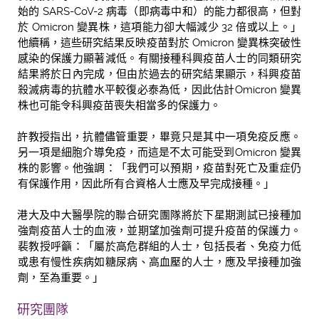
始的 SARS-CoV-2 病毒（即病毒中和）的能力都很高，但對
於 Omicron 變異株，這項能力卻大幅減少 32 倍或以上。」
他
續稱，這些研究結果反映疫苗對於 Omicron 變異株突破性
感染的保護力顯著減低。有關接種科興疫苗人士的同類研究
結果將於日內完成，但由於過去的研究結果顯示，科興疫苗
殺滅病毒的抗體水平較復必泰為低，因此估計Omicron 變異
株也可能令科興疫苗喪失相當多的保護力。
許教授指出，抗體儘管重要，畢竟只是其中一項免疫反應。
另一項是細胞介導免疫，而這是不太可能受到Omicron 變異
株的影響。他強調：「我們可以預期，疫苗對死亡及重症仍
有保護作用，因此所有合資格人士應及早完成接種。」
港大及中大醫學院的聯合研究團隊將於下星期測試已接種加
強劑疫苗人士的血液，並期望加強劑可提升疫苗的保護力。
裴教授呼籲：「屬於高危群組的人士，包括長者、免疫力低
或
患有慢性疾病如糖尿病、高血壓的人士，應及早接種加強
劑，至為重要。」
研究團隊