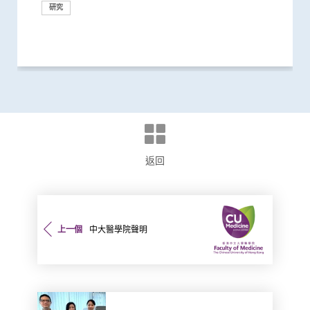
引起的嚴重疾病
種新冠疫苗加強劑意願偏低
95%
須盡快增加接種誘因
新冠後死亡風險降低42% 並揭示其與...
死亡和出現後遺症的風險
工智能大型語言模型有助傳染病研究
險可高達五倍
國際權威醫學期刊 《刺針傳染病學》
低濃度阿托品眼藥水結合紅光療法研...
40萬港人
65%至81%
染風險
門診患者入院率近九成
族差異 提高疫苗接種率
的長新冠醫療服務
後抗拒「重回正軌」
Omicron後能對不同的新冠病毒變異...
物臨床研究
診斷及治療「長新冠」
市民接種新冠疫苗
型冠狀病毒變異株Omicron
動時間及增加使用電子產品為主因
接種者均產生中和抗體 呼籲透過接種...
載量及帶活性病毒的比例偏高 持續帶...
風險
新冠」症狀 腸道微生態失衡成關鍵
不同年齡層 提倡廣泛使用以達更佳疫...
方」證有效促進新冠患者康復 有望提...
最多的主要接觸環境
力為嬰幼兒作糞便檢測
略 照顧長者及認知障礙症患者
現病情惡化
微生態 有望增強免疫力
標 助揪出感染新型冠狀病毒「隱形個...
士化驗糞便 及早揪出「隱形個案」減...
研究
研究
研究
研究
研究
研究
研究
研究
研究
研究
研究
研究
研究
研究
研究
研究
研究
研究
研究
研究
研究
研究
研究
研究
研究
研究
研究
研究
研究
研究
研究
研究
研究
研究
研究
研究
研究
研究
研究
研究
研究
研究
研究
研究
研究
研究
研究
研究
研究
研究
健康推廣計劃
研究
研究
研究
研究
國際合作
研究
研究
研究
研究
研究
研究
研究
研究
臨床服務
研究
返回
上一個
中大醫學院聲明