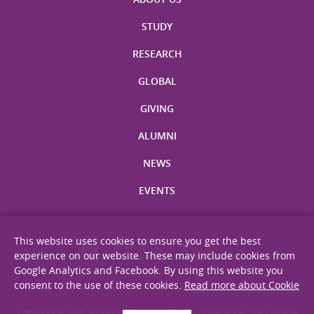
STUDY
RESEARCH
GLOBAL
GIVING
ALUMNI
NEWS
EVENTS
This website uses cookies to ensure you get the best
experience on our website. These may include cookies from
Google Analytics and Facebook. By using this website you
consent to the use of these cookies.
Read more about Cookie
Site Map
Privacy Statement
Disclaimer
Web Accessibility
Copyright © 2026. All Rights Reserved. Faculty of Medicine, The Chinese