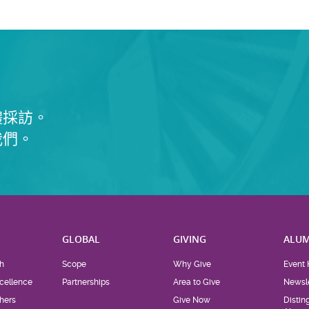
體採訪。
我們。
H
GLOBAL
GIVING
ALUM
h
Scope
Why Give
Event 
cellence
Partnerships
Area to Give
Newsle
hers
Give Now
Distin