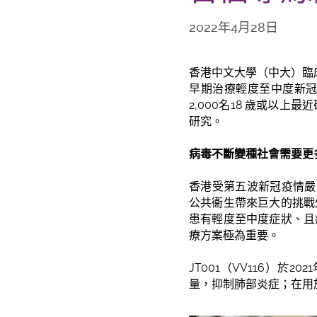
2022年4月28日
香港中文大學（中大）臨床
早期治療輕度至中度新
2,000名18 歲或以
研究。
病毒不斷變種
社會需要更
香港受第五波新冠疫情嚴
公共衞生帶來巨大的挑戰
患有輕度至中度症狀、且
療方案極為重要。
JT001（VV116）
量，抑制肺部炎症；在用於