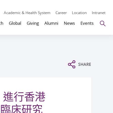
Academic & Health System
Career
Location
Intranet
Se
ch
Global
Giving
Alumni
News
Events
SHARE
 進行香港
物臨床研究