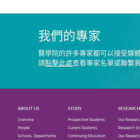
我們的專家
醫學院的許多專家都可以接受媒
請
點擊此處
查看專家名單或聯繫
ABOUT US
STUDY
RESEARC
Overview
Prospective Students
Our Researc
People
Current Students
Research Ex
Schools, Departments
Continuing Education
Our Researc