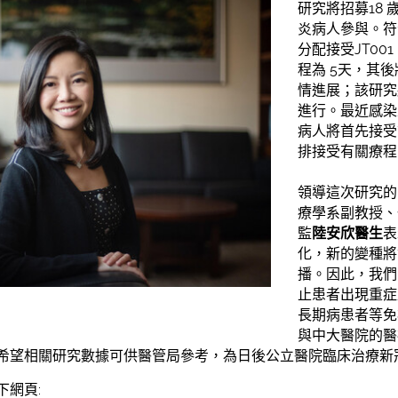
研究將招募18
炎病人參與。符
分配接受JT00
程為 5天，其
情進展；該研究
進行。最近感染
病人將首先接受
排接受有關療程
領導這次研究的
療學系副教授、
監
陸安欣醫生
表
化，新的變種將
播。因此，我們
止患者出現重症
長期病患者等免
與中大醫院的醫
希望相關研究數據可供醫管局參考，為日後公立醫院臨床治療新
下網頁: