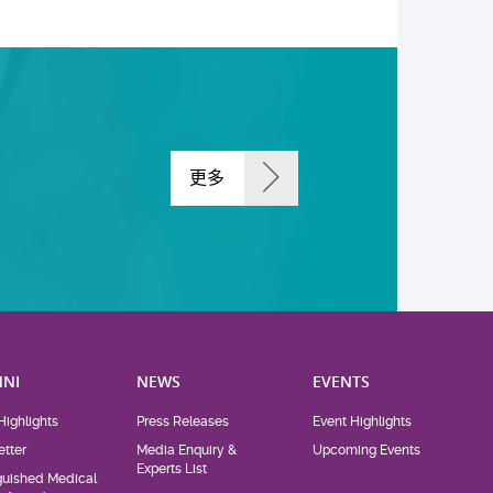
更多
NI
NEWS
EVENTS
Highlights
Press Releases
Event Highlights
tter
Media Enquiry &
Upcoming Events
Experts List
guished Medical