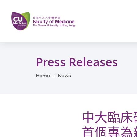
Skip
to
main
content
Start
main
Press Releases
content
Home
News
中大臨床
首個專為