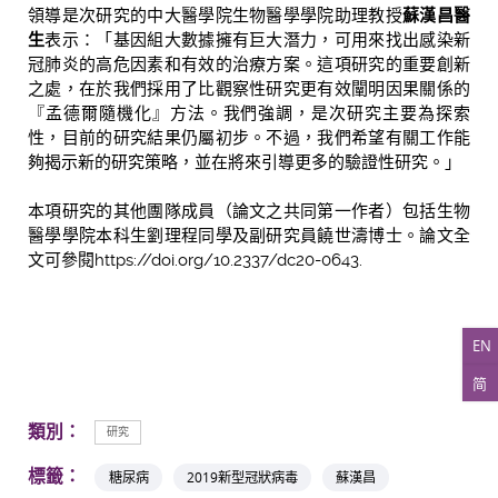
領導是次研究的中大醫學院生物醫學學院助理教授
蘇漢昌醫
生
表示：「基因組大數據擁有巨大潛力，可用來找出感染新
冠肺炎的高危因素和有效的治療方案。這項研究的重要創新
之處，在於我們採用了比觀察性研究更有效闡明因果關係的
『孟德爾隨機化』方法。我們強調，是次研究主要為探索
性，目前的研究結果仍屬初步。不過，我們希望有關工作能
夠揭示新的研究策略，並在將來引導更多的驗證性研究。」
本項研究的其他團隊成員（論文之共同第一作者）包括生物
醫學學院本科生劉理程同學及副研究員饒世濤博士。論文全
文可參閱https://doi.org/10.2337/dc20-0643.
EN
简
類別：
研究
標籤：
糖尿病
2019新型冠狀病毒
蘇漢昌