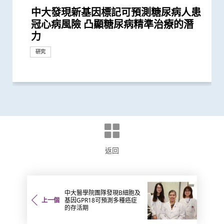
中大發現新基因標記可預測糖尿病人患
中大醫學院領導國際研究顯示 成人1 型
中大研究發現「DNA端粒長度縮短」為
中大建議所有孕婦作口服葡萄糖耐量測
中大成功拆解肝癌免疫治療耐藥性機制
中大教授陳重娥獲頒「清野裕傑出領袖
中大研究揭示環狀RNA乃大腦形成記憶
「賽馬會年輕糖尿支援計劃」為逾900
中大開展為期四年DNA檢測計劃篩查
與牛津大學十年研究合作 中大開發首
中大醫學院揭示可發酵碳水化合物飲食
中大研究發現2型糖尿病對香港生產力
中大醫學院跨國合作研究成功開發針對
中大醫學院研究顯示口服抗病毒藥物
中大證NT-proBNP有助預測2型糖尿病
中大成功研發可3D打印的生物活性材
中大研究顯示口服抗病毒藥物「帕克斯
中大利用大數據成功開發機器學習模型
中大城大神經科學專家證實動物擁有數
中大領導之國際研究發現2型糖尿病患
中大分析文字報告發現新冠症狀會隨病
中大研究顯示現實中僅少數2型糖尿病
中大醫學院發現良性前列腺增生患者感
中大研究估算在本港新冠Omicron病
中大領導的跨國研究發現可準確預測糖
中大醫學院研發的SIM01微生態配方有
中大醫學院與美國貝勒醫學院合作研究
中大醫學院發現可預測新冠疫苗長期藥
中大醫學院一期臨床研究中心成立十周
中大研究發現香港兒童近視率創新高
中大威院研究證實新冠抗病毒藥適用於
研究揭示在懷孕期間感染2019冠狀病毒
中大證實「醫健通」健康管理功能有助
新冠疫苗復必泰及科興引發之「T細胞
中大研究證實新冠口服藥有效降低院舍
中大醫學院大型臨床研究證實口服微膠
中大成功研發新演算法預測糖尿病腎臟
中大研究顯示新冠風土化期間市民願意
新計劃啟動 支援年輕糖尿病患者
中大醫學院進行亞洲最大型長新冠研究
中大破解全球最全面的「美國曱甴」基
中大發現年輕糖尿病前期患者患糖尿病
中大調查發現半數香港孕婦懷孕初期鈉
港大及中大醫學院聯合研究證實 吸煙
中大研究顯示持續服用RASi類藥物可以
中大發現促進關聯記憶形成的神經結構
大型臨床研究證中大腸道微生態配方
中大研究建議本港安老院舍應維持現有
中大港大研究發現新冠口服藥可降低住
中大全球首證血糖波動不穩的肥胖型糖
中大成功開發實時生物信息平台評估新
中大醫學院獲醫管局支持開展香港首個
本港兒童疫情期間生活習慣全線失守
中大研究發現接種疫苗加強劑有效提高
中大研究揭開蟎蟲進化史 有助加強預
中大研究顯示第三劑疫苗是高危群組抵
港大及中大醫學院聯合研究發現已接種
中大臨床研究中心與中大醫院合作 進
中大醫學院全球首證有「長新冠型腸道
中大醫學院研究顯示新冠康復者有較高
中大醫學院聯同九龍城民政事務處舉辦
港大及中大醫學院聯合研究發現 吸煙
中大港大幹細胞研究揭示新冠病毒誘發
中大研究發現腸道微生態失衡與「長新
一月七日起重啟部分嚴謹社交距離措施
港大及中大醫學院聯合研究發現 第三
港大及中大醫學院聯合研究發現 新型
中大研究顯示DNA端粒長度可用於預測
中大港大聯合研究發現「青春雙歧桿
中大研究揭示新冠肺炎患者急性腎損傷
中大聯同港大及倫敦大學學院破解基因
中大研究顯示訂立標準的實驗設置有助
中大發現新冠疫情期間本港學童近視發
中大醫學院調查發現 僅4分之1未接種
中大醫學院推算全港約有二萬名未被發
中大與港大醫學院帶領國際科研團隊發
中大發現新方法將肝腫瘤由「冷」轉
中大研究顯示新冠病毒抗體可經母體傳
中大醫學院研究指幼兒成為新冠病毒
中大醫學院研究指出優化腸道微生態有
中大醫學院與海外外科專家聯合建議
中大醫學院馬青雲教授獲亞洲糖尿病研
中大研究顯示空氣污染地區居住者 可
中大發現新冠患者的腸道內缺乏可調節
中大醫學院調查發現政府在推動新冠疫
中大證實以鼻紙條採集鼻液樣本檢測新
四成港人腸道微生態失衡情況與新冠患
中大研究顯示社區接觸環境對新冠肺炎
中大醫學院聯同全球糖尿病知名專家合
中大研究顯示糖尿病死亡率及併發症發
中大聯同理大及西悉尼大學研究發現人
中大證新冠嬰孩患者糞便帶病毒 可成
本港新冠肺炎死亡個案絕大部分為60歲
中大研究顯示新冠肺炎患者常見有肝臟
中大醫學院團隊發現B細胞及基因
中大醫學院領導的調查顯示 全球泌尿
中大全球首證新冠患者腸道微生態現失
中大研究發現引起壓力行為反應的大腦
中大醫學院團隊發現一種新型生物標記
中大招募三千港人 偵查隱性新冠感染
中大醫學院為機場抵港人士提供免費糞
中大發現新型冠狀病毒於呼吸道清除後
中大醫學院公布「2019新型冠狀病毒社
中大醫學院兩名傑出學者 獲裘槎基金
患有多囊卵巢綜合症華人女性的糖尿病
中大醫學院陳重娥教授獲頒國際獎項以
中大研究發現每6位糖尿病患者有1位出
中大研究發現「認知靈活性」調節機制
中大研究發現維持體內鐵質水平之關鍵
中大生物醫學學院力爭成世界領先生物
中大港大合作開展復發性卵巢癌藥物基
中大「蔡永業腦神經科學中心」破解大
中大成功揭示腫瘤免疫逃脱新機制 開
中大公布「動脈粥樣硬化」形成新發現
中大推全球首項運用「單細胞基因技
中大研究發現每5名糖尿病患者中 1人
中大聯同國際專家發現引致腦退化基
中大研究指朋儕關顧 可減少受情緒困
中大發現糖尿患者患抑鬱症風險為一般
中大領導團隊全球率先破解粉塵蟎基因
中大研究新模式完善中國糖尿病護理系
中大研究顯示年輕及體重正常人士亦具
中大研究發現囊性纖維化與糖尿病關連
中大研究指六成糖尿病患者睡眠質素欠
中文大學與上海交通大學成功發現預測
中大與美國專家攜手合作進行臨床遺傳
中大成功研發全自動化視網膜圖像分析
中大羅桂祥綜合生物醫學大樓今天正式
冠心病風險 凸顯糖尿病精準治療的潛
糖尿病的新症發病率較傳統預期高
有效生物標記 能識別有較高心血管疾
試 全港兩成孕婦患妊娠糖尿 研究發現
揭一種免疫細胞具「除廢餵食」新功能
獎」 成為本港首名學者榮膺亞洲糖尿
的關鍵 為神經退化疾病開闢新研究路
糖尿病年青患者提供連續血糖監測儀
9,000名成年人士 以識別罹患早發性糖
個華人糖尿預後預測模型
介入治療 可加強二甲雙胍 metformin
及經濟造成重大損失 年輕群組影響尤
華人群體的「1型糖尿病基因風險評
「帕克斯洛維德」可將免疫力弱患者的
患者併發心血管病及腎病風險
料及其他肌腱相關技術 有望應用於修
洛維德」可降低新冠住院患者急症期後
精準預測老年糖尿病患者未來一年罹患
感 解決科學界多年爭論
者併發腎病及心血管疾病的代謝生物標
毒變異及疫苗接種情況改變 並證實人
患者能成功透過早期減重控制血糖以至
染新冠病毒後 泌尿系統出現併發症風
毒流行期間 半數感染個案未被發現
尿病病人患上心血管疾病之生物標誌物
效紓緩新冠後遺症 研究結果剛發表於
首次發現DHX9基因突變導致神經發育
效的腸道微生物和代謝物標記
年 完成逾150項早期臨床試驗項目 助癌
新冠疫情後六歲兒童患近視人數倍增
嚴重腎病患者
病 如何對胎盤造成不良影響
糖尿病自我管理
反應」可有效預防不同新冠病毒變異株
長者五成入院風險及防止病情惡化
囊活菌配方SIM01有效紓緩新冠後遺症
病變 簡單抽血即可助醫生及早發現2型
繼續戴口罩及用酒精消毒液潔手 但接
推算生殖系統徵狀如性功能障礙困擾逾
因組圖譜 揭示曱甴新型致敏原 有助開
的終生風險高達90% 心血管疾病風險增
攝取超標
及肥胖令患上重症新冠肺炎的風險增加
降低 2型糖尿病晚期腎病患者出現心腎
有助更深入了解腦部疾病如何損害記憶
(SIM01) 能減新冠及其他細菌和病毒感
防疫措施
院患者死亡風險近八成 並可顯著減低
尿病患者有較高患癌風險 並證實接受
冠疫苗效用 針對變異病毒 準確度達
大型長新冠研究 協助政府策劃更全面
疫下兒童超重和肥胖比率增近兩倍 疫
母乳中新冠病毒抗體 保護年幼嬰兒
防、診斷和治療常見的蟎過敏
抗新冠病毒感染的關鍵
疫苗人士 在感染新型冠狀病毒變異株
行香港首個專為新冠肺炎研發的口服藥
微生態」利用腸道微生態可準確預測、
風險出現乾眼症
社區學童疫苗接種計劃 目標為2,000名
增加患上新冠肺炎的風險
血管炎症新機制
冠」息息相關
後的香港疫情估算
劑復必泰疫苗能提供足夠抗體 抵抗新
冠狀病毒變異株 Omicron 可大幅減低
糖尿病患者腎功能衰退
菌」可加強新冠疫苗成效
的新機制和治療方法
突變引致先天性巨結腸症機制 為開發
確保新冠病毒核酸檢測表現
病率為疫情前2.5倍 研究指減少戶外活
新冠疫苗人士有意於未來半年接種 必
現新冠感染者 研究證實本港所有疫苗
現丙肝藥物可治新冠肺炎
「熱」 激活免疫T細胞滅癌 助發展更有
至胎兒
「隱形傳播者」的風險不容忽視 病毒
望提升新冠疫苗安全及成效
新冠患者將手術延後七星期以減低死亡
究協會表揚研究成就及貢獻
安全地透過定期運動預防罹患糖尿病
免疫力的益菌 八成新冠患者出現「長
苗接種上扮演最重要角色
冠肺炎安全、簡易及準確度高 適用於
者類似 中大研發「微生態免疫力配
傳播起關鍵作用 娛樂場所是傳播次數
作四年 為《刺針》制定糖尿病多元綜
生率正下降 唯年輕糖尿病患者情況未
體神經系統產生更高效能跑步方法的機
隱形傳播者 成立新冠病毒檢測中心 致
或以上 中大率領國際專家共同制定策
受損問題 建議監測患者肝功能 及早發
GPR18可預測多種癌症的存活期
科服務因新冠病毒大流行而被嚴重推遲
衡狀況 成功研發益生菌配方平衡腸道
訊息傳遞路徑 為探究腦部疾病引致的
可在頭頸癌患者中預測長一倍的存活期
拆解防疫關鍵
便檢測服務 首階段以兒童及嬰孩為目
仍存留於糞便 計劃為檢疫中心隔離人
區研究」結果
會頒發「裘槎優秀醫學科研者獎2020」
風險是非患病人士的4倍
表揚在糖尿病研究及治理的卓越貢獻
現腎功能急劇下降
多巴胺失調可致靈活性受損
物質 如缺乏可致過量鐵質積聚 損害主
醫學中心 培育頂尖生物醫學專才 開
因組學研究 免費為百名本地病人提供
腦學習動作技能原理
拓「免疫療法」新方向
揭示心血管疾病治療新方向
術」檢測卵子質素研究 破解卵子老化
因脂肪肝引致嚴重肝纖維化或肝硬化
因 為治療及預防「阿茲海默氏症」帶
擾之糖尿患者住院百分比
人的兩倍 倡以一分鐘問卷及早評估糖
組 為吸入性過敏疾病提供診斷及治療
統
罹患糖尿病風險 籲把握「黃金五年」
的原因
佳 中醫耳穴療法有助改善睡眠質素及
中國人糖尿病的基因標記
學培訓 設立本港首個一站式遺傳病門
系統 有助糖尿病患者預防中風
開幕
健康推廣計劃
力
病風險的糖尿病人
其子女糖尿病風險為同齡兒童3倍
助癌細胞耐藥性
病教研最高榮譽
徑
數據顯示有效管控血糖 大幅降低嚴...
尿病的高風險群組
預防2型糖尿病療效
為嚴重
分」工具 大幅提升糖尿病分類診斷準...
新冠後死亡風險降低42% 並揭示其與...
復大範圍肌腱撕裂
死亡和出現後遺症的風險
嚴重低血糖的風險
誌物
工智能大型語言模型有助傳染病研究
停藥
險可高達五倍
勢將改寫臨床指引
國際權威醫學期刊 《刺針傳染病學》
障礙
症及糖尿病患者確立新治療藥物
低濃度阿托品眼藥水結合紅光療法研...
引起的嚴重疾病
糖尿病患者的腎臟問題
種新冠疫苗加強劑意願偏低
40萬港人
發精準免疫治療
近70%
65%至81%
併發症的風險
染風險
門診患者入院率近九成
一類常用降血壓藥物的糖尿病患者患...
95%
的長新冠醫療服務
後抗拒「重回正軌」
Omicron後能對不同的新冠病毒變異...
物臨床研究
診斷及治療「長新冠」
市民接種新冠疫苗
型冠狀病毒變異株Omicron
復必泰疫苗的病毒中和能力
嶄新治療方案提供線索
動時間及增加使用電子產品為主因
須盡快增加接種誘因
接種者均產生中和抗體 呼籲透過接種...
效的新免疫療法
載量及帶活性病毒的比例偏高 持續帶...
風險
新冠」症狀 腸道微生態失衡成關鍵
不同年齡層 提倡廣泛使用以達更佳疫...
方」證有效促進新冠患者康復 有望提...
最多的主要接觸環境
合策略
見改善
制
力為嬰幼兒作糞便檢測
略 照顧長者及認知障礙症患者
現病情惡化
微生態 有望增強免疫力
異常重複行為提供基礎
標 助揪出感染新型冠狀病毒「隱形個...
士化驗糞便 及早揪出「隱形個案」減...
要器官
拓高端「轉化醫學」研究
分析
及女性不育之謎
來新方向
尿患者的精神健康狀況
新方向
確診期減併發症機會
控制血糖
診服務
研究
研究
研究
研究
研究
研究
研究
研究
研究
研究
研究
研究
研究
研究
研究
研究
研究
研究
研究
研究
研究
研究
研究
研究
研究
研究
研究
研究
研究
獎項及榮譽
研究
研究
研究
研究
研究
研究
研究
獎項及榮譽
研究
獎項及榮譽
研究
研究
研究
研究
研究
研究
研究
研究
研究
研究
研究
里程碑
研究
研究
研究
研究
獎項及榮譽
研究
健康推廣計劃
健康推廣計劃
研究
研究
研究
研究
研究
研究
研究
研究
研究
研究
研究
研究
研究
研究
研究
研究
研究
研究
研究
研究
研究
研究
研究
研究
研究
研究
研究
研究
研究
研究
研究
研究
研究
健康推廣計劃
研究
研究
研究
研究
研究
研究
研究
研究
國際合作
研究
研究
研究
研究
國際合作
研究
研究
研究
研究
研究
研究
研究
臨床服務
研究
研究
里程碑
研究
研究
研究
研究
研究
研究
研究
國際合作
返回
中大醫學院團隊發現B細胞及
上一個
基因GPR18可預測多種癌症
的存活期