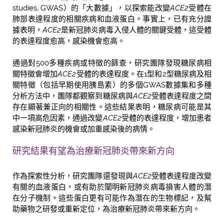
studies, GWAS）的「大數據」，以探索能改變
ACE2
受體在
肺部表達程度的相關疾病和血液蛋白。事實上，已有充分證
據表明，
ACE2
是新冠肺炎病毒入侵人體的關鍵受體，這受體
的表達程度愈高，感染機會愈高。
通過對500多種疾病或特徵的篩查，研究團隊發現糖尿病相
關特徵會增加
ACE2
受體的表達程度。在1型和2型糖尿病及相
關特徵（包括早期使用胰島素）的多個GWAS數據集和多種
分析方法中，團隊都觀察到糖尿病與
ACE2
受體表達程度之間
存在顯著兼正向的相關性。這些結果表明，糖尿病可能是其
中一項高危因素，通過改變
ACE2
受體的表達程度，增加患者
感染新冠肺炎的機會或加重感染後的病情。
研究結果有望為治療新冠肺炎帶來新方向
作為探索性分析，研究團隊還發現與
ACE2
受體表達程度改變
有關的血液蛋白，或有助於闡明新冠肺炎病毒損害人體的潛
在分子機制。這些蛋白更有可能作為潛在的生物標記，及幫
助藥物之研發或重新定位，為治療新冠肺炎帶來新方向。