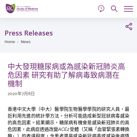
d
Skip
Searc
to
Tog
main
me
Start
content
main
Press Releases
content
Home
News
中大發現糖尿病或為感染新冠肺炎高
危因素 研究有助了解病毒致病潛在
機制
2020年7月8日
香港中文大學（中大）醫學院生物醫學學院的研究人員，最
近利用先進的統計學方法，分析可能造成新型冠狀病毒感染
的高危因素。結果顯示，糖尿病有機會是感染新冠肺炎的高
危因素，此病症透過改變
ACE2
受體（又稱「血管緊張素轉換
酶」）的表達程度，令患者更易感染新冠病毒或感染後病情