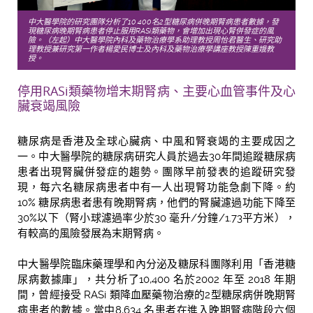
中大醫學院的研究團隊分析了10,400名2型糖尿病併晚期腎病患者數據，發
現糖尿病晚期腎病患者停止服用RASi類藥物，會增加出現心腎併發症的風
險。（左起）中大醫學院內科及藥物治療學系助理教授周怡君醫生、研究助
理教授兼研究第一作者楊愛民博士及內科及藥物治療學講座教授陳重娥教
授。
停用RASi類藥物增末期腎病、主要心血管事件及心
臟衰竭風險
糖尿病是香港及全球心臟病、中風和腎衰竭的主要成因之
一。中大醫學院的糖尿病研究人員於過去30年間追蹤糖尿病
患者出現腎臟併發症的趨勢。團隊早前發表的追蹤研究發
現，每六名糖尿病患者中有一人出現腎功能急劇下降。約
10% 糖尿病患者患有晚期腎病，他們的腎臟濾過功能下降至
30%以下（腎小球濾過率少於30 毫升/分鐘/1.73平方米），
有較高的風險發展為末期腎病。
中大醫學院臨床藥理學和內分泌及糖尿科團隊利用「香港糖
尿病數據庫」，共分析了10,400 名於2002 年至 2018 年期
間，曾經接受 RASi 類降血壓藥物治療的2型糖尿病併晚期腎
病患者的數據。當中8,634 名患者在進入晚期腎病階段六個