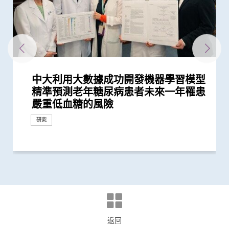
中大利用大數據成功開發機器學習模型
「賽馬會年輕糖尿支援計劃」為逾900
與牛津大學十年研究合作 中大開發首
中大醫學院揭示可發酵碳水化合物飲食
中大研究發現2型糖尿病對香港生產力
中大發現新基因標記可預測糖尿病人患
中大發現年輕糖尿病前期患者患糖尿病
中大全球首證血糖波動不穩的肥胖型糖
中大研究顯示DNA端粒長度可用於預測
中大研究顯示糖尿病死亡率及併發症發
中大醫學院與阿斯利康首度合作糖尿病
中大研究指朋儕關顧 可減少受情緒困
中大發現糖尿患者患抑鬱症風險為一般
中文大學與上海交通大學成功發現預測
中大教授陳重娥獲頒「清野裕傑出領袖
中大領導之國際研究發現2型糖尿病患
中大研究顯示現實中僅少數2型糖尿病
中大醫學院一期臨床研究中心成立十周
中大成功研發新演算法預測糖尿病腎臟
新計劃啟動 支援年輕糖尿病患者
中大醫學院領導國際研究顯示 成人1 型
中大醫學院聯同全球糖尿病知名專家合
中大研究發現「DNA端粒長度縮短」為
患有多囊卵巢綜合症華人女性的糖尿病
中大醫學院陳重娥教授獲頒國際獎項以
中大研究發現每6位糖尿病患者有1位出
中大建議所有孕婦作口服葡萄糖耐量測
中大研究發現每5名糖尿病患者中 1人
中大研究新模式完善中國糖尿病護理系
中大研究顯示年輕及體重正常人士亦具
中大成立嶄新 ITECH醫療科技評估平台
中大開展為期四年DNA檢測計劃篩查
中大醫學院長達近20年追蹤研究 揭示
中大銀屑病關節炎研究重要突破 成功
中大醫學院跨國合作研究成功開發針對
中大發現調整生活方式的介入治療方案
中大證NT-proBNP有助預測2型糖尿病
中大利用腸道微生物辨別慢性腸道疾病
中大威院成功以單一導管同時修補二尖
中大領導的跨國研究發現可準確預測糖
中大研究顯示類風濕關節炎患者日服5
中大證實「醫健通」健康管理功能有助
新冠疫苗復必泰及科興引發之「T細胞
中大研究證實新冠口服藥有效降低院舍
中大新技術有效評估愛滋病病毒感染者
中大調查發現半數香港孕婦懷孕初期鈉
港大及中大醫學院聯合研究發現已接種
中大醫學院馬青雲教授獲亞洲糖尿病研
中大研究顯示空氣污染地區居住者 可
四成港人腸道微生態失衡情況與新冠患
中大研究顯示新冠肺炎患者常見有肝臟
中大發現糖尿病或為感染新冠肺炎高危
中大醫學院兩名傑出學者 獲裘槎基金
多元化預防衰老活動有助減低衰老狀況
中大為5,000港人免費驗腦 開展人口
中大發現嚴重睡眠窒息症未經治療患者
中大成立「張金菱治療柏金遜綜合症研
中大全球首個「快速眼動睡眠行為障
中大研究證實低劑量三環抗抑鬱藥有助
中大研究警示懷孕婦女注意體重增幅
中大研究證實銀屑病關節炎患者炎症綜
中大研究揭示全球大腸癌發病率有年輕
中大為本港老化人口制訂標準化認知測
中大研究發現非酒精性脂肪肝誘發肝癌
中大研究揭乙肝康復者仍存罹患肝癌風
中大公布世界首個全球「炎症性腸病」
中大開展全球首個以「視網膜影像」篩
中大研究發現心房顫動引致中風個案15
中大研究證實家居診治睡眠窒息症成效
中大公布全球首個幽門螺旋菌流行病學
中大夥澳洲專家研究東半球炎症性腸病
中大研究揭示脂肪肝問題不是肥胖人士
中大教授成為全球首位華人獲頒「世界
中大成立周佩芳認知障礙預防研究中心
中大全球首項研究確認新大腸癌高風險
中大成立全球首個華人「早發性認知障
中大港大率先應用3D打印技術於複雜
中大與全球30多國專家合作研究 發現
中大與多國中風專家領導一項全球研究
中大就七種常見呼吸道病毒進行全港首
中大公布亞洲首項針對肥胖「睡眠窒息
中大篩查發現每三名社區長者就有一人
中大研究「腸道微生物移植」治療難辨
中大率先引入「高頻信號檢測」技術以
中大醫學院許樹昌教授於《刺針》發表
中大倡議新藥物治療標準逆轉腦血管硬
中大最新研究揭示本港每年逾十萬非酒
中大與養和醫院攜手研究 發現抑鬱症
中大提倡結合房顫篩查及藥物教育 助
社區衰老狀況篩查 發現65歲或以上的
頭頸放射治療增中風風險 中大證實
中大研究發現囊性纖維化與糖尿病關連
中大研究指六成糖尿病患者睡眠質素欠
中大與理大攜手在威院推行24小時遠程
中大公布香港慢性腎病透析患者就業研
中大公布小中風的最新藥物治療方法
香港和澳門的炎症性腸病新增個案高踞
中大制訂肝癌風險評估指數 準確預測
中大率先採用三維心臟超聲波以識别高
中大建議以舒緩性手法護理末期腦退化
中大成功研發全自動化視網膜圖像分析
中大研究發現攝取過量鹽份會導致高血
中大展開全港睡眠健康教育及改善計劃
中大及港大研究團隊攜手成功發現腦癇
中大率亞洲腎科專家倡議慢性腎病早期
中大證實為頸血管狹窄進行支架成型治
中大三名學者獲頒本年度裘槎基金會優
中大公佈本港嚴重人類豬型流感的最新
精準預測老年糖尿病患者未來一年罹患
糖尿病年青患者提供連續血糖監測儀
個華人糖尿預後預測模型
介入治療 可加強二甲雙胍 metformin
及經濟造成重大損失 年輕群組影響尤
冠心病風險 凸顯糖尿病精準治療的潛
的終生風險高達90% 心血管疾病風險增
尿病患者有較高患癌風險 並證實接受
糖尿病患者腎功能衰退
生率正下降 唯年輕糖尿病患者情況未
腎病研究 制訂全球應對糖尿病腎病新
擾之糖尿患者住院百分比
人的兩倍 倡以一分鐘問卷及早評估糖
中國人糖尿病的基因標記
獎」 成為本港首名學者榮膺亞洲糖尿
者併發腎病及心血管疾病的代謝生物標
患者能成功透過早期減重控制血糖以至
年 完成逾150項早期臨床試驗項目 助癌
病變 簡單抽血即可助醫生及早發現2型
糖尿病的新症發病率較傳統預期高
作四年 為《刺針》制定糖尿病多元綜
有效生物標記 能識別有較高心血管疾
風險是非患病人士的4倍
表揚在糖尿病研究及治理的卓越貢獻
現腎功能急劇下降
試 全港兩成孕婦患妊娠糖尿 研究發現
因脂肪肝引致嚴重肝纖維化或肝硬化
統
罹患糖尿病風險 籲把握「黃金五年」
推動健康經濟分析及價值醫療
9,000名成年人士 以識別罹患早發性糖
妊娠糖尿及懷孕期血糖上升對孕婦及子
修復受損關節骨頭 亦可保護關節結構
華人群體的「1型糖尿病基因風險評
可減輕近七成愛滋病病毒感染者的代謝
患者併發心血管病及腎病風險
瓣及三尖瓣 治療嚴重心瓣倒流新突破
尿病病人患上心血管疾病之生物標誌物
毫克皮質類固醇 出現心血管疾病的風
糖尿病自我管理
反應」可有效預防不同新冠病毒變異株
長者五成入院風險及防止病情惡化
的心臟病風險
攝取超標
疫苗人士 在感染新型冠狀病毒變異株
究協會表揚研究成就及貢獻
安全地透過定期運動預防罹患糖尿病
者類似 中大研發「微生態免疫力配
受損問題 建議監測患者肝功能 及早發
因素 研究有助了解病毒致病潛在機制
會頒發「裘槎優秀醫學科研者獎2020」
逾8成「前期衰老」長者逆轉為「非衰
基礎研究追蹤本港腦健康狀況
手術後較易出現心血管問題 籲手術前
究中心」 跨學科研嶄新方法 減慢柏金
礙」家庭研究 揭柏金遜病家族遺傳傾
改善難治性胃功能失調
合指數持續達標 能降低罹患心血管疾
化趨勢
試 及早辨識認知障礙症患者
的關鍵致癌基因
險
於本世紀發病率及流行率系統性回顧研
查華人阿茲海默症研究
年間上升3倍 宜及早服用抗凝血藥預防
滿意 可處理半數公立醫院成人個案 大
大型分析 揭全球44億人感染 亞洲包括
獲近年最大研究資助金額 勢揭腸道微
獨有
中風組織主席中風貢獻獎」 全球首創
設立一站式簡易網站提供認知障礙症資
群組
礙症」研究登記冊
心臟手術
小中風新藥物療法
發現及早評估與治療「小中風」可降低
個流行病學分析 發現「呼吸道合胞病
症」患者生活模式研究 證實個人化輔
患腦小血管病 藉世界中風日呼籲及早
梭菌感染 治癒率為傳統抗生素治療的3
確定腦部手術範圍 有效提升複雜性腦
評論新沙士文章 強調醫院感染控制措
化
精性脂肪肝新症
患者出現睡眠行為障礙或是腦退化先兆
長者減低中風風險
社區人口中 過半已踏入前期衰老
「頸動脈支架成型術」成效顯著
的原因
佳 中醫耳穴療法有助改善睡眠質素及
中風溶栓治療服務
究並提倡中末期患者接受透析前的早期
亞太區首三位 中大成立資料庫助市民
乙肝病人的肝癌風險
風險二尖瓣脱垂患者
症患者的吞嚥困難
系統 有助糖尿病患者預防中風
壓及增加中風機會
建立健康睡眠及健康校園生活
新基因標記
診斷計劃
療及 為心臟衰竭患者植入心臟肌肉收
秀科研者獎
情況
健康推廣計劃
研究
研究
研究
嚴重低血糖的風險
數據顯示有效管控血糖 大幅降低嚴...
預防2型糖尿病療效
為嚴重
力
近70%
一類常用降血壓藥物的糖尿病患者患...
見改善
策略
尿患者的精神健康狀況
病教研最高榮譽
誌物
停藥
症及糖尿病患者確立新治療藥物
糖尿病患者的腎臟問題
合策略
病風險的糖尿病人
其子女糖尿病風險為同齡兒童3倍
確診期減併發症機會
尿病的高風險群組
女的長期健康風險
預防變形惡化
分」工具 大幅提升糖尿病分類診斷準...
性脂肪肝病情
勢將改寫臨床指引
險增一倍
引起的嚴重疾病
Omicron後能對不同的新冠病毒變異...
方」證有效促進新冠患者康復 有望提...
現病情惡化
老」
進行睡眠窒息症評估以減風險
遜病程
向高達6倍 追蹤初期症狀如便秘 可提...
病風險
究 發現本港發病率於過去30年急升...
中風
幅縮減八成輪候時間
香港逾半人口為帶菌者
生物群之謎
「脈磁激法」助中風患者復修腦部功...
訊
七成中風風險
毒」及「甲型流感」為兩大致命病毒
導療程有效減輕病情
預防
倍
癇症手術成效約三成
施對控制疫情極為重要
控制血糖
教育計劃
增加認知
縮調節器成效顯著
研究
研究
研究
研究
研究
研究
獎項及榮譽
研究
研究
研究
研究
研究
研究
研究
研究
研究
研究
獎項及榮譽
研究
研究
獎項及榮譽
研究
研究
研究
臨床服務
研究
研究
研究
研究
研究
研究
研究
研究
研究
研究
研究
臨床服務
研究
研究
研究
臨床服務
研究
研究
研究
研究
研究
健康推廣計劃
研究
研究
獎項及榮譽
研究
研究
健康推廣計劃
研究
研究
研究
研究
研究
研究
國際合作
研究
獎項及榮譽
研究
研究
研究
研究
國際合作
研究
研究
研究
健康推廣計劃
研究
研究
研究
研究
研究
研究
研究
研究
研究
研究
研究
研究
研究
研究
研究
研究
研究
研究
研究
研究
獎項及榮譽
研究
研究
研究
研究
臨床服務
研究
外科創新技術
研究
研究
研究
研究
研究
返回