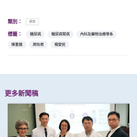
類別：
研究
標籤：
糖尿病
糖尿病腎病
內科及藥物治療學系
陳重娥
周怡君
楊愛民
更多新聞稿