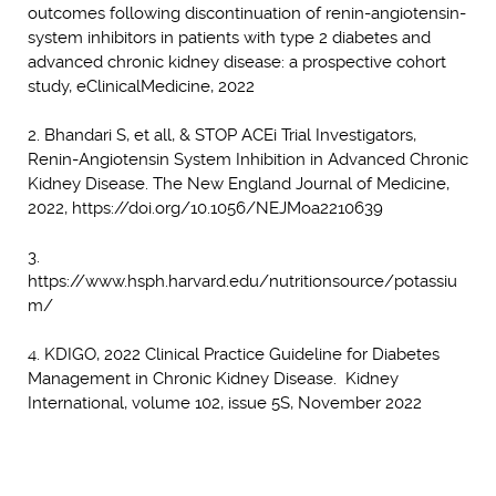
outcomes following discontinuation of renin-angiotensin-
system inhibitors in patients with type 2 diabetes and
advanced chronic kidney disease: a prospective cohort
study, eClinicalMedicine, 2022
2. Bhandari S, et all, & STOP ACEi Trial Investigators,
Renin-Angiotensin System Inhibition in Advanced Chronic
Kidney Disease. The New England Journal of Medicine,
2022, https://doi.org/10.1056/NEJMoa2210639
3.
https://www.hsph.harvard.edu/nutritionsource/potassiu
m/
4. KDIGO, 2022 Clinical Practice Guideline for Diabetes
Management in Chronic Kidney Disease. Kidney
International, volume 102, issue 5S, November 2022