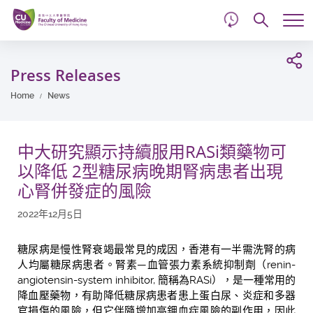
d
Skip
Searc
to
Tog
main
me
Start
content
main
Press Releases
content
Home
News
中大研究顯示持續服用RASi類藥物可
以降低 2型糖尿病晚期腎病患者出現
心腎併發症的風險
2022年12月5日
糖尿病是慢性腎衰竭最常見的成因，香港有一半需洗腎的病
人均屬糖尿病患者。腎素—血管張力素系統抑制劑（renin-
angiotensin-system inhibitor, 簡稱為RASi），是一種常用的
降血壓藥物，有助降低糖尿病患者患上蛋白尿、炎症和多器
官損傷的風險，但它伴隨增加高鉀血症風險的副作用，因此