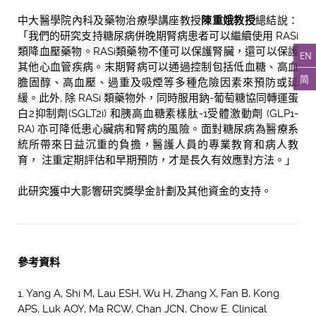
中大醫學院內科及藥物治療學講座教授
陳重娥教授
總結說：
「我們的研究支持糖尿病併晚期腎病患者可以繼續使用 RASi
類降血壓藥物。RASi類藥物不僅可以保護腎臟，還可以保護
EN
其他心血管疾病。末期腎病可以通過控制包括低血糖、高血
简
膽固醇、高血壓、過重及吸煙等多種危險因素來預防或延
緩。此外, 除 RASi 類藥物外，同時服用鈉-葡萄糖協同轉運蛋
白2抑制劑(SGLT2i) 和胰高血糖素樣肽-1受體激動劑 (GLP1-
RA) 亦可降低患心臟病和腎病的風險。面對糖尿病為醫療系
統所帶來日益沉重的負擔，醫護人員的專業教育和病人教
育， 注重定期評估和早期預防，才是長久有效應對方法。」
此研究獲中大影響研究獎學金計劃及其他資金的支持。
參考資料
1. Yang A, Shi M, Lau ESH, Wu H, Zhang X, Fan B, Kong
APS, Luk AOY, Ma RCW, Chan JCN, Chow E. Clinical