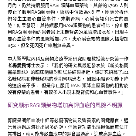
月內，仍然持續服用RASi 類降血壓藥物，其餘的1,766 人則
停止了服用RASi類藥物。隨訪中位數為3.6 年，團隊分析他
們發生主要心血管事件、末期腎病、心臟衰竭和死亡的風
險。結果發現，與持續服用RASi類藥物的患者相比，停止服
用RASi 類藥物的患者患上末期腎病的風險增加30%，出現主
要心血管事件的風險增加27%，患心臟衰竭的風險大幅增加
85%，但全死因死亡率則無差異。
中大醫學院內科及藥物治療學系研究助理教授兼研究第一作
者
楊愛民博士
表示：「我們的研究與最近發表於《新英格蘭
醫學雜誌》的臨床隨機對照試驗結果相近，該研究招募了411
名糖尿病和非糖尿病的晚期腎病患者， 雖然兩組腎功能下降
的速度差不多， 但是停止服用 RASi 類降血壓藥物的相對於
沒有停藥的患者，有較多人出現末期腎病和心血管事件。」
研究顯示RASi類藥物增加高鉀血症的風險不明顯
腎臟是調節血液中鉀等必需礦物質及營養素的關鍵器官，通
常會透過尿液排出過多的鉀，但當腎功能出現損傷而無法正
常排出，就可能導致血液中的鉀含量過高，造成高鉀血症。