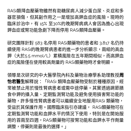
RASi類降血壓藥物雖然有助糖尿病人減少蛋白尿、炎症和多
器官損傷，但其副作用之一是增加高鉀血症的風險。現時的
臨床診治中，有 15% 至30%的晚期腎病病人會因為擔心出現
鉀血症或腎功能急劇下降而停用 RASi類降血壓藥。
研究團隊針對 583 名停用 RASi類藥物的患者和 3,817 名仍持
續使用 RASi的晚期腎病患者的進一步分析顯示，兩組的高血
鉀（大於5.5 mmol/L）累積風險在五年期間相似，而高鉀血
症的風險僅在使用較高劑量的 RASi類藥物時才會明顯。
領導是次研究的中大醫學院內科及藥物治療學系助理教授
周
怡君醫生
解釋說：「RASi 類降血壓藥物受制於種種原因，經
常被禁止用於慢性腎病患者或需中途停藥。其實透過調節膳
食中鉀的攝入量、定期監測腎功能及避免使用損害腎功能的
藥物，許多慢性腎病患者可以繼續安全地服用RASi 類藥物，
受益於其保護作用。國際臨床指引亦建議， RASi類藥物可在
定期監測腎功能和血鉀水平的情況下使用，特別是在開始服
用的首兩至四週，RASi類藥物可按腎功能和血鉀水平作劑量
調整，停藥則是最後的選擇。」