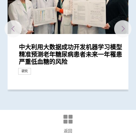
中大利用大数据成功开发机器学习模型
「赛马会年轻糖尿支援计划」为逾900
与牛津大学十年研究合作 中大开发首
中大医学院揭示可发酵碳水化合物饮食
中大研究发现2型糖尿病对香港生产力
中大发现新基因标记可预测糖尿病人患
中大发现年轻糖尿病前期患者患糖尿病
中大全球首证血糖波动不稳的肥胖型糖
中大研究显示DNA端粒长度可用於预测
中大研究显示糖尿病死亡率及并发症发
中大医学院与阿斯利康首度合作糖尿病
中大研究指朋侪关顾 可减少受情绪困
中大发现糖尿患者患抑郁症风险为一般
中文大学与上海交通大学成功发现预测
中大教授陈重娥获颁「清野裕杰出领袖
中大领导之国际研究发现2型糖尿病患
中大研究显示现实中仅少数2型糖尿病
中大医学院一期临床研究中心成立十周
中大成功研发新演算法预测糖尿病肾脏
新计划启动 支援年轻糖尿病患者
中大医学院领导国际研究显示 成人1 型
中大医学院联同全球糖尿病知名专家合
中大研究发现「DNA端粒长度缩短」为
患有多囊卵巢综合症华人女性的糖尿病
中大医学院陈重娥教授获颁国际奖项以
中大研究发现每6位糖尿病患者有1位出
中大建议所有孕妇作口服葡萄糖耐量测
中大研究发现每5名糖尿病患者中 1人
中大研究新模式完善中国糖尿病护理系
中大研究显示年轻及体重正常人士亦具
中大成立崭新 ITECH医疗科技评估平台
中大开展为期四年DNA检测计划筛查
中大医学院长达近20年追踪研究 揭示
中大银屑病关节炎研究重要突破 成功
中大医学院跨国合作研究成功开发针对
中大发现调整生活方式的介入治疗方案
中大证NT-proBNP有助预测2型糖尿病
中大利用肠道微生物辨别慢性肠道疾病
中大威院成功以单一导管同时修补二尖
中大领导的跨国研究发现可准确预测糖
中大研究显示类风湿关节炎患者日服5
中大证实「医健通」健康管理功能有助
新冠疫苗复必泰及科兴引发之「T细胞
中大研究证实新冠口服药有效降低院舍
中大新技术有效评估艾滋病病毒感染者
中大调查发现半数香港孕妇怀孕初期钠
港大及中大医学院联合研究发现已接种
中大医学院马青云教授获亚洲糖尿病研
中大研究显示空气污染地区居住者 可
四成港人肠道微生态失衡情况与新冠患
中大研究显示新冠肺炎患者常见有肝脏
中大发现糖尿病或为感染新冠肺炎高危
中大医学院两名杰出学者 获裘槎基金
多元化预防衰老活动有助减低衰老状况
中大为5,000港人免费验脑 开展人口
中大发现严重睡眠窒息症未经治疗患者
中大成立「张金菱治疗柏金逊综合症研
中大全球首个「快速眼动睡眠行为障
中大研究证实低剂量三环抗抑郁药有助
中大研究警示怀孕妇女注意体重增幅
中大研究证实银屑病关节炎患者炎症综
中大研究揭示全球大肠癌发病率有年轻
中大为本港老化人口制订标准化认知测
中大研究发现非酒精性脂肪肝诱发肝癌
中大研究揭乙肝康复者仍存罹患肝癌风
中大公布世界首个全球「炎症性肠病」
中大开展全球首个以「视网膜影像」筛
中大研究发现心房颤动引致中风个案15
中大研究证实家居诊治睡眠窒息症成效
中大公布全球首个幽门螺旋菌流行病学
中大伙澳洲专家研究东半球炎症性肠病
中大研究揭示脂肪肝问题不是肥胖人士
中大教授成为全球首位华人获颁「世界
中大成立周佩芳认知障碍预防研究中心
中大全球首项研究确认新大肠癌高风险
中大成立全球首个华人「早发性认知障
中大港大率先应用3D打印技术于复杂
中大与全球30多国专家合作研究 发现
中大与多国中风专家领导一项全球研究
中大就七种常见呼吸道病毒进行全港首
中大公布亚洲首项针对肥胖「睡眠窒息
中大筛查发现每三名社区长者就有一人
中大研究「肠道微生物移植」治疗难辨
中大率先引入「高频信号检测」技术以
中大医学院许树昌教授于《刺针》发表
中大倡议新药物治疗标准逆转脑血管硬
中大最新研究揭示本港每年逾十万非酒
中大与养和医院携手研究 发现抑郁症
中大提倡结合房颤筛查及药物教育 助
社区衰老状况筛查 发现65岁或以上的
头颈放射治疗增中风风险 中大证实
中大研究发现囊性纤维化与糖尿病关连
中大研究指六成糖尿病患者睡眠质素欠
中大与理大携手在威院推行24小时远程
中大公布香港慢性肾病透析患者就业研
中大公布小中风的最新药物治疗方法
香港和澳门的炎症性肠病新增个案高踞
中大制订肝癌风险评估指数 准确预测
中大率先采用三维心脏超声波以识别高
中大建议以舒缓性手法护理末期脑退化
中大成功研发全自动化视网膜图像分析
中大研究发现摄取过量盐份会导致高血
中大展开全港睡眠健康教育及改善计划
中大及港大研究团队携手成功发现脑痫
中大率亚洲肾科专家倡议慢性肾病早期
中大证实为颈血管狭窄进行支架成型治
中大三名学者获颁本年度裘槎基金会优
中大公布本港严重人类猪型流感的最新
精准预测老年糖尿病患者未来一年罹患
糖尿病年青患者提供连续血糖监测仪
个华人糖尿预后预测模型
介入治疗 可加强二甲双胍 metformin
及经济造成重大损失 年轻群组影响尤
冠心病风险 凸显糖尿病精准治疗的潜
的终生风险高达90% 心血管疾病风险增
尿病患者有较高患癌风险 并证实接受
糖尿病患者肾功能衰退
生率正下降 唯年轻糖尿病患者情况未
肾病研究 制订全球应对糖尿病肾病新
扰之糖尿患者住院百分比
人的两倍 倡以一分钟问卷及早评估糖
中国人糖尿病的基因标记
奖」 成为本港首名学者荣膺亚洲糖尿
者并发肾病及心血管疾病的代谢生物标
患者能成功透过早期减重控制血糖以至
年 完成逾150项早期临床试验项目 助癌
病变 简单抽血即可助医生及早发现2型
糖尿病的新症发病率较传统预期高
作四年 为《刺针》制定糖尿病多元综
有效生物标记 能识别有较高心血管疾
风险是非患病人士的4倍
表扬在糖尿病研究及治理的卓越贡献
现肾功能急剧下降
试 全港两成孕妇患妊娠糖尿 研究发现
因脂肪肝引致严重肝纤维化或肝硬化
统
罹患糖尿病风险 吁把握「黄金五年」
推动健康经济分析及价值医疗
9,000名成年人士 以识别罹患早发性糖
妊娠糖尿及怀孕期血糖上升对孕妇及子
修复受损关节骨头 亦可保护关节结构
华人群体的「1型糖尿病基因风险评
可减轻近七成爱滋病病毒感染者的代谢
患者并发心血管病及肾病风险
瓣及三尖瓣 治疗严重心瓣倒流新突破
尿病病人患上心血管疾病之生物标志物
毫克皮质类固醇 出现心血管疾病的风
糖尿病自我管理
反应」可有效预防不同新冠病毒变异株
长者五成入院风险及防止病情恶化
的心脏病风险
摄取超标
疫苗人士 在感染新型冠状病毒变异株
究协会表扬研究成就及贡献
安全地透过定期运动预防罹患糖尿病
者类似 中大研发「微生态免疫力配
受损问题 建议监测患者肝功能 及早发
因素 研究有助了解病毒致病潜在机制
会颁发「裘槎优秀医学科研者奖2020」
逾8成「前期衰老」长者逆转为「非衰
基础研究追踪本港脑健康状况
手术后较易出现心血管问题 吁手术前
究中心」 跨学科研崭新方法 减慢柏金
碍」家庭研究 揭柏金逊病家族遗传倾
改善难治性胃功能失调
合指数持续达标 能降低罹患心血管疾
化趋势
试 及早辨识认知障碍症患者
的关键致癌基因
险
於本世纪发病率及流行率系统性回顾研
查华人阿兹海默症研究
年间上升3倍 宜及早服用抗凝血药预防
满意 可处理半数公立医院成人个案 大
大型分析 揭全球44亿人感染 亚洲包括
获近年最大研究资助金额 势揭肠道微
独有
中风组织主席中风贡献奖」 全球首创
设立一站式简易网站提供认知障碍症资
群组
碍症」研究登记册
心脏手术
小中风新药物疗法
发现及早评估与治疗「小中风」可降低
个流行病学分析 发现「呼吸道合胞病
症」患者生活模式研究 证实个人化辅
患脑小血管病 藉世界中风日呼吁及早
梭菌感染 治愈率为传统抗生素治疗的3
确定脑部手术范围 有效提升复杂性脑
评论新沙士文章 强调医院感染控制措
化
精性脂肪肝新症
患者出现睡眠行为障碍或是脑退化先兆
长者减低中风风险
社区人口中 过半已踏入前期衰老
「颈动脉支架成型术」成效显著
的原因
佳 中医耳穴疗法有助改善睡眠质素及
中风溶栓治疗服务
究并提倡中末期患者接受透析前的早期
亚太区首三位 中大成立资料库助市民
乙肝病人的肝癌风险
风险二尖瓣脱垂患者
症患者的吞咽困难
系统 有助糖尿病患者预防中风
压及增加中风机会
建立健康睡眠及健康校园生活
新基因标记
诊断计划
疗及 为心脏衰竭患者植入心脏肌肉收
秀科研者奖
情况
健康推广计划
研究
研究
研究
严重低血糖的风险
数据显示有效管控血糖 大幅降低严...
预防2型糖尿病疗效
为严重
力
近70%
一类常用降血压药物的糖尿病患者患...
见改善
策略
尿患者的精神健康状况
病教研最高荣誉
志物
停药
症及糖尿病患者确立新治疗药物
糖尿病患者的肾脏问题
合策略
病风险的糖尿病人
其子女糖尿病风险为同龄儿童3倍
确诊期减并发症机会
尿病的高风险群组
女的长期健康风险
预防变形恶化
分」工具 大幅提升糖尿病分类诊断准...
性脂肪肝病情
势将改写临床指引
险增一倍
引起的严重疾病
Omicron后能对不同的新冠病毒变异...
方」证有效促进新冠患者康复 有望提...
现病情恶化
老」
进行睡眠窒息症评估以减风险
逊病程
向高达6倍 追踪初期症状如便秘 可提...
病风险
究 发现本港发病率於过去30年急升...
中风
幅缩减八成轮候时间
香港逾半人口为带菌者
生物群之谜
「脉磁激法」助中风患者复修脑部功...
讯
七成中风风险
毒」及「甲型流感」为两大致命病毒
导疗程有效减轻病情
预防
倍
痫症手术成效约三成
施对控制疫情极为重要
控制血糖
教育计划
增加认知
缩调节器成效显着
研究
研究
研究
研究
研究
研究
奖项及荣誉
研究
研究
研究
研究
研究
研究
研究
研究
研究
研究
奖项及荣誉
研究
研究
奖项及荣誉
研究
研究
研究
临床服务
研究
研究
研究
研究
研究
研究
研究
研究
研究
研究
研究
临床服务
研究
研究
研究
临床服务
研究
研究
研究
研究
研究
健康推广计划
研究
研究
奖项及荣誉
研究
研究
健康推广计划
研究
研究
研究
研究
研究
研究
国际合作
研究
奖项及荣誉
研究
研究
研究
研究
国际合作
研究
研究
研究
健康推广计划
研究
研究
研究
研究
研究
研究
研究
研究
研究
研究
研究
研究
研究
研究
研究
研究
研究
研究
研究
研究
奖项及荣誉
研究
研究
研究
研究
临床服务
研究
外科创新技术
研究
研究
研究
研究
研究
返回