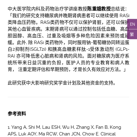
中大医学院内科及药物治疗学讲座教授
陈重娥教授
总结说：
「我们的研究支持糖尿病并晚期肾病患者可以继续使用 RASi
类降血压药物。RASi类药物不仅可以保护肾脏，还可以保护
EN
其他心血管疾病。末期肾病可以通过控制包括低血糖、高血
繁
胆固醇、高血压、过重及吸烟等多种危险因素来预防或延
缓。此外, 除 RASi 类药物外，同时服用钠-葡萄糖协同转运蛋
白2抑制剂(SGLT2i) 和胰高血糖素样肽-1受体激动剂 (GLP1-
RA) 亦可降低患心脏病和肾病的风险。面对糖尿病为医疗系
统所带来日益沉重的负担，医护人员的专业教育和病人教
育， 注重定期评估和早期预防，才是长久有效应对方法。」
此研究获中大影响研究奖学金计划及其他资金的支持。
参考资料
1. Yang A, Shi M, Lau ESH, Wu H, Zhang X, Fan B, Kong
APS, Luk AOY, Ma RCW, Chan JCN, Chow E. Clinical