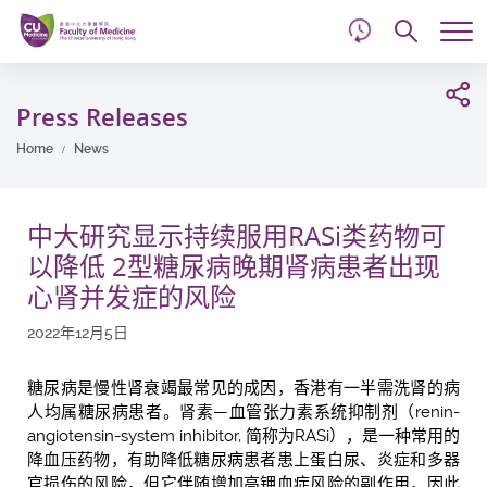
d
Skip
Searc
to
Tog
main
me
Start
content
main
Press Releases
content
Home
News
中大研究显示持续服用RASi类药物可
以降低 2型糖尿病晚期肾病患者出现
心肾并发症的风险
2022年12月5日
糖尿病是慢性肾衰竭最常见的成因，香港有一半需洗肾的病
人均属糖尿病患者。肾素—血管张力素系统抑制剂（renin-
angiotensin-system inhibitor, 简称为RASi），是一种常用的
降血压药物，有助降低糖尿病患者患上蛋白尿、炎症和多器
官损伤的风险，但它伴随增加高钾血症风险的副作用，因此