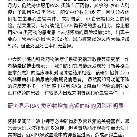
月内，仍然持续服用RASi 类降血压药物，其余的1,766 人则
停止了服用RASi类药物。随访中位数为3.6 年，团队分析他
们发生主要心血管事件、末期肾病、心脏衰竭和死亡的风
险。结果发现，与持续服用RASi类药物的患者相比，停止服
用RASi 类药物的患者患上末期肾病的风险增加30%，出现主
要心血管事件的风险增加27%，患心脏衰竭的风险大幅增加
85%，但全死因死亡率则无差异。
中大医学院内科及药物治疗学系研究助理教授兼研究第一作
者
杨爱民博士
表示：「我们的研究与最近发表於《新英格兰
医学杂志》的临床随机对照试验结果相近，该研究招募了411
名糖尿病和非糖尿病的晚期肾病患者， 虽然两组肾功能下降
的速度差不多， 但是停止服用 RASi 类降血压药物的相对於
没有停药的患者，有较多人出现末期肾病和心血管事件。」
研究显示RASi类药物增加高钾血症的风险不明显
肾脏是调节血液中钾等必需矿物质及营养素的关键器官，通
常会透过尿液排出过多的钾，但当肾功能出现损伤而无法正
常排出，就可能导致血液中的钾含量过高，造成高钾血症。