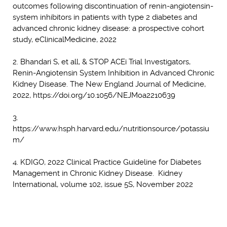
outcomes following discontinuation of renin-angiotensin-
system inhibitors in patients with type 2 diabetes and
advanced chronic kidney disease: a prospective cohort
study, eClinicalMedicine, 2022
2. Bhandari S, et all, & STOP ACEi Trial Investigators,
Renin-Angiotensin System Inhibition in Advanced Chronic
Kidney Disease. The New England Journal of Medicine,
2022, https://doi.org/10.1056/NEJMoa2210639
3.
https://www.hsph.harvard.edu/nutritionsource/potassiu
m/
4. KDIGO, 2022 Clinical Practice Guideline for Diabetes
Management in Chronic Kidney Disease. Kidney
International, volume 102, issue 5S, November 2022