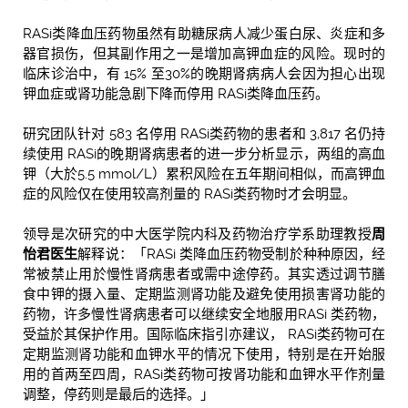
RASi类降血压药物虽然有助糖尿病人减少蛋白尿、炎症和多
器官损伤，但其副作用之一是增加高钾血症的风险。现时的
临床诊治中，有 15% 至30%的晚期肾病病人会因为担心出现
钾血症或肾功能急剧下降而停用 RASi类降血压药。
研究团队针对 583 名停用 RASi类药物的患者和 3,817 名仍持
续使用 RASi的晚期肾病患者的进一步分析显示，两组的高血
钾（大於5.5 mmol/L）累积风险在五年期间相似，而高钾血
症的风险仅在使用较高剂量的 RASi类药物时才会明显。
领导是次研究的中大医学院内科及药物治疗学系助理教授
周
怡君医生
解释说：「RASi 类降血压药物受制於种种原因，经
常被禁止用於慢性肾病患者或需中途停药。其实透过调节膳
食中钾的摄入量、定期监测肾功能及避免使用损害肾功能的
药物，许多慢性肾病患者可以继续安全地服用RASi 类药物，
受益於其保护作用。国际临床指引亦建议， RASi类药物可在
定期监测肾功能和血钾水平的情况下使用，特别是在开始服
用的首两至四周，RASi类药物可按肾功能和血钾水平作剂量
调整，停药则是最后的选择。」