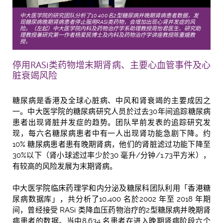
中大医学院的研究团队分析了10,400名2型糖尿病并晚期肾病患者数据，发
现糖尿病晚期肾病患者停止服用RASi类药物，会增加出现心肾并发症的风
险。（左起）中大医学院内科及药物治疗学系助理教授周怡君医生、研究助
理教授兼研究第一作者杨爱民博士及内科及药物治疗学讲座教授陈重娥教
授。
停用RASi类药物增末期肾病、主要心血管事件及心
脏衰竭风险
糖尿病是香港及全球心脏病、中风和肾衰竭的主要成因之
一。中大医学院的糖尿病研究人员於过去30年间追踪糖尿病
患者出现肾脏并发症的趋势。团队早前发表的追踪研究发
现，每六名糖尿病患者中有一人出现肾功能急剧下降。约
10% 糖尿病患者患有晚期肾病，他们的肾脏滤过功能下降至
30%以下（肾小球滤过率少於30 毫升/分钟/1.73平方米），
有较高的风险发展为末期肾病。
中大医学院临床药理学和内分泌及糖尿科团队利用「香港糖
尿病数据库」，共分析了10,400 名於2002 年至 2018 年期
间，曾经接受 RASi 类降血压药物治疗的2型糖尿病并晚期肾
病患者的数据。当中8,634 名患者在进入晚期肾病阶段六个