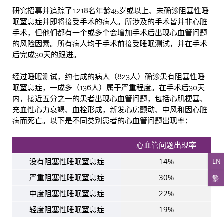
研究招募并追踪了1,218名年龄45岁或以上、未确诊阻塞性睡
眠窒息症并即将接受手术的病人。所涉及的手术皆并非心脏
手术，但他们都有一个或多个会增加手术后出现心血管问题
的风险因素。所有病人均于手术前接受睡眠测试，并在手术
后完成30天的跟进。
经过睡眠测试，约七成的病人（823人）确诊患有阻塞性睡
眠窒息症，一成多（136人）属于严重程度。在手术后30天
内，接近五分之一的患者出现心血管问题，包括心肌梗塞、
充血性心力衰竭、血栓形成，新发心房颤动、中风和因心脏
病而死亡。以下是不同类别患者的心血管问题出现率：
心血管问题出现率
没有阻塞性睡眠窒息症
14%
EN
严重阻塞性睡眠窒息症
30%
繁
中度阻塞性睡眠窒息症
22%
轻度阻塞性睡眠窒息症
19%