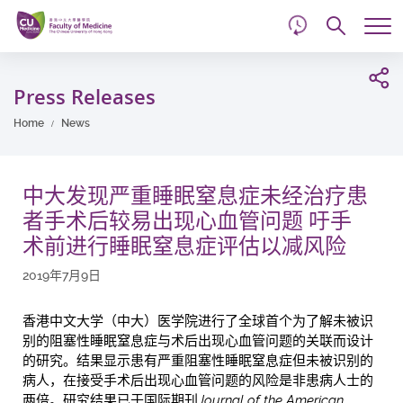
d
Skip
Searc
to
Tog
main
me
Start
content
main
Press Releases
content
Home
News
中大发现严重睡眠窒息症未经治疗患
者手术后较易出现心血管问题 吁手
术前进行睡眠窒息症评估以减风险
2019年7月9日
香港中文大学（中大）医学院进行了全球首个为了解未被识
别的阻塞性睡眠窒息症与术后出现心血管问题的关联而设计
的研究。结果显示患有严重阻塞性睡眠窒息症但未被识别的
病人，在接受手术后出现心血管问题的风险是非患病人士的
两倍。研究结果已于国际期刊
Journal of the American