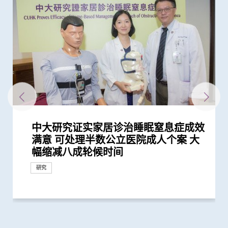
中大研究证实家居诊治睡眠窒息症成效
中大公布亚洲首项针对肥胖「睡眠窒息
中大医学院发现手术治疗可降低严重睡
新冠疫苗复必泰及科兴引发之「T细胞
港大及中大医学院联合研究发现已接种
中大全球首个「快速眼动睡眠行为障
中大医学院许树昌教授于《刺针》发表
中大公布本港严重人类猪型流感的最新
「赛马会年轻糖尿支援计划」为逾900
与牛津大学十年研究合作 中大开发首
中大证实美沙酮於心脏手术后止痛效果
中大医学院长达近20年追踪研究 揭示
怀未足月孖胎孕妇急性主动脉撕裂 情
中大研究发现2型糖尿病对香港生产力
中大银屑病关节炎研究重要突破 成功
中大发现调整生活方式的介入治疗方案
中大利用肠道微生物辨别慢性肠道疾病
中大发现心脏手术前进行运动复康训练
中大医学院领导研究揭示大湾区躁郁症
中大威院成功以单一导管同时修补二尖
中大利用大数据成功开发机器学习模型
中大推出全港首个大型睡眠健康社区推
中大为亚洲先驱引入「刺激舌下神经植
中大研究估算在本港新冠Omicron病
中大发现中学生接受由教师主导的心肺
中大发现本港每四宗成人死亡个案中一
中大研究显示类风湿关节炎患者日服5
中大发现新基因标记可预测糖尿病人患
中大研究证实新冠口服药有效降低院舍
中大新技术有效评估艾滋病病毒感染者
中大响应世界睡眠日2023呼吁关注睡眠
中大发现年轻糖尿病前期患者患糖尿病
中大研究显示持续服用RASi类药物可以
中大全球首证血糖波动不稳的肥胖型糖
中大医学院领导国际研究显示 成人1 型
港大及中大医学院联合研究发现 第三
中大与港大医学院带领国际科研团队发
中大医学院与海外外科专家联合建议
四成港人肠道微生态失衡情况与新冠患
中大医学院联同全球糖尿病知名专家合
中大研究显示糖尿病死亡率及并发症发
中大研究显示新冠肺炎患者常见有肝脏
中大发现新型冠状病毒于呼吸道清除后
中大医学院公布「2019新型冠状病毒社
中大医学院与阿斯利康首度合作糖尿病
患有多囊卵巢综合症华人女性的糖尿病
多元化预防衰老活动有助减低衰老状况
中大为5,000港人免费验脑 开展人口
中大成立「张金菱治疗柏金逊综合症研
中大研究证实低剂量三环抗抑郁药有助
中大研究发现每6位糖尿病患者有1位出
中大研究警示怀孕妇女注意体重增幅
中大研究证实银屑病关节炎患者炎症综
中大研究揭示全球大肠癌发病率有年轻
中大为本港老化人口制订标准化认知测
中大研究发现非酒精性脂肪肝诱发肝癌
中大研究揭乙肝康复者仍存罹患肝癌风
中大公布世界首个全球「炎症性肠病」
中大开展全球首个以「视网膜影像」筛
中大研究发现心房颤动引致中风个案15
中大公布全球首个幽门螺旋菌流行病学
中大建议所有孕妇作口服葡萄糖耐量测
中大伙澳洲专家研究东半球炎症性肠病
中大研究揭示脂肪肝问题不是肥胖人士
中大教授成为全球首位华人获颁「世界
中大研究发现每5名糖尿病患者中 1人
中大成立周佩芳认知障碍预防研究中心
中大全球首项研究确认新大肠癌高风险
中大成立全球首个华人「早发性认知障
中大港大率先应用3D打印技术于复杂
中大与全球30多国专家合作研究 发现
中大与多国中风专家领导一项全球研究
中大就七种常见呼吸道病毒进行全港首
中大筛查发现每三名社区长者就有一人
中大研究「肠道微生物移植」治疗难辨
中大率先引入「高频信号检测」技术以
中大倡议新药物治疗标准逆转脑血管硬
中大最新研究揭示本港每年逾十万非酒
中大研究指朋侪关顾 可减少受情绪困
中大与养和医院携手研究 发现抑郁症
中大提倡结合房颤筛查及药物教育 助
社区衰老状况筛查 发现65岁或以上的
中大发现糖尿患者患抑郁症风险为一般
头颈放射治疗增中风风险 中大证实
中大与理大携手在威院推行24小时远程
中大公布香港慢性肾病透析患者就业研
中大研究发现成年人及长者感染呼吸道
中大公布小中风的最新药物治疗方法
香港和澳门的炎症性肠病新增个案高踞
中大制订肝癌风险评估指数 准确预测
中文大学与上海交通大学成功发现预测
中大率先采用三维心脏超声波以识别高
中文大学举办「沙士十年 — 医护专业
中大建议以舒缓性手法护理末期脑退化
中大研究发现摄取过量盐份会导致高血
中大展开全港睡眠健康教育及改善计划
中大及港大研究团队携手成功发现脑痫
中大率亚洲肾科专家倡议慢性肾病早期
中大证实为颈血管狭窄进行支架成型治
中大三名学者获颁本年度裘槎基金会优
满意 可处理半数公立医院成人个案 大
症」患者生活模式研究 证实个人化辅
眠窒息症儿童患者血压 术后控制体重
反应」可有效预防不同新冠病毒变异株
疫苗人士 在感染新型冠状病毒变异株
碍」家庭研究 揭柏金逊病家族遗传倾
评论新沙士文章 强调医院感染控制措
情况
糖尿病年青患者提供连续血糖监测仪
个华人糖尿预后预测模型
远胜吗啡 急性疼痛减轻六成 鸦片
妊娠糖尿及怀孕期血糖上升对孕妇及子
况极罕见危急 中大威院跨专科团队成
及经济造成重大损失 年轻群组影响尤
修复受损关节骨头 亦可保护关节结构
可减轻近七成爱滋病病毒感染者的代谢
可加快病人术后康复
患者子女 昼夜节律紊乱和精神状况演
瓣及三尖瓣 治疗严重心瓣倒流新突破
精准预测老年糖尿病患者未来一年罹患
广计划 「赛马会乐眠无忧计划」 以认
入术」治阻塞性睡眠窒息症
毒流行期间 半数感染个案未被发现
复苏术训练 与医护人员主导的训练同
宗与败血症相关 成人败血症发病率与
毫克皮质类固醇 出现心血管疾病的风
冠心病风险 凸显糖尿病精准治疗的潜
长者五成入院风险及防止病情恶化
的心脏病风险
健康 睡眠问题可增加患长新冠、情绪
的终生风险高达90% 心血管疾病风险增
降低 2型糖尿病晚期肾病患者出现心肾
尿病患者有较高患癌风险 并证实接受
糖尿病的新症发病率较传统预期高
剂复必泰疫苗能提供足够抗体 抵抗新
现丙肝药物可治新冠肺炎
新冠患者将手术延后七星期以减低死亡
者类似 中大研发「微生态免疫力配
作四年 为《刺针》制定糖尿病多元综
生率正下降 唯年轻糖尿病患者情况未
受损问题 建议监测患者肝功能 及早发
仍存留于粪便 计划为检疫中心隔离人
区研究」结果
肾病研究 制订全球应对糖尿病肾病新
风险是非患病人士的4倍
逾8成「前期衰老」长者逆转为「非衰
基础研究追踪本港脑健康状况
究中心」 跨学科研崭新方法 减慢柏金
改善难治性胃功能失调
现肾功能急剧下降
合指数持续达标 能降低罹患心血管疾
化趋势
试 及早辨识认知障碍症患者
的关键致癌基因
险
於本世纪发病率及流行率系统性回顾研
查华人阿兹海默症研究
年间上升3倍 宜及早服用抗凝血药预防
大型分析 揭全球44亿人感染 亚洲包括
试 全港两成孕妇患妊娠糖尿 研究发现
获近年最大研究资助金额 势揭肠道微
独有
中风组织主席中风贡献奖」 全球首创
因脂肪肝引致严重肝纤维化或肝硬化
设立一站式简易网站提供认知障碍症资
群组
碍症」研究登记册
心脏手术
小中风新药物疗法
发现及早评估与治疗「小中风」可降低
个流行病学分析 发现「呼吸道合胞病
患脑小血管病 藉世界中风日呼吁及早
梭菌感染 治愈率为传统抗生素治疗的3
确定脑部手术范围 有效提升复杂性脑
化
精性脂肪肝新症
扰之糖尿患者住院百分比
患者出现睡眠行为障碍或是脑退化先兆
长者减低中风风险
社区人口中 过半已踏入前期衰老
人的两倍 倡以一分钟问卷及早评估糖
「颈动脉支架成型术」成效显著
中风溶栓治疗服务
究并提倡中末期患者接受透析前的早期
合胞病毒和流感病毒可致命
亚太区首三位 中大成立资料库助市民
乙肝病人的肝癌风险
中国人糖尿病的基因标记
风险二尖瓣脱垂患者
人员研讨会」 回顾与前瞻 提升防治
症患者的吞咽困难
压及增加中风机会
建立健康睡眠及健康校园生活
新基因标记
诊断计划
疗及 为心脏衰竭患者植入心脏肌肉收
秀科研者奖
研究
研究
研究
幅缩减八成轮候时间
导疗程有效减轻病情
对管理病情同样重要
引起的严重疾病
Omicron后能对不同的新冠病毒变异...
向高达6倍 追踪初期症状如便秘 可提...
施对控制疫情极为重要
数据显示有效管控血糖 大幅降低严...
类药物依赖性降低近七成
女的长期健康风险
功为孕妇紧急修复主动脉保三命
为严重
预防变形恶化
性脂肪肝病情
变的症状路线图
严重低血糖的风险
知行为治疗解决失眠问题
样有效
死亡率过去十年持续增加
险增一倍
力
病及心血管病等风险
近70%
并发症的风险
一类常用降血压药物的糖尿病患者患...
型冠状病毒变异株Omicron
风险
方」证有效促进新冠患者康复 有望提...
合策略
见改善
现病情恶化
士化验粪便 及早揪出「隐形个案」减...
策略
老」
逊病程
病风险
究 发现本港发病率於过去30年急升...
中风
香港逾半人口为带菌者
其子女糖尿病风险为同龄儿童3倍
生物群之谜
「脉磁激法」助中风患者复修脑部功...
讯
七成中风风险
毒」及「甲型流感」为两大致命病毒
预防
倍
痫症手术成效约三成
尿患者的精神健康状况
教育计划
增加认知
传染病工作
缩调节器成效显着
研究
研究
研究
研究
研究
研究
研究
研究
研究
研究
研究
研究
研究
研究
研究
研究
临床服务
研究
研究
研究
研究
研究
研究
研究
研究
研究
研究
研究
研究
研究
临床服务
研究
研究
临床服务
研究
研究
研究
研究
研究
研究
健康推广计划
研究
研究
奖项及荣誉
研究
研究
研究
研究
研究
研究
研究
健康推广计划
研究
研究
临床服务
研究
研究
研究
研究
研究
健康推广计划
研究
研究
研究
研究
研究
研究
研究
研究
研究
国际合作
研究
国际合作
研究
研究
研究
国际合作
研究
研究
研究
研究
研究
研究
研究
研究
奖项及荣誉
研究
研究
研究
临床服务
研究
外科创新技术
研究
研究
研究
研讨会
研究