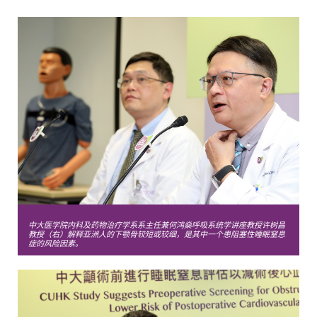
中大医学院内科及药物治疗学系系主任兼何鸿燊呼吸系统学讲座教授许树昌
教授（右）解释亚洲人的下颚骨较短或较细，是其中一个患阻塞性睡眠窒息
症的风险因素。