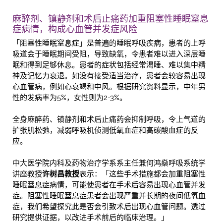
麻醉剂、镇静剂和术后止痛药加重阻塞性睡眠窒息
症病情，构成心血管并发症风险
「阻塞性睡眠窒息症」是普遍的睡眠呼吸疾病，患者的上呼
吸道会于睡眠期间受阻，导致缺氧，令患者难以进入深层睡
眠和得到足够休息。患者的症状包括经常渴睡、难以集中精
神及记忆力衰退。如没有接受适当治疗，患者会较容易出现
心血管病，例如心衰竭和中风。根据研究资料显示，中年男
性的发病率为5%，女性则为2-3%。
全身麻醉药、镇静剂和术后止痛药会抑制呼吸，令上气道的
扩张肌松弛，减弱呼吸机侦测低氧血症和高碳酸血症的反
应。
中大医学院内科及药物治疗学系系主任兼何鸿燊呼吸系统学
讲座教授
许树昌教授
表示：「这些手术措施都会加重阻塞性
睡眠窒息症病情，可能使患者在手术后容易出现心血管并发
症。阻塞性睡眠窒息症患者会出现严重并长期的夜间低氧血
症，我们希望探究此是否会引致术后出现心血管问题。透过
研究提供证据，以改进手术前后的临床治理。」