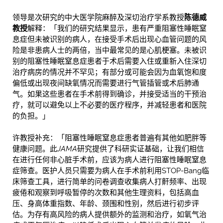
领导是次研究的中大医学院麻醉及深切治疗学系教授
陈德威
教
授
解释：「我们的研究结果显示，患有严重阻塞性睡眠窒
息症但未被识别的病人，在接受手术后出现心血管问题的风
险是非患病人士的两倍，当中最常见的是心肌梗塞。未被识
别的阻塞性睡眠窒息症患者于术后需要入住或重新入住深切
治疗病房的情况并不罕见；有部分或可能会因为血氧饱和度
偏低或出现夜间缺氧情况而需要进行气管插管或术后肺通
气。如果这些患者在手术前得到确诊，并接受适当的干预治
疗，就可以避免以上不必要的医疗程序，并减轻患者和医院
的负担。」
许教授补充：「阻塞性睡眠窒息症患者普遍有其他如肥胖等
健康问题。此
JAMA
研究提供了科研实证基础，让我们相信
在进行任何非心脏手术前，应该为病人进行阻塞性睡眠窒息
症筛查。医护人员只需要为病人在手术前利用STOP-Bang临
床筛查工具，进行简单的问卷调查收集病人打鼾频率、出现
疲倦和观察到呼吸暂停的次数和其他生理资料，包括高血
压、身高体重指数、年龄、颈围和性别，然后进行初步评
估。为存有高风险的病人提供额外的监测和治疗，如氧气治