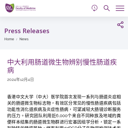
d
Skip
Searc
to
Tog
main
me
Start
content
main
Press Releases
content
Home
News
中大利用肠道微生物辨别慢性肠道疾
病
2024年12月4日
香港中文大学（中大）医学院首次发现一系列与肠道炎症相
关的肠道微生物标志物，有效区分常见的慢性肠道疾病
包括
功能性消化道疾病及炎症性肠病
，可望减轻大肠镜诊断服务
的压力。研究团队利用近
6,000
个来自不同种族及地域的粪
便样本结集的肠道微生物群进行宏基因组学分析，锁定一系