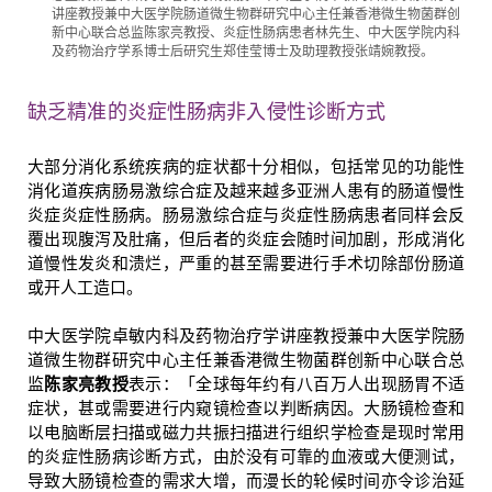
讲座教授兼中大医学院肠道微生物群研究中心主任兼香港微生物菌群创
新中心联合总监陈家亮教授、炎症性肠病患者林先生、中大医学院内科
及药物治疗学系博士后研究生郑佳莹博士及助理教授张靖婉教授。
缺乏精准的炎症性肠病非入侵性诊断方式
大部分消化系统疾病的症状都十分相似，包括常见的功能性
消化道疾病肠易激综合症及越来越多亚洲人患有的肠道慢性
炎症炎症性肠病。肠易激综合症与炎症性肠病患者同样会反
覆出现腹泻及肚痛，但后者的炎症会随时间加剧，形成消化
道慢性发炎和溃烂，严重的甚至需要进行手术切除部份肠道
或开人工造口。
中大医学院卓敏内科及药物治疗学讲座教授兼中大医学院肠
道微生物群研究中心主任兼香港微生物菌群创新中心联合总
监
陈家亮教授
表示：「全球每年约有八百万人出现肠胃不适
症状，甚或需要进行内窥镜检查以判断病因。大肠镜检查和
以电脑断层扫描或磁力共振扫描进行组织学检查是现时常用
的炎症性肠病诊断方式，由於没有可靠的血液或大便测试，
导致大肠镜检查的需求大增，而漫长的轮候时间亦令诊治延