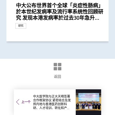
中大公布世界首个全球「炎症性肠病」
中大伙澳洲专家研究东半球炎症性肠病
香港和澳门的炎症性肠病新增个案高踞
中大医学院肠胃科率领全球多国专家制
四成港人肠道微生态失衡情况与新冠患
中大全球首证新冠患者肠道微生态现失
中大成立亚洲首间「微生物移植及研究
中大公布全球首个幽门螺旋菌流行病学
中大全球首项研究确认新大肠癌高风险
中大研究「肠道微生物移植」治疗难辨
中大研究揭示婴儿早期表观遗传改变及
中大首创透过调节肠道菌群 成功纾缓
中大研究揭示未来十年香港每千人将有
中大与加拿大卡尔加里大学领导全球
中大研究指出过度清洁消毒增加湿疹等
中大研究揭示患妊娠糖尿病孕妇肠道微
中大利用肠道微生物开发精准工具诊断
中大医学院两学者当选欧洲科学院外籍
中大医学院大型临床研究证实口服微胶
中大医学院进行亚洲最大型长新冠研究
中大「三岁定八十」跨学科研究 拆解
中大医学院获医管局支持开展香港首个
中大崭新技术 以粪便细菌基因侦测大
中大医学院研究指出优化肠道微生态有
中大揭肠道微生态失衡为「炎症性肠
中大发现新冠患者的肠道内缺乏可调节
中大证新冠婴孩患者粪便带病毒 可成
婴儿肠道菌群影响一生 中大团队研
中大研究证实低剂量三环抗抑郁药有助
陈家亮教授成首位华人获颁「美国肠胃
中大研究揭示全球大肠癌发病率有年轻
中大公布全球首项「针对亚士匹灵引致
中大黄秀娟教授获颁中国工程界最高荣
中大医学院推出「琢妍医学人才培育计
「赛马会年轻糖尿支援计划」为逾900
与牛津大学十年研究合作 中大开发首
中大医学院长达近20年追踪研究 揭示
中大研究发现2型糖尿病对香港生产力
中大银屑病关节炎研究重要突破 成功
中大发现调整生活方式的介入治疗方案
中大医学院研究指出肠道益菌产生的短
中大医学院开创儿童宏基因组组装基因
陈家亮教授获颁「光华工程科技奖」
中大威院成功以单一导管同时修补二尖
黄秀娟教授成为全国首位女性医生科学
中大利用大数据成功开发机器学习模型
中大医学院黄秀娟教授成香港首位医生
中大研究显示类风湿关节炎患者日服5
中大获李嘉诚先生捐赠港币三千万元
中大医学院建立国际认可生物样本库
新冠疫苗复必泰及科兴引发之「T细胞
中大发现小肠癌在全球及本港发病率明
中大发现新基因标记可预测糖尿病人患
中大研究证实新冠口服药有效降低院舍
裘槎医学科学教授黄秀娟教授就职演
中大新技术有效评估艾滋病病毒感染者
中大发现年轻糖尿病前期患者患糖尿病
中大研究显示持续服用RASi类药物可以
中大医学院就行政长官今日(10月19日)
中大全球首证血糖波动不稳的肥胖型糖
中大获李嘉诚基金会捐赠港币1.5亿元
港大及中大医学院联合研究发现已接种
中大医学院领导国际研究显示 成人1 型
中大医学院就2022-23财政预算案的回
澄清 -- 中大医学院澄清启事
中大与辅导教师协会最新调查显示 本
中大医学院研究指幼儿成为新冠病毒
中大医学院联同全球糖尿病知名专家合
中大医学院发现胰脏癌有全球上升及年
中大研究显示糖尿病死亡率及并发症发
中大研究显示新冠肺炎患者常见有肝脏
中大医学院为机场抵港人士提供免费粪
中大发现新型冠状病毒于呼吸道清除后
中大医学院与阿斯利康首度合作糖尿病
中大医学院两名杰出学者 获裘槎基金
患有多囊卵巢综合症华人女性的糖尿病
多元化预防衰老活动有助减低衰老状况
中大为5,000港人免费验脑 开展人口
中大发现严重睡眠窒息症未经治疗患者
中大成立「张金菱治疗柏金逊综合症研
中大全球首个「快速眼动睡眠行为障
中大研究发现每6位糖尿病患者有1位出
「香港中文大学卓越儿童健康研究所」
中大研究警示怀孕妇女注意体重增幅
中大研究证实银屑病关节炎患者炎症综
中大率先将「文物观赏」融入医学教育
中大为本港老化人口制订标准化认知测
中大研究发现非酒精性脂肪肝诱发肝癌
港韩瑞三地学者联手研顶尖医学科技
中大研究揭乙肝康复者仍存罹患肝癌风
中大开展全球首个以「视网膜影像」筛
中大研究发现心房颤动引致中风个案15
中大研究证实家居诊治睡眠窒息症成效
中大建议所有孕妇作口服葡萄糖耐量测
香港中文大学与苏黎世联邦理工学院结
中大研究揭示脂肪肝问题不是肥胖人士
中大教授成为全球首位华人获颁「世界
中大研究发现每5名糖尿病患者中 1人
中大成立周佩芳认知障碍预防研究中心
中大成立全球首个华人「早发性认知障
中大港大率先应用3D打印技术于复杂
中大与全球30多国专家合作研究 发现
中大与多国中风专家领导一项全球研究
中大就七种常见呼吸道病毒进行全港首
中大公布亚洲首项针对肥胖「睡眠窒息
中大筛查发现每三名社区长者就有一人
中大率先引入「高频信号检测」技术以
中大医学院许树昌教授于《刺针》发表
中大倡议新药物治疗标准逆转脑血管硬
中大最新研究揭示本港每年逾十万非酒
中大研究指朋侪关顾 可减少受情绪困
中大与养和医院携手研究 发现抑郁症
中大医学院成功植入「脉冲产生器」医
中大提倡结合房颤筛查及药物教育 助
社区衰老状况筛查 发现65岁或以上的
中大发现糖尿患者患抑郁症风险为一般
头颈放射治疗增中风风险 中大证实
香港中文大学成立消化疾病研究国家重
中大与理大携手在威院推行24小时远程
中大公布香港慢性肾病透析患者就业研
中大公布小中风的最新药物治疗方法
中大制订肝癌风险评估指数 准确预测
中文大学与上海交通大学成功发现预测
中大率先采用三维心脏超声波以识别高
中大发现四成冠心病高危人士患有大肠
中大建议以舒缓性手法护理末期脑退化
大肠癌将成为香港头号癌症 中大引入
中大研究发现摄取过量盐份会导致高血
中大展开全港睡眠健康教育及改善计划
中大及港大研究团队携手成功发现脑痫
中大率亚洲肾科专家倡议慢性肾病早期
中大发现本港三成无病征的市民被确诊
中大引进双球小肠镜治疗小肠疾病
中大证实为颈血管狭窄进行支架成型治
中大三名学者获颁本年度裘槎基金会优
中大首创大肠瘜肉预测指数及早预防肠
中大公布本港严重人类猪型流感的最新
於本世纪发病率及流行率系统性回顾研
获近年最大研究资助金额 势揭肠道微
亚太区首三位 中大成立资料库助市民
定临床指引 以「非入侵性生物标志
者类似 中大研发「微生态免疫力配
衡状况 成功研发益生菌配方平衡肠道
中心」
大型分析 揭全球44亿人感染 亚洲包括
群组
梭菌感染 治愈率为传统抗生素治疗的3
肠道微生态 或影响日后脑部发展
儿童焦虑及感官过敏症状
一人患上炎症性肠病 医疗负担飙升至
「炎症性肠病」流行病学研究 建立炎
过敏症风险
生态改变 影响婴儿早期神经发育
自闭症有助及早评估自闭风险 另一先
院士 成2024年「医学及兽医科学」仅
囊活菌配方SIM01有效纾缓新冠后遗症
推算生殖系统徵状如性功能障碍困扰逾
怀孕期肠道微生态如何降低婴儿患炎症
大型长新冠研究 协助政府策划更全面
肠癌及瘜肉复发 灵敏度逾九成
望提升新冠疫苗安全及成效
病」致病关键 团队获近1,600万港元资
免疫力的益菌 八成新冠患者出现「长
隐形传播者 成立新冠病毒检测中心 致
「三岁定八十」之谜
改善难治性胃功能失调
科医学院国际领袖大奖」
化趋势
肠道出血」的新发现 停服亚士匹灵可
誉「光华工程科技奖」 成为今届医药
划」吸纳百位顶尖女性人才 善用香港
糖尿病年青患者提供连续血糖监测仪
个华人糖尿预后预测模型
妊娠糖尿及怀孕期血糖上升对孕妇及子
及经济造成重大损失 年轻群组影响尤
修复受损关节骨头 亦可保护关节结构
可减轻近七成爱滋病病毒感染者的代谢
链脂肪酸 能提升免疫力对抗流感及其
组数据库（MAGIC） 促进生命早期微
中国工程界最高荣誉 本届「医药衞
瓣及三尖瓣 治疗严重心瓣倒流新突破
家获选「新基石研究学者」其领导之新
精准预测老年糖尿病患者未来一年罹患
科学家获选为新基石研究员
毫克皮质类固醇 出现心血管疾病的风
支持医学院发展人工智能 进一步加强
推动香港成为大湾区新医药科研中心
反应」可有效预防不同新冠病毒变异株
显上升 高收入地区发病率较高
冠心病风险 凸显糖尿病精准治疗的潜
长者五成入院风险及防止病情恶化
讲： 「众里寻『它』千百度」
的心脏病风险
的终生风险高达90% 心血管疾病风险增
降低 2型糖尿病晚期肾病患者出现心肾
发表2022施政报告的回应
尿病患者有较高患癌风险 并证实接受
支持生物医学科技的科研发展
疫苗人士 在感染新型冠状病毒变异株
糖尿病的新症发病率较传统预期高
应
港学生患「肠易激」情况令人关注 疫
「隐形传播者」的风险不容忽视 病毒
作四年 为《刺针》制定糖尿病多元综
轻化趋势 女性上升幅度较高
生率正下降 唯年轻糖尿病患者情况未
受损问题 建议监测患者肝功能 及早发
便检测服务 首阶段以儿童及婴孩为目
仍存留于粪便 计划为检疫中心隔离人
肾病研究 制订全球应对糖尿病肾病新
会颁发「裘槎优秀医学科研者奖2020」
风险是非患病人士的4倍
逾8成「前期衰老」长者逆转为「非衰
基础研究追踪本港脑健康状况
手术后较易出现心血管问题 吁手术前
究中心」 跨学科研崭新方法 减慢柏金
碍」家庭研究 揭柏金逊病家族遗传倾
现肾功能急剧下降
正式成立 结合全球跨学科力量 促进儿
合指数持续达标 能降低罹患心血管疾
效法耶鲁医学院模式 提升观察及表达
试 及早辨识认知障碍症患者
的关键致癌基因
创新纳米技术治疗消化道及心血管疾病
险
查华人阿兹海默症研究
年间上升3倍 宜及早服用抗凝血药预防
满意 可处理半数公立医院成人个案 大
试 全港两成孕妇患妊娠糖尿 研究发现
盟 共同研发创新医学科技治肠胃病
独有
中风组织主席中风贡献奖」 全球首创
因脂肪肝引致严重肝纤维化或肝硬化
设立一站式简易网站提供认知障碍症资
碍症」研究登记册
心脏手术
小中风新药物疗法
发现及早评估与治疗「小中风」可降低
个流行病学分析 发现「呼吸道合胞病
症」患者生活模式研究 证实个人化辅
患脑小血管病 藉世界中风日呼吁及早
确定脑部手术范围 有效提升复杂性脑
评论新沙士文章 强调医院感染控制措
化
精性脂肪肝新症
扰之糖尿患者住院百分比
患者出现睡眠行为障碍或是脑退化先兆
治胃酸倒流
长者减低中风风险
社区人口中 过半已踏入前期衰老
人的两倍 倡以一分钟问卷及早评估糖
「颈动脉支架成型术」成效显著
点实验室 提升消化道疾病诊治水平
中风溶栓治疗服务
究并提倡中末期患者接受透析前的早期
乙肝病人的肝癌风险
中国人糖尿病的基因标记
风险二尖瓣脱垂患者
癌前期肿瘤
症患者的吞咽困难
大肠胶囊内视镜助预防大肠癌
压及增加中风机会
建立健康睡眠及健康校园生活
新基因标记
诊断计划
有大肠癌前期肿瘤
疗及 为心脏衰竭患者植入心脏肌肉收
秀科研者奖
癌
情况
回应
研究
研究
临床服务
究 发现本港发病率於过去30年急升...
生物群之谜
增加认知
物」筛查大肠癌
方」证有效促进新冠患者康复 有望提...
微生态 有望增强免疫力
香港逾半人口为带菌者
倍
每年逾四亿港元 情况急需正视
症性肠病四阶段演变模型 预测各地区...
导临床研究显示调节肠道微生态可缓...
有来自香港的学者
40万港人
性肠病风险
的长新冠医疗服务
助成立全球数据库 致力遏止全球个案...
新冠」症状 肠道微生态失衡成关键
力为婴幼儿作粪便检测
增加患严重心血管疾病及死亡风险逾...
衞生领域唯一香港学者
制度优势 打造国际女性医学科研人...
数据显示有效管控血糖 大幅降低严...
女的长期健康风险
为严重
预防变形恶化
性脂肪肝病情
他病毒感染
生物群研究
生」领域唯一香港学者
基石科学实验室将拆解饮食如何影响...
严重低血糖的风险
险增一倍
医学教研
引起的严重疾病
力
近70%
并发症的风险
一类常用降血压药物的糖尿病患者患...
Omicron后能对不同的新冠病毒变异...
情下压力上升 吁留意肠胃问题或反映...
载量及带活性病毒的比例偏高 持续带...
合策略
见改善
现病情恶化
标 助揪出感染新型冠状病毒「隐形个...
士化验粪便 及早揪出「隐形个案」减...
策略
老」
进行睡眠窒息症评估以减风险
逊病程
向高达6倍 追踪初期症状如便秘 可提...
童健康和福祉
病风险
能力 裨益临床诊症
中风
幅缩减八成轮候时间
其子女糖尿病风险为同龄儿童3倍
「脉磁激法」助中风患者复修脑部功...
讯
七成中风风险
毒」及「甲型流感」为两大致命病毒
导疗程有效减轻病情
预防
痫症手术成效约三成
施对控制疫情极为重要
尿患者的精神健康状况
造福人类健康
教育计划
缩调节器成效显着
研究
研究
研究
研究
研究
研究
研究
研究
研究
研究
研究
奖项及荣誉
研究
研究
研究
奖项及荣誉
里程碑
研究
研究
奖项及荣誉
研究
回应
捐款
研究
回应
研究
奖项及荣誉
研究
研究
研究
临床服务
研究
国际合作
研究
研究
国际合作
研究
研究
研究
研究
研究
研究
研究
研究
研究
外科创新技术
临床服务
研究
研究
临床服务
研究
研究
研究
研究
研究
外科创新技术
研究
健康推广计划
研究
研究
研究
奖项及荣誉
临床服务
研究
研究
研究
研究
研究
研究
研究
研究
研究
研究
研究
研究
奖项及荣誉
研究
研究
研究
研究
研究
研究
研究
奖项及荣誉
里程碑
健康推广计划
研究
研究
研究
研究
研究
研究
奖项及荣誉
奖项及荣誉
研究
研究
捐款
研究
研究
研究
研究
研究
研究
研究
研究
国际合作
研究
研究
临床服务
研究
国际合作
研究
研究
研究
研究
健康推广计划
研究
教育
研究
研究
研究
奖项及荣誉
研究
研究
研究
研究
临床服务
外科创新技术
研究
研究
研究
研究
研究
返回
中大医学院与正大天晴签署
合作框架协议 紧密结合及发
上一个
挥内地与香港医药创新科
研、人才培训、转化和产业
优势