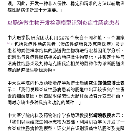
误。因此，开发一种非入侵性、稳定和精准的方法以辅助炎
症性肠病诊断是十分重要。」
以肠道微生物开发检测模型识别炎症性肠病患者
中大医学院研究团队利用
5,979
个来自不同种族、
11
个国家
，包括炎症性肠病患者（溃疡性结肠炎及克隆氏症）及非
[1]
患者的粪便样本结集的肠道微生物群进行宏基因组学分析，
识别出与炎症性肠病相关的肠道微生物变化，并锁定十种与
溃疡性结肠炎及
九
种与克隆氏症相关的菌种作为诊断肠道炎
症的肠道微生物标志物。
中大医学院内科及药物治疗学系博士后研究生
郑佳莹博士
表
示：「我们发现炎症性肠病患者的肠道中出现较多会产生毒
素的细菌基因，例如黏附侵袭性大肠杆菌及奇异变型杆菌，
同时亦缺少多种具抗炎功能的菌种。」
中大医学院内科及药物治疗学系助理教授
张靖婉教授
表示：
「我们以两组微生物标志物为基础，利用机器学习开发了一
套炎症性肠病检测模型，证实其在识别溃疡性结肠炎及克隆