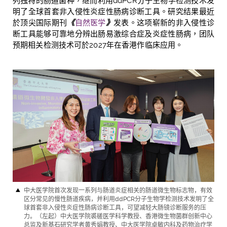
列独特的肠道菌种，继而利用
ddPCR
分子生物学检测技术发
明了全球首
套
非入侵性炎症性肠病诊断工具。研究结果最近
於顶尖国际期刊
《
自然医学
》
发表。这项崭新的非入侵性诊
断工具能够可靠地分辨出肠易激综合症及炎症性肠病，团队
预期相关检测技术可於
2027
年在香港作临床应用。
中大医学院首次发现一系列与肠道炎症相关的肠道微生物标志物，有效
区分常见的慢性肠道疾病，并利用ddPCR分子生物学检测技术发明了全
球首套非入侵性炎症性肠病诊断工具，可望减轻大肠镜诊断服务的压
力。（左起）中大医学院裘槎医学科学教授、香港微生物菌群创新中心
总监及新基石研究学者黄秀娟教授、中大医学院卓敏内科及药物治疗学