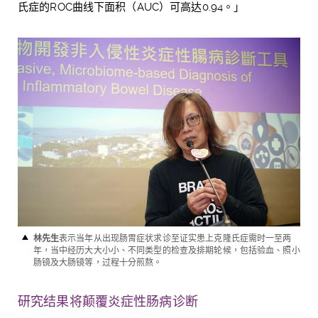
氏症的
ROC
曲线下面积（
AUC
）可高达
0.94
。」
林先生
表示当年从出现肠胃症状求诊至证实
患上
克隆氏症需时一至两
年，当中经历大大小小、不同类型的检查及排期轮候，包括验血、照小
肠镜及大肠镜等，过程十分煎熬。
研究结果将颠覆炎症性肠病诊断