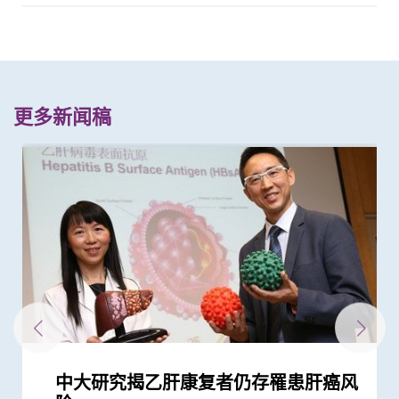
更多新闻稿
中大研究揭乙肝康复者仍存罹患肝癌风
中大研究揭示脂肪肝问题不是肥胖人士
中大制订肝癌风险评估指数 准确预测
中大研究显示新冠肺炎患者常见有肝脏
中大研究发现每5名糖尿病患者中 1人
中大最新研究揭示本港每年逾十万非酒
中大成功拆解肝癌免疫治疗耐药性机制
中大于君教授创纪录成首位学者同年度
「赛马会年轻糖尿支援计划」为逾900
与牛津大学十年研究合作 中大开发首
中大医学院长达近20年追踪研究 揭示
中大与内地学者领导全球首个由中国学
中大研究发现2型糖尿病对香港生产力
中大银屑病关节炎研究重要突破 成功
中大发现调整生活方式的介入治疗方案
中大利用肠道微生物辨别慢性肠道疾病
中大威院成功以单一导管同时修补二尖
中大利用大数据成功开发机器学习模型
中大医学院研究应对肝癌免疫治疗的抗
中大研究发现咽峡炎链球菌可引致胃癌
中大医学院于君教授成今年唯一来自本
中大研究显示类风湿关节炎患者日服5
中大医学院成功破解肝癌适应免疫疗法
中大医学院两学者膺选为欧洲科学院外
新冠疫苗复必泰及科兴引发之「T细胞
中大发现新基因标记可预测糖尿病人患
中大研究证实新冠口服药有效降低院舍
中大新技术有效评估艾滋病病毒感染者
中大发现年轻糖尿病前期患者患糖尿病
中大研究显示持续服用RASi类药物可以
中大全球首证血糖波动不稳的肥胖型糖
于君教授荣获中国工程科学界最高荣誉
港大及中大医学院联合研究发现已接种
中大医学院领导国际研究显示 成人1 型
中大崭新技术 以粪便细菌基因侦测大
中大发现新方法将肝肿瘤由「冷」转
四成港人肠道微生态失衡情况与新冠患
中大医学院联同全球糖尿病知名专家合
中大研究显示糖尿病死亡率及并发症发
中大医学院与阿斯利康首度合作糖尿病
患有多囊卵巢综合症华人女性的糖尿病
多元化预防衰老活动有助减低衰老状况
中大为5,000港人免费验脑 开展人口
中大发现严重睡眠窒息症未经治疗患者
中大成立「张金菱治疗柏金逊综合症研
中大全球首个「快速眼动睡眠行为障
中大研究证实低剂量三环抗抑郁药有助
中大研究发现每6位糖尿病患者有1位出
中大研究警示怀孕妇女注意体重增幅
中大研究证实银屑病关节炎患者炎症综
中大研究揭示全球大肠癌发病率有年轻
中大为本港老化人口制订标准化认知测
中大研究证「消融化疗栓塞术」有效延
中大研究发现维持体内铁质水平之关键
中大医学院两教授齐获「药明康德生命
中大公布世界首个全球「炎症性肠病」
中大开展全球首个以「视网膜影像」筛
中大研究发现心房颤动引致中风个案15
中大研究证实家居诊治睡眠窒息症成效
中大公布全球首个幽门螺旋菌流行病学
中大建议所有孕妇作口服葡萄糖耐量测
中大伙澳洲专家研究东半球炎症性肠病
中大教授成为全球首位华人获颁「世界
中大成立周佩芳认知障碍预防研究中心
中大全球首项研究确认新大肠癌高风险
中大成立全球首个华人「早发性认知障
中大港大率先应用3D打印技术于复杂
中大与全球30多国专家合作研究 发现
中大与多国中风专家领导一项全球研究
中大就七种常见呼吸道病毒进行全港首
中大公布亚洲首项针对肥胖「睡眠窒息
中大筛查发现每三名社区长者就有一人
中大研究「肠道微生物移植」治疗难辨
中大率先引入「高频信号检测」技术以
中大医学院许树昌教授于《刺针》发表
中大倡议新药物治疗标准逆转脑血管硬
中大研究指朋侪关顾 可减少受情绪困
中大与养和医院携手研究 发现抑郁症
中大提倡结合房颤筛查及药物教育 助
社区衰老状况筛查 发现65岁或以上的
中大发现糖尿患者患抑郁症风险为一般
中大发现「经血管乙醇消融术 」治肝
头颈放射治疗增中风风险 中大证实
中大设计生活模式辅导计划 六成脂肪
中大与理大携手在威院推行24小时远程
中大公布香港慢性肾病透析患者就业研
中大公布小中风的最新药物治疗方法
香港和澳门的炎症性肠病新增个案高踞
中大四科研项目荣获国家教育部高等学
中文大学与上海交通大学成功发现预测
中大率先采用三维心脏超声波以识别高
中大建议以舒缓性手法护理末期脑退化
逾四分一成年港人患有脂肪肝 情况不
抗病毒治疗能预防肝癌复发 中大代表
中大研究发现摄取过量盐份会导致高血
中大展开全港睡眠健康教育及改善计划
中大及港大研究团队携手成功发现脑痫
中大进行全民肝脏健康普查 推算百万
中大率亚洲肾科专家倡议慢性肾病早期
中大发现脂肪肝患者患大肠瘜肉机会较
中大发现男性贺尔蒙诱发肝癌基因 解
中大证实为颈血管狭窄进行支架成型治
中大三名学者获颁本年度裘槎基金会优
中大公布本港严重人类猪型流感的最新