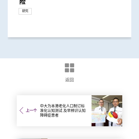
险
独有
乙肝病人的肝癌风险
受损问题 建议监测患者肝功能 及早发
因脂肪肝引致严重肝纤维化或肝硬化
精性脂肪肝新症
揭一种免疫细胞具「除废喂食」新功能
囊括顶尖出版社Cell Press三项大奖
糖尿病年青患者提供连续血糖监测仪
个华人糖尿预后预测模型
妊娠糖尿及怀孕期血糖上升对孕妇及子
者主理的《柳叶刀》癌症委员会报告
及经济造成重大损失 年轻群组影响尤
修复受损关节骨头 亦可保护关节结构
可减轻近七成爱滋病病毒感染者的代谢
瓣及三尖瓣 治疗严重心瓣倒流新突破
精准预测老年糖尿病患者未来一年罹患
药性
港学府的学者 获颁「吴阶平—保罗．
毫克皮质类固醇 出现心血管疾病的风
的关键 开创新型联合疗法作二期临床
籍院士
反应」可有效预防不同新冠病毒变异株
冠心病风险 凸显糖尿病精准治疗的潜
长者五成入院风险及防止病情恶化
的心脏病风险
的终生风险高达90% 心血管疾病风险增
降低 2型糖尿病晚期肾病患者出现心肾
尿病患者有较高患癌风险 并证实接受
奖项
疫苗人士 在感染新型冠状病毒变异株
糖尿病的新症发病率较传统预期高
肠癌及瘜肉复发 灵敏度逾九成
「热」 激活免疫T细胞灭癌 助发展更有
者类似 中大研发「微生态免疫力配
作四年 为《刺针》制定糖尿病多元综
生率正下降 唯年轻糖尿病患者情况未
肾病研究 制订全球应对糖尿病肾病新
风险是非患病人士的4倍
逾8成「前期衰老」长者逆转为「非衰
基础研究追踪本港脑健康状况
手术后较易出现心血管问题 吁手术前
究中心」 跨学科研崭新方法 减慢柏金
碍」家庭研究 揭柏金逊病家族遗传倾
改善难治性胃功能失调
现肾功能急剧下降
合指数持续达标 能降低罹患心血管疾
化趋势
试 及早辨识认知障碍症患者
长肝癌患者无恶化存活期两倍
物质 如缺乏可致过量铁质积聚 损害主
化学研究奖」
於本世纪发病率及流行率系统性回顾研
查华人阿兹海默症研究
年间上升3倍 宜及早服用抗凝血药预防
满意 可处理半数公立医院成人个案 大
大型分析 揭全球44亿人感染 亚洲包括
试 全港两成孕妇患妊娠糖尿 研究发现
获近年最大研究资助金额 势揭肠道微
中风组织主席中风贡献奖」 全球首创
设立一站式简易网站提供认知障碍症资
群组
碍症」研究登记册
心脏手术
小中风新药物疗法
发现及早评估与治疗「小中风」可降低
个流行病学分析 发现「呼吸道合胞病
症」患者生活模式研究 证实个人化辅
患脑小血管病 藉世界中风日呼吁及早
梭菌感染 治愈率为传统抗生素治疗的3
确定脑部手术范围 有效提升复杂性脑
评论新沙士文章 强调医院感染控制措
化
扰之糖尿患者住院百分比
患者出现睡眠行为障碍或是脑退化先兆
长者减低中风风险
社区人口中 过半已踏入前期衰老
人的两倍 倡以一分钟问卷及早评估糖
癌 七成机会完全消灭肿瘤
「颈动脉支架成型术」成效显著
肝患者不药而愈
中风溶栓治疗服务
究并提倡中末期患者接受透析前的早期
亚太区首三位 中大成立资料库助市民
校科学研究优秀成果奖 为本港院校之
中国人糖尿病的基因标记
风险二尖瓣脱垂患者
症患者的吞咽困难
容忽视 中大首推无创肝脂肪检查 助患
香港拟定亚太区慢性乙肝治疗指引
压及增加中风机会
建立健康睡眠及健康校园生活
新基因标记
港人患脂肪肝
诊断计划
高
开男性发病率较女性高之谜
疗及 为心脏衰竭患者植入心脏肌肉收
秀科研者奖
情况
研究
研究
研究
研究
现病情恶化
助癌细胞耐药性
数据显示有效管控血糖 大幅降低严...
女的长期健康风险
预计2050年肝癌患者翻倍 六成肝癌...
为严重
预防变形恶化
性脂肪肝病情
严重低血糖的风险
杨森医学药学奖」
险增一倍
研究
引起的严重疾病
力
近70%
并发症的风险
一类常用降血压药物的糖尿病患者患...
Omicron后能对不同的新冠病毒变异...
效的新免疫疗法
方」证有效促进新冠患者康复 有望提...
合策略
见改善
策略
老」
进行睡眠窒息症评估以减风险
逊病程
向高达6倍 追踪初期症状如便秘 可提...
病风险
要器官
究 发现本港发病率於过去30年急升...
中风
幅缩减八成轮候时间
香港逾半人口为带菌者
其子女糖尿病风险为同龄儿童3倍
生物群之谜
「脉磁激法」助中风患者复修脑部功...
讯
七成中风风险
毒」及「甲型流感」为两大致命病毒
导疗程有效减轻病情
预防
倍
痫症手术成效约三成
施对控制疫情极为重要
尿患者的精神健康状况
教育计划
增加认知
冠
者及早诊断
缩调节器成效显着
研究
研究
研究
研究
研究
奖项及荣誉
研究
研究
研究
奖项及荣誉
研究
研究
奖项及荣誉
研究
研究
研究
研究
研究
研究
研究
临床服务
研究
奖项及荣誉
研究
研究
研究
研究
研究
研究
研究
研究
临床服务
研究
研究
研究
健康推广计划
临床服务
研究
研究
研究
研究
研究
健康推广计划
研究
研究
研究
研究
研究
奖项及荣誉
研究
研究
研究
健康推广计划
研究
研究
研究
研究
研究
研究
奖项及荣誉
研究
研究
研究
研究
研究
研究
研究
研究
研究
研究
国际合作
研究
国际合作
研究
研究
研究
研究
研究
研究
研究
研究
研究
研究
研究
研究
奖项及荣誉
研究
研究
研究
研究
临床服务
研究
外科创新技术
研究
研究
研究
研究
奖项及荣誉
研究
研究
返回
中大为本港老化人口制订标
上一个
准化认知测试 及早辨识认知
障碍症患者