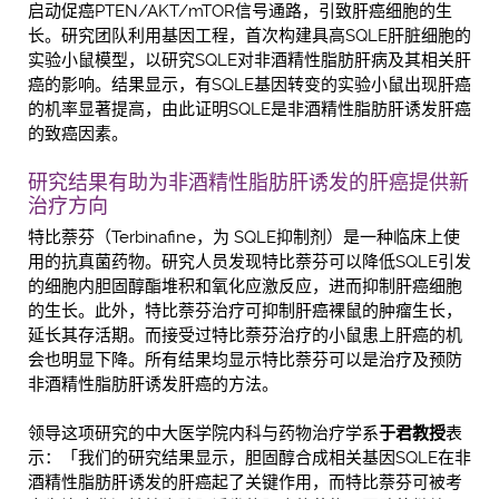
启动促癌PTEN/AKT/mTOR信号通路，引致肝癌细胞的生
长。研究团队利用基因工程，首次构建具高SQLE肝脏细胞的
实验小鼠模型，以研究SQLE对非酒精性脂肪肝病及其相关肝
癌的影响。结果显示，有SQLE基因转变的实验小鼠出现肝癌
的机率显著提高，由此证明SQLE是非酒精性脂肪肝诱发肝癌
的致癌因素。
研究结果有助为非酒精性脂肪肝诱发的肝癌提供新
治疗方向
特比萘芬（Terbinafine，为 SQLE抑制剂）是一种临床上使
用的抗真菌药物。研究人员发现特比萘芬可以降低SQLE引发
的细胞内胆固醇酯堆积和氧化应激反应，进而抑制肝癌细胞
的生长。此外，特比萘芬治疗可抑制肝癌裸鼠的肿瘤生长，
延长其存活期。而接受过特比萘芬治疗的小鼠患上肝癌的机
会也明显下降。所有结果均显示特比萘芬可以是治疗及预防
非酒精性脂肪肝诱发肝癌的方法。
领导这项研究的中大医学院内科与药物治疗学系
于君教授
表
示：「我们的研究结果显示，胆固醇合成相关基因SQLE在非
酒精性脂肪肝诱发的肝癌起了关键作用，而特比萘芬可被考