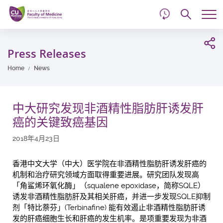
d
Skip
Searc
to
Tog
main
me
Start
content
main
Press Releases
content
Home
News
中大研究发现非酒精性脂肪肝诱发肝
癌的关键致癌基因
2018年4月23日
香港中文大学（中大）医学院在非酒精性脂肪肝诱发肝癌的
机制和治疗研究领域方面取得重要进展。研究团队发现高
「角鲨烯环氧化酶」（squalene epoxidase，简称SQLE）
诱发非酒精性脂肪肝及其相关肝癌，并进一步发现SQLE抑制
剂「特比萘芬」(Terbinafine) 能有效遏止非酒精性脂肪肝诱
发的肝癌细胞生长和肝癌的发生机率。是项重要发现为非酒