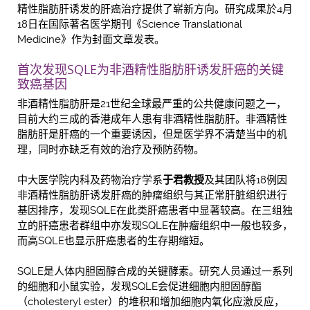
精性脂肪肝诱发的肝癌治疗提供了崭新方向。研究成果於4月
18日在国际著名医学期刊《Science Translational
Medicine》作为封面文章发表。
首次发现SQLE为非酒精性脂肪肝诱发肝癌的关键
致癌基因
非酒精性脂肪肝是21世纪全球最严重的公共健康问题之一，
目前大约三成的香港成年人患有非酒精性脂肪肝。非酒精性
脂肪肝是肝癌的一个重要诱因，但是医学界不清楚当中的机
理，同时亦缺乏有效的治疗及预防药物。
中大医学院内科及药物治疗学系
于君教授
及其团队将18例因
非酒精性脂肪肝诱发肝癌的肿瘤组织与其正常肝脏组织进行
基因排序，发现SQLE在此类肝癌患者中显著较高。在三组独
立的肝癌患者群组中亦发现SQLE在肿瘤组织中一般也较多，
而高SQLE也显示肝癌患者的生存期缩短。
SQLE是人体内胆固醇合成的关键酵素。研究人员通过一系列
的细胞和小鼠实验，发现SQLE会促进细胞内胆固醇酯
（cholesteryl ester）的堆积和增加细胞内氧化应激反应，