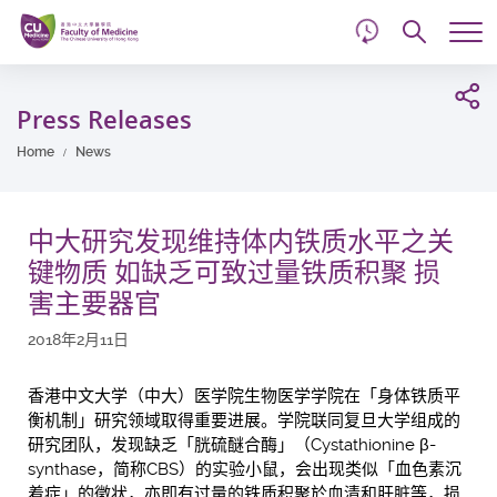
d
Skip
Searc
to
Tog
main
me
Start
content
main
Press Releases
content
Home
News
中大研究发现维持体内铁质水平之关
键物质 如缺乏可致过量铁质积聚 损
害主要器官
2018年2月11日
香港中文大学（中大）医学院生物医学学院在「身体铁质平
衡机制」研究领域取得重要进展。学院联同复旦大学组成的
研究团队，发现缺乏「胱硫醚合酶」（Cystathionine β-
synthase，简称CBS）的实验小鼠，会出现类似「血色素沉
着症」的徵状，亦即有过量的铁质积聚於血清和肝脏等，损