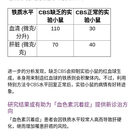
铁质水平
CBS
缺乏的实
CBS
正常的
实
验小鼠
验小鼠
血清 (微克/
110
30
分升)
肝脏 (微克/
70
40
克)
进一步的分析发现，缺乏CBS会抑制实验小鼠的红血球生
成，本身用来制造红血球的铁质则会积聚体内。不过，利用
特别方法令CBS水平回复正常后，实验小鼠的病情有好转迹
象。
研究结果或有助为「血色素沉着症」提供新诊治方
向
「血色素沉着症」患者会因铁质水平较常人高而导致肝硬
化，继而增加罹患肝癌的风险。