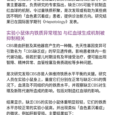
害主要器官。负责研究的专家指出，缺乏CBS可能干扰制造
红血球的机制，令过量铁质积聚，是次发现或有助为某些病
因不明的「血色素沉着症」患者，提供诊治新方向。研究结
果已在国际医学期刊《
Hepatology
》发表。
实验小鼠体内铁质异常增加 与红血球生成机制被
抑制相关
CBS是由肝脏及其他器官产生的一种酶。先天性基因变异可
引致名为「CBS缺乏症」的罕见遗传病，影响患者体内一些
代谢功能。倘若於婴儿时期没有及早接受治疗，便可能出现
智障、精神异常、血管栓塞及骨质疏松等多种问题。
是次研究发现CBS亦是人体维持铁质水平平衡的关键。研究
人员在实验小鼠身上，量度它们分别在正常与缺乏CBS的情
况下，血清及不同组织内的铁质水平，并观察缺乏CBS对生
理及新陈代谢所造成的影响，包括对制造红血球的影响。
结果显示，缺乏CBS的实验小鼠体重明显较轻，它们的铁质
水平亦较正常的实验小鼠高，并出现类似「血色素沉着症」
的徵状，例如肝脏受损。主要结果如下：