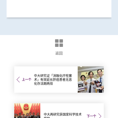
研究
研究
研究
研究
研究
研究
研究
研究
研究
研究
里程碑
研究
研究
研究
研究
国际合作
返回
中大研究证「消融化疗栓塞
上一个
术」有效延长肝癌患者无恶
化存活期两倍
中大两研究获国家科学技术
下一个