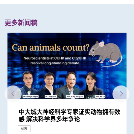
更多新闻稿
中大城大神经科学专家证实动物拥有数
中大发现促进关联记忆形成的神经结构
中大研究发现引起压力行为反应的大脑
中大研究发现「认知灵活性」调节机制
中大「蔡永业脑神经科学中心」破解大
中大成功拆解肝癌免疫治疗耐药性机制
中大研究揭示环状RNA乃大脑形成记忆
中大成功研发可3D打印的生物活性材
中大医学院与美国贝勒医学院合作研究
中大破解全球最全面的「美国蟑螂」基
中大研究揭开蟎虫进化史 有助加强预
中大联同港大及伦敦大学学院破解基因
中大发现新方法将肝肿瘤由「冷」转
中大联同理大及西悉尼大学研究发现人
中大研究显示新冠肺炎患者常见有肝脏
中大医学院团队发现B细胞及基因
中大发现糖尿病或为感染新冠肺炎高危
中大医学院团队发现一种新型生物标记
中大研究发现非酒精性脂肪肝诱发肝癌
中大生物医学学院力争成世界领先生物
中大港大合作开展复发性卵巢癌药物基
中大研究揭乙肝康复者仍存罹患肝癌风
中大成功揭示肿瘤免疫逃脱新机制 开
中大研究揭示脂肪肝问题不是肥胖人士
中大公布「动脉粥样硬化」形成新发现
中大推全球首项运用「单细胞基因技
中大联同国际专家发现引致脑退化基
中大领导团队全球率先破解粉尘蟎基因
中大制订肝癌风险评估指数 准确预测
中大与美国专家携手合作进行临床遗传
中大罗桂祥综合生物医学大楼今天正式
感 解决科学界多年争论
有助更深入了解脑部疾病如何损害记忆
讯息传递路径 为探究脑部疾病引致的
多巴胺失调可致灵活性受损
脑学习动作技能原理
揭一种免疫细胞具「除废喂食」新功能
的关键 为神经退化疾病开辟新研究路
料及其他肌腱相关技术 有望应用於修
首次发现DHX9基因突变导致神经发育
因组图谱 揭示蟑螂新型致敏原 有助开
防、诊断和治疗常见的蟎过敏
突变引致先天性巨结肠症机制 为开发
「热」 激活免疫T细胞灭癌 助发展更有
体神经系统产生更高效能跑步方法的机
受损问题 建议监测患者肝功能 及早发
GPR18可预测多种癌症的存活期
因素 研究有助了解病毒致病潜在机制
可在头颈癌患者中预测长一倍的存活期
的关键致癌基因
医学中心 培育顶尖生物医学专才 开
因组学研究 免费为百名本地病人提供
险
拓「免疫疗法」新方向
独有
揭示心血管疾病治疗新方向
术」检测卵子质素研究 破解卵子老化
因 为治疗及预防「阿兹海默氏症」带
组 为吸入性过敏疾病提供诊断及治疗
乙肝病人的肝癌风险
学培训 设立本港首个一站式遗传病门
开幕
异常重复行为提供基础
助癌细胞耐药性
径
复大范围肌腱撕裂
障碍
发精准免疫治疗
崭新治疗方案提供线索
效的新免疫疗法
制
现病情恶化
拓高端「转化医学」研究
分析
及女性不育之谜
来新方向
新方向
诊服务
研究
研究
研究
研究
研究
研究
研究
研究
研究
研究
研究
研究
研究
研究
里程碑