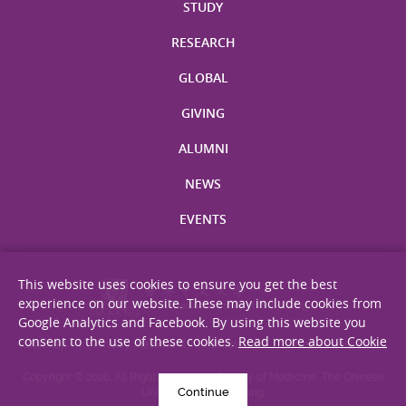
STUDY
RESEARCH
GLOBAL
GIVING
ALUMNI
NEWS
EVENTS
This website uses cookies to ensure you get the best
experience on our website. These may include cookies from
Google Analytics and Facebook. By using this website you
consent to the use of these cookies.
Read more about Cookie
Site Map
Privacy Statement
Disclaimer
Web Accessibility
Copyright © 2026. All Rights Reserved. Faculty of Medicine, The Chinese
Continue
University of Hong Kong.