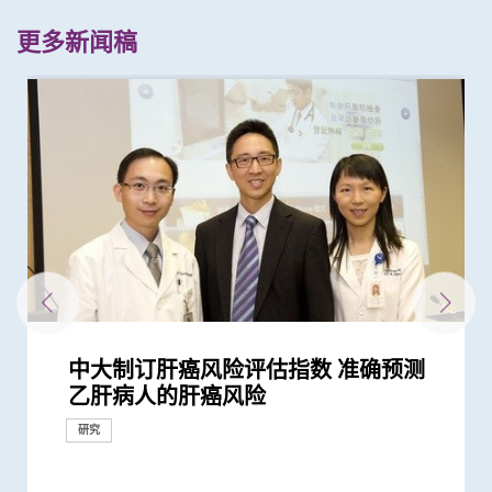
更多新闻稿
中大制订肝癌风险评估指数 准确预测
中大研究证实新冠口服药有效降低院舍
中大研究发现乙肝康复者的严重肝病并
中大研究揭乙肝康复者仍存罹患肝癌风
中大研究揭示脂肪肝问题不是肥胖人士
中大研究揭示乙肝药「富马酸替诺福
中大研究发现每5名糖尿病患者中 1人
中大发现调整生活方式的介入治疗方案
新冠疫苗复必泰及科兴引发之「T细胞
港大及中大医学院联合研究发现已接种
中大研究发现肠道微生态失衡与「长新
中大发现新冠患者的肠道内缺乏可调节
四成港人肠道微生态失衡情况与新冠患
中大研究证实低剂量三环抗抑郁药有助
中大研究发现非酒精性脂肪肝诱发肝癌
中大最新研究揭示本港每年逾十万非酒
逾四分一成年港人患有脂肪肝 情况不
抗病毒治疗能预防肝癌复发 中大代表
中大发现乙肝表面抗原定量 能助乙肝
「赛马会年轻糖尿支援计划」为逾900
与牛津大学十年研究合作 中大开发首
中大医学院长达近20年追踪研究 揭示
中大与内地学者领导全球首个由中国学
中大研究发现2型糖尿病对香港生产力
中大银屑病关节炎研究重要突破 成功
中大医学院研究显示口服抗病毒药物
中大利用肠道微生物辨别慢性肠道疾病
中大威院成功以单一导管同时修补二尖
中大研究显示口服抗病毒药物「帕克斯
中大利用大数据成功开发机器学习模型
中大分析文字报告发现新冠症状会随病
中大医学院发现良性前列腺增生患者感
中大研究估算在本港新冠Omicron病
中大医学院研发的SIM01微生态配方有
中大医学院发现可预测新冠疫苗长期药
中大研究显示类风湿关节炎患者日服5
中大研究发现香港儿童近视率创新高
中大威院研究证实新冠抗病毒药适用於
研究揭示在怀孕期间感染2019冠状病毒
中大发现新基因标记可预测糖尿病人患
中大医学院大型临床研究证实口服微胶
中大研究显示新冠风土化期间市民愿意
中大医学院进行亚洲最大型长新冠研究
中大新技术有效评估艾滋病病毒感染者
中大发现年轻糖尿病前期患者患糖尿病
港大及中大医学院联合研究证实 吸烟
中大研究显示持续服用RASi类药物可以
大型临床研究证中大肠道微生态配方
中大研究建议本港安老院舍应维持现有
中大港大研究发现新冠口服药可降低住
中大全球首证血糖波动不稳的肥胖型糖
中大成功开发实时生物信息平台评估新
中大医学院获医管局支持开展香港首个
本港儿童疫情期间生活习惯全线失守
中大研究发现接种疫苗加强剂有效提高
中大研究显示第三剂疫苗是高危群组抵
中大临床研究中心与中大医院合作 进
中大医学院全球首证有「长新冠型肠道
中大医学院领导国际研究显示 成人1 型
中大医学院研究显示新冠康复者有较高
中大医学院联同九龙城民政事务处举办
港大及中大医学院联合研究发现 吸烟
中大港大干细胞研究揭示新冠病毒诱发
一月七日起重启部分严谨社交距离措施
港大及中大医学院联合研究发现 第三
港大及中大医学院联合研究发现 新型
中大港大联合研究发现「青春双歧杆
中大研究揭示新冠肺炎患者急性肾损伤
中大研究显示订立标准的实验设置有助
中大发现新冠疫情期间本港学童近视发
中大医学院调查发现 仅4分之1未接种
中大医学院推算全港约有二万名未被发
中大与港大医学院带领国际科研团队发
中大研究显示新冠病毒抗体可经母体传
中大医学院研究指幼儿成为新冠病毒
中大医学院研究指出优化肠道微生态有
中大医学院与海外外科专家联合建议
中大医学院调查发现政府在推动新冠疫
中大证实以鼻纸条采集鼻液样本检测新
中大研究显示社区接触环境对新冠肺炎
中大医学院联同全球糖尿病知名专家合
中大研究显示糖尿病死亡率及并发症发
中大证新冠婴孩患者粪便带病毒 可成
本港新冠肺炎死亡个案绝大部分为60岁
中大发现糖尿病或为感染新冠肺炎高危
中大医学院领导的调查显示 全球泌尿
中大全球首证新冠患者肠道微生态现失
中大招募三千港人 侦查隐性新冠感染
中大医学院为机场抵港人士提供免费粪
中大发现新型冠状病毒于呼吸道清除后
中大医学院公布「2019新型冠状病毒社
中大医学院与阿斯利康首度合作糖尿病
患有多囊卵巢综合症华人女性的糖尿病
多元化预防衰老活动有助减低衰老状况
中大为5,000港人免费验脑 开展人口
中大发现严重睡眠窒息症未经治疗患者
中大成立「张金菱治疗柏金逊综合症研
中大全球首个「快速眼动睡眠行为障
中大研究发现每6位糖尿病患者有1位出
中大研究警示怀孕妇女注意体重增幅
中大研究证实银屑病关节炎患者炎症综
中大研究揭示全球大肠癌发病率有年轻
中大为本港老化人口制订标准化认知测
中大研究发现维持体内铁质水平之关键
中大公布世界首个全球「炎症性肠病」
中大开展全球首个以「视网膜影像」筛
中大研究发现心房颤动引致中风个案15
中大研究证实家居诊治睡眠窒息症成效
中大公布全球首个幽门螺旋菌流行病学
中大建议所有孕妇作口服葡萄糖耐量测
中大伙澳洲专家研究东半球炎症性肠病
中大教授成为全球首位华人获颁「世界
中大成立周佩芳认知障碍预防研究中心
中大全球首项研究确认新大肠癌高风险
中大成立全球首个华人「早发性认知障
中大港大率先应用3D打印技术于复杂
中大与全球30多国专家合作研究 发现
中大与多国中风专家领导一项全球研究
中大就七种常见呼吸道病毒进行全港首
中大公布亚洲首项针对肥胖「睡眠窒息
中大筛查发现每三名社区长者就有一人
中大研究「肠道微生物移植」治疗难辨
中大率先引入「高频信号检测」技术以
中大医学院许树昌教授于《刺针》发表
中大倡议新药物治疗标准逆转脑血管硬
中大发现本港孕妇乙肝带菌率维持偏高
中大研究指朋侪关顾 可减少受情绪困
中大与养和医院携手研究 发现抑郁症
中大提倡结合房颤筛查及药物教育 助
社区衰老状况筛查 发现65岁或以上的
中大发现糖尿患者患抑郁症风险为一般
头颈放射治疗增中风风险 中大证实
中大调查指丙型肝炎隐性高 近九成患
中大设计生活模式辅导计划 六成脂肪
中大与理大携手在威院推行24小时远程
中大公布香港慢性肾病透析患者就业研
中大公布小中风的最新药物治疗方法
香港和澳门的炎症性肠病新增个案高踞
中大评估及治疗逾300名因吸食氯胺酮
中大四科研项目荣获国家教育部高等学
中文大学与上海交通大学成功发现预测
中大率先采用三维心脏超声波以识别高
中大建议以舒缓性手法护理末期脑退化
中大与法大学合作研究 成功为肥胖人
中大研究发现摄取过量盐份会导致高血
中大展开全港睡眠健康教育及改善计划
中大及港大研究团队携手成功发现脑痫
中大进行全民肝脏健康普查 推算百万
中大率亚洲肾科专家倡议慢性肾病早期
中大发现脂肪肝患者患大肠瘜肉机会较
中大证实为颈血管狭窄进行支架成型治
中大三名学者获颁本年度裘槎基金会优
中大公布本港严重人类猪型流感的最新
乙肝病人的肝癌风险
长者五成入院风险及防止病情恶化
发症风险会随时间下降 唯仍须注意患
险
独有
韦」增长者骨折风险
因脂肪肝引致严重肝纤维化或肝硬化
可减轻近七成爱滋病病毒感染者的代谢
反应」可有效预防不同新冠病毒变异株
疫苗人士 在感染新型冠状病毒变异株
冠」息息相关
免疫力的益菌 八成新冠患者出现「长
者类似 中大研发「微生态免疫力配
改善难治性胃功能失调
的关键致癌基因
精性脂肪肝新症
容忽视 中大首推无创肝脂肪检查 助患
香港拟定亚太区慢性乙肝治疗指引
患者有效预测合适的停药时间
糖尿病年青患者提供连续血糖监测仪
个华人糖尿预后预测模型
妊娠糖尿及怀孕期血糖上升对孕妇及子
者主理的《柳叶刀》癌症委员会报告
及经济造成重大损失 年轻群组影响尤
修复受损关节骨头 亦可保护关节结构
「帕克斯洛维德」可将免疫力弱患者的
瓣及三尖瓣 治疗严重心瓣倒流新突破
洛维德」可降低新冠住院患者急症期后
精准预测老年糖尿病患者未来一年罹患
毒变异及疫苗接种情况改变 并证实人
染新冠病毒后 泌尿系统出现并发症风
毒流行期间 半数感染个案未被发现
效纾缓新冠后遗症 研究结果刚发表於
效的肠道微生物和代谢物标记
毫克皮质类固醇 出现心血管疾病的风
新冠疫情后六岁儿童患近视人数倍增
严重肾病患者
病 如何对胎盘造成不良影响
冠心病风险 凸显糖尿病精准治疗的潜
囊活菌配方SIM01有效纾缓新冠后遗症
继续戴口罩及用酒精消毒液洁手 但接
推算生殖系统徵状如性功能障碍困扰逾
的心脏病风险
的终生风险高达90% 心血管疾病风险增
及肥胖令患上重症新冠肺炎的风险增加
降低 2型糖尿病晚期肾病患者出现心肾
(SIM01) 能减新冠及其他细菌和病毒感
防疫措施
院患者死亡风险近八成 并可显著减低
尿病患者有较高患癌风险 并证实接受
冠疫苗效用 针对变异病毒 准确度达
大型长新冠研究 协助政府策划更全面
疫下儿童超重和肥胖比率增近两倍 疫
母乳中新冠病毒抗体 保护年幼婴儿
抗新冠病毒感染的关键
行香港首个专为新冠肺炎研发的口服药
微生态」利用肠道微生态可准确预测、
糖尿病的新症发病率较传统预期高
风险出现干眼症
社区学童疫苗接种计划 目标为2,000名
增加患上新冠肺炎的风险
血管炎症新机制
后的香港疫情估算
剂复必泰疫苗能提供足够抗体 抵抗新
冠状病毒变异株 Omicron 可大幅减低
菌」可加强新冠疫苗成效
的新机制和治疗方法
确保新冠病毒核酸检测表现
病率为疫情前2.5倍 研究指减少户外活
新冠疫苗人士有意於未来半年接种 必
现新冠感染者 研究证实本港所有疫苗
现丙肝药物可治新冠肺炎
至胎儿
「隐形传播者」的风险不容忽视 病毒
望提升新冠疫苗安全及成效
新冠患者将手术延后七星期以减低死亡
苗接种上扮演最重要角色
冠肺炎安全、简易及准确度高 适用於
传播起关键作用 娱乐场所是传播次数
作四年 为《刺针》制定糖尿病多元综
生率正下降 唯年轻糖尿病患者情况未
隐形传播者 成立新冠病毒检测中心 致
或以上 中大率领国际专家共同制定策
因素 研究有助了解病毒致病潜在机制
科服务因新冠病毒大流行而被严重推迟
衡状况 成功研发益生菌配方平衡肠道
拆解防疫关键
便检测服务 首阶段以儿童及婴孩为目
仍存留于粪便 计划为检疫中心隔离人
区研究」结果
肾病研究 制订全球应对糖尿病肾病新
风险是非患病人士的4倍
逾8成「前期衰老」长者逆转为「非衰
基础研究追踪本港脑健康状况
手术后较易出现心血管问题 吁手术前
究中心」 跨学科研崭新方法 减慢柏金
碍」家庭研究 揭柏金逊病家族遗传倾
现肾功能急剧下降
合指数持续达标 能降低罹患心血管疾
化趋势
试 及早辨识认知障碍症患者
物质 如缺乏可致过量铁质积聚 损害主
於本世纪发病率及流行率系统性回顾研
查华人阿兹海默症研究
年间上升3倍 宜及早服用抗凝血药预防
满意 可处理半数公立医院成人个案 大
大型分析 揭全球44亿人感染 亚洲包括
试 全港两成孕妇患妊娠糖尿 研究发现
获近年最大研究资助金额 势揭肠道微
中风组织主席中风贡献奖」 全球首创
设立一站式简易网站提供认知障碍症资
群组
碍症」研究登记册
心脏手术
小中风新药物疗法
发现及早评估与治疗「小中风」可降低
个流行病学分析 发现「呼吸道合胞病
症」患者生活模式研究 证实个人化辅
患脑小血管病 藉世界中风日呼吁及早
梭菌感染 治愈率为传统抗生素治疗的3
确定脑部手术范围 有效提升复杂性脑
评论新沙士文章 强调医院感染控制措
化
与25年前未引入初生婴儿全面疫苗计划
扰之糖尿患者住院百分比
患者出现睡眠行为障碍或是脑退化先兆
长者减低中风风险
社区人口中 过半已踏入前期衰老
人的两倍 倡以一分钟问卷及早评估糖
「颈动脉支架成型术」成效显著
者不自觉 传统治疗过程虽艰巨 吁患者
肝患者不药而愈
中风溶栓治疗服务
究并提倡中末期患者接受透析前的早期
亚太区首三位 中大成立资料库助市民
而患有排尿功能障碍青年 最新研究证
校科学研究优秀成果奖 为本港院校之
中国人糖尿病的基因标记
风险二尖瓣脱垂患者
症患者的吞咽困难
士进行无创肝纤维化检查
压及增加中风机会
建立健康睡眠及健康校园生活
新基因标记
港人患脂肪肝
诊断计划
高
疗及 为心脏衰竭患者植入心脏肌肉收
秀科研者奖
情况
研究
研究
研究
肝癌风险 建议接受长期肝癌监测
性脂肪肝病情
引起的严重疾病
Omicron后能对不同的新冠病毒变异...
新冠」症状 肠道微生态失衡成关键
方」证有效促进新冠患者康复 有望提...
者及早诊断
数据显示有效管控血糖 大幅降低严...
女的长期健康风险
预计2050年肝癌患者翻倍 六成肝癌...
为严重
预防变形恶化
新冠后死亡风险降低42% 并揭示其与...
死亡和出现后遗症的风险
严重低血糖的风险
工智能大型语言模型有助传染病研究
险可高达五倍
国际权威医学期刊 《刺针传染病学》
险增一倍
低浓度阿托品眼药水结合红光疗法研...
力
种新冠疫苗加强剂意愿偏低
40万港人
近70%
65%至81%
并发症的风险
染风险
门诊患者入院率近九成
一类常用降血压药物的糖尿病患者患...
95%
的长新冠医疗服务
后抗拒「重回正轨」
物临床研究
诊断及治疗「长新冠」
市民接种新冠疫苗
型冠状病毒变异株Omicron
复必泰疫苗的病毒中和能力
动时间及增加使用电子产品为主因
须尽快增加接种诱因
接种者均产生中和抗体 呼吁透过接种...
载量及带活性病毒的比例偏高 持续带...
风险
不同年龄层 提倡广泛使用以达更佳疫...
最多的主要接触环境
合策略
见改善
力为婴幼儿作粪便检测
略 照顾长者及认知障碍症患者
微生态 有望增强免疫力
标 助揪出感染新型冠状病毒「隐形个...
士化验粪便 及早揪出「隐形个案」减...
策略
老」
进行睡眠窒息症评估以减风险
逊病程
向高达6倍 追踪初期症状如便秘 可提...
病风险
要器官
究 发现本港发病率於过去30年急升...
中风
幅缩减八成轮候时间
香港逾半人口为带菌者
其子女糖尿病风险为同龄儿童3倍
生物群之谜
「脉磁激法」助中风患者复修脑部功...
讯
七成中风风险
毒」及「甲型流感」为两大致命病毒
导疗程有效减轻病情
预防
倍
痫症手术成效约三成
施对控制疫情极为重要
时相若
尿患者的精神健康状况
勿放弃
教育计划
增加认知
实综合消炎治疗能显著改善病情
冠
缩调节器成效显着
研究
研究
研究
研究
研究
研究
研究
研究
研究
研究
研究
研究
研究
研究
研究
研究
研究
研究
研究
研究
研究
研究
研究
研究
研究
研究
研究
研究
研究
研究
研究
研究
研究
研究
研究
研究
研究
研究
研究
研究
研究
研究
研究
临床服务
研究
研究
研究
研究
研究
研究
研究
研究
临床服务
研究
研究
健康推广计划
临床服务
研究
研究
研究
研究
研究
健康推广计划
研究
研究
研究
研究
奖项及荣誉
研究
研究
研究
研究
研究
研究
研究
研究
健康推广计划
研究
研究
研究
研究
研究
研究
研究
研究
研究
研究
研究
研究
研究
研究
研究
研究
研究
研究
研究
研究
研究
研究
研究
研究
研究
研究
健康推广计划
研究
研究
研究
研究
研究
研究
国际合作
研究
研究
国际合作
研究
研究
研究
研究
临床服务
研究
国际合作
研究
研究
研究
研究
研究
研究
研究
研究
研究
研究
研究
研究
奖项及荣誉
研究
研究
研究
研究
临床服务
研究
外科创新技术
研究
研究
研究
研究
研究
研究
研究
奖项及荣誉
研究