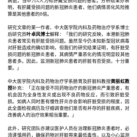
病逝，当中71%人为有肝藏受损问题的患者。分析结果亦表
明，有肝藏受损问题的新冠肺炎患者，他们病情恶化风险推
算是其他患者的8倍。
研究文章的第一作者、中大医学院内科及药物治疗学系博士
后研究员
叶卓风博士
解释：「我们的研究反映，本港新冠肺
炎患者常见有肝脏受损问题。虽然至今仍未知新型冠状病毒
对肝脏造成的确切影响，但我们的研究结果证明，有肝脏受
损问题的新冠肺炎患者，其病情严重恶化的情况明显较其他
患者多。因此，监测新冠肺炎患者的肝脏有否受损，十分重
要。」
中大医学院内科及药物治疗学系肠胃及肝脏科教授
黄丽虹教
授
补充：「正在接受不同药物治疗的新冠肺炎严重患者，有
机会因为全身性发炎或出现不良药物反应，而引致肝脏受
损。如病人同时患有慢性肝炎亦会影响肝脏受损的程度，因
此全面检视病历及仔细调查他们是否有并存的肝脏疾病，对
改善病人的治疗效果相当重要。」
此外，研究团队亦建议医护人员在治理新冠肺炎患者时，必
须谨慎用药，确保药物对肝脏带来最低毒性，以及小心监测