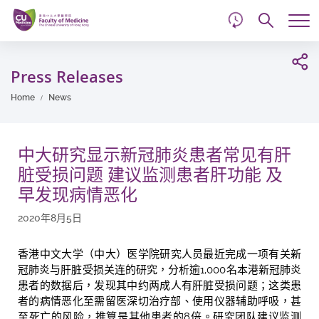
d
Skip
Searc
to
Tog
main
me
Start
content
main
Press Releases
content
Home
News
中大研究显示新冠肺炎患者常见有肝
脏受损问题 建议监测患者肝功能 及
早发现病情恶化
2020年8月5日
香港中文大学（中大）医学院
研
究
人员最近完成一项有关新
冠肺炎与肝
脏
受损关连的研
究
，
分析逾
1,000
名本港新冠肺炎
患者的数据
后
，发现其中
约
两
成
人有肝脏受损
问题
；
这
类
患
者
的
病情恶化至需留医深切治疗部、
使用仪器辅助呼
吸
，甚
至死亡的风
险
，
推算
是其他患者的
8
倍
。
研
究
团队建议监测