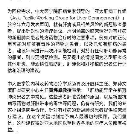
为回应需求，中大医学院肝病专家领导的「亚太肝病工作组
（Asia-Pacific Working Group for Liver Derangement）」
於今年六月发表声明，就有肝病或具相关风险的新冠肺炎患
者，提出针对性的治疗建议。声明涵盖的临床情况为有肝病
的新冠肺炎患者处方药物治疗时的注意事项，例如对於正使
用可能对肝脏有毒性的药物之患者，以及已知有肝病的患
者，建议每周进行两次肝功能检测；对於有任何肝功能异常
的患者，则应更频繁检测。另又提出疫情期间为乙型肝炎或
其他肝炎、非酒精性脂肪肝、肝硬化和肝移植的患者进行评
估和治理的建议。
中大医学院内科及药物治疗学系肠胃及肝脏科主任、郑孙文
淑肝炎研究中心主任
黄炜燊
教授
表示：「肝功能异常在新冠
肺炎患者之中常见。这些患者肝脏受损的原因，以及新型抗
病毒药物对肝脏带来的毒性等问题，仍有待研究，我们的专
家小组遂携手合作，针对有肝病的新冠肺炎患者提供临床治
疗建议，在这个关键时刻给予病人最适切的照顾。我们坚
信，这些建议将对亚太地区以至世界各地的医疗人员都有裨
益。」