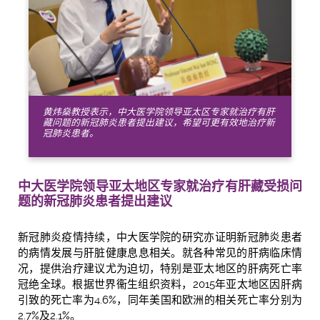
黄炜燊教授表示，中大医学院领导亚太区专家就治疗有肝
藏问题的新冠肺炎患者提出建议，希望可更有效地治疗新
冠肺炎患者。
中大医学院
领导亚太
地区专家
就
治疗有肝藏受损问
题的新冠肺炎患者提出建议
新冠肺炎疫情持续，中大医学院的研究亦证明新冠肺炎患者
的病情发展与肝脏健康息息相关。就各种常见的肝病临床情
况，提供治疗建议尤为迫切，特别是亚太地区的肝病死亡率
冠绝全球。根据世界衞生组织资料，2015年亚太地区因肝病
引致的死亡率为4.6%，同年美国和欧洲的相关死亡率分别为
2.7%及2.1%。