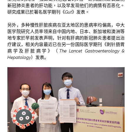
新冠肺炎患者的肝功能，以及早发现他
们
的
病情
有否
恶化
。
研究
成果
已於著名医学
期刊
《
Gut
》
发表。
另外，多种慢性肝脏疾病在亚太地区的患病率均偏高，中大
医学院研究人员率领来自中国内地、日本、新加坡和澳洲等
地专家於早前发表声明，针对有肝病的新冠肺炎患者提出治
疗建议，相关内容最近已在另一份国际医学期刊《刺针肠胃
病学及肝脏病学》（
The Lancet Gastroenterology &
Hepatology
）发表。