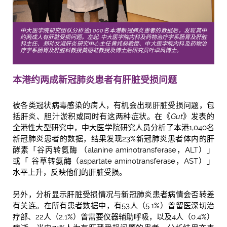
中大医学院研究团队分析逾1,000名本港新冠肺炎患者的数据后，发现其中
约两成人有肝脏受损问题。左起: 中大医学院内科及药物治疗学系肠胃及肝脏
科主任、郑孙文淑肝炎研究中心主任黄炜燊教授、中大医学院内科及药物治
疗学系肠胃及肝脏科教授黄丽虹教授及博士后研究员叶卓风博士。
本港约
两
成新冠肺炎患者有肝脏受损问题
被各类冠状病毒感染的病人，有机会出现肝脏受损问题，包
括肝炎、胆汁淤积或同时有这两种症状。在《
Gut
》发表的
全港性大型研究中，中大医学院研究人员分析了本港1,040名
新冠肺炎患者的数据，结果发现23%新冠肺炎患者体内的肝
酵素「谷丙转氨酶 （alanine aminotransferase，ALT）」
或「 谷草转氨酶（aspartate aminotransferase，AST）」
水平上升，反映他们的肝脏受损。
另外，分析显示肝脏受损情况与新冠肺炎患者病情会否转差
有关连。在所有患者数据中，有53人（5.1%）曾留医深切治
疗部、22人（2.1%）曾需要仪器辅助呼吸，以及4人（0.4%）