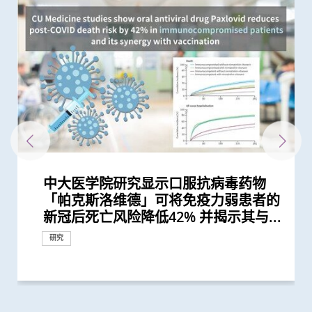
中大医学院研究显示口服抗病毒药物
中大研究显示口服抗病毒药物「帕克斯
中大分析文字报告发现新冠症状会随病
新冠疫苗复必泰及科兴引发之「T细胞
中大研究显示新冠风土化期间市民愿意
中大研究建议本港安老院舍应维持现有
中大成功开发实时生物信息平台评估新
港大及中大医学院联合研究发现已接种
中大医学院调查发现 仅4分之1未接种
中大医学院推算全港约有二万名未被发
中大医学院调查发现政府在推动新冠疫
中大研究显示社区接触环境对新冠肺炎
中大招募三千港人 侦查隐性新冠感染
中大医学院公布「2019新型冠状病毒社
中大汇聚逾200位区域专家 探讨私人医
中大医学院全球研究揭示头颈癌发病风
中大与香港消防处签署备忘录 合办必
赛马会 We WATCH 优活健康计划 优活
「赛马会共建健康家庭计划」开展第二
逾140位来自八个国家及地区代表云集
中大完成全球首个分析温度对人体近
中大举办「健康校园论坛」推广跨界别
中大医学院研究发现 城市发展及生活
中大与东南亚及英国学府共同研究 为
中大与欧美合作伙伴共同领导国际研究
中大成功研发精准计算模型 准确预测
中大举办「健康校园论坛」推广学童精
中大医学院发现良性前列腺增生患者感
中大研究估算在本港新冠Omicron病
中大医学院研发的SIM01微生态配方有
200多位亚太区公共衞生界代表云集中
中大推出「赛马会 We WATCH 优活健
中大研究显示香港人虽长寿但老年残疾
中大医学院发现可预测新冠疫苗长期药
中大研究发现香港儿童近视率创新高
中大威院研究证实新冠抗病毒药适用於
研究揭示在怀孕期间感染2019冠状病毒
中大证实「医健通」健康管理功能有助
中大研究证实新冠口服药有效降低院舍
中大医学院大型临床研究证实口服微胶
中大医学院进行亚洲最大型长新冠研究
中大发现间皮瘤的女性发病率上升 高
中大发现原发性脑癌的年轻男性发病率
港大及中大医学院联合研究证实 吸烟
中大医学院开展「赛马会痛『正』能量
中大医学院开展「赛马会共建健康家庭
大型临床研究证中大肠道微生态配方
中大医学院获医管局支持开展香港首个
本港儿童疫情期间生活习惯全线失守
中大研究发现接种疫苗加强剂有效提高
中大发现霍奇金淋巴癌发病率以亚洲升
中大研究显示第三剂疫苗是高危群组抵
中大临床研究中心与中大医院合作 进
中大医学院全球首证有「长新冠型肠道
中大医学院研究显示新冠康复者有较高
中大医学院联同九龙城民政事务处举办
港大及中大医学院联合研究发现 吸烟
中大港大干细胞研究揭示新冠病毒诱发
中大研究发现肠道微生态失衡与「长新
中大医学院发现东亚地区肺癌发病率及
一月七日起重启部分严谨社交距离措施
港大及中大医学院联合研究发现 第三
港大及中大医学院联合研究发现 新型
中大港大联合研究发现「青春双歧杆
中大研究揭示新冠肺炎患者急性肾损伤
中大研究显示订立标准的实验设置有助
中大发现新冠疫情期间本港学童近视发
中大与港大医学院带领国际科研团队发
中大研发电脑演算平台 创新通过基因
中大研究显示新冠病毒抗体可经母体传
中大医学院研究指幼儿成为新冠病毒
中大医学院研究指出优化肠道微生态有
中大医学院与海外外科专家联合建议
中大研究显示空气污染地区居住者 可
中大发现新冠患者的肠道内缺乏可调节
中大成功研发「全自动视网膜图像分
中大证实以鼻纸条采集鼻液样本检测新
四成港人肠道微生态失衡情况与新冠患
中大医学院研究显示吸烟为全球膀胱癌
中大医学院发现胰脏癌有全球上升及年
中大证新冠婴孩患者粪便带病毒 可成
本港新冠肺炎死亡个案绝大部分为60岁
中大研究显示新冠肺炎患者常见有肝脏
中大发现糖尿病或为感染新冠肺炎高危
香港中文大学健康公平研究所成立 发
中大医学院领导的调查显示 全球泌尿
中大全球首证新冠患者肠道微生态现失
中大医学院为机场抵港人士提供免费粪
中大发现新型冠状病毒于呼吸道清除后
香港中文大学赛马会长者痛症缓解计划
响应世界高血压日 中大推动「全民关
香港中文大学 – 埃克塞特大学环境持续
「香港中文大学敬霆静观研究与培训中
中大研究揭示子宫颈癌疫苗接种计划的
中大研究显示「行为激活及静观结合疗
中大医学院杨永强教授在莫庆尧访问学
中大进行亚洲首项家居清洁剂对儿童健
中大研究发现本地每5名口咽癌患者1人
香港中文大学全球卫生中心杰出讲座系
香港中文大学全球卫生中心杰出讲座系
中大成功研发全自动化视网膜图像分析
中大「环保新思维」系列 中大建议香
中大促请单车使用者佩戴头盔及其他防
(只提供英文版本) Opening
CCOU灾害与人道救援研究所成立典礼
中大「环保新思维」系列 研究发现本
「帕克斯洛维德」可将免疫力弱患者的
洛维德」可降低新冠住院患者急症期后
毒变异及疫苗接种情况改变 并证实人
反应」可有效预防不同新冠病毒变异株
继续戴口罩及用酒精消毒液洁手 但接
防疫措施
冠疫苗效用 针对变异病毒 准确度达
疫苗人士 在感染新型冠状病毒变异株
新冠疫苗人士有意於未来半年接种 必
现新冠感染者 研究证实本港所有疫苗
苗接种上扮演最重要角色
传播起关键作用 娱乐场所是传播次数
拆解防疫关键
区研究」结果
疗保险如何推动全民健康覆盖
险存在地域差异 本港整体发病率高於
修学科 为公共衞生和体育运动人才赋
健康国际会议 引领生活方式医学 社区
阶段 加强支援本港多元族裔社群精神
中大 探讨私人医疗保险在亚太地区医
3,000种血浆蛋白影响的研究 发现超过
身心健康计划 及早加强学童抗逆力
方式或会增加气管癌发病风险 宜加强
大型语言模型在公共衞生研究中的角色
为自闭症患者男女失衡比例带来崭新见
病毒基因进化 助提升流感疫苗功效
神健康 鼓励参照世卫「健康促进学校
染新冠病毒后 泌尿系统出现并发症风
毒流行期间 半数感染个案未被发现
效纾缓新冠后遗症 研究结果刚发表於
大 探讨疫后医疗系统和社区抗疫力
康计划」全港首次采用「生活方式医
问题严重 地区间存在显著社会经济不
效的肠道微生物和代谢物标记
新冠疫情后六岁儿童患近视人数倍增
严重肾病患者
病 如何对胎盘造成不良影响
糖尿病自我管理
长者五成入院风险及防止病情恶化
囊活菌配方SIM01有效纾缓新冠后遗症
推算生殖系统徵状如性功能障碍困扰逾
收入国家的发病率较高
上升 以高收入国家的升幅较为显著
及肥胖令患上重症新冠肺炎的风险增加
计划」 引入创新痛症管理方法 连系社
计划」 助少数族裔提升健康管理能力
(SIM01) 能减新冠及其他细菌和病毒感
大型长新冠研究 协助政府策划更全面
疫下儿童超重和肥胖比率增近两倍 疫
母乳中新冠病毒抗体 保护年幼婴儿
幅最为显著 本港男士发病率上升幅度
抗新冠病毒感染的关键
行香港首个专为新冠肺炎研发的口服药
微生态」利用肠道微生态可准确预测、
风险出现干眼症
社区学童疫苗接种计划 目标为2,000名
增加患上新冠肺炎的风险
血管炎症新机制
冠」息息相关
死亡率冠绝全球
后的香港疫情估算
剂复必泰疫苗能提供足够抗体 抵抗新
冠状病毒变异株 Omicron 可大幅减低
菌」可加强新冠疫苗成效
的新机制和治疗方法
确保新冠病毒核酸检测表现
病率为疫情前2.5倍 研究指减少户外活
现丙肝药物可治新冠肺炎
数据实时评估疫苗功效
至胎儿
「隐形传播者」的风险不容忽视 病毒
望提升新冠疫苗安全及成效
新冠患者将手术延后七星期以减低死亡
安全地透过定期运动预防罹患糖尿病
免疫力的益菌 八成新冠患者出现「长
析」技术计算自闭症风险 可用於自闭
冠肺炎安全、简易及准确度高 适用於
者类似 中大研发「微生态免疫力配
主因 联同多国专家制订「经尿道膀胱
轻化趋势 女性上升幅度较高
隐形传播者 成立新冠病毒检测中心 致
或以上 中大率领国际专家共同制定策
受损问题 建议监测患者肝功能 及早发
因素 研究有助了解病毒致病潜在机制
布本港住屋负担能力对身心健康的影响
科服务因新冠病毒大流行而被严重推迟
衡状况 成功研发益生菌配方平衡肠道
便检测服务 首阶段以儿童及婴孩为目
仍存留于粪便 计划为检疫中心隔离人
初步数据显示九成受访长者有两个或以
注血压月」 呼吁大众关注血压
与应变联合研究中心 进行亚洲首个
心」成立
成功关键
法」有助降低重性抑郁症风险
人讲座谈「善终治疗」
康影响的全面流行病学研究 发现经常
感染HPV病毒 推公众筛查以了解口腔感
列： Public Health England理念及应
列： 南非国家卫生部部长分享伊波拉
系统 有助糖尿病患者预防中风
港新空气质素指标不应忽视粗颗粒污染
护措施 以减轻意外引致的脑创伤
Ceremony of International
今日顺利举行
港车辆排放二氧化氮比例有增加趋势
新冠后死亡风险降低42% 并揭示其与...
死亡和出现后遗症的风险
工智能大型语言模型有助传染病研究
引起的严重疾病
种新冠疫苗加强剂意愿偏低
95%
Omicron后能对不同的新冠病毒变异...
须尽快增加接种诱因
接种者均产生中和抗体 呼吁透过接种...
最多的主要接触环境
全球平均水平 全球女性发病风险趋升
能
推动健康老龄化
健康
疗系统的策略角色
八成与「血压上升」或「缺血性心脏...
健康教育
带来崭新见解
解
框架」 支援构建健康校园
险可高达五倍
国际权威医学期刊 《刺针传染病学》
学」 助中年人预防慢性疾病
平等状况
低浓度阿托品眼药水结合红光疗法研...
40万港人
65%至81%
区支援服务
染风险
的长新冠医疗服务
后抗拒「重回正轨」
全球之冠
物临床研究
诊断及治疗「长新冠」
市民接种新冠疫苗
型冠状病毒变异株Omicron
复必泰疫苗的病毒中和能力
动时间及增加使用电子产品为主因
载量及带活性病毒的比例偏高 持续带...
风险
新冠」症状 肠道微生态失衡成关键
症筛查 及早为患者提供治疗
不同年龄层 提倡广泛使用以达更佳疫...
方」证有效促进新冠患者康复 有望提...
肿瘤整块切除术」的临床指引
力为婴幼儿作粪便检测
略 照顾长者及认知障碍症患者
现病情恶化
研究结果
微生态 有望增强免疫力
标 助揪出感染新型冠状病毒「隐形个...
士化验粪便 及早揪出「隐形个案」减...
上疼痛部位
「蓝色空间对身心健康」研究 发现「...
使用家居清洁剂可增加引发儿童鼻炎...
染HPV情况
对公共卫生危机经验分享
疫情对南非及非洲大陆的影响
物
Conference on Global Health and...
或与政府推行柴油改善计划有关
研究
研究
研究
研究
研讨会
健康推广计划
研究
研究
研讨会
研究
研究
研究
研究
研究
研究
研究
研究
捐款
研究
研究
研究
研究
研究
研究
研究
研究
研究
研究
研究
研究
研究
研究
研究
研究
研究
研究
研究
健康推广计划
研究
研究
研究
研讨会
研究
研究
教育
研究
研究
研究
研究
研究
研究
研究
研究
研究
研究
研究
医学教育
健康推广计划
健康推广计划
健康推广计划
研究
研究
研究
研究
健康推广计划
研究
研究
健康推广计划
研究
研究
研究
研究
研究
研究
研究
研究
研究
研究
研究
健康推广计划
研究
研究
研究
研究
国际合作
研究
研究
研究
研究
研究
研究
研究
研究
研究
研究
临床服务
研究
健康推广计划
研究
研究
研究
研讨会
外科创新技术
研究
研讨会
研究