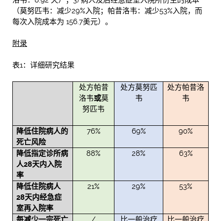
洛韦：8.92 天）；3) 病人及后经急症室入院所衍生的成本
（莫努匹韦：减少29%入院；帕昔洛韦：减少53%入院，而
每次入院成本为 156.7美元）。
附录
表1：详细研究结果
处方帕昔
处方莫努匹
处方帕昔洛
洛韦
或
莫
韦
韦
努匹韦
降低住院病人的
76%
69%
90%
死亡风险
降低指定诊所病
88%
28%
63%
人
28
天内入院
率
降低住院病人
21%
29%
53%
28
天内经急症
室再入院率
每减少一宗死亡
/
比一般治疗
比一般治疗