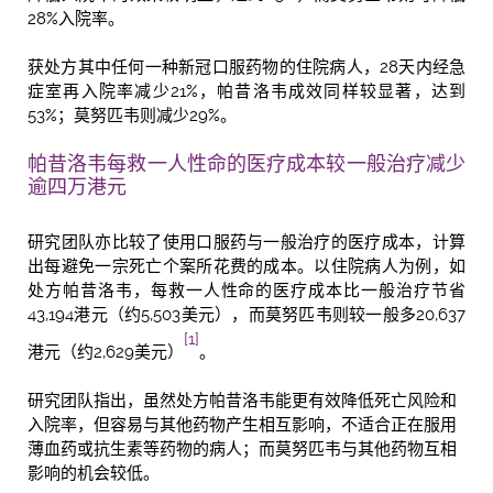
28%入院率。
获处方其中任何一种新冠口服药物的住院病人，28天内经急
症室再入院率减少21%，帕昔洛韦成效同样较显著，达到
53%；莫努匹韦则减少29%。
帕昔洛韦每救一人性命的医疗成本较一般治疗减少
逾四万港元
研究团队亦比较了使用口服药与一般治疗的医疗成本，计算
出每避免一宗死亡个案所花费的成本。以住院病人为例，如
处方帕昔洛韦，每救一人性命的医疗成本比一般治疗节省
43,194港元（约5,503美元），而莫努匹韦则较一般多20,637
[1]
港元（约2,629美元）
。
研究团队指出，虽然处方帕昔洛韦能更有效降低死亡风险和
入院率，但容易与其他药物产生相互影响，不适合正在服用
薄血药或抗生素等药物的病人；而莫努匹韦与其他药物互相
影响的机会较低。