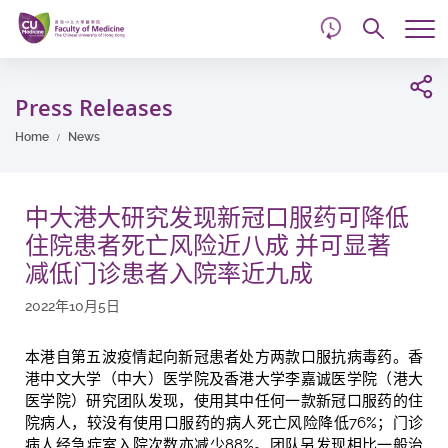
d
Skip
Searc
to
Tog
main
me
Start
content
main
Press Releases
content
Home
News
中大港大研究发现新冠口服药可降低
住院患者死亡风险近八成 并可显著
减低门诊患者入院率近九成
2022年10月5日
本港自第五波疫情起向新冠患者处方两款口服抗病毒药。香
港中文大学（中大）医学院及香港大学李嘉诚医学院（港大
医学院）研究团队发现，使用其中任何一款新冠口服药的住
院病人，较没有使用口服药的病人死亡风险降低76%；门诊
病人经急症室入院次数亦减少88%。团队另发现相比一般治