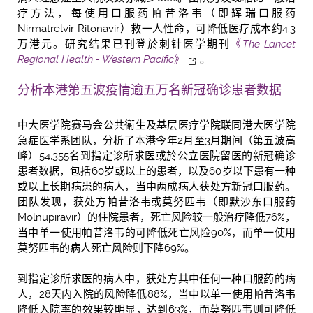
疗方法，每使用口服药帕昔洛韦（即辉瑞口服药
Nirmatrelvir-Ritonavir）救一人性命，可降低医疗成本约4.3
万港元。研究结果已刊登於刺针医学期刊
《
The Lancet
Regional Health - Western Pacific
》
。
分析本港第五波疫情逾五万名新冠确诊患者数据
中大医学院赛马会公共衞生及基层医疗学院联同港大医学院
急症医学系团队，分析了本港今年2月至3月期间（第五波高
峰）54,355名到指定诊所求医或於公立医院留医的新冠确诊
患者数据，包括60岁或以上的患者，以及60岁以下患有一种
或以上长期病患的病人，当中两成病人获处方新冠口服药。
团队发现，获处方帕昔洛韦或莫努匹韦（即默沙东口服药
Molnupiravir）的住院患者，死亡风险较一般治疗降低76%，
当中单一使用帕昔洛韦的可降低死亡风险90%，而单一使用
莫努匹韦的病人死亡风险则下降69%。
到指定诊所求医的病人中，获处方其中任何一种口服药的病
人，28天内入院的风险降低88%，当中以单一使用帕昔洛韦
降低入院率的效果较明显，达到63%，而莫努匹韦则可降低