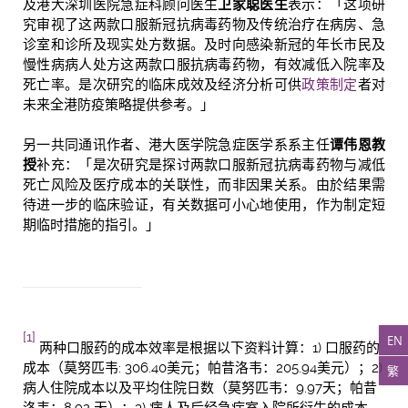
及港大深圳医院急症科顾问医生
卫家聪医生
表示：「这项研
究审视了这两款口服新冠抗病毒药物及传统治疗在病房、急
诊室和诊所及现实处方数据。及时向感染新冠的年长市民及
慢性病病人处方这两款口服抗病毒药物，有效减低入院率及
死亡率。是次研究的临床成效及经济分析可供
政策制定
者对
未来全港防疫策略提供参考。」
另一共同通讯作者、港大医学院急症医学系系主任
谭伟恩教
授
补充：「是次研究是探讨两款口服新冠抗病毒药物与减低
死亡风险及医疗成本的关联性，而非因果关系。由於结果需
待进一步的临床验证，有关数据可小心地使用，作为制定短
期临时措施的指引。」
[1]
EN
两种口服药的成本效率是根据以下资料计算：1) 口服药的
成本（莫努匹韦: 306.40美元；帕昔洛韦：205.94美元）；2)
繁
病人住院成本以及平均住院日数（莫努匹韦：9.97天；帕昔