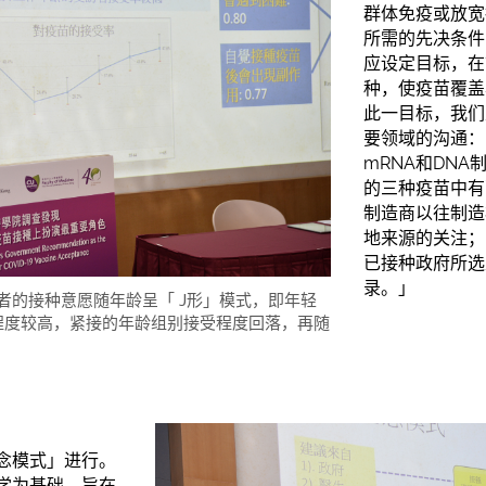
群体免疫或放宽
所需的先决条件
应设定目标，在
种，使疫苗覆盖
此一目标，我们
要领域的沟通：
mRNA和DN
的三种疫苗中有
制造商以往制造
地来源的关注；
已接种政府所选
录。」
者的接种意愿随年龄呈「 J形」模式，即年轻
受程度较高，紧接的年龄组别接受程度回落，再随
念模式」进行。
学为基础，旨在