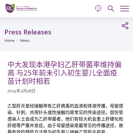
d
Skip
Searc
to
Tog
main
me
Start
content
main
Press Releases
content
Home
News
中大发现本港孕妇乙肝带菌率维持偏
高 与25年前未引入初生婴儿全面疫
苗计划时相若
2015年4月28日
乙型肝炎是经接触带有乙肝病毒的血液和体液传播，母婴感
染、针刺、共用针头或性接触均是常见的传染途径。部份受
感染人士会成为乙肝带菌者，他们有较大机会患上肝硬化和
肝癌等严重并发症。由于母婴感染是最常见的传播途径，故
最有效的预防方法是为初生婴儿接种乙型肝炎疫苗。