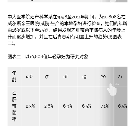
中大医学院妇产科学系在1998至2011年期间，为10,808名在
威尔斯亲王医院(威院)生产的本地孕妇进行检查，她们的年龄
由16岁或以下至25岁，结果发现乙肝带菌率随病人的年龄上
升而逐步增加，并且在后青春期有明显上升的趋势(见图表
二)。
图表二 –以10,808位年轻孕妇为研究对象
年
≤16
17
18
19
20
21
龄
乙
肝
带
2.3%
2.6%
6.9%
6.5%
7.1%
6.5%
菌
率