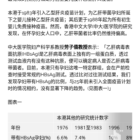
本港于1983年引入乙型肝炎疫苗计划，为乙肝带菌孕妇所诞
下之婴儿接种乙型肝炎疫苗；其后更于1988年起为所有初生
婴儿免费接种疫苗。然而，香港中文大学(中大)医学院的研究
发现，在怀孕妇女人口中，乙肝带菌者比率仍然维持偏高。
中大医学院妇产科学系教授
劳子僖教授
表示：「乙肝病毒表
面抗原(HBsAg)是乙肝病毒表面上独有的一组蛋白质，透过
测试血液内有没有这种抗原，便可以确定病人是否乙肝病毒
带菌者。目前，本港只有孕妇这唯一特定群组，会在产前检
查时接受常规的HBsAg测试。透过比对过往测试结果，我们
发现孕妇带有HBsAg的比例，与25年前未引入全面疫苗计划
时的情况相约，没有显著下降的趋势。(见图表一)」
图表一
本港其他的研究统计数字
年份
1976
1981至1983
1996
1998 
带有HBsAg孕妇(%)
6.6%
7.4%
10%
8%