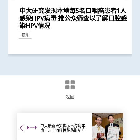
中大研究发现本地每5名口咽癌患者1人
中大就七种常见呼吸道病毒进行全港首
中大医学院调查发现 仅4分之1未接种
中大医学院推算全港约有二万名未被发
中大医学院研究指幼儿成为新冠病毒
中大医学院调查发现政府在推动新冠疫
中大全基因组测序技术为惯性流产夫妇
中大招募三千港人 侦查隐性新冠感染
患有多囊卵巢综合症华人女性的糖尿病
中大改良英国胎儿医学基金会之「三重
中大率先引入全基因组测序技术作胎儿
中大研究揭示子宫颈癌疫苗接种计划的
中大研究证轮状病毒疫苗对香港儿童非
中大推全球首项运用「单细胞基因技
中大研究发现成年人及长者感染呼吸道
中大公布本港严重人类猪型流感的最新
中大全新一站式PGT-Plus方案 精准辨
中大医学院全球研究揭示头颈癌发病风
中大医学院长达近20年追踪研究 揭示
怀未足月孖胎孕妇急性主动脉撕裂 情
中大研究发现部分高危孕妇未能透过阿
中大发现调整生活方式的介入治疗方案
中大研究揭示未来十年香港每千人将有
中大发现治疗子宫内膜异位症的新靶点
中大医学院开创儿童宏基因组组装基因
中大与伦敦大学玛丽皇后学院领导全球
中大领导亚洲多中心研究证实早孕期
中大研究揭示乙肝药「富马酸替诺福
中大研究估算在本港新冠Omicron病
医务衞生局到访中大医学院 参观先进
中大辅助生育技术中心助本港癌症患者
中大何善衡传染病研究中心成立
中大与家计会合作开展赛马会「高危配
中大研究发现乙肝康复者的严重肝病并
中大研究发现接种疫苗加强剂有效提高
中大医科生研究发现STK3激酶促进胃
中大与美国贝勒医学院研究证实阿士匹
中大研究显示新冠病毒抗体可经母体传
中大医学院与海外外科专家联合建议
中大医学院联同全球糖尿病知名专家合
中大医学院研究显示吸烟为全球膀胱癌
中大成功完成全球首宗利用内镜手术机
中大证新冠婴孩患者粪便带病毒 可成
中大证实改良版高能聚焦超声波有效治
中大研究显示新冠肺炎患者常见有肝脏
中大全球首证新冠患者肠道微生态现失
中大医学院为机场抵港人士提供免费粪
中大发现新型冠状病毒于呼吸道清除后
中大医学院公布「2019新型冠状病毒社
婴儿肠道菌群影响一生 中大团队研
中大研究发现田园生活有助预防儿童罹
多元化预防衰老活动有助减低衰老状况
中大设计的介入措施有效提升本地幼童
中大研究警示怀孕妇女注意体重增幅
中大成立亚洲首间「微生物移植及研究
中大研究揭乙肝康复者仍存罹患肝癌风
中大建议所有孕妇作口服葡萄糖耐量测
中大率国际研究 订治疗肺癌基因变异
中大公布「动脉粥样硬化」形成新发现
中大公布全球首项「针对亚士匹灵引致
中大研究发现每5名糖尿病患者中 1人
中大成立周佩芳认知障碍预防研究中心
中大全球首项研究确认新大肠癌高风险
中大进行亚洲首项家居清洁剂对儿童健
中大成立全球首个华人「早发性认知障
中大港大率先应用3D打印技术于复杂
中大与全球30多国专家合作研究 发现
中大与多国中风专家领导一项全球研究
中大联同国际专家发现引致脑退化基
中大推全港首个「多发性硬化症」中西
中大再获夏约书孤儿症基金会支持新生
中大公布亚洲首项针对肥胖「睡眠窒息
中大研究「肠道微生物移植」治疗难辨
中大成功研发新物料有助骨质疏松性骨
中大医学院许树昌教授于《刺针》发表
中大推算本地吸烟人士一生至少花逾百
中大倡议新药物治疗标准逆转脑血管硬
中大最新研究揭示本港每年逾十万非酒
中大医科生研究发现本港高血压人士药
中大研究指朋侪关顾 可减少受情绪困
中大与养和医院携手研究 发现抑郁症
社区衰老状况筛查 发现65岁或以上的
中大证实注射「加压素」可有效降低宫
中大成立一期临床研究中心 加强本地
中大公布香港市民运动模式与情绪病风
香港中文大学成立消化疾病研究国家重
中大公布香港慢性肾病透析患者就业研
中大公布小中风的最新药物治疗方法
香港和澳门的炎症性肠病新增个案高踞
中大评估及治疗逾300名因吸食氯胺酮
香港中文大学研究发现，身体和认知活
中大推全港大型「鼻咽癌血液测试研究
中大研究揭示轻度听障对儿童学习及言
中大与夏约书孤儿症基金会携手合作
中大制订肝癌风险评估指数 准确预测
中大首推全港脆性X综合症 (X染色体易
中大发现四成冠心病高危人士患有大肠
中大发现新型流感疫苗有助本港更有效
中大与美国专家携手合作进行临床遗传
抗病毒治疗能预防肝癌复发 中大代表
中大发现乙肝表面抗原定量 能助乙肝
中大率先引入基因晶(芯)片技术作胎儿
感染HPV病毒 推公众筛查以了解口腔感
个流行病学分析 发现「呼吸道合胞病
新冠疫苗人士有意於未来半年接种 必
现新冠感染者 研究证实本港所有疫苗
「隐形传播者」的风险不容忽视 病毒
苗接种上扮演最重要角色
作更精准的遗传病因检测及诊断
拆解防疫关键
风险是非患病人士的4倍
检测方法」 证可提升亚洲孕妇「早产
产前诊断
成功关键
常有效
术」检测卵子质素研究 破解卵子老化
合胞病毒和流感病毒可致命
情况
识传统检测中复杂基因异常「盲点」
险存在地域差异 本港整体发病率高於
妊娠糖尿及怀孕期血糖上升对孕妇及子
况极罕见危急 中大威院跨专科团队成
士匹灵预防妊娠毒血症的原因
可减轻近七成爱滋病病毒感染者的代谢
一人患上炎症性肠病 医疗负担飙升至
及药物
组数据库（MAGIC） 促进生命早期微
最大型「缩时成像培养箱」研究 发现
「早产妊娠毒血症」筛查及预防 有助
韦」增长者骨折风险
毒流行期间 半数感染个案未被发现
医学教研设施 与教职员及学生会面交
保存生殖能力
偶遗传病基因筛查」计划
发症风险会随时间下降 唯仍须注意患
母乳中新冠病毒抗体 保护年幼婴儿
癌发展 可作为独立预后指标
灵可减慢妊娠代谢时钟 降低患妊娠毒
至胎儿
新冠患者将手术延后七星期以减低死亡
作四年 为《刺针》制定糖尿病多元综
主因 联同多国专家制订「经尿道膀胱
械人进行内镜黏膜下剥离术治大肠癌
隐形传播者 成立新冠病毒检测中心 致
疗子宫肌瘤
受损问题 建议监测患者肝功能 及早发
衡状况 成功研发益生菌配方平衡肠道
便检测服务 首阶段以儿童及婴孩为目
仍存留于粪便 计划为检疫中心隔离人
区研究」结果
「三岁定八十」之谜
患哮喘
逾8成「前期衰老」长者逆转为「非衰
流感疫苗接种率
中心」
险
试 全港两成孕妇患妊娠糖尿 研究发现
新典范
揭示心血管疾病治疗新方向
肠道出血」的新发现 停服亚士匹灵可
因脂肪肝引致严重肝纤维化或肝硬化
设立一站式简易网站提供认知障碍症资
群组
康影响的全面流行病学研究 发现经常
碍症」研究登记册
心脏手术
小中风新药物疗法
发现及早评估与治疗「小中风」可降低
因 为治疗及预防「阿兹海默氏症」带
医结合治疗先导计划 助患者控制病情
儿筛查服务 新增「先天性肾上腺皮质
症」患者生活模式研究 证实个人化辅
梭菌感染 治愈率为传统抗生素治疗的3
折固定和愈合 可缩短三成愈合时间 提
评论新沙士文章 强调医院感染控制措
万购烟草产品 吁戒烟为健康财富双增
化
精性脂肪肝新症
物依从性未如理想 仅五成患者血压受
扰之糖尿患者住院百分比
患者出现睡眠行为障碍或是脑退化先兆
社区人口中 过半已踏入前期衰老
腔镜子宫肌瘤切除术风险
新药开发
险研究 揭示身心运动有助减低情绪病
点实验室 提升消化道疾病诊治水平
究并提倡中末期患者接受透析前的早期
亚太区首三位 中大成立资料库助市民
而患有排尿功能障碍青年 最新研究证
动可以维护与改进轻度认知损害患者的
计划」 现招募二万名市民参与 冀有效
语的影响 现招募听障学童参与研究计
于本港率先推出新生儿代谢筛查计划
乙肝病人的肝癌风险
裂症) 筛查服务
癌前期肿瘤
控制流行性感冒
学培训 设立本港首个一站式遗传病门
香港拟定亚太区慢性乙肝治疗指引
患者有效预测合适的停药时间
产前诊断
捐款
研究
研究
染HPV情况
毒」及「甲型流感」为两大致命病毒
须尽快增加接种诱因
接种者均产生中和抗体 呼吁透过接种...
载量及带活性病毒的比例偏高 持续带...
妊娠毒血症检出率」一倍
及女性不育之谜
降低人工受孕流产及异常妊娠风险
全球平均水平 全球女性发病风险趋升
女的长期健康风险
功为孕妇紧急修复主动脉保三命
性脂肪肝病情
每年逾四亿港元 情况急需正视
生物群研究
以此技术培养体外受精胚胎效果与传...
高危孕妇减四成患病风险 与威院推行...
流
肝癌风险 建议接受长期肝癌监测
血症风险
风险
合策略
肿瘤整块切除术」的临床指引
力为婴幼儿作粪便检测
现病情恶化
微生态 有望增强免疫力
标 助揪出感染新型冠状病毒「隐形个...
士化验粪便 及早揪出「隐形个案」减...
老」
其子女糖尿病风险为同龄儿童3倍
增加患严重心血管疾病及死亡风险逾...
讯
使用家居清洁剂可增加引发儿童鼻炎...
七成中风风险
来新方向
并纾缓疲劳及认知症状
增生症」检测
导疗程有效减轻病情
倍
升三成骨骼强度
施对控制疫情极为重要
值
控
风险
造福人类健康
教育计划
增加认知
实综合消炎治疗能显著改善病情
大脑功能
侦测早期患者
划以探讨复康介入成效
诊服务
研究
研究
研究
研究
研究
研究
研究
研究
研究
研究
研究
研究
研究
研究
健康推广计划
研究
教育
研究
外科创新技术
研究
研究
研究
研究
研究
研究
研究
研究
研究
研究
研究
研究
研究
研究
研究
研究
研究
研究
研究
研究
研究
捐款
研究
临床服务
研究
研究
研究
研究
研究
研究
研究
研究
研究
研究
研究
研究
研究
研究
研究
临床服务
研究
研究
研究
研究
研究
医学教育
研究
研究
国际合作
国际合作
研究
研究
研究
研究
临床服务
研究
研究
研究
研究
研究
研究
研究
研究
研究
捐款
研究
研究
研究
研究
研究
研究
研究
研究
研究
研究
研究
研究
研究
研究
国际合作
返回
中大最新研究揭示本港每年
上一个
逾十万非酒精性脂肪肝新症