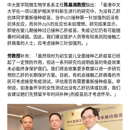
中大医学院微生物学系系主任
陈基湘教授
指出：「香港中文
大学在一项以医护相关学科新生进行的研究中，为没有乙肝
抗体同学重新接种疫苗，当中15%接种第一针加强剂后没有
抗体反应，而另外29%的反应也未如理想。研究结果显示，
即使在婴儿期接种过已接种乙肝疫苗，免疫记忆仍有可能随
著时间减弱。因此，我们建议医护人员等有较高风险接触乙
肝病毒的人士，应考虑接种三针加强剂。」
劳教授
补充：「虽然现时为初生婴儿全面接种乙肝疫苗已经
起了一定预防作用，但这一系列研究均说明疫苗的免疫效果
未必能终身保护我们。我们将会收集更多数据以进一步研究
预防乙肝的长期保护方案。目前，有机会接触乙肝病毒的市
民可考虑接受免疫测试，评估是否有需要重新接种疫苗。举
例说，如准备怀孕的女性测试出没有乙肝抗体或抗原，我们
会建议她们先预留半年时间补种3剂疫苗后才考虑怀孕。」