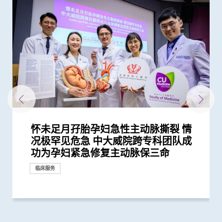
怀未足月孖胎孕妇急性主动脉撕裂 情
中大研究发现部分高危孕妇未能透过阿
中大发现治疗子宫内膜异位症的新靶点
中大研究发现接种疫苗加强剂有效提高
中大与美国贝勒医学院研究证实阿士匹
中大改良英国胎儿医学基金会之「三重
中大研究警示怀孕妇女注意体重增幅
中大建议所有孕妇作口服葡萄糖耐量测
中大全新一站式PGT-Plus方案 精准辨
中大医学院潘昭颐教授获颁「裘槎优秀
中大医学院长达近20年追踪研究 揭示
中大与伦敦大学玛丽皇后学院领导全球
中大研究揭示患妊娠糖尿病孕妇肠道微
中大威院成功以单一导管同时修补二尖
中大威院研究证实新冠抗病毒药适用於
中大辅助生育技术中心助本港癌症患者
中大与家计会合作开展赛马会「高危配
中大研究证搭桥手术后妥善管理血脂水
中大调查发现半数香港孕妇怀孕初期钠
中大研究显示新冠病毒抗体可经母体传
中大证实改良版高能聚焦超声波有效治
中大全基因组测序技术为惯性流产夫妇
患有多囊卵巢综合症华人女性的糖尿病
中大率先引入全基因组测序技术作胎儿
中大推全球首项运用「单细胞基因技
中大再获夏约书孤儿症基金会支持新生
中大发现本港孕妇乙肝带菌率维持偏高
中大证实注射「加压素」可有效降低宫
中大与夏约书孤儿症基金会携手合作
中大首推全港脆性X综合症 (X染色体易
中大与美国专家携手合作进行临床遗传
中大威尔斯亲王医院利国伟心血管治疗
中大率先引入基因晶(芯)片技术作胎儿
况极罕见危急 中大威院跨专科团队成
士匹灵预防妊娠毒血症的原因
及药物
母乳中新冠病毒抗体 保护年幼婴儿
灵可减慢妊娠代谢时钟 降低患妊娠毒
检测方法」 证可提升亚洲孕妇「早产
试 全港两成孕妇患妊娠糖尿 研究发现
识传统检测中复杂基因异常「盲点」
医学科研者奖2026」
妊娠糖尿及怀孕期血糖上升对孕妇及子
最大型「缩时成像培养箱」研究 发现
生态改变 影响婴儿早期神经发育
瓣及三尖瓣 治疗严重心瓣倒流新突破
严重肾病患者
保存生殖能力
偶遗传病基因筛查」计划
平 对减低长远心脏并发症风险至关重
摄取超标
至胎儿
疗子宫肌瘤
作更精准的遗传病因检测及诊断
风险是非患病人士的4倍
产前诊断
术」检测卵子质素研究 破解卵子老化
儿筛查服务 新增「先天性肾上腺皮质
与25年前未引入初生婴儿全面疫苗计划
腔镜子宫肌瘤切除术风险
于本港率先推出新生儿代谢筛查计划
裂症) 筛查服务
学培训 设立本港首个一站式遗传病门
中心正式开幕 配备先进设备及专业技
产前诊断
研究
功为孕妇紧急修复主动脉保三命
血症风险
妊娠毒血症检出率」一倍
其子女糖尿病风险为同龄儿童3倍
降低人工受孕流产及异常妊娠风险
女的长期健康风险
以此技术培养体外受精胚胎效果与传...
要
及女性不育之谜
增生症」检测
时相若
诊服务
术 服务全港心血管病患者
研究
研究
研究
奖项及荣誉
研究
研究
研究
研究
健康推广计划
研究
研究
研究
研究
研究
研究
研究
捐款
临床服务
研究
临床服务
研究
研究
研究
研究
研究
研究
研究
研究
捐款
研究
国际合作
里程碑