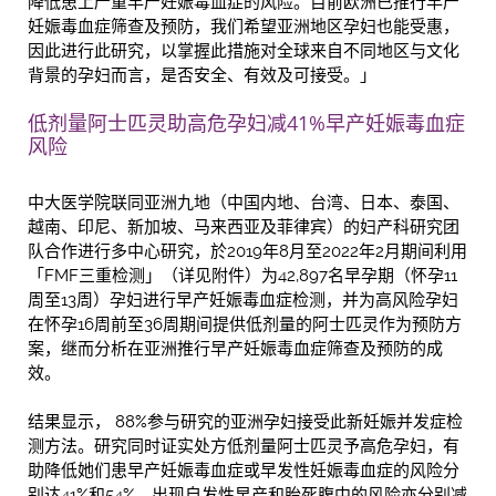
降低患上严重早产妊娠毒血症的风险。目前欧洲已推行早产
妊娠毒血症筛查及预防，我们希望亚洲地区孕妇也能受惠，
因此进行此研究，以掌握此措施对全球来自不同地区与文化
背景的孕妇而言，是否安全、有效及可接受。」
低剂量阿士匹灵助高危孕妇减41%早产妊娠毒血症
风险
中大医学院联同亚洲九地（中国内地、台湾、日本、泰国、
越南、印尼、新加坡、马来西亚及菲律宾）的妇产科研究团
队合作进行多中心研究，於2019年8月至2022年2月期间利用
「FMF三重检测」（详见附件）为42,897名早孕期（怀孕11
周至13周）孕妇进行早产妊娠毒血症检测，并为高风险孕妇
在怀孕16周前至36周期间提供低剂量的阿士匹灵作为预防方
案，继而分析在亚洲推行早产妊娠毒血症筛查及预防的成
效。
结果显示， 88%参与研究的亚洲孕妇接受此新妊娠并发症检
测方法。研究同时证实处方低剂量阿士匹灵予高危孕妇，有
助降低她们患早产妊娠毒血症或早发性妊娠毒血症的风险分
别达41%和54%，出现自发性早产和胎死腹中的风险亦分别减