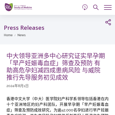
d
Skip
Searc
to
Tog
main
me
Start
content
main
Press Releases
content
Home
News
中大领导亚洲多中心研究证实早孕期
「早产妊娠毒血症」筛查及预防 有
助高危孕妇减四成患病风险 与威院
推行先导服务初见成效
2024年8月1日
香港中文大学（中大）医学院妇产科学系领导包括香港在内
十个亚洲地区的妇产科团队，开展早孕期「早产妊娠毒血
症」筛查及预防成效研究，为逾42,000名孕妇进行早产妊娠