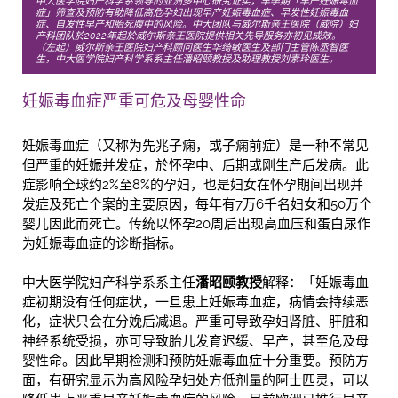
中大医学院妇产科学系领导的亚洲多中心研究证实，早孕期「早产妊娠毒血
症」筛查及预防有助降低高危孕妇出现早产妊娠毒血症、早发性妊娠毒血
症、自发性早产和胎死腹中的风险。中大团队与威尔斯亲王医院（威院）妇
产科团队於2022年起於威尔斯亲王医院提供相关先导服务亦初见成效。
（左起）威尔斯亲王医院妇产科顾问医生华绮敏医生及部门主管陈丞智医
生，中大医学院妇产科学系系主任潘昭颐教授及助理教授刘素玲医生。
妊娠毒血症严重可危及母婴性命
妊娠毒血症（又称为先兆子痫，或子痫前症）是一种不常见
但严重的妊娠并发症，於怀孕中、后期或刚生产后发病。此
症影响全球约2%至8%的孕妇，也是妇女在怀孕期间出现并
发症及死亡个案的主要原因，每年有7万6千名妇女和50万个
婴儿因此而死亡。传统以怀孕20周后出现高血压和蛋白尿作
为妊娠毒血症的诊断指标。
中大医学院妇产科学系系主任
潘昭颐教授
解释：「妊娠毒血
症初期没有任何症状，一旦患上妊娠毒血症，病情会持续恶
化，症状只会在分娩后减退。严重可导致孕妇肾脏、肝脏和
神经系统受损，亦可导致胎儿发育迟缓、早产，甚至危及母
婴性命。因此早期检测和预防妊娠毒血症十分重要。预防方
面，有研究显示为高风险孕妇处方低剂量的阿士匹灵，可以