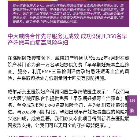
蔡小姐育有两名女儿。她首次怀孕时经筛查发现有高风险患妊娠毒血症，需
要服用阿士匹灵作预防，虽然最后仍出现妊娠毒血症，但宝宝能够足月37周
出生。她在第二次怀孕时依从医生建议，定时服用阿士匹灵，成功避免患妊
娠毒血症。她表示早产妊娠毒血症筛查及预防对於孕妇来说是十分重要并需
要普及，避免怀孕由开心的事变成伤心的事。
中大威院合作先导服务见成效 成功识别1,350名早
产妊娠毒血症高风险孕妇
在潘昭颐教授带领下，威院妇产科团队於2022年4月起在威
院产科门诊为逾一万名孕妇提供免费「早孕期妊娠毒血症筛
查」服务，利用FMF三重检测评估孕妇患妊娠毒血症的风
险，并采取包括处方低剂量阿士匹灵等预防措施。
威尔斯亲王医院妇产科顾问医生华绮敏医生表示：「我们与
中大医学院团队合作提供免费『早孕期妊娠毒血症筛查』服
EN
务，至今成功识别1,350名高风险孕妇，并为她们安排覆诊跟
繁
进。与2022年同期相比，孕妇出现早产妊娠毒血症的风险减
少达四成，成效显著。我们亦庆幸此项目得到新界东医院联
网拨款支持，让我们可以更周全的守护母婴健康。」