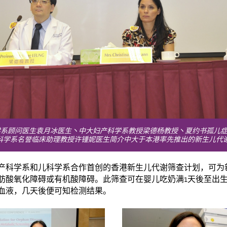
系顾问医生袁月冰医生丶中大妇产科学系教授梁德杨教授丶夏约书孤儿症基金会主
大儿科学系名誉临床助理教授许锺妮医生简介中大
于
本港率先推出的新生儿代
产科学系和儿科学系合作首创的香港新生儿代谢筛查计划，可为
肪酸氧化障碍或有机酸障碍。此筛查可在婴儿吃奶满1天後至出生
血液，几天後便可知检测结果。