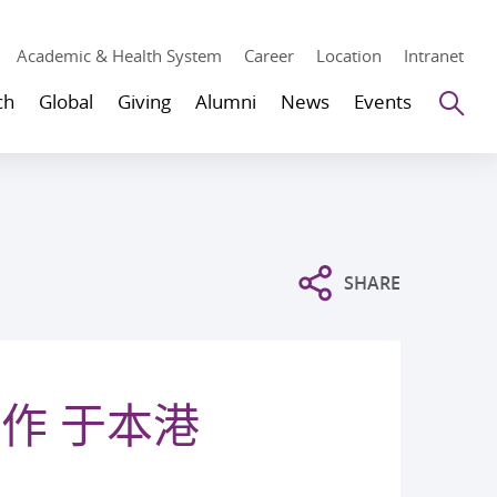
Academic & Health System
Career
Location
Intranet
Se
ch
Global
Giving
Alumni
News
Events
SHARE
作 于本港