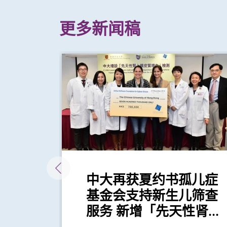
更多新闻稿
晶
中大再获夏约书孤儿症
产前
基金会支持新生儿筛查
服务 新增「先天性肾...