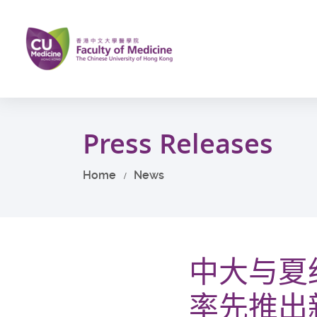
Skip
to
main
content
Start
main
Press Releases
content
Home
News
中大与夏
率先推出