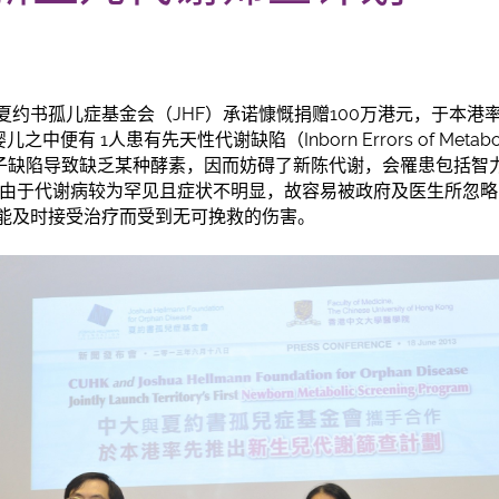
约书孤儿症基金会（JHF）承诺慷慨捐赠100万港元，
于
本港
之中便有 1人患有先天性代谢缺陷（Inborn Errors of Meta
子缺陷导致缺乏某种酵素，因而妨碍了新陈代谢，会罹患包括智
由
于
代谢病较为罕见且症状不明显，故容易被政府及医生所忽略
能及时接受治疗而受到无可挽救的伤害。