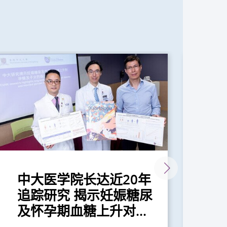
中大医学院长达近20年
怀
追踪研究 揭示妊娠糖尿
主
及怀孕期血糖上升对...
危