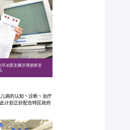
袁月冰医生展示筛查新生
纸。
港对孤儿病的认知丶诊断丶治疗
。此计划正好配合特区政府