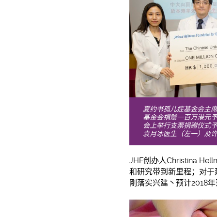
夏约书孤儿症基金会主席Chri
基金会捐赠一百万港元
会上举行支票捐赠仪式
袁月冰医生（左一）及
JHF创办人Christi
和研究带到新里程；对
于
刚落实兴建丶预计2018