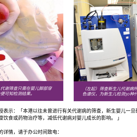
儿代谢筛查只需在婴儿脚部穿
（左起）筛查新生儿代谢病
後便可知检测结果。
色谱仪，为新生儿检测30种
授表示：「本港以往未曾进行有关代谢病的筛查，新生婴儿一旦
整饮食或药物治疗等，减低代谢病对婴儿成长的影响。 」
的详情，请
于
办公时间致电：