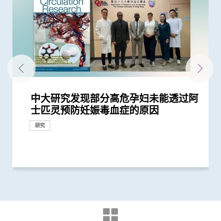
中大研究发现部分高危孕妇未能透过阿
中大与美国贝勒医学院研究证实阿士匹
中大全新一站式PGT-Plus方案 精准辨
中大医学院长达近20年追踪研究 揭示
中大领导亚洲多中心研究证实早孕期
中大与家计会合作开展赛马会「高危配
中大研究发现接种疫苗加强剂有效提高
中大全基因组测序技术为惯性流产夫妇
中大改良英国胎儿医学基金会之「三重
中大医学院潘昭颐教授获颁「裘槎优秀
怀未足月孖胎孕妇急性主动脉撕裂 情
中大与伦敦大学玛丽皇后学院领导全球
中大辅助生育技术中心助本港癌症患者
中大研究显示新冠病毒抗体可经母体传
中大证实改良版高能聚焦超声波有效治
患有多囊卵巢综合症华人女性的糖尿病
中大率先引入全基因组测序技术作胎儿
中大研究警示怀孕妇女注意体重增幅
中大建议所有孕妇作口服葡萄糖耐量测
中大推全球首项运用「单细胞基因技
中大再获夏约书孤儿症基金会支持新生
中大发现本港孕妇乙肝带菌率维持偏高
中大证实注射「加压素」可有效降低宫
中大与夏约书孤儿症基金会携手合作
中大首推全港脆性X综合症 (X染色体易
中大与美国专家携手合作进行临床遗传
中大率先引入基因晶(芯)片技术作胎儿
士匹灵预防妊娠毒血症的原因
灵可减慢妊娠代谢时钟 降低患妊娠毒
识传统检测中复杂基因异常「盲点」
妊娠糖尿及怀孕期血糖上升对孕妇及子
「早产妊娠毒血症」筛查及预防 有助
偶遗传病基因筛查」计划
母乳中新冠病毒抗体 保护年幼婴儿
作更精准的遗传病因检测及诊断
检测方法」 证可提升亚洲孕妇「早产
医学科研者奖2026」
况极罕见危急 中大威院跨专科团队成
最大型「缩时成像培养箱」研究 发现
保存生殖能力
至胎儿
疗子宫肌瘤
风险是非患病人士的4倍
产前诊断
试 全港两成孕妇患妊娠糖尿 研究发现
术」检测卵子质素研究 破解卵子老化
儿筛查服务 新增「先天性肾上腺皮质
与25年前未引入初生婴儿全面疫苗计划
腔镜子宫肌瘤切除术风险
于本港率先推出新生儿代谢筛查计划
裂症) 筛查服务
学培训 设立本港首个一站式遗传病门
产前诊断
研究
血症风险
降低人工受孕流产及异常妊娠风险
女的长期健康风险
高危孕妇减四成患病风险 与威院推行...
妊娠毒血症检出率」一倍
功为孕妇紧急修复主动脉保三命
以此技术培养体外受精胚胎效果与传...
其子女糖尿病风险为同龄儿童3倍
及女性不育之谜
增生症」检测
时相若
诊服务
研究
健康推广计划
研究
研究
奖项及荣誉
研究
研究
研究
研究
研究
研究
捐款
临床服务
研究
研究
研究
研究
研究
研究
临床服务
研究
研究
研究
捐款
研究
国际合作