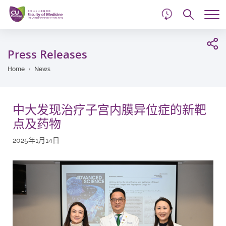
d
Skip
Searc
to
Tog
main
me
Start
content
main
Press Releases
content
Home
News
中大发现治疗子宫内膜异位症的新靶
点及药物
2025年1月14日