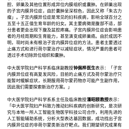
腔、卵巢及其他位置形成异位内膜组织或囊肿。在卵巢出现
的子宫内膜异位症，由於囊肿呈深棕色，因此又称「朱古力
瘤」。子宫内膜异位症是常见的妇科疾病，影响全球百分之
五至十五正值生育年龄的妇女。其主要病徵是腹部不适，部
分患者更会出现下腹及盆腔疼痛。子宫内膜异位症会影响患
者的月经周期和生育能力，甚至演变成卵巢癌。由於成因不
明，现时尚未有根治子宫内膜异位症的方法。患者主要透过
止痛方式和进行荷尔蒙治疗以减轻症状，情况严重的患者可
透过手术切除异位组织和囊肿。
中大医学院妇产科学系临床副教授
钟佩桦医生
表示：「子宫
内膜异位症有高复发风险，目前的止痛方式及荷尔蒙治疗只
能暂时缓解症状，长期服用荷尔蒙药物亦可能产生副作用，
因此我们需要探索新治疗方案。」
中大医学院妇产科学系系主任及临床教授
潘昭颐教授
表示：
「中大医学院妇产科致力推动妇科疾病的创新研究，是次研
究与本地一所人工智能生物医学科技公司合作，利用先进的
人工智能辅助系统，分析大型表达基因数据，成功找出子宫
内膜异位症的非荷尔蒙类新治疗靶点。我们期望研究成果有