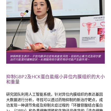
钟佩桦医生表示，子宫内膜异位症有高复发风险，目前的止痛方式及荷尔蒙
治疗只能暂时缓解症状，长期服用荷尔蒙药物亦可能产生副作用。
抑制
GBP2
及
HCK
蛋白能缩小异位内膜组织的大小
和重量
研究团队利用人工智能系统，针对异位内膜组织的表达基因
大数据进行分析，寻找可以透过药物抑制的新治疗靶点，成
功发现一种调节免疫及抑制炎症过程的「环腺苷酸结合蛋白
2」（GBP2）和负责细胞增殖和生物讯号传导的「造血细胞