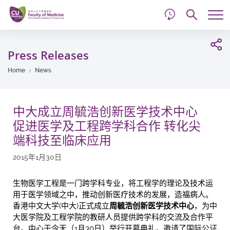
d
Skip
Searc
to
Tog
main
me
Start
content
main
Press Releases
content
Home
News
中大成立周毓浩创新医学技术中心
促进医学及工程跨学科合作 转化尖
端科技至临床应用
2015年1月30日
生物医学工程是一门跨学科专业，将工程学的理论及技术运
用于医学领域之中，推动创新医疗技术的发展，造福病人。
香港中文大学(中大)正式成立
周毓浩创新医学技术中心
，为中
大医学院及工程学院的教研人员提供跨学科的交流及合作平
台。中心于今天（1月30日）举行开幕典礼，邀请了国际公证