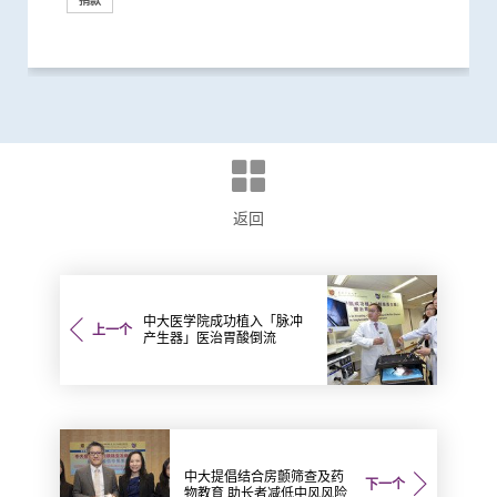
捐款
研究
医学教育
国际合作
外科创新技术
里程碑
国际合作
国际合作
外科创新技术
奖项及荣誉
捐款
国际合作
外科创新技术
捐款
教育
捐款
捐款
捐款
捐款
返回
中大医学院成功植入「脉冲
上一个
产生器」医治胃酸倒流
中大提倡结合房颤筛查及药
下一个
物教育 助长者减低中风风险