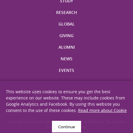
STUDY
RESEARCH
GLOBAL
GIVING
ALUMNI
NEWS
EVENTS
This website uses cookies to ensure you get the best
experience on our website. These may include cookies from
Google Analytics and Facebook. By using this website you
consent to the use of these cookies.
Read more about Cookie
Site Map
Privacy Statement
Disclaimer
Web Accessibility
Copyright © 2026. All Rights Reserved. Faculty of Medicine, The Chinese
Continue
University of Hong Kong.