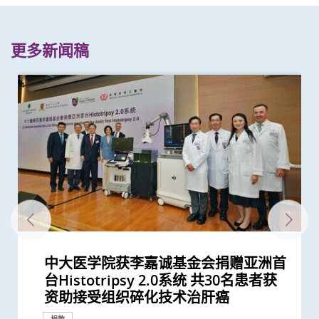
更多新闻稿
中大医学院获李嘉诚基金会捐赠亚洲首
中大成功研发可在体内快速传输的「生
中文大学与伦敦帝国学院共同推动创新
中大医科2026/27学年推新课程模式CU
中大医学院与美国国家医学院庆祝缔结
中大全球首创手术机械人多功能自动化
中大成功利用自家研发的腹腔镜机械人
中大校长卢煜明教授与医学院院长赵伟
创科赋能 智慧医疗 -– 手术机器人产业
中大医学院与正大天晴签署合作框架协
中大医学院成全球首个测试AI辅助上消
中大与瑞士苏黎世联邦理工学院联手
信兴教育及慈善基金机械人外科教授赵
中大宣布委任赵伟仁教授为医学院院长
中大获李嘉诚先生捐赠港币三千万元
中大何善衡传染病研究中心成立
中大成功完成全球首宗利用内镜手术机
中大与世界顶尖学府加强跨学科医疗机
中大完成全球首个多专科单孔微创机械
李嘉诚基金会启动《爱能助》儿童癌症
中大获香港赛马会捐助近七千八百万港
中大率先将「文物观赏」融入医学教育
港韩瑞三地学者联手研顶尖医学科技
香港中文大学与苏黎世联邦理工学院结
香港中文大学「吕志和卓越青年学者奖
中大包素菊黄斑病变治疗及研究中心开
中大再获夏约书孤儿症基金会支持新生
中大医学院成功植入「脉冲产生器」医
亚洲首例 中大率先引入「胃起搏器」
中大与夏约书孤儿症基金会携手合作
中大举行吕志和临床医学大楼命名典礼
中大利荣杰高等眼科培训及教育中心今
中大罗桂祥综合生物医学大楼今天正式
中大青少年泌尿治疗中心今天开幕
中大在内镜技术取得重大突破 成功完
中大率先引入无创经口内镜贲门切开术
台Histotripsy 2.0系统 共30名患者获
物合成软体微型机械人」 突破现有仪
医疗科技
Medicine Plus 三层架构课程 装备新
备忘录伙伴关系并 举办中大—美国国
具身智能平台 完成活体动物验证
完成横跨欧亚三地20,000公里遥距手术
仁教授获选为欧洲科学院外籍院士
新趋势研讨会暨康诺思腾与香港中文大
议 紧密结合及发挥内地与香港医药创
化道内镜系统基地 有望提升早期胃癌
全球首次在活体动物成功进行横跨欧亚
伟仁教授就职演讲： 「鼎新革故 梦想
支持医学院发展人工智能 进一步加强
械人进行内镜黏膜下剥离术治大肠癌
械人研究合作 重塑医学诊断和治疗的
人手术临床研究 证新技术有效深入以
项目 资助儿童罕见癌症
元 为全港3万名儿童提供全面眼科检查
效法耶鲁医学院模式 提升观察及表达
创新纳米技术治疗消化道及心血管疾病
盟 共同研发创新医学科技治肠胃病
励计划」正式成立 逾千万港元奖学金
幕 公布最新研究揭示血管生成素2与湿
儿筛查服务 新增「先天性肾上腺皮质
治胃酸倒流
助胃瘫病人恢复消化功能
于本港率先推出新生儿代谢筛查计划
天正式开幕 配备最先进眼科诊断技术
开幕
成全港首宗无创内镜机械人手术
治疗食道功能失调症
里程碑
捐款
里程碑
捐款
资助接受组织碎化技术治肝癌
器限制 深入狭窄腔道治疗消化道疾病
一代医者多元能力 迎接医疗新世代
家医学院杰出讲座暨国际衞生政策研...
彰显香港突破地域界限 汇聚国际知名...
学医学院签署合作备忘录签署仪式
新科研、人才培训、转化和产业优势
检测准确度及协助培训内镜医生
的远程遥距磁控内窥镜手术
成真：从医学、艺术，到机械、科研」
医学教研
未来发展
往难达位置进行精准治疗
及眼科医生显微手术培训
能力 裨益临床诊症
助优秀医学生海外深造
性老年黄斑病变有密切关系
增生症」检测
及培训设施
国际合作
外科创新技术
奖项及荣誉
外科创新技术
捐款
国际合作
国际合作
外科创新技术
外科创新技术
捐款
里程碑
外科创新技术
外科创新技术