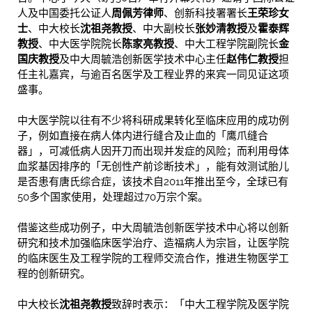
人及中国委托公证人
周佩芳律师
、创新科技署署长
王荣珍女
士
、中大校长
沈祖尧教授
、中大副校长
张妙清教授
及
霍泰辉
教授
、中大医学院院长
陈家亮教授
、中大工程学院副院长
金
国庆教授
及中大周毓浩创新医学技术中心主任
赵伟仁教授
担
任主礼嘉宾，与逾百名医学及工程业界的来宾一同见证这项
盛事。
中大医学院以往有不少将科研成果转化至临床应用的成功例
子，例如直接在病人体内进行缝合及止血的「鹰爪缝合
器」，可减低病人因开刀而出现并发症的风险；而利用母体
血浆基因排序的「无创性产前诊断技术」，能有效测试胎儿
是否患有唐氏综合症，该技术自2011年推出至今，全球已有
50多个国家使用，处理超过70万宗个案。
借鉴这些成功例子，中大周毓浩创新医学技术中心将以创新
研究和技术加强临床医学治疗、造福病人为宗旨，让医学院
的临床医生及工程学院的工程师交流合作，推进生物医学工
程的创新研究。
中大校长
沈祖尧教授
致辞时表示：「中大工程学院及医学院