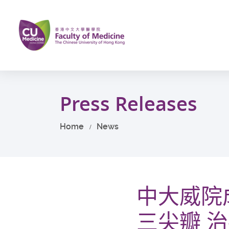
Skip
to
main
content
Start
main
Press Releases
content
Home
News
中大威院
三尖瓣 