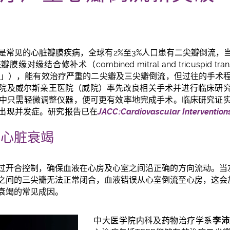
是常见的心脏瓣膜疾病，全球有2%至3%人口患有二尖瓣倒流，
脏瓣膜缘对缘结合修补术（
combined mitral and tricuspid tra
R
」）
，能有效治疗严重的二尖瓣及三尖瓣倒流，但
过往
的手术
院
及威尔斯亲王医院（威院）
率先改良
相关手术并进行临床研
中只需轻微调整仪器，便可更有效率地完成手术。临床研究证
出现并发症。研究报告已在
JACC:
Cardiovascular Intervention
致心脏衰竭
过开合控制，确保血液在心房及心室之间沿正确的方向流动。当
之间的三尖瓣无法正常闭合，血液错误从心室倒流至心房，这会
衰竭的常见成因。
中大医学院内科及药物治疗学系
李沛