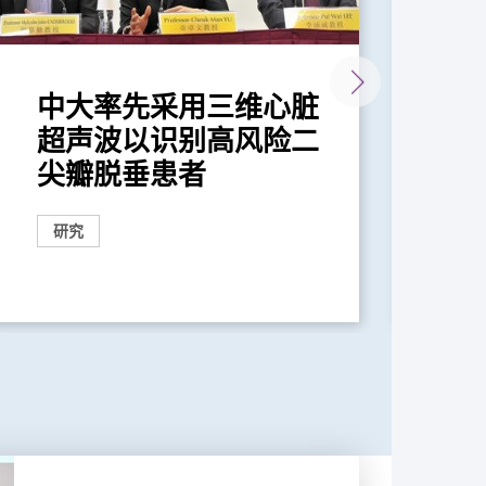
中大率先采用三维心脏
中
超声波以识别高风险二
视
尖瓣脱垂患者
疗
研究
研