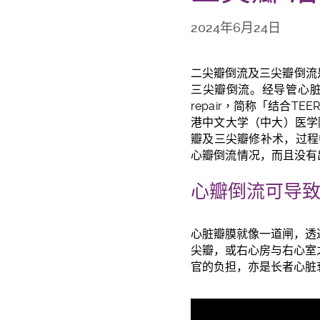
2024年6月24日
二尖瓣倒流及三尖瓣倒流
三尖瓣倒流。
经导管心
repair
，简称
「
结合
TEE
港中文大学（中大）医学
瓣及三尖瓣修补术，
过程
心瓣倒流情况，而且没有
心瓣倒流可导
心脏瓣膜就像一道闸，透
尖瓣，或右心房与右心室
官的负担，亦是长者心脏