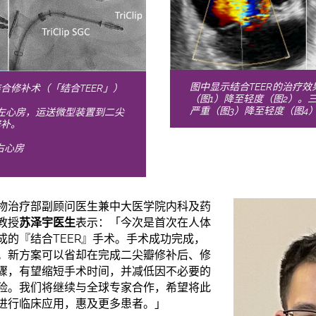
图中显示结合TEER的治疗
合修补术（「结合TEER」）
（图1）降至轻度（图2）。
严重（图3）降至轻度（图4
於左心房，运送微型装置到二尖
修补。
右心房
物治疗部副顾问医生兼中大医学院内科及药
教授
苏泽宇医生
表示：「今次是首次在人体
成的『结合TEER』手术。手术成功完成，
。新方案可以省却在完成二尖瓣修补后、修
骤，有望缩短手术时间，并减低因不必要的
险。我们将继续与全球专家合作，希望将此
进行临床应用，惠及更多患者。」