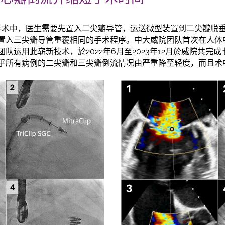
」手术中，医生需要先置入二尖瓣导管，运送微型装置到二尖瓣脱
置入三尖瓣导管重覆相同的手术程序。中大威院团队首次在人体
队运用此崭新技术，於2022年6月至2023年12月於威院共完
乎所有病例的二尖瓣和三尖瓣倒流情况由严重降至轻度，而且术