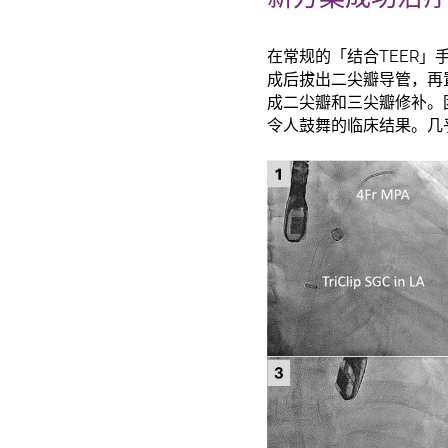
在常规的「结合TEER
成后拔出二尖瓣导管，再
成二尖瓣和三尖瓣修补。团
令人鼓舞的临床结果。几