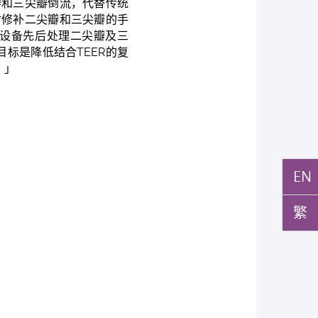
瓣和三尖瓣倒流，代替传统
时修补二尖瓣和三尖瓣的手
设备先后处理二尖瓣及三
标是降低结合TEER的复
。」
EN
繁