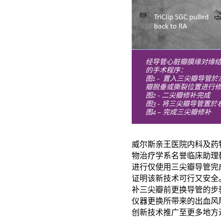
经导管心脏瓣膜缘对缘结
的手术程序：
图1 - 置入三尖瓣导管
瓣脱垂或撕裂位置进行
图2 - 二尖瓣修补完成
图3 - 将三尖瓣导管置於
图4 – 完成三尖瓣修补
威尔斯亲王医院内科及药
物治疗学系名誉临床助理
进行仅使用三尖瓣导管完
证明该新技术可行又安全
补三尖瓣前更换导管的步
仪器更换所带来的出血风
创新技术推广至更多地方