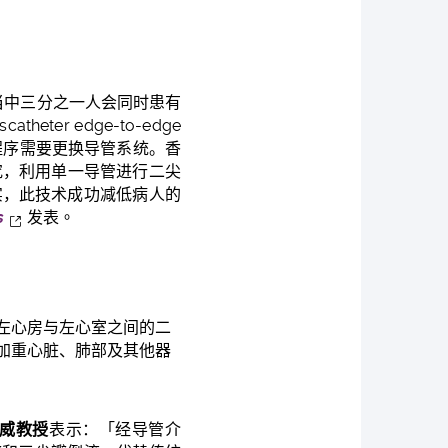
当中三分之一人会同时患有
nscatheter edge-to-edge
程序需要更换导管系统。香
究，利用单一导管进行二尖
实，此技术成功
减低病人的
s
发表。
左心房与左心室之间的二
加重心脏、肺部及其他器
威教授
表示：「经导管介