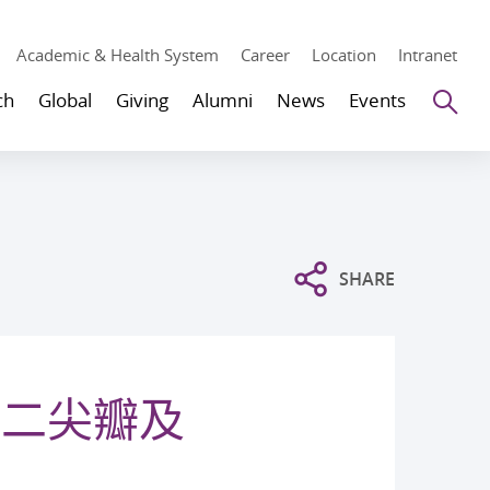
Academic & Health System
Career
Location
Intranet
Se
ch
Global
Giving
Alumni
News
Events
SHARE
补二尖瓣及