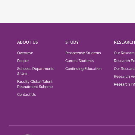
ABOUT US
STUDY
RESEARC
Overview
Prospective Students
Our Researc
People
Current Students
Research Ex
Schools, Departments
Continuing Education
Our Researc
& Unit
Research Ar
Faculty Global Talent
Research Inf
Recruitment Scheme
Contact Us