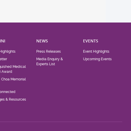
NI
NEWS
EVENTS
Highlights
Press Releases
Event Highlights
tter
Media Enquiry &
Upcoming Events
Experts List
guished Medical
i Award
d Choa Memorial
Connected
eges & Resources