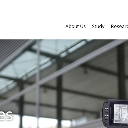
About Us
Study
Resear
es