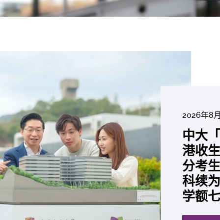
2026年8
2026年6
2026年7
2026年7
2026年7
2026年6
中大「
中大
2026年6
2026年6
2026年6
2026年6
2026年5
2026年5
中大研
中大
中大
中大全
港收生
国肺癌
中大发
中大
中大
中大汇
中大
中大
糖尿黄
最高
学金」
精准
分考生
肺癌病
鼠实验
性机制
出领袖
私人
员 荣
用」研
锐减六
成为
医状元
常「盲
科续为
因异
助开
废喂
荣膺
覆盖
John 
药物
间
学者
21世
及异
学额
「慢性
探索更
探索更
探索更
探索更
探索更
探索更