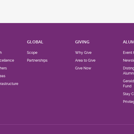
H
GLOBAL
GIVING
ALUM
h
Scope
Why Give
Event 
cellence
Partnerships
Area to Give
Newsle
hers
Give Now
Distin
Alumn
eas
Geral
rastructure
Fund
Stay 
Privil