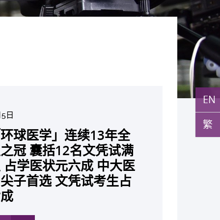
EN
月5日
月10日
繁
月10日
月10日
月7日
月29日
环球医学」连续13年全
与多名全球专家共同牵头跨
月22日
月17日
月5日
月2日
月19日
月14日
发「AI-OCT」系统助测
黄秀娟教授获颁中国工程界
新设「香港中文大学凤凰奖
新一站式PGT-Plus方案
之冠 囊括12名文凭试满
研究 逾半晚期ALK阳性
现青光眼治疗新靶点 小
成功拆解肝癌免疫治疗耐药
教授陈重娥获颁「清野裕杰
聚逾200位区域专家 探讨
张源津医生成首位亚洲研究
取得「从实验室到临床应
斑水肿 假阳性转介个案
荣誉「光华工程科技奖」
嘉许公开试状元 鼓励学
辨识传统检测中复杂基因异
 占学医状元六成 中大医
人七年无恶化 因特定基
证实可恢复七成视力 有
 揭一种免疫细胞具「除
奖」 成为本港首名学者
医疗保险如何推动全民健康
获国际泌尿科权威奖项
究突破 初步证实GLP-1
成 缩短患者轮候诊症时
今届医药衞生领域唯一香港
走出课堂放眼世界 装备
点」 降低人工受孕流产
尖子首选 文凭试考生占
常而引起的肺癌有望变成
创崭新神经保护疗法
食」新功能助癌细胞耐药性
亚洲糖尿病教研最高荣誉
K. Lattimer 讲座奖
可改善严重中风康复情况
纪妙手仁医
常妊娠风险
七成
病」 患者可与病共存
多
多
多
多
多
多