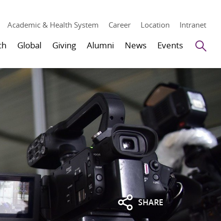
Academic & Health System
Career
Location
Intranet
Se
ch
Global
Giving
Alumni
News
Events
SHARE