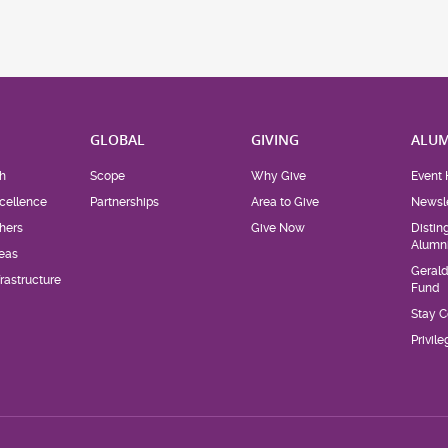
H
GLOBAL
GIVING
ALUM
h
Scope
Why Give
Event 
cellence
Partnerships
Area to Give
Newsle
hers
Give Now
Distin
Alumn
eas
Geral
rastructure
Fund
Stay 
Privil