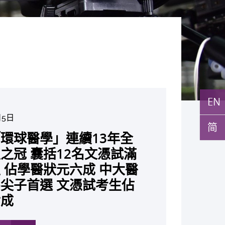
EN
月5日
月10日
简
7日
月10日
月10日
月7日
月29日
環球醫學」連續13年全
與多名全球專家共同牽頭跨
月22日
月17日
月5日
月2日
月19日
月14日
中大成立嶄新 ITECH醫療科技
發「AI-OCT」系統助測
黃秀娟教授獲頒中國工程界
新設「香港中文大學鳳凰獎
新一站式PGT-Plus方案
之冠 囊括12名文憑試滿
研究 逾半晚期ALK陽性
現青光眼治療新靶點 小
成功拆解肝癌免疫治療耐藥
教授陳重娥獲頒「清野裕傑
聚逾200位區域專家 探討
張源津醫生成首位亞洲研究
取得「從實驗室到臨床應
評估平台 推動健康經濟分析及
斑水腫 假陽性轉介個案
榮譽「光華工程科技獎」
嘉許公開試狀元 鼓勵學
辨識傳統檢測中複雜基因異
 佔學醫狀元六成 中大醫
人七年無惡化 因特定基
證實可恢復七成視力 有
 揭一種免疫細胞具「除
獎」 成為本港首名學者
醫療保險如何推動全民健康
獲國際泌尿科權威獎項
究突破 初步證實GLP-1
價值醫療
成 縮短患者輪候診症時
今屆醫藥衞生領域唯一香港
走出課堂放眼世界 裝備
點」 降低人工受孕流產
尖子首選 文憑試考生佔
常而引起的肺癌有望變成
創嶄新神經保護療法
食」新功能助癌細胞耐藥性
亞洲糖尿病教研最高榮譽
K. Lattimer 講座獎
可改善嚴重中風康復情況
紀妙手仁醫
常妊娠風險
七成
病」 患者可與病共存
多
多
多
多
多
多