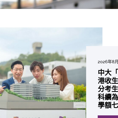
2026年8
2026年6
2026年7月2
2026年7
2026年7
2026年7
2026年6
中大「
中大
2026年6
2026年6
2026年6
2026年6
2026年5
2026年5
中大研
中大
中大
中大全
港收生
國肺癌
中大發
中大
中大
中大匯
中大
中大
糖尿黃
最高
學金」
精準
分考生
肺癌病
鼠實驗
性機制
出領袖
私人
員 榮
用」研
銳減六
成為
醫狀元
常「盲
科續為
因異
助開
廢餵
榮膺
覆蓋
John 
藥物
間
學者
21世
及異
學額
「慢性
探索更
探索更
探索更
探索更
探索更
探索更