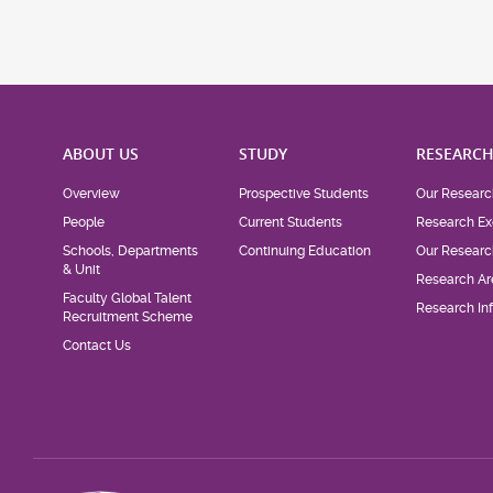
ABOUT US
STUDY
RESEARC
Overview
Prospective Students
Our Researc
People
Current Students
Research Ex
Schools, Departments
Continuing Education
Our Researc
& Unit
Research Ar
Faculty Global Talent
Research Inf
Recruitment Scheme
Contact Us