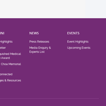
NI
NEWS
EVENTS
Highlights
Press Releases
Event Highlights
tter
Media Enquiry &
Upcoming Events
Experts List
guished Medical
i Award
d Choa Memorial
Connected
eges & Resources