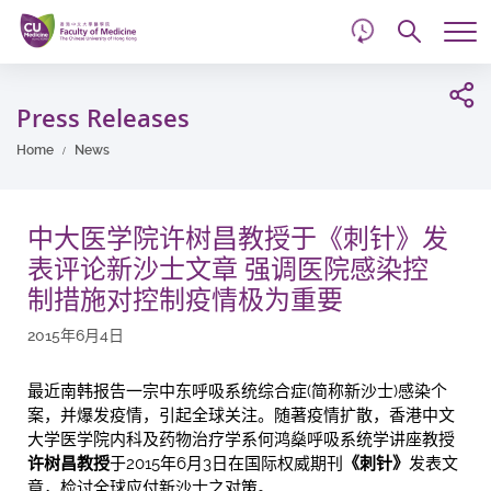
d
Skip
Searc
to
Tog
main
me
Start
content
main
Press Releases
content
Home
News
中大医学院许树昌教授于《刺针》发
表评论新沙士文章 强调医院感染控
制措施对控制疫情极为重要
2015年6月4日
最近南韩报告一宗中东呼吸系统综合症(简称新沙士)感染个
案，并爆发疫情，引起全球关注。随著疫情扩散，香港中文
大学医学院内科及药物治疗学系何鸿燊呼吸系统学讲座教授
许树昌教授
于2015年6月3日在国际权威期刊
《
刺针
》
发表文
章，检讨全球应付新沙士之对策。