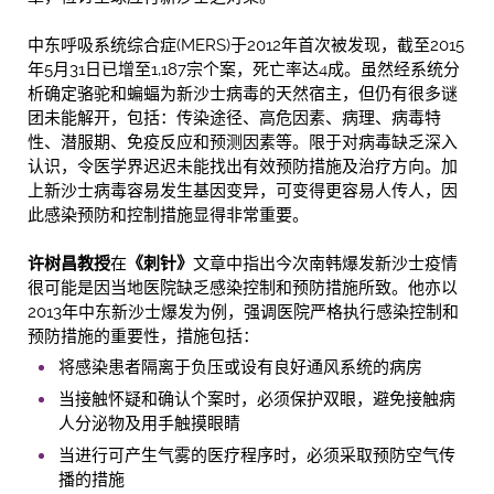
中东呼吸系统综合症(MERS)于2012年首次被发现，截至2015
年5月31日已增至1,187宗个案，死亡率达4成。虽然经系统分
析确定骆驼和蝙蝠为新沙士病毒的天然宿主，但仍有很多谜
团未能解开，包括：传染途径、高危因素、病理、病毒特
性、潜服期、免疫反应和预测因素等。限于对病毒缺乏深入
认识，令医学界迟迟未能找出有效预防措施及治疗方向。加
上新沙士病毒容易发生基因变异，可变得更容易人传人，因
此感染预防和控制措施显得非常重要。
许树昌教授
在
《
刺针
》
文章中指出今次南韩爆发新沙士疫情
很可能是因当地医院缺乏感染控制和预防措施所致。他亦以
2013年中东新沙士爆发为例，强调医院严格执行感染控制和
预防措施的重要性，措施包括：
将感染患者隔离于负压或设有良好通风系统的病房
当接触怀疑和确认个案时，必须保护双眼，避免接触病
人分泌物及用手触摸眼睛
当进行可产生气雾的医疗程序时，必须采取预防空气传
播的措施