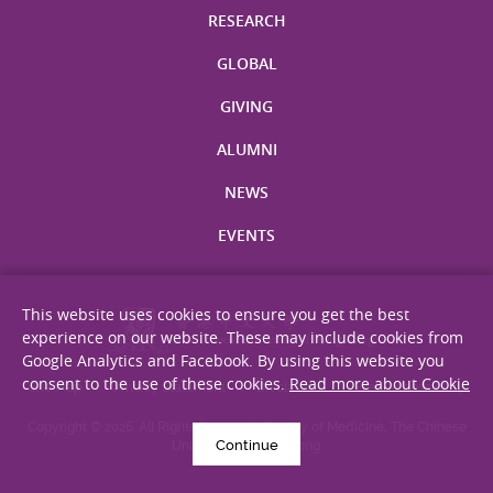
RESEARCH
GLOBAL
GIVING
ALUMNI
NEWS
EVENTS
This website uses cookies to ensure you get the best
experience on our website. These may include cookies from
Google Analytics and Facebook. By using this website you
consent to the use of these cookies.
Read more about Cookie
Site Map
Privacy Statement
Disclaimer
Web Accessibility
Copyright © 2026. All Rights Reserved. Faculty of Medicine, The Chinese
Continue
University of Hong Kong.