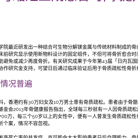
学院最近研发出一种结合可生物分解镁金属与传统材料制成的骨
床前研究显示使用新物料设计的固定组件，不但可将骨折愈合时
助避免或减少再度骨折。有关研究成果于今年第43届「日内瓦国
协作研究金支持，可望日后通过临床验证后用于骨质疏松性骨折
折情况普遍
资料，香港约有30万妇女及10万男士患有骨质疏松。患者由于骨
基金会2013年骨健康报告指出，全球每三秒就有一人因骨质疏
700万，每三个50岁以上的女性中，便有一人曾发生骨质疏松
骨折个案，情况不容忽视。
发高死亡率的并发症，亦可能会大大影响患者日后自理能力。骨