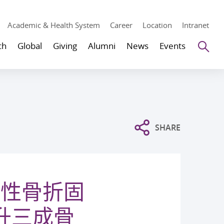
Academic & Health System
Career
Location
Intranet
Se
ch
Global
Giving
Alumni
News
Events
SHARE
松性骨折固
升三成骨