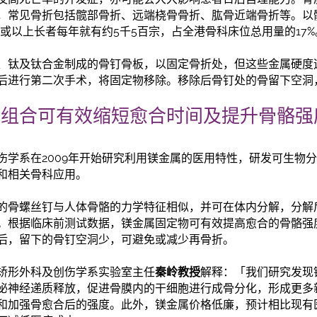
，常见骨折包括髋部骨折、远端桡骨骨折、肱骨近端骨折等。以
5岁或以上长者每年就有约5千5百宗，占全港骨科床位总用量的17%
、钛及钛合金制成的骨钉骨板，以固定骨折处，但这些金属硬度
后进行第二次手术，将固定物移除。移除后骨钉处的骨留下空洞
定组合可有效缩短愈合时间及提升骨骼强
伤学系在2009年开始研究利用镁金属的医用特性，研发可生物
和相关骨科应用。
的骨螺丝钉与人体骨骼的力学特
征
相似，并可在体内分解，分解
。根据临床前测试数据，镁金属固定物可有效提高愈合的骨骼强
后，留下的骨钉空洞少，可避免或减少再骨折。
矫形外科及创伤学系实验室主任
秦岭教授
解释：「我们研究发现
泌神经递质释放，促进骨膜内的干细胞进行成骨分化，形成更多
和加强骨愈合后的强度。此外，镁金属价格低廉，预计相比现有医