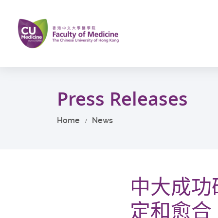
Skip
to
main
content
Start
main
Press Releases
content
Home
News
中大成功
定和愈合