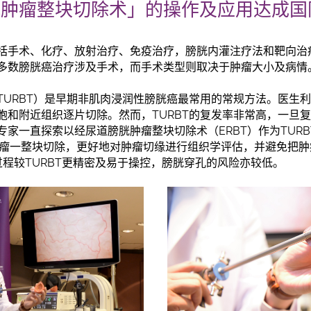
胱肿瘤整块切除术」的操作及应用达成
括手术、化疗、放射治疗、免疫治疗，膀胱内灌注疗法和靶向治
多数膀胱癌治疗涉及手术，而手术类型则取决于肿瘤大小及病情
TURBT）是早期非肌肉浸润性膀胱癌最常用的常规方法。医生
胞和附近组织逐片切除。然而，TURBT的复发率非常高，一旦
家一直探索以经尿道膀胱肿瘤整块切除术（ERBT）作为TURB
将肿瘤一整块切除，更好地对肿瘤切缘进行组织学评估，并避免把
过程较TURBT更精密及易于操控，膀胱穿孔的风险亦较低。