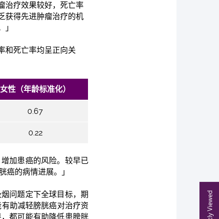
瘤治疗效果较好，死亡率
乏获得先进肿瘤治疗的机
。」
率和死亡率均呈正向关
女性（年龄标准化）
0.67
0.22
，增加患癌的风险。较早已
膀胱癌的病情进展。」
吸烟问题定下全球目标，期
Recently Viewed
能有助减轻膀胱癌对治疗资
果，都可能有助降低患膀胱