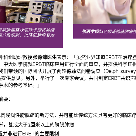
膀胱肿瘤整块切除术能将肿瘤
张医生
模拟经尿道膀胱肿瘤
瘤分散切割，以降低肿瘤复发
外科组助理教授
张源津医生
表示：「虽然业界知道ERBT在治疗
，中大医学院就ERBT临床应用进行全面的审查，并提供科学证
带领的国际团队开展了两轮德菲法问卷调查（Delphi surve
员提供意见。另外，举行了一次专家会议，共同制定ERBT共识声
手术的参考基础。」
摘要：
非肌肉浸润性膀胱癌的新方法，并可能比传统方法具有更好的临床
厘米，甚或大于3厘米以上的膀胱肿瘤
并非进行ERBT的主要限制