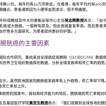
第10位，每年约有55万宗新症。在香港，每年平均约有400宗
期确诊，患者通常因为小便带血而求诊，但不带痛楚。
外科组教授及中大何善衡泌尿中心主任
吴志辉教授
表示：「由
乳癌或大肠癌，一般鲜有提及。但此疾病复发率高，而且患者
治疗等多方面研究，为患者提供更好的护理。」
球膀胱癌的主要因素
国际合作研究，集结来自全球癌症观察网（GLOBOCAN）数据
和世界卫生组织数据库的数据，分析全球发病率和死亡率的趋势
：
究显示，虽然欧洲国家的膀胱癌发病率有上升趋势，死亡率却下降
性死亡率却上升。
降趋势的国家中，具较高经济能力的地区，膀胱癌的死亡率相对
生及基层医疗学院
黄至生教授
表示：「我们观察到全球各地的膀