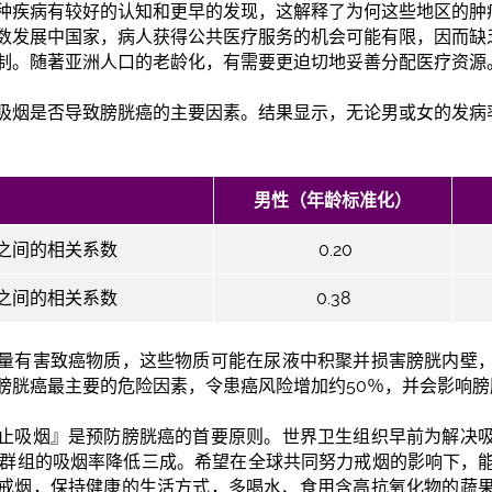
种疾病有较好的认知和更早的发现，这解释了为何这些地区的肿
数发展中国家，病人获得公共医疗服务的机会可能有限，因而缺
制。随著亚洲人口的老龄化，有需要更迫切地妥善分配医疗资源
吸烟是否导致膀胱癌的主要因素。结果显示，无论男或女的发病
男性（年龄标准化）
之间的相关系数
0.20
之间的相关系数
0.38
量有害致癌物质，这些物质可能在尿液中积聚并损害膀胱内壁
膀胱癌最主要的危险因素，令患癌风险增加约50％，并会影响
止吸烟』是预防膀胱癌的首要原则。世界卫生组织早前为解决
或以上群组的吸烟率降低三成。希望在全球共同努力戒烟的影响下，
戒烟，保持健康的生活方式，多喝水、食用含高抗氧化物的蔬