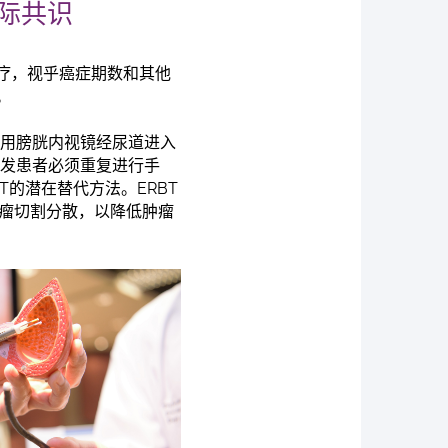
国际共识
疗，视乎癌症期数和其他
。
利用膀胱内视镜经尿道进入
复发患者必须重复进行手
T的潜在替代方法。ERBT
肿瘤切割分散，以降低肿瘤