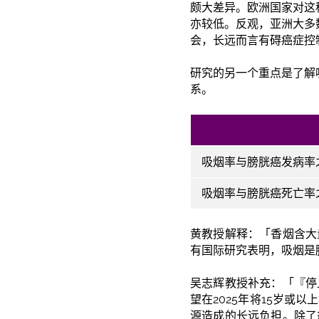
颇大差异。欧洲国家对这
亦较低。反观，亚洲大多
会，长远而言有碍癌症控
研究的另一个重点是了解
系。
吸烟率与膀胱癌发病率
吸烟率与膀胱癌死亡率
黄教授解释：「香烟含大
有国际研究表明，吸烟是
吴志辉教授补充：「『停
望在2025年将15岁
源造成的长远负担。除了