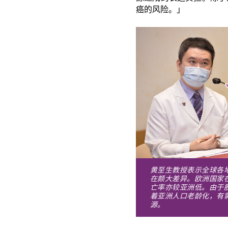
癌的风险。」
黄至生教授表示全球各
在颇大差异。欧洲国家
亡率亦较亚洲低。由于
着亚洲人口老龄化，有
源。