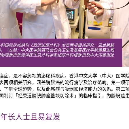
外科国际权威期刊《欧洲泌尿外科》发表两项相关研究，涵盖膀胱
畴。（左起：中大医学院赛马会公共卫生及基层医疗学院黄至生教
组助理教授张源津医生及外科学系泌尿外科组教授及中大何善衡泌
）
癌症，是不容忽视的泌尿科疾病。香港中文大学（中大）医学
表两项相关研究，涵盖膀胱癌的流行病学及治疗范畴。第一项
，了解全球趋势，以及此癌症与吸烟和经济能力的关系。第二
同制订「经尿道膀胱肿瘤整块切除术」的临床指引，为膀胱癌
为年长人士且易复发