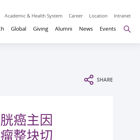
Academic & Health System
Career
Location
Intranet
Se
ch
Global
Giving
Alumni
News
Events
SHARE
膀胱癌主因
肿瘤整块切