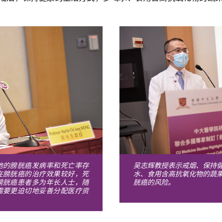
地的膀胱癌发病率和死亡率存
吴志辉教授表示戒烟、保持
在膀胱癌的治疗效果较好，死
水、食用含高抗氧化物的蔬
膀胱癌患者多为年长人士，随
胱癌的风险。
需要更迫切地妥善分配医疗资