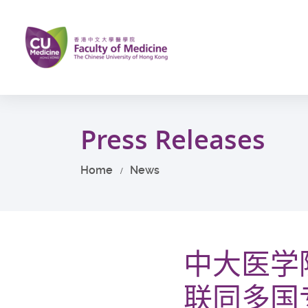
Skip
to
main
content
Start
main
Press Releases
content
Home
News
中大医学
联同多国